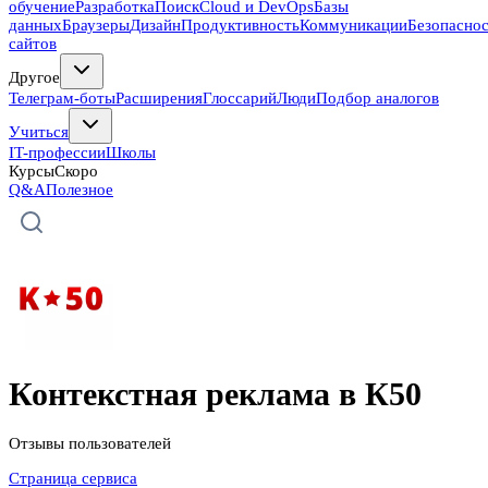
обучение
Разработка
Поиск
Cloud и DevOps
Базы
данных
Браузеры
Дизайн
Продуктивность
Коммуникации
Безопасно
сайтов
Другое
Телеграм-боты
Расширения
Глоссарий
Люди
Подбор аналогов
Учиться
IT-профессии
Школы
Курсы
Скоро
Q&A
Полезное
Контекстная реклама в К50
Отзывы пользователей
Страница сервиса