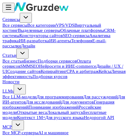
Сервисы
Все сервисы
Все категории
VPS/VDS
Виртуальный
хостинг
Выделенные серверы
Облачные платформы
CRM-
системы
Конструкторы сайтов
SEO-сервисы
Аналитика
трафика
ИИ-разработка
ИИ-агенты
Телефония
E-mail-
рассылки
Дизайн
Статьи
Все статьи
Бизнес
Подборки сервисов
Оплата
сервисов
SMM
SEO
Нейросети и ИИ
E-commerce
Дизайн / UX /
UI
Создание сайтов
Копирайтинг
CPA и арбитраж
Кейсы
Личная
эффективность
Подборки курсов
Новости
LLMs
Все LLM-модели
Для программирования
Для рассуждений
Для
ИИ-агентов
Для исследований
Для документов
Генерация
изображений
Понимание изображений
Российские
модели
Открытые веса
Локальный запуск
Бесплатные
модели
Контекст 1M+
Для русского языка
Недорогой API
MCP
Все MCP-серверы
AI и машинное