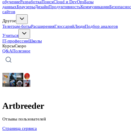
обучение
Разработка
Поиск
Cloud и DevOps
Базы
данных
Браузеры
Дизайн
Продуктивность
Коммуникации
Безопасно
сайтов
Другое
Телеграм-боты
Расширения
Глоссарий
Люди
Подбор аналогов
Учиться
IT-профессии
Школы
Курсы
Скоро
Q&A
Полезное
Artbreeder
Отзывы пользователей
Страница сервиса