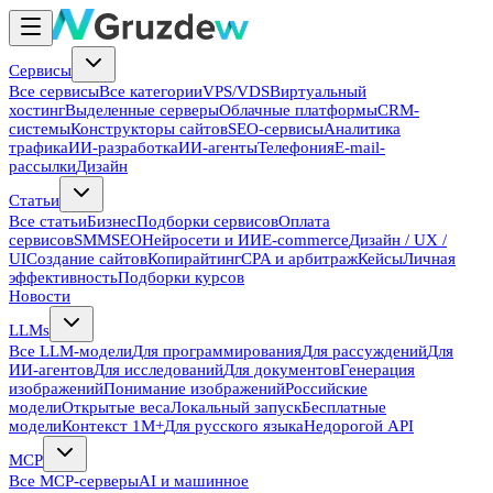
Сервисы
Все сервисы
Все категории
VPS/VDS
Виртуальный
хостинг
Выделенные серверы
Облачные платформы
CRM-
системы
Конструкторы сайтов
SEO-сервисы
Аналитика
трафика
ИИ-разработка
ИИ-агенты
Телефония
E-mail-
рассылки
Дизайн
Статьи
Все статьи
Бизнес
Подборки сервисов
Оплата
сервисов
SMM
SEO
Нейросети и ИИ
E-commerce
Дизайн / UX /
UI
Создание сайтов
Копирайтинг
CPA и арбитраж
Кейсы
Личная
эффективность
Подборки курсов
Новости
LLMs
Все LLM-модели
Для программирования
Для рассуждений
Для
ИИ-агентов
Для исследований
Для документов
Генерация
изображений
Понимание изображений
Российские
модели
Открытые веса
Локальный запуск
Бесплатные
модели
Контекст 1M+
Для русского языка
Недорогой API
MCP
Все MCP-серверы
AI и машинное