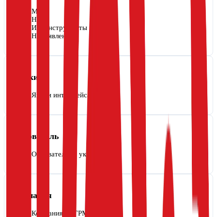
MCP
Нет
ИИ-инструменты
Не заявлены
Языки
Языки интерфейса
Русский
Основатель
Основатель
Не указан
Компания
Компания
1С:ГРМ