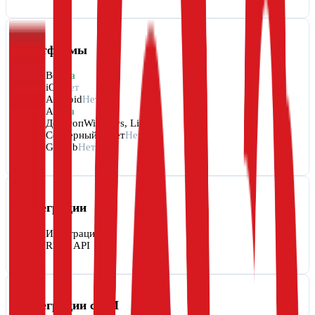
Платформы
Веб
Да
iOS
Нет
Android
Нет
API
Да
Десктоп
Windows, Linux
Серверный пакет
Нет
GitHub
Нет
Интеграции
Интеграции
REST API
Интеграции с ИИ