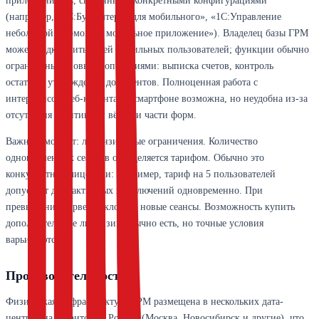
приложения 1С, связанные с конкретными конфигурациями
(например, «1С:Бухгалтерия для мобильного», «1С:Управление
небольшой фирмой — мобильное приложение»). Владелец базы ГРМ
может подключить к ней мобильных пользователей; функции обычно
ограничены базовыми операциями: выписка счетов, контроль
остатков, утверждение документов. Полноценная работа с
интерфейсом веб-клиента на смартфоне возможна, но неудобна из-за
отсутствия адаптивной вёрстки части форм.
Важный момент: лицензионные ограничения. Количество
одновременных сеансов определяется тарифом. Обычно это
конкурентные лицензии: например, тариф на 5 пользователей
допускает до 5 активных подключений одновременно. При
превышении сервер отклоняет новые сеансы. Возможность купить
дополнительные лицензии обычно есть, но точные условия
варьируются.
Производительность
Физическая инфраструктура ГРМ размещена в нескольких дата-
центрах на территории России (Москва, Новосибирск и другие), что