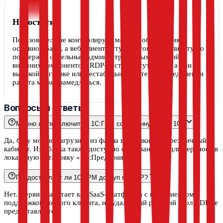
Недостатки
Пользователь не контролирует момент обновления
основной базы, а веб-клиент уступает тонкому клиенту по
поддержке отдельных административных функций и
внешних компонентов. RDP-доступ отсутствует, а при
высокой нагрузке или нестабильном интернет-соединении
работа может замедляться.
Вопросы и ответы
Можно ли подключить к 1С:ГРМ собственную базу 1С?
Да, базу можно загрузить из файла выгрузки .dt через личный
кабинет. Из облака также доступно скачивание .dt для переноса в
локальную установку «1С:Предприятия».
Предоставляет ли 1С:ГРМ доступ по RDP?
Нет. Сервис работает как SaaS-платформа с веб-клиентом и
поддержкой тонкого клиента, но удалённый рабочий стол RDP не
предоставляется.