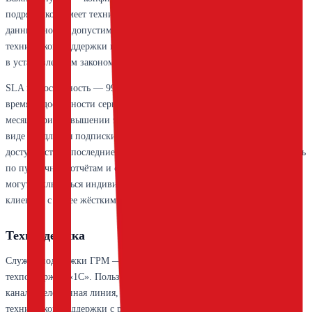
подрядчиков имеет техническую возможность доступа к базам
данных, но это допустимо только в рамках решения заявок
технической поддержки или по запросу правоохранительных органов
в установленном законом порядке.
SLA на доступность — 99,5% в месяц. Это означает, что суммарное
время недоступности сервиса не должно превышать 3,6 часов за
месяц. При превышении этого порога предусмотрена компенсация в
виде продления подписки (детали в оферте). На практике срдняя
доступность за последние годы держалась в районе 99,9%, если судить
по публичным отчётам и сообщениям на форумах. Дополнительно
могут заключаться индивидуальные соглашения для корпоративных
клиентов с более жёсткими параметрами.
Техподдержка
Служба поддержки ГРМ — это часть общей инфраструктуры
техподдержки «1С». Пользователи обращаются через три основных
канала: телефонная линия, чат в личном кабинете и портал
технической поддержки с регистрацией заявок. График работы —