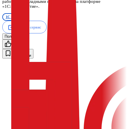
работы с прикладными программами на платформе
«1С:Предприятие».
1С в облаке
Открыть сервис
Пользуюсь
2
5
0
В закладки