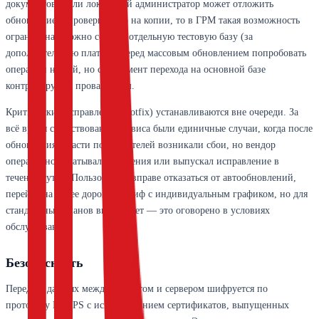
документов. Если локальный администратор может отложить
обновление и проверить его на копии, то в ГРМ такая возможность
ограничена. Можно создать отдельную тестовую базу (за
дополнительную плату) и перед массовым обновлением попробовать
операции на ней, но сам момент перехода на основной базе
контролируется провайдером.
Критические исправления (hotfix) устанавливаются вне очереди. За
всё время существования сервиса были единичные случаи, когда после
обновления у части пользователей возникали сбои, но вендор
оперативно откатывал изменения или выпускал исправление в
течение суток. Пользователь вправе отказаться от автообновлений,
перейдя на более дорогой тариф с индивидуальным графиком, но для
стандартных планов выбора нет — это оговорено в условиях
обслуживания.
Безопасность
Передача данных между клиентом и сервером шифруется по
протоколу HTTPS с использованием сертификатов, выпущенных