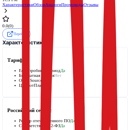
Характеристики
Обзор
Аналоги
Промокоды
Отзывы
0.0
(
0
)
Перейти
Характеристики
Тарифы
Есть пробный период
Да
Бесплатная версия
Нет
Open Source
Нет
Цена от
Платный
Российский сервис
Реестр отечественного ПО
Да
Соответствие 152-ФЗ
Да