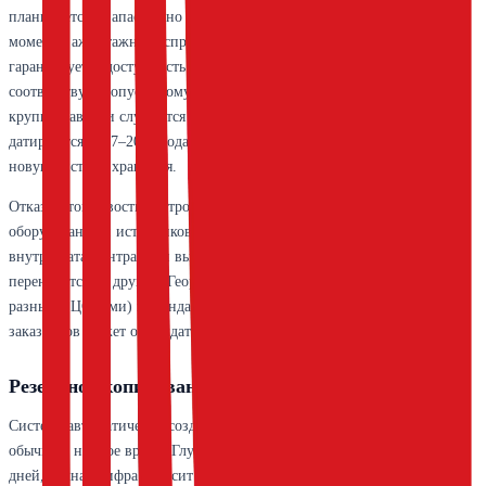
планируется с запасом, но полностью исключить «эффект пробки» в
моменты ажиотажного спроса невозможно. В контрактах SLA
гарантируется доступность на уровне 99,5% в месяц, что
соответствует допустимому простою примерно 3,5 часа. На практике
крупные аварии случаются редко, последние заметные инциденты
датируются 2017–2018 годами, когда шли работы по миграции на
новую систему хранения.
Отказоустойчивость построена на резервировании серверов, сетевого
оборудования и источников питания. Базы данных реплицируются
внутри дата-центра; при выходе из строя одного узла нагрузка
переносится на другой. Геораспределённого резервирования (между
разными ЦОДами) в стандартном тарифе нет, но для крупных
заказчиков может обсуждаться индивидуально.
Резервное копирование
Система автоматически создаёт резервные копии всех баз ежедневно,
обычно в ночное время. Глубина хранения бэкапов — не менее 7
дней, точная цифра зависит от тарифа (на старших тарифах до 30