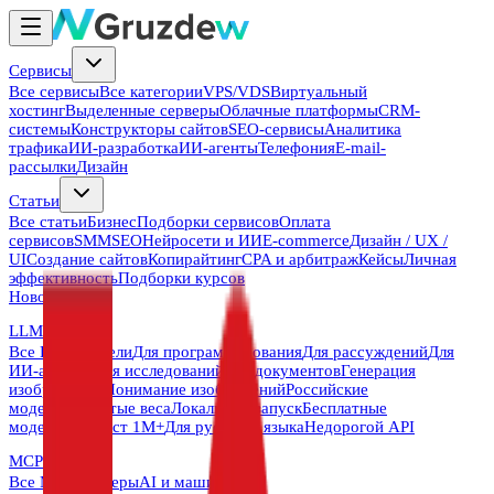
Сервисы
Все сервисы
Все категории
VPS/VDS
Виртуальный
хостинг
Выделенные серверы
Облачные платформы
CRM-
системы
Конструкторы сайтов
SEO-сервисы
Аналитика
трафика
ИИ-разработка
ИИ-агенты
Телефония
E-mail-
рассылки
Дизайн
Статьи
Все статьи
Бизнес
Подборки сервисов
Оплата
сервисов
SMM
SEO
Нейросети и ИИ
E-commerce
Дизайн / UX /
UI
Создание сайтов
Копирайтинг
CPA и арбитраж
Кейсы
Личная
эффективность
Подборки курсов
Новости
LLMs
Все LLM-модели
Для программирования
Для рассуждений
Для
ИИ-агентов
Для исследований
Для документов
Генерация
изображений
Понимание изображений
Российские
модели
Открытые веса
Локальный запуск
Бесплатные
модели
Контекст 1M+
Для русского языка
Недорогой API
MCP
Все MCP-серверы
AI и машинное