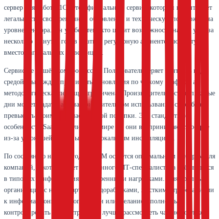
сервер для работы 1С. Это официальный сервис, который гарантирует
легальность, своевременные обновления и техническую поддержку на
уровне вендора. Он удобен тем, кто ценит возможность начать учёт за
несколько минут и готов платить регулярную абонентскую плату
вместо капитальных инвестиций.
Сервис не лишён компромиссов. Пользователь теряет контроль над
средой, вынужден принимать обновления по чужому графику, а
методологическая помощь ограничена. Производительность в пиковые
дни может падать, а цена при длительном использвании способна
превысить стоимость классической покупки. Это стандартные
особенности SaaS-модели, но в мире 1С они воспринимаются острее
из-за устоявшейся привычки к локальным инсталляциям.
По состоянию на 2026 год 1С:ГРМ остаётся оптимальным выбором для
компаний, в которых нет выделенного ИТ-специалиста, а учёт ведётся
в типовых конфигурациях с умеренными нагрузками. Для крупных
организаций с нестандартными доработками, жёсткими требованиями
к информационной безопасности или желанием полностью
контролировать инфраструктуру лучше рассмотреть частное облако у