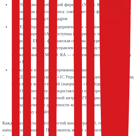
«1С:Управление небольшой фирмой» (УНФ). Комплексное
решение для малого бизнеса: совмещает учёт финансов, продаж,
заказов, производства, кадров.
«1С:ERP Управление предприятием» и «1С:Комплексная
автоматизация» (КА). Доступны на тарифах с повышенными
ресурсами. ERP — флагманская система для средних и крупных
компаний, включающая управление производством,
бюджетирование, МСФО. КА — промежуточное решение между
УТ и ERP.
Отраслевые и специализированные решения.
«1С:Документооборот», «1С:Управление холдингом», а также ряд
отраслевых конфигураций (например, «1С:Медицина»,
«1С:Общепит») могут предоставляться по запросу или через
партнёров, но в стандартной витрине ГРМ присутствуют не
всегда. Уточнение доступности конкретной конфигурации —
через заявку на сайте.
Каждая база поставляется с чистой конфигурацией, готовой к
наполнению данными. Пользователь может загрузить собственную