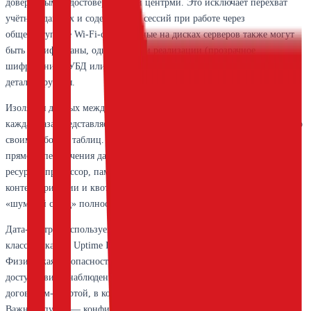
доверенными удостоверяющими центрми. Это исключает перехват
учётных данных и содержимого сессий при работе через
общедоступные Wi-Fi-сети. Данные на дисках серверов также могут
быть зашифрованы, однако детали реализации (прозрачное
шифрование СУБД или дисковое) в открытых документах не
детализируются.
Изоляция данных между клиентами обеспечивается на уровне СУБД:
каждая база представляет собой отдельную базу данных PostgreSQL со
своим набором таблиц. Это классическая схема, не допускающая
прямого пересечения данных разных арендаторов. Аппаратные
ресурсы (процессор, память) разделяются, но механизмы
контейнеризации и квот предотвращают ситуацию, когда один
«шумный сосед» полностью занимает ресурсы сервера.
Дата-центры, используемые для ГРМ, имеют аттестацию Tier III по
классификации Uptime Institute (по ряду косвенных данных).
Физическая безопасность включает круглосуточную охрану, контроль
доступа, видеонаблюдение. Юридически отношения регулируются
договором-офертой, в котором прописаны обязательства сторон.
Важный пункт — конфиденциальность: персонал «1С» или