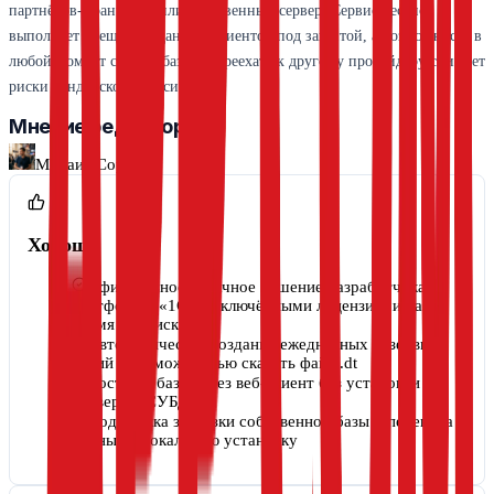
партнёров-франчайзи или собственный сервер. Сервис честно
выполняет обещания, данные клиентов под защитой, а возможность в
любой момент скачать базу и переехать к другому провайдеру снижает
риски вендорской зависимости.
Мнение редактора
Михаил Сорокин
Хорошо
Официальное облачное решение разработчика
платформы «1С» с включёнными лицензиями на
время подписки
Автоматическое создание ежедневных резервных
копий с возможностью скачать файл .dt
Доступ к базе через веб-клиент без установки
сервера и СУБД
Поддержка загрузки собственной базы и переноса
данных в локальную установку