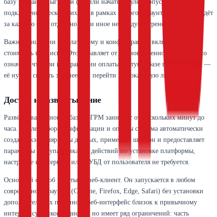
базу из файла выгрузки (dt) или начать с нуля. Допускается
подключение нескольких баз в рамках одного аккаунта, но оплата идёт
за каждую базу отдельно, если иное не предусмотрено тарифом.
Важно: лицензии на платформу и конфигурацию включены в
стоимость подписки. Это избавляет от единовременной покупки, но
означает, что при прекращении оплаты доступ к базе прекращается —
её нужно скачать заранее или перейти на локальную лицензию.
Доступ и развёртывание
Развёртывание новой базы в ГРМ занимает от нескольких минут до
часа. После выбора конфигурации и оплаты система автоматически
создаёт экземпляр базы данных, применяет шаблон и предоставляет
параметры доступа. Никаких действий по установке платформы,
настройке веб-сервера или СУБД от пользователя не требуется.
Основной способ работы — веб-клиент. Он запускается в любом
современном браузере (Chrome, Firefox, Edge, Safari) без установки
дополнительных плагинов. Веб-интерфейс близок к привычному
интерфейсу тонкого клиента, но имеет ряд ограничений: часть