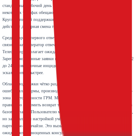
стандартный рабочий день по московскому времени (с 9 до 18), в
некоторых тарифах обещают расширенный режим до 21 часа.
Круглосуточной поддержки нет; в ночные и праздничные дни
действует дежурная смена только для аварийных ситуаций.
Среднее время первого ответа зависит от сложности запроса и канала
связи. В чате оператор отвечает за 5–15 минут в рабочее время.
Телефон предполагает ожидание на линии до 10 минут.
Зарегистрированные заявки на портале обрабатываются дольше — от 2
до 24 часов. Срочные инциденты (полная недоступность базы)
эскалируются быстрее.
Область поддержки чётко разделена: технические вопросы (доступ,
ошибки платформы, производительность, восстановление бэкапов) —
зона ответственности ГРМ. Методологические консультации («как
правильно оформить возврат товара в 1С:УТ») формально не входят в
базовый пакет. Пользователю могут предложить общие рекомендации,
но за детальной настройкой учётной политики обычно отсылают к
партнёрам-франчайзи. Это вызывает недовольство у части клиентов,
ожидавших полноценных консультаций от разработчика. В то же