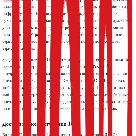
поддержка силами вендора и отсутствие необходимости разбираться в
инфраструктуре. Целевая аудитория — микро- и малый бизнес,
бухгалтеры-фрилансер, компании, готовые передать ИТ-обслуживание
учётной системы на аутсорсинг. Средние и крупные организации
используют ГРМ реже, так как часто предпочитают собственные
серверные мощности или частные облака, но сервис предлагает
тарифы и для них.
За десять с лишним лет ГРМ пережил несколько волн модернизации:
переход на серверную платформу Linux и СУБД PostgreSQL,
внедрение веб-клиента как основного способа доступа, интеграцию с
внешними сервисами вроде «1С-Отчетность» и «1С-ЭДО», запуск
мобильного приложения для части конфигураций. По состоянию на
май 2026 года сервис продолжает оставаться флагманским облачным
предложением 1С, конкурируя с десятками коммерческих хостингов,
но выигрывая у них за счёт прямого контакта с разработчиком.
Доступные конфигурации 1С
Каталог ГРМ включает большинство тиражных решений «1С»,