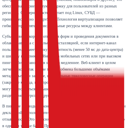
обеспечивает приемлемую задержку для пользователей из разных
регионов. Серверная часть работает под Linux, СУБД —
преимущественно PostgreSQL. Технология виртуализации позволяет
гибко распределять вычислительные ресурсы между клиентами.
Субъективная скорость открытия форм и проведения документов в
облаке сравнима с локальной инсталляцией, если интернет-канал
пользователя имеет низкую латентность (менее 50 мс до дата-центра)
и ширину не менее 2 Мбит/с. На мобильных сетях или при высоком
пинге работа становится заметно медленнее. Веб-клиент в целом
легче тонкого, так как не требует обмена большими объёмами
метаданных при запуске, но отдельные тяжеловесные операции
(закрытие месяца, перепроведение большого массива документов)
могут выполняться дольше, чем на выделенном сервере, из-за
разделения ресурсов с другими клиентами.
В пиковые периоды — конец отчётного квартала, последние дни сдачи
деклараций — пользователи иногда жалуются на снижение
отзывчивости. Это объясняется массовой одновременной активностью
в одних и тех же базах. Провайдер утверждает, что ёмкость кластера