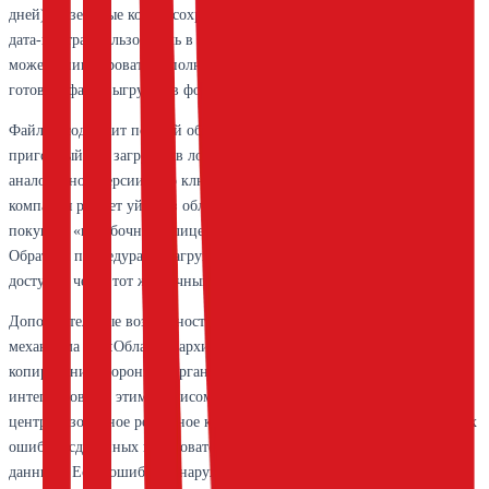
дней). Резервные копии сохраняются внутри защищённого контура
дата-центра; пользователь в любой момент через личный кабинет
может инициировать дополнительное копирование или скачать
готовый файл выгрузки в формате.dt.
Файл.dt содержит полный образ базы (конфигурацию и данные),
пригодный для загрузки в локальную установку «1С:Предприятия»
аналогичной версии. Это ключевой механизм миграции: если
компания решает уйти из облака, она скачивает последнюю копию,
покупает «коробочную» лицензию и восстанавливает базу у себя.
Обратная процедура — загрузка своей базы в облако — также
доступна через тот же личный кабинет.
Дополнительные возможности: для конфигураций с поддержкой
механизма «1С:Облачная архивация» может выполняться регулярное
копирование сторонней организацией, но ГРМ не всегда
интегрирован с этим сервисом. Важно понимать, что
централизованное резервное копирование не защищает от логических
ошибок, сделанных пользователем (например, случайное удаление
данных). Если ошибка обнаружена спустя несколько дней после её