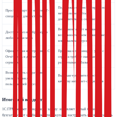
Поддержка не консультирует по
Простой старт: не нужен ИТ-
методологии учёта без
специалист для настройки
дополнительных соглашений
Веб-клиент имеет меньше
Доступ через веб-браузер из
возможностей, чем тонкий клиент
любой точки мира
или локальная версия
Официальная интеграция с 1С-
Привязка к поставщику: уход с
Отчётность и другими
сервиса требует скачивания и
сервисами
развёртывания базы
Возможность оперативно
Высокая чувствительность к
увеличить число
качеству интернет-соединения
пользователей на сезон
Итоговый вердикт
1С:ГРМ решает конкретную задачу: избавляет малый бизнес и
бухгалтеров от необходимости покупать, настраивать и сопровождать