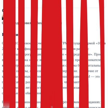
Обзор
Обзор подготовил(а)
Михаил Сорокин
Введение
Сервис «1С:Готовое рабочее место» (1С:ГРМ) запущен фирмой «1С» в
2013 году как официальное облачное решение для работы с
прикладными программами на платформе «1С:Предприятие». Проект
возник в ответ на запрос небольших компаний и предпринимателей,
которым требовалась полноценная учётная система без капитальных
затрат на серверы, лицензии и администрирование. В отличие от
множества частных хостингов 1С, появившихся ранее, ГРМ — это
продукт самого разработчика платформы, что гарантирует
совместимость, легальность лицензий и синхронизацию с
официальными обновлениями.
Позиционирование сервиса строится на трёх ключевых обещаниях:
работа из любого места с доступом в интернет, полная техническая