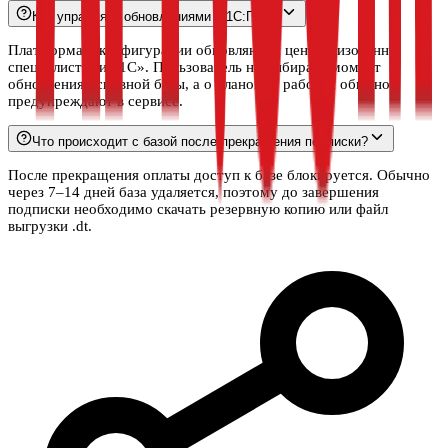
Кто управляет обновлениями в 1С:ГРМ?
Платформа и конфигурации обновляются централизованно
специалистами «1С». Пользователь не выбирает момент
обновления основной базы, а о плановых работах обычно
предупреждают в сервисе.
Что происходит с базой после прекращения подписки?
После прекращения оплаты доступ к базе блокируется. Обычно
через 7–14 дней база удаляется, поэтому до завершения
подписки необходимо скачать резервную копию или файл
выгрузки .dt.