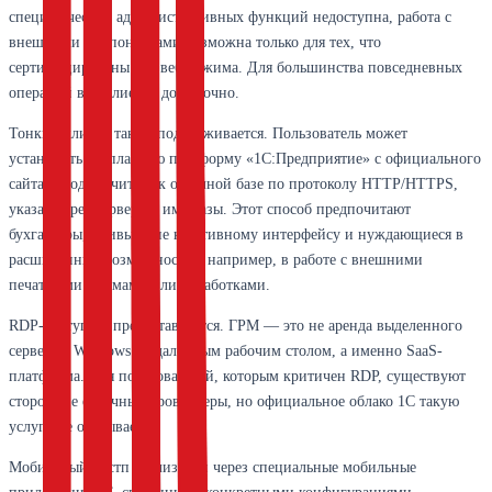
специфических административных функций недоступна, работа с
внешними компонентами возможна только для тех, что
сертифицированы для веб-режима. Для большинства повседневных
операций веб-клиента достаточно.
Тонкий клиент также поддерживается. Пользователь может
установить бесплатную платформу «1С:Предприятие» с официального
сайта и подключиться к облачной базе по протоколу HTTP/HTTPS,
указав адрес сервера и имя базы. Этот способ предпочитают
бухгалтеры, привыкшие к нативному интерфейсу и нуждающиеся в
расширенных возможностях, например, в работе с внешними
печатными формами или обработками.
RDP-доступ не предоставляется. ГРМ — это не аренда выделенного
сервера с Windows и удалённым рабочим столом, а именно SaaS-
платформа. Для пользователей, которым критичен RDP, существуют
сторонние облачные провайдеры, но официальное облако 1С такую
услугу не оказывает.
Мобильный достп реализован через специальные мобильные