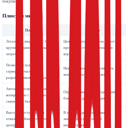
покупкой.
Плюсы и минусы
Плюсы
Минусы
Легальные лицензии 1С без
Цена за длительный срок может
крупных единовременных
превысить стоимость покупки
затрат
коробки
Полное обслуживание
Невозможность контролировть
серверной части
момент и состав обновлений
разработчиком платформы
Автоматическое резервное
Ограниченная глубина хранения
копирование с возможностью
бэкапов на дешёвых тарифах
скачивания базы
Высокая доступность и
В пиковые дни возможны
отказоустойчивость дата-
замедления из-за общей
центров
инфраструктуры