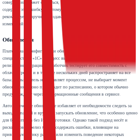
совершения, может оказаться, что все сохранённые копии уже
содержат эту ошибку. Поэтому для критичных операций
рекомендуется вручную создавать бэкап перед внесением массовых
изменений.
Обновления
Платформа и конфигурации обновляются централизованно
специалистами «1С». Процесс выглядит так: после выпуска нового
релиза конфигурации разработчик тестирует его совместимость с
облачнй средой и в течение нескольких дней распространяет на все
базы. Пользователь не управляет процессом, не выбирает момент
обновления — оно происходит по расписанию, о котором обычно
предупреждают через информационные сообщения в сервисе.
Автоматическое обновление избавляет от необходимости следить за
выходом патчей и вручную запускать обновление, что особенно ценно
для бухгалтеров без ИТ-подготовки. Однако такой подход несёт и
риски. Новый релиз может содержать ошибки, влияющие на
привычную логику работы, или изменить поведение некоторых