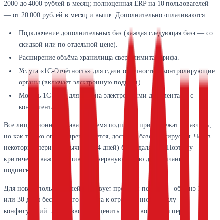
2000 до 4000 рублей в месяц; полноценная ERP на 10 пользователей
— от 20 000 рублей в месяц и выше. Дополнительно оплачиваются:
Подключение дополнительных баз (каждая следующая база — со
скидкой или по отдельной цене).
Расширение объёма хранилища сверх лимита тарифа.
Услуга «1С-Отчётность» для сдачи отчётности в контролирующие
органы (включает электронную подпись).
Модуль 1С-ЭДО для обмена электронными документами с
контрагентами.
Все лицензионные права на время подписки принадлежат заказчику,
но как только оплата прекращается, доступ к базе блокируется. Через
некоторый период (обычно 7–14 дней) база удаляется. Поэтому
критически важно скачивать резервную копию до окончания
подписки.
Для новых пользователей действует пробный период — обычно 14
или 30 дней бесплатного доступа к ограниченному числу
конфигураций. Это позволяет оценить удобство работы перед