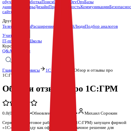
обучение
Разработка
Поиск
Cloud и DevOps
Базы
данных
Браузеры
Дизайн
Продуктивность
Коммуникации
Безопасно
сайтов
Другое
Телеграм-боты
Расширения
Глоссарий
Люди
Подбор аналогов
Учиться
IT-профессии
Школы
Курсы
Скоро
Q&A
Полезное
Главная
Сервисы
1С в облаке
Обзор и отзывы про
1С:ГРМ
Обзор и отзывы про 1С:ГРМ
0.0
(
0
отзывов)
•
Обновлено:
04.08.2026
•
Михаил Сорокин
Сервис «1С:Готовое рабочее место» (1С:ГРМ) запущен фирмой
«1С» в 2013 году как официальное облачное решение для