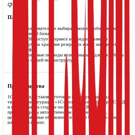
Плохо
Пользователь не выбирает момент обновления
основной базы
RDP-доступ в сервисе не предоставляется
Глубина хранения резервных копий зависит от
тарифа
В пиковые периоды возможны замедления работы
из-за общей инфраструктуры
Преимущества
1С:ГРМ предоставляет готовую облачную среду для
типовых конфигураций «1С» без установки сервера, СУБД
и платформы на стороне пользователя. В сервисе
предусмотрены автоматические резервные копии,
централизованные обновления и доступ через веб-клиент
или тонкий клиент.