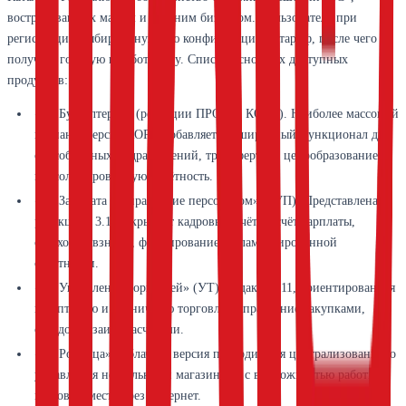
востребованных малым и средним бизнесом. Пользователь при
регистрации выбирает нужную конфигурацию и тариф, после чего
получает готовую к работе базу. Список основных доступных
продуктов:
«1С:Бухгалтерия» (редакции ПРОФ и КОРП). Наиболее массовый
вариант. Версия КОРП добавляет расширенный функционал для
обособленных подразделений, трансфертное ценообразование,
консолидированную отчётность.
«1С:Зарплата и управление персоналом» (ЗУП). Представлена
редакцией 3.1. Закрывает кадровый учёт, расчёт зарплаты,
страховые взносы, формирование регламентированной
отчётности.
«1С:Управление торговлей» (УТ). Редакция 11, ориентированная
на оптовую и розничную торговлю, управление закупками,
складом, взаиморасчётами.
«1С:Розница». Облачная версия подходит для централизованного
управления несколькими магазинами с возможностью работы
кассовых мест через интернет.