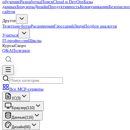
обучение
Разработка
Поиск
Cloud и DevOps
Базы
данных
Браузеры
Дизайн
Продуктивность
Коммуникации
Безопасно
сайтов
Другое
Телеграм-боты
Расширения
Глоссарий
Люди
Подбор аналогов
Учиться
IT-профессии
Школы
Курсы
Скоро
Q&A
Полезное
Все MCP-серверы
1C
(
3
)
Браузер
(
110
)
Данные
(
116
)
Дизайн
(
66
)