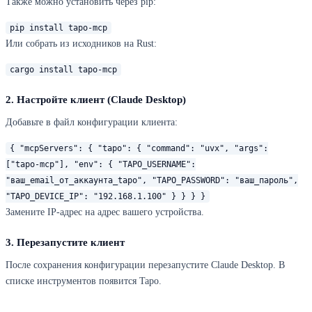
Также можно установить через pip:
pip install tapo-mcp
Или собрать из исходников на Rust:
cargo install tapo-mcp
2. Настройте клиент (Claude Desktop)
Добавьте в файл конфигурации клиента:
{ "mcpServers": { "tapo": { "command": "uvx", "args":
["tapo-mcp"], "env": { "TAPO_USERNAME":
"ваш_email_от_аккаунта_tapo", "TAPO_PASSWORD": "ваш_пароль",
"TAPO_DEVICE_IP": "192.168.1.100" } } } }
Замените IP-адрес на адрес вашего устройства.
3. Перезапустите клиент
После сохранения конфигурации перезапустите Claude Desktop. В
списке инструментов появится Tapo.