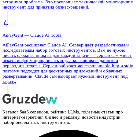
затронула проблема. Это превращает технический мониторинг в
инструмент для принятия бизнес-решений.
AiPayGent — Claude AI Tools
AiPayGent расширяет Claude AI. Сервер даёт разработчикам и
исследователям набор готовых инструментов. Вам не нужно
писать сложные промты для каждой задачи — сервер сам умеет
искать информацию, писать код, анализировать данные и
переводить тексты. Сервер работает через streamable-http и stdio,
поэтому подходит для десктопных приложений и облачных
развёртываний. Claude сам выбирает нужный инструмент под
задачу.
Каталог SaaS сервисов, рейтинг LLMs, полезные статьи про
интернет-маркетинг, бизнес и рекламу, новости индустрии,
набор бесплатных инструментов.