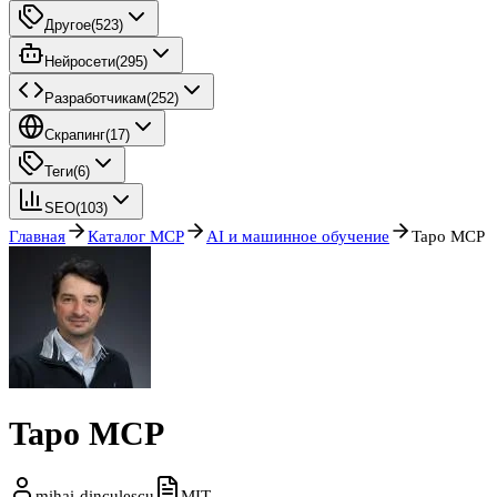
Другое
(
523
)
Нейросети
(
295
)
Разработчикам
(
252
)
Скрапинг
(
17
)
Теги
(
6
)
SEO
(
103
)
Главная
Каталог MCP
AI и машинное обучение
Tapo MCP
Tapo MCP
mihai-dinculescu
MIT