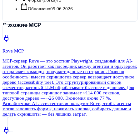
Обновлено
05.06.2026
Похожие MCP
Rove MCP
MCP-сервер Rove — это хостинг Playwright, созданный для AI-
агентов. Он работает как посредник между агентом и браузером:
отправляет команды, получает данные со страниц. Главная
особенность: вместо скриншотов сервер возвращает доступное
дерево (accessibility tree). Это структурированный список
элементов, который LLM обрабатывает быстрее и дешевле. Для
типовой страницы скриншот занимает ~114 000 токенов,
доступное дерево — ~26 000. Экономия около 77 %.
Разработчики AI-ассистентов используют Rove, чтобы агенты
могли заполнять формы, нажимать кнопки, собирать данные и
делать скриншоты — без лишних затрат.