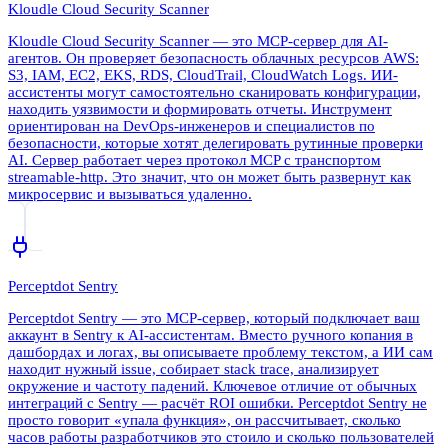
Kloudle Cloud Security Scanner
Kloudle Cloud Security Scanner — это MCP-сервер для AI-
агентов. Он проверяет безопасность облачных ресурсов AWS:
S3, IAM, EC2, EKS, RDS, CloudTrail, CloudWatch Logs. ИИ-
ассистенты могут самостоятельно сканировать конфигурации,
находить уязвимости и формировать отчеты. Инструмент
ориентирован на DevOps-инженеров и специалистов по
безопасности, которые хотят делегировать рутинные проверки
AI. Сервер работает через протокол MCP с транспортом
streamable-http. Это значит, что он может быть развернут как
микросервис и вызываться удаленно.
Perceptdot Sentry
Perceptdot Sentry — это MCP-сервер, который подключает ваш
аккаунт в Sentry к AI-ассистентам. Вместо ручного копания в
дашбордах и логах, вы описываете проблему текстом, а ИИ сам
находит нужный issue, собирает stack trace, анализирует
окружение и частоту падений. Ключевое отличие от обычных
интеграций с Sentry — расчёт ROI ошибки. Perceptdot Sentry не
просто говорит «упала функция», он рассчитывает, сколько
часов работы разработчиков это стоило и сколько пользователей