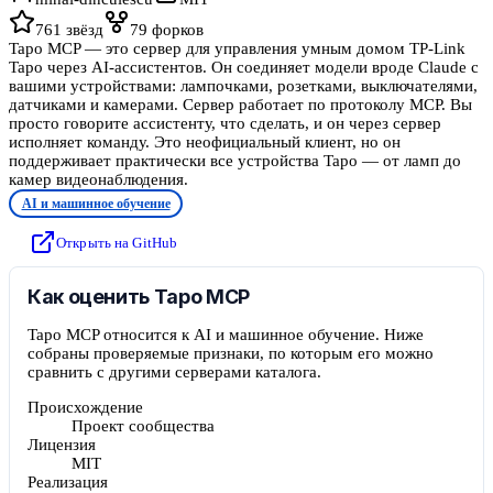
761
звёзд
79
форков
Tapo MCP — это сервер для управления умным домом TP-Link
Tapo через AI-ассистентов. Он соединяет модели вроде Claude с
вашими устройствами: лампочками, розетками, выключателями,
датчиками и камерами. Сервер работает по протоколу MCP. Вы
просто говорите ассистенту, что сделать, и он через сервер
исполняет команду. Это неофициальный клиент, но он
поддерживает практически все устройства Tapo — от ламп до
камер видеонаблюдения.
AI и машинное обучение
Открыть на GitHub
Как оценить Tapo MCP
Tapo MCP относится к AI и машинное обучение. Ниже
собраны проверяемые признаки, по которым его можно
сравнить с другими серверами каталога.
Происхождение
Проект сообщества
Лицензия
MIT
Реализация