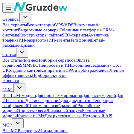
Сервисы
Все сервисы
Все категории
VPS/VDS
Виртуальный
хостинг
Выделенные серверы
Облачные платформы
CRM-
системы
Конструкторы сайтов
SEO-сервисы
Аналитика
трафика
ИИ-разработка
ИИ-агенты
Телефония
E-mail-
рассылки
Дизайн
Статьи
Все статьи
Бизнес
Подборки сервисов
Оплата
сервисов
SMM
SEO
Нейросети и ИИ
E-commerce
Дизайн / UX /
UI
Создание сайтов
Копирайтинг
CPA и арбитраж
Кейсы
Личная
эффективность
Подборки курсов
Новости
LLMs
Все LLM-модели
Для программирования
Для рассуждений
Для
ИИ-агентов
Для исследований
Для документов
Генерация
изображений
Понимание изображений
Российские
модели
Открытые веса
Локальный запуск
Бесплатные
модели
Контекст 1M+
Для русского языка
Недорогой API
MCP
Все MCP-серверы
AI и машинное