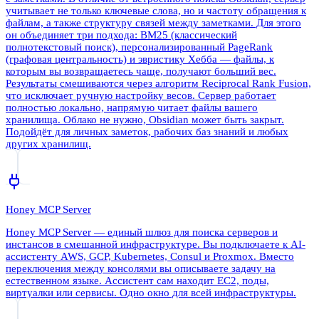
учитывает не только ключевые слова, но и частоту обращения к
файлам, а также структуру связей между заметками. Для этого
он объединяет три подхода: BM25 (классический
полнотекстовый поиск), персонализированный PageRank
(графовая центральность) и эвристику Хебба — файлы, к
которым вы возвращаетесь чаще, получают больший вес.
Результаты смешиваются через алгоритм Reciprocal Rank Fusion,
что исключает ручную настройку весов. Сервер работает
полностью локально, напрямую читает файлы вашего
хранилища. Облако не нужно, Obsidian может быть закрыт.
Подойдёт для личных заметок, рабочих баз знаний и любых
других хранилищ.
Honey MCP Server
Honey MCP Server — единый шлюз для поиска серверов и
инстансов в смешанной инфраструктуре. Вы подключаете к AI-
ассистенту AWS, GCP, Kubernetes, Consul и Proxmox. Вместо
переключения между консолями вы описываете задачу на
естественном языке. Ассистент сам находит EC2, поды,
виртуалки или сервисы. Одно окно для всей инфраструктуры.