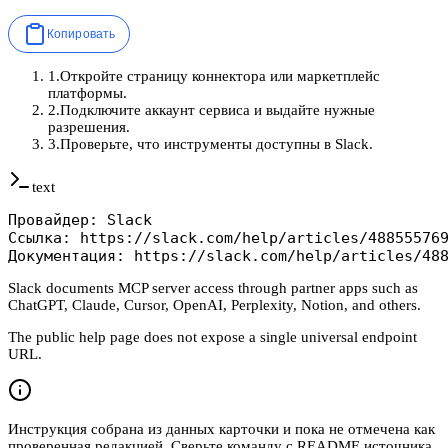
Копировать
1
.
Откройте страницу коннектора или маркетплейс
платформы.
2
.
Подключите аккаунт сервиса и выдайте нужные
разрешения.
3
.
Проверьте, что инструменты доступны в Slack.
text
Провайдер: Slack

Ссылка: https://slack.com/help/articles/488555769
Документация: https://slack.com/help/articles/48
Slack documents MCP server access through partner apps such as
ChatGPT, Claude, Cursor, OpenAI, Perplexity, Notion, and others.
The public help page does not expose a single universal endpoint
URL.
Инструкция собрана из данных карточки и пока не отмечена как
проверенная редакцией. Сверьте команду с README источника