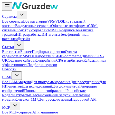
Сервисы
Все сервисы
Все категории
VPS/VDS
Виртуальный
хостинг
Выделенные серверы
Облачные платформы
CRM-
системы
Конструкторы сайтов
SEO-сервисы
Аналитика
трафика
ИИ-разработка
ИИ-агенты
Телефония
E-mail-
рассылки
Дизайн
Статьи
Все статьи
Бизнес
Подборки сервисов
Оплата
сервисов
SMM
SEO
Нейросети и ИИ
E-commerce
Дизайн / UX /
UI
Создание сайтов
Копирайтинг
CPA и арбитраж
Кейсы
Личная
эффективность
Подборки курсов
Новости
LLMs
Все LLM-модели
Для программирования
Для рассуждений
Для
ИИ-агентов
Для исследований
Для документов
Генерация
изображений
Понимание изображений
Российские
модели
Открытые веса
Локальный запуск
Бесплатные
модели
Контекст 1M+
Для русского языка
Недорогой API
MCP
Все MCP-серверы
AI и машинное