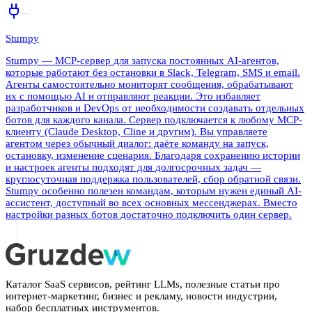
Stumpy
Stumpy — MCP-сервер для запуска постоянных AI-агентов,
которые работают без остановки в Slack, Telegram, SMS и email.
Агенты самостоятельно мониторят сообщения, обрабатывают
их с помощью AI и отправляют реакции. Это избавляет
разработчиков и DevOps от необходимости создавать отдельных
ботов для каждого канала. Сервер подключается к любому MCP-
клиенту (Claude Desktop, Cline и другим). Вы управляете
агентом через обычный диалог: даёте команду на запуск,
остановку, изменение сценария. Благодаря сохранению истории
и настроек агенты подходят для долгосрочных задач —
круглосуточная поддержка пользователей, сбор обратной связи.
Stumpy особенно полезен командам, которым нужен единый AI-
ассистент, доступный во всех основных мессенджерах. Вместо
настройки разных ботов достаточно подключить один сервер.
Каталог SaaS сервисов, рейтинг LLMs, полезные статьи про
интернет-маркетинг, бизнес и рекламу, новости индустрии,
набор бесплатных инструментов.