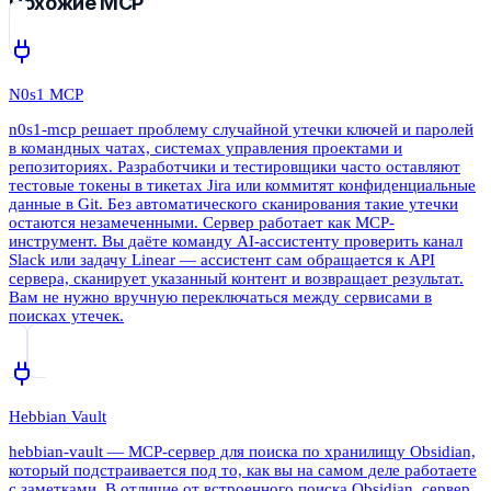
Похожие MCP
N0s1 MCP
n0s1-mcp решает проблему случайной утечки ключей и паролей
в командных чатах, системах управления проектами и
репозиториях. Разработчики и тестировщики часто оставляют
тестовые токены в тикетах Jira или коммитят конфиденциальные
данные в Git. Без автоматического сканирования такие утечки
остаются незамеченными. Сервер работает как MCP-
инструмент. Вы даёте команду AI-ассистенту проверить канал
Slack или задачу Linear — ассистент сам обращается к API
сервера, сканирует указанный контент и возвращает результат.
Вам не нужно вручную переключаться между сервисами в
поисках утечек.
Hebbian Vault
hebbian-vault — MCP-сервер для поиска по хранилищу Obsidian,
который подстраивается под то, как вы на самом деле работаете
с заметками. В отличие от встроенного поиска Obsidian, сервер