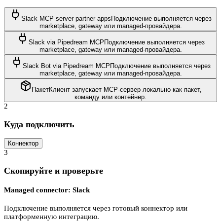
Slack MCP server partner apps
Подключение выполняется через
marketplace, gateway или managed-провайдера.
Slack via Pipedream MCP
Подключение выполняется через
marketplace, gateway или managed-провайдера.
Slack Bot via Pipedream MCP
Подключение выполняется через
marketplace, gateway или managed-провайдера.
Пакет
Клиент запускает MCP-сервер локально как пакет,
команду или контейнер.
2
Куда подключить
Коннектор
3
Скопируйте и проверьте
Managed connector: Slack
Подключение выполняется через готовый коннектор или
платформенную интеграцию.