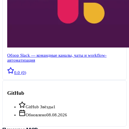
Обзор Slack — командные каналы, чаты и workflow-
автоматизация
0.0
(
0
)
GitHub
GitHub Звёзды
1
Обновлено
08.08.2026