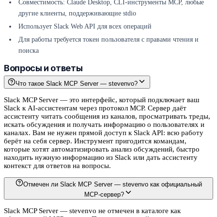
Совместимость: Claude Desktop, CLI-инструменты MCP, любые
другие клиенты, поддерживающие stdio
Использует Slack Web API для всех операций
Для работы требуется токен пользователя с правами чтения и
поиска
Вопросы и ответы
Что такое Slack MCP Server — stevenvo?
Slack MCP Server — это интерфейс, который подключает ваш
Slack к AI-ассистентам через протокол MCP. Сервер даёт
ассистенту читать сообщения из каналов, просматривать треды,
искать обсуждения и получать информацию о пользователях и
каналах. Вам не нужен прямой доступ к Slack API: всю работу
берёт на себя сервер. Инструмент пригодится командам,
которые хотят автоматизировать анализ обсуждений, быстро
находить нужную информацию из Slack или дать ассистенту
контекст для ответов на вопросы.
Отмечен ли Slack MCP Server — stevenvo как официальный
MCP-сервер?
Slack MCP Server — stevenvo не отмечен в каталоге как