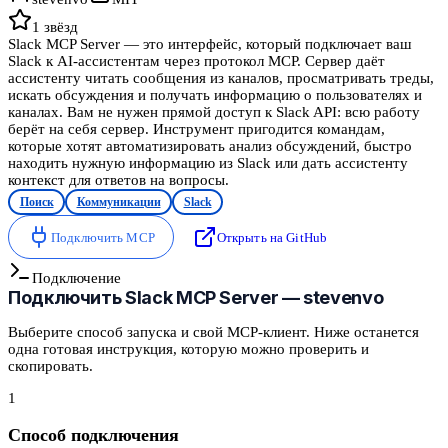
1
звёзд
Slack MCP Server — это интерфейс, который подключает ваш
Slack к AI-ассистентам через протокол MCP. Сервер даёт
ассистенту читать сообщения из каналов, просматривать треды,
искать обсуждения и получать информацию о пользователях и
каналах. Вам не нужен прямой доступ к Slack API: всю работу
берёт на себя сервер. Инструмент пригодится командам,
которые хотят автоматизировать анализ обсуждений, быстро
находить нужную информацию из Slack или дать ассистенту
контекст для ответов на вопросы.
Поиск
Коммуникации
Slack
Подключить MCP
Открыть на GitHub
Подключение
Подключить
Slack MCP Server — stevenvo
Выберите способ запуска и свой MCP-клиент. Ниже останется
одна готовая инструкция, которую можно проверить и
скопировать.
1
Способ подключения