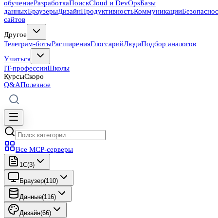
обучение
Разработка
Поиск
Cloud и DevOps
Базы
данных
Браузеры
Дизайн
Продуктивность
Коммуникации
Безопасно
сайтов
Другое
Телеграм-боты
Расширения
Глоссарий
Люди
Подбор аналогов
Учиться
IT-профессии
Школы
Курсы
Скоро
Q&A
Полезное
Все MCP-серверы
1C
(
3
)
Браузер
(
110
)
Данные
(
116
)
Дизайн
(
66
)