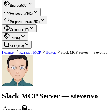
Другое
(
530
)
Нейросети
(
302
)
Разработчикам
(
252
)
Скрапинг
(
17
)
Теги
(
6
)
SEO
(
103
)
Главная
Каталог MCP
Поиск
Slack MCP Server — stevenvo
Slack MCP Server — stevenvo
stevenvo
MIT