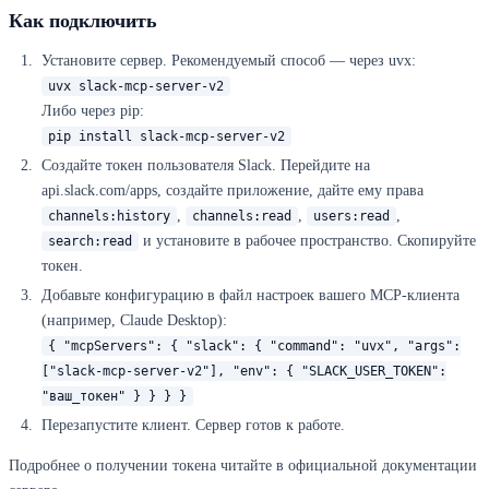
Как подключить
Установите сервер. Рекомендуемый способ — через uvx:
uvx slack-mcp-server-v2
Либо через pip:
pip install slack-mcp-server-v2
Создайте токен пользователя Slack. Перейдите на
api.slack.com/apps, создайте приложение, дайте ему права
,
,
,
channels:history
channels:read
users:read
и установите в рабочее пространство. Скопируйте
search:read
токен.
Добавьте конфигурацию в файл настроек вашего MCP-клиента
(например, Claude Desktop):
{ "mcpServers": { "slack": { "command": "uvx", "args":
["slack-mcp-server-v2"], "env": { "SLACK_USER_TOKEN":
"ваш_токен" } } } }
Перезапустите клиент. Сервер готов к работе.
Подробнее о получении токена читайте в официальной документации