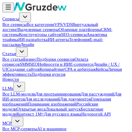
Сервисы
Все сервисы
Все категории
VPS/VDS
Виртуальный
хостинг
Выделенные серверы
Облачные платформы
CRM-
системы
Конструкторы сайтов
SEO-сервисы
Аналитика
трафика
ИИ-разработка
ИИ-агенты
Телефония
E-mail-
рассылки
Дизайн
Статьи
Все статьи
Бизнес
Подборки сервисов
Оплата
сервисов
SMM
SEO
Нейросети и ИИ
E-commerce
Дизайн / UX /
UI
Создание сайтов
Копирайтинг
CPA и арбитраж
Кейсы
Личная
эффективность
Подборки курсов
Новости
LLMs
Все LLM-модели
Для программирования
Для рассуждений
Для
ИИ-агентов
Для исследований
Для документов
Генерация
изображений
Понимание изображений
Российские
модели
Открытые веса
Локальный запуск
Бесплатные
модели
Контекст 1M+
Для русского языка
Недорогой API
MCP
Все MCP-серверы
AI и машинное