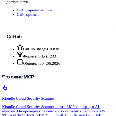
доступности.
GitHub-репозиторий
Сайт проекта
GitHub
GitHub Звёзды
19 838
Форки (Forks)
1 233
Обновлено
04.06.2026
Похожие MCP
Kloudle Cloud Security Scanner
Kloudle Cloud Security Scanner — это MCP-сервер для AI-
агентов. Он проверяет безопасность облачных ресурсов AWS:
S3, IAM, EC2, EKS, RDS, CloudTrail, CloudWatch Logs. ИИ-