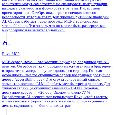
ассистенты могут самостоятельно сканировать конфигурации,
находить уязвимости и формировать отчеты. Инструмент
ориентирован на DevOps-инженеров и специалистов по
безопасности, которые хотят делегировать рутинные проверки
AI. Сервер работает через протокол MCP с транспортом
streamable-http. Это значит, что он может быть развернут как
микросервис и вызываться удаленно.
Rove MCP
MCP-сервер Rove — это хостинг Playwright, созданный для AI-
агентов. Он работает как посредник между агентом и браузером:
отправляет команды, получает данные со страниц. Главная
особенность: вместо скриншотов сервер возвращает доступное
дерево (accessibility tree). Это структурированный список
элементов, который LLM обрабатывает быстрее и дешевле. Для
типовой страницы скриншот занимает ~114 000 токенов,
доступное дерево — ~26 000. Экономия около 77 %.
Разработчики AI-ассистентов используют Rove, чтобы агенты
могли заполнять формы, нажимать кнопки, собирать данные и
делать скриншоты — без лишних затрат.