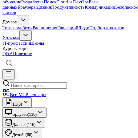
обучение
Разработка
Поиск
Cloud и DevOps
Базы
данных
Браузеры
Дизайн
Продуктивность
Коммуникации
Безопасно
сайтов
Другое
Телеграм-боты
Расширения
Глоссарий
Люди
Подбор аналогов
Учиться
IT-профессии
Школы
Курсы
Скоро
Q&A
Полезное
Все MCP-серверы
1C
(
3
)
Браузер
(
110
)
Данные
(
116
)
Дизайн
(
66
)