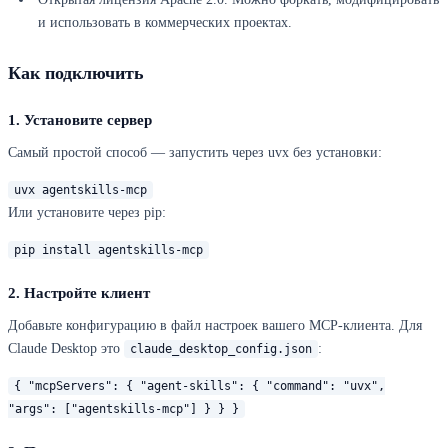
и использовать в коммерческих проектах.
Как подключить
1. Установите сервер
Самый простой способ — запустить через uvx без установки:
uvx agentskills-mcp
Или установите через pip:
pip install agentskills-mcp
2. Настройте клиент
Добавьте конфигурацию в файл настроек вашего MCP-клиента. Для
Claude Desktop это
:
claude_desktop_config.json
{ "mcpServers": { "agent-skills": { "command": "uvx",
"args": ["agentskills-mcp"] } } }