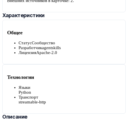
Внешних источников в карточке:
2
.
Характеристики
Общее
Статус
Сообщество
Разработчик
agentskills
Лицензия
Apache-2.0
Технологии
Языки
Python
Транспорт
streamable-http
Описание