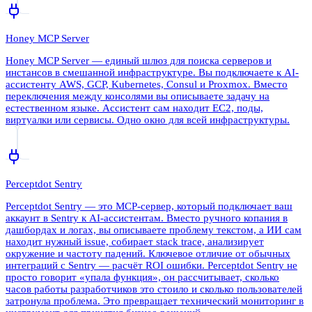
Honey MCP Server
Honey MCP Server — единый шлюз для поиска серверов и
инстансов в смешанной инфраструктуре. Вы подключаете к AI-
ассистенту AWS, GCP, Kubernetes, Consul и Proxmox. Вместо
переключения между консолями вы описываете задачу на
естественном языке. Ассистент сам находит EC2, поды,
виртуалки или сервисы. Одно окно для всей инфраструктуры.
Perceptdot Sentry
Perceptdot Sentry — это MCP-сервер, который подключает ваш
аккаунт в Sentry к AI-ассистентам. Вместо ручного копания в
дашбордах и логах, вы описываете проблему текстом, а ИИ сам
находит нужный issue, собирает stack trace, анализирует
окружение и частоту падений. Ключевое отличие от обычных
интеграций с Sentry — расчёт ROI ошибки. Perceptdot Sentry не
просто говорит «упала функция», он рассчитывает, сколько
часов работы разработчиков это стоило и сколько пользователей
затронула проблема. Это превращает технический мониторинг в