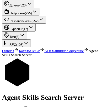
Другое
(
523
)
Нейросети
(
295
)
Разработчикам
(
252
)
Скрапинг
(
17
)
Теги
(
6
)
SEO
(
103
)
Главная
Каталог MCP
AI и машинное обучение
Agent
Skills Search Server
Agent Skills Search Server