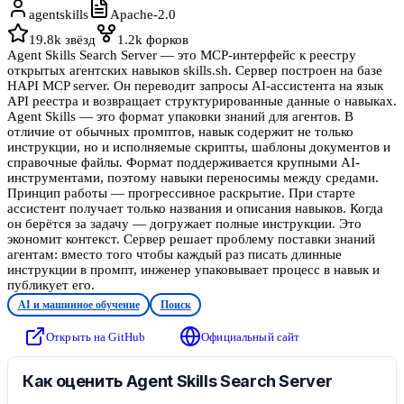
agentskills
Apache-2.0
19.8k
звёзд
1.2k
форков
Agent Skills Search Server — это MCP-интерфейс к реестру
открытых агентских навыков skills.sh. Сервер построен на базе
HAPI MCP server. Он переводит запросы AI-ассистента на язык
API реестра и возвращает структурированные данные о навыках.
Agent Skills — это формат упаковки знаний для агентов. В
отличие от обычных промптов, навык содержит не только
инструкции, но и исполняемые скрипты, шаблоны документов и
справочные файлы. Формат поддерживается крупными AI-
инструментами, поэтому навыки переносимы между средами.
Принцип работы — прогрессивное раскрытие. При старте
ассистент получает только названия и описания навыков. Когда
он берётся за задачу — догружает полные инструкции. Это
экономит контекст. Сервер решает проблему поставки знаний
агентам: вместо того чтобы каждый раз писать длинные
инструкции в промпт, инженер упаковывает процесс в навык и
публикует его.
AI и машинное обучение
Поиск
Открыть на GitHub
Официальный сайт
Как оценить Agent Skills Search Server