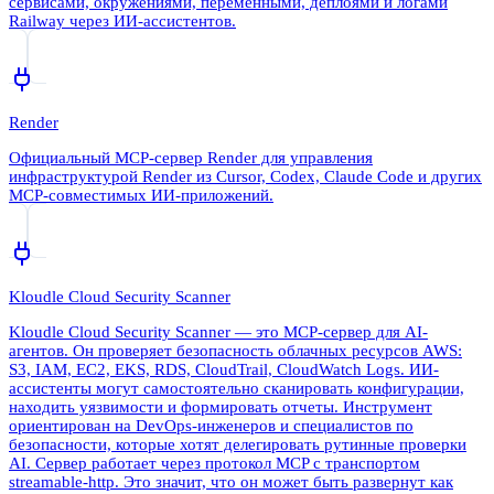
сервисами, окружениями, переменными, деплоями и логами
Railway через ИИ-ассистентов.
Render
Официальный MCP-сервер Render для управления
инфраструктурой Render из Cursor, Codex, Claude Code и других
MCP-совместимых ИИ-приложений.
Kloudle Cloud Security Scanner
Kloudle Cloud Security Scanner — это MCP-сервер для AI-
агентов. Он проверяет безопасность облачных ресурсов AWS:
S3, IAM, EC2, EKS, RDS, CloudTrail, CloudWatch Logs. ИИ-
ассистенты могут самостоятельно сканировать конфигурации,
находить уязвимости и формировать отчеты. Инструмент
ориентирован на DevOps-инженеров и специалистов по
безопасности, которые хотят делегировать рутинные проверки
AI. Сервер работает через протокол MCP с транспортом
streamable-http. Это значит, что он может быть развернут как