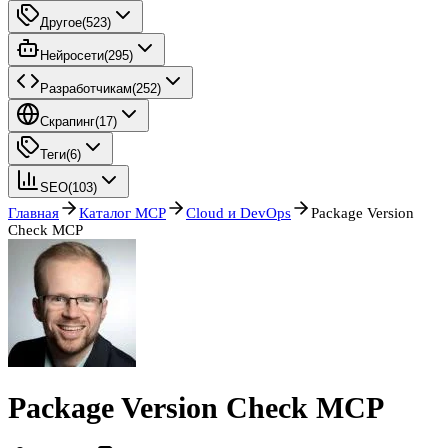
Другое
(
523
)
Нейросети
(
295
)
Разработчикам
(
252
)
Скрапинг
(
17
)
Теги
(
6
)
SEO
(
103
)
Главная
Каталог MCP
Cloud и DevOps
Package Version
Check MCP
Package Version Check MCP