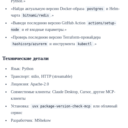
Python.»
«Найди актуальную версию Docker-образа
и Helm-
postgres
чарта
.»
bitnami/redis
«Выведи последнюю версию GitHub Action
actions/setup-
и её входные параметры.»
node
«Проверь последнюю версию Terraform-провайдера
и инструмента
.»
hashicorp/azurerm
kubectl
Технические детали
Язык: Python
Транспорт: stdio, HTTP (streamable)
Лицензия: Apache-2.0
Совместимые клиенты: Claude Desktop, Cursor, другие MCP-
клиенты
Установка:
или облачный
uvx package-version-check-mcp
сервис
Разработчик: MShekow