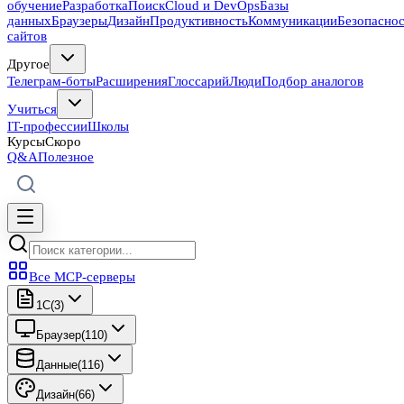
обучение
Разработка
Поиск
Cloud и DevOps
Базы
данных
Браузеры
Дизайн
Продуктивность
Коммуникации
Безопасно
сайтов
Другое
Телеграм-боты
Расширения
Глоссарий
Люди
Подбор аналогов
Учиться
IT-профессии
Школы
Курсы
Скоро
Q&A
Полезное
Все MCP-серверы
1C
(
3
)
Браузер
(
110
)
Данные
(
116
)
Дизайн
(
66
)