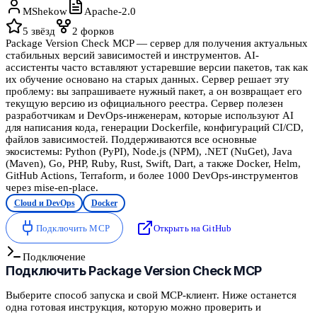
MShekow
Apache-2.0
5
звёзд
2
форков
Package Version Check MCP — сервер для получения актуальных
стабильных версий зависимостей и инструментов. AI-
ассистенты часто вставляют устаревшие версии пакетов, так как
их обучение основано на старых данных. Сервер решает эту
проблему: вы запрашиваете нужный пакет, а он возвращает его
текущую версию из официального реестра. Сервер полезен
разработчикам и DevOps-инженерам, которые используют AI
для написания кода, генерации Dockerfile, конфигураций CI/CD,
файлов зависимостей. Поддерживаются все основные
экосистемы: Python (PyPI), Node.js (NPM), .NET (NuGet), Java
(Maven), Go, PHP, Ruby, Rust, Swift, Dart, а также Docker, Helm,
GitHub Actions, Terraform, и более 1000 DevOps-инструментов
через mise-en-place.
Cloud и DevOps
Docker
Подключить MCP
Открыть на GitHub
Подключение
Подключить
Package Version Check MCP
Выберите способ запуска и свой MCP-клиент. Ниже останется
одна готовая инструкция, которую можно проверить и