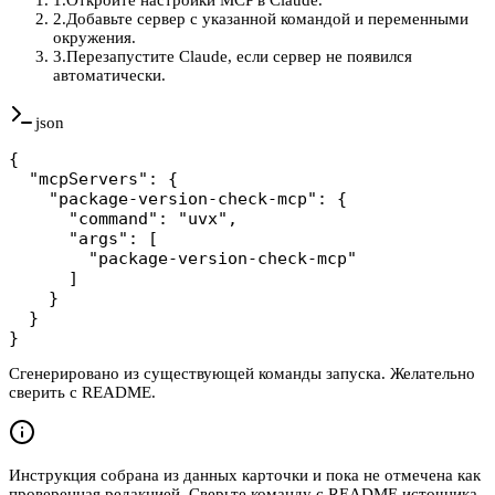
2
.
Добавьте сервер с указанной командой и переменными
окружения.
3
.
Перезапустите Claude, если сервер не появился
автоматически.
json
{

  "mcpServers": {

    "package-version-check-mcp": {

      "command": "uvx",

      "args": [

        "package-version-check-mcp"

      ]

    }

  }

}
Сгенерировано из существующей команды запуска. Желательно
сверить с README.
Инструкция собрана из данных карточки и пока не отмечена как
проверенная редакцией. Сверьте команду с README источника