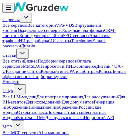
Сервисы
Все сервисы
Все категории
VPS/VDS
Виртуальный
хостинг
Выделенные серверы
Облачные платформы
CRM-
системы
Конструкторы сайтов
SEO-сервисы
Аналитика
трафика
ИИ-разработка
ИИ-агенты
Телефония
E-mail-
рассылки
Дизайн
Статьи
Все статьи
Бизнес
Подборки сервисов
Оплата
сервисов
SMM
SEO
Нейросети и ИИ
E-commerce
Дизайн / UX /
UI
Создание сайтов
Копирайтинг
CPA и арбитраж
Кейсы
Личная
эффективность
Подборки курсов
Новости
LLMs
Все LLM-модели
Для программирования
Для рассуждений
Для
ИИ-агентов
Для исследований
Для документов
Генерация
изображений
Понимание изображений
Российские
модели
Открытые веса
Локальный запуск
Бесплатные
модели
Контекст 1M+
Для русского языка
Недорогой API
MCP
Все MCP-серверы
AI и машинное