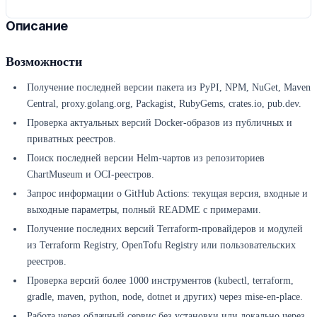
Описание
Возможности
Получение последней версии пакета из PyPI, NPM, NuGet, Maven
Central, proxy.golang.org, Packagist, RubyGems, crates.io, pub.dev.
Проверка актуальных версий Docker-образов из публичных и
приватных реестров.
Поиск последней версии Helm-чартов из репозиториев
ChartMuseum и OCI-реестров.
Запрос информации о GitHub Actions: текущая версия, входные и
выходные параметры, полный README с примерами.
Получение последних версий Terraform-провайдеров и модулей
из Terraform Registry, OpenTofu Registry или пользовательских
реестров.
Проверка версий более 1000 инструментов (kubectl, terraform,
gradle, maven, python, node, dotnet и других) через mise-en-place.
Работа через облачный сервис без установки или локально через