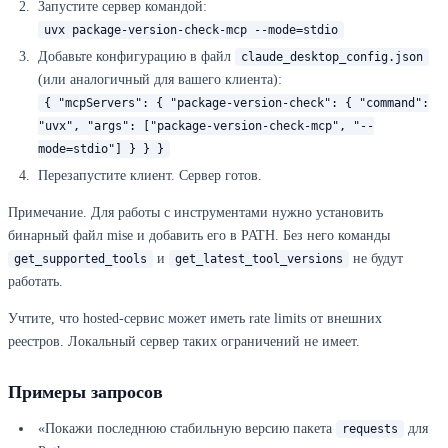
Запустите сервер командой:
uvx package-version-check-mcp --mode=stdio
Добавьте конфигурацию в файл
claude_desktop_config.json
(или аналогичный для вашего клиента):
{ "mcpServers": { "package-version-check": { "command":
"uvx", "args": ["package-version-check-mcp", "--
mode=stdio"] } } }
Перезапустите клиент. Сервер готов.
Примечание. Для работы с инструментами нужно установить
бинарный файл mise и добавить его в PATH. Без него команды
и
не будут
get_supported_tools
get_latest_tool_versions
работать.
Учтите, что hosted-сервис может иметь rate limits от внешних
реестров. Локальный сервер таких ограничений не имеет.
Примеры запросов
«Покажи последнюю стабильную версию пакета
для
requests