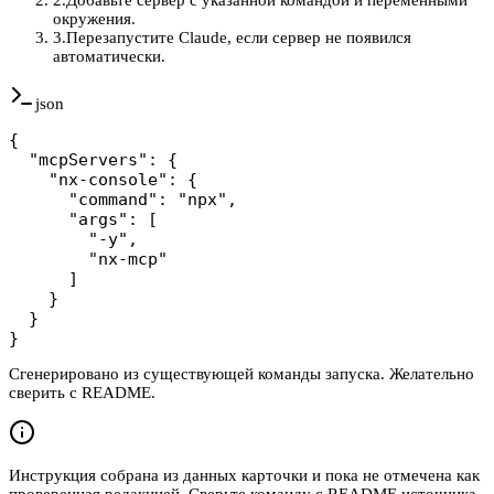
окружения.
3
.
Перезапустите Claude, если сервер не появился
автоматически.
json
{

  "mcpServers": {

    "nx-console": {

      "command": "npx",

      "args": [

        "-y",

        "nx-mcp"

      ]

    }

  }

}
Сгенерировано из существующей команды запуска. Желательно
сверить с README.
Инструкция собрана из данных карточки и пока не отмечена как
проверенная редакцией. Сверьте команду с README источника