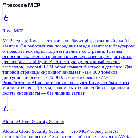
Похожие MCP
Rove MCP
MCP-сервер Rove — это хостинг Playwright, созданный для AI-
агентов. Он работает как посредник между агентом и браузером:
отправляет команды, получает данные со страниц. Главная
особенность: вместо скриншотов сервер возвращает доступное
дерево (accessibility tree). Это структурированный список
элементов, который LLM обрабатывает быстрее и дешевле. Для
типовой страницы скриншот занимает ~114 000 токенов,
доступное дерево — ~26 000. Экономия около 77 %.
Разработчики AI-ассистентов используют Rove, чтобы агенты
могли заполнять формы, нажимать кнопки, собирать данные и
делать скриншоты — без лишних затрат.
Kloudle Cloud Security Scanner
Kloudle Cloud Security Scanner — это MCP-сервер для AI-
агентов. Он проверяет безопасность облачных ресурсов AWS: