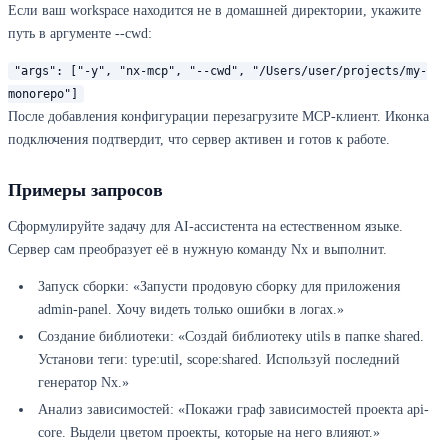
Если ваш workspace находится не в домашней директории, укажите
путь в аргументе --cwd:
"args": ["-y", "nx-mcp", "--cwd", "/Users/user/projects/my-
monorepo"]
После добавления конфигурации перезагрузите MCP-клиент. Иконка
подключения подтвердит, что сервер активен и готов к работе.
Примеры запросов
Сформулируйте задачу для AI-ассистента на естественном языке.
Сервер сам преобразует её в нужную команду Nx и выполнит.
Запуск сборки: «Запусти продовую сборку для приложения
admin-panel. Хочу видеть только ошибки в логах.»
Создание библиотеки: «Создай библиотеку utils в папке shared.
Установи теги: type:util, scope:shared. Используй последний
генератор Nx.»
Анализ зависимостей: «Покажи граф зависимостей проекта api-
core. Выдели цветом проекты, которые на него влияют.»