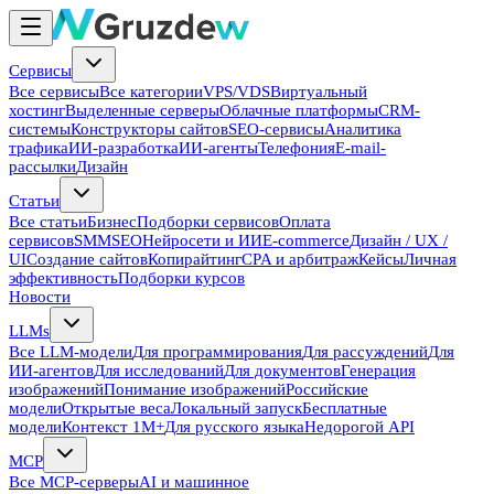
Сервисы
Все сервисы
Все категории
VPS/VDS
Виртуальный
хостинг
Выделенные серверы
Облачные платформы
CRM-
системы
Конструкторы сайтов
SEO-сервисы
Аналитика
трафика
ИИ-разработка
ИИ-агенты
Телефония
E-mail-
рассылки
Дизайн
Статьи
Все статьи
Бизнес
Подборки сервисов
Оплата
сервисов
SMM
SEO
Нейросети и ИИ
E-commerce
Дизайн / UX /
UI
Создание сайтов
Копирайтинг
CPA и арбитраж
Кейсы
Личная
эффективность
Подборки курсов
Новости
LLMs
Все LLM-модели
Для программирования
Для рассуждений
Для
ИИ-агентов
Для исследований
Для документов
Генерация
изображений
Понимание изображений
Российские
модели
Открытые веса
Локальный запуск
Бесплатные
модели
Контекст 1M+
Для русского языка
Недорогой API
MCP
Все MCP-серверы
AI и машинное