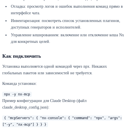
Отладка: просмотр логов и ошибок выполнения команд прямо в
интерфейсе чата.
Инвентаризация: посмотреть список установленных плагинов,
доступных генераторов и исполнителей.
Управление кешированием: включение или отключение кеша Nx
для конкретных целей.
Как подключить
Установка выполняется одной командой через npx. Никаких
глобальных пакетов или зависимостей не требуется.
Команда установки:
npx -y nx-mcp
Пример конфигурации для Claude Desktop (файл
claude_desktop_config.json):
{ "mcpServers": { "nx-console": { "command": "npx", "args":
["-y", "nx-mcp"] } } }