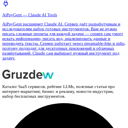
AiPayGent — Claude AI Tools
AiPayGent расширяет Claude AI. Сервер даёт разработчикам и
исследователям набор готовых инструментов. Вам не нужно
писать сложные промты для каждой задачи — сервер сам умеет
искать информацию, писать код, анализировать данные и
переводить тексты. Сервер работает через streamable-http и stdio,
поэтому подходит для десктопных приложений и облачных
развёртываний. Claude сам выбирает нужный инструмент под
задачу.
Каталог SaaS сервисов, рейтинг LLMs, полезные статьи про
интернет-маркетинг, бизнес и рекламу, новости индустрии,
набор бесплатных инструментов.