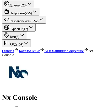
Другое
(
523
)
Нейросети
(
295
)
Разработчикам
(
252
)
Скрапинг
(
17
)
Теги
(
6
)
SEO
(
103
)
Главная
Каталог MCP
AI и машинное обучение
Nx
Console
Nx Console