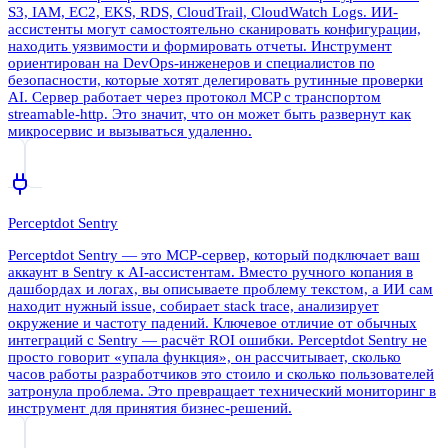
S3, IAM, EC2, EKS, RDS, CloudTrail, CloudWatch Logs. ИИ-
ассистенты могут самостоятельно сканировать конфигурации,
находить уязвимости и формировать отчеты. Инструмент
ориентирован на DevOps-инженеров и специалистов по
безопасности, которые хотят делегировать рутинные проверки
AI. Сервер работает через протокол MCP с транспортом
streamable-http. Это значит, что он может быть развернут как
микросервис и вызываться удаленно.
Perceptdot Sentry
Perceptdot Sentry — это MCP-сервер, который подключает ваш
аккаунт в Sentry к AI-ассистентам. Вместо ручного копания в
дашбордах и логах, вы описываете проблему текстом, а ИИ сам
находит нужный issue, собирает stack trace, анализирует
окружение и частоту падений. Ключевое отличие от обычных
интеграций с Sentry — расчёт ROI ошибки. Perceptdot Sentry не
просто говорит «упала функция», он рассчитывает, сколько
часов работы разработчиков это стоило и сколько пользователей
затронула проблема. Это превращает технический мониторинг в
инструмент для принятия бизнес-решений.