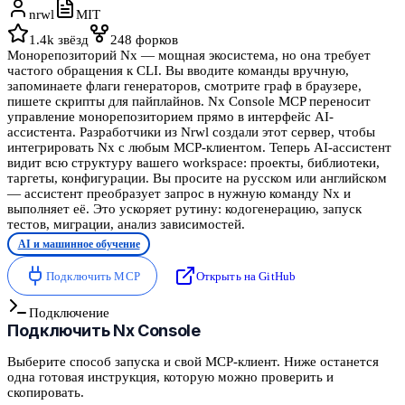
nrwl
MIT
1.4k
звёзд
248
форков
Монорепозиторий Nx — мощная экосистема, но она требует
частого обращения к CLI. Вы вводите команды вручную,
запоминаете флаги генераторов, смотрите граф в браузере,
пишете скрипты для пайплайнов. Nx Console MCP переносит
управление монорепозиторием прямо в интерфейс AI-
ассистента. Разработчики из Nrwl создали этот сервер, чтобы
интегрировать Nx с любым MCP-клиентом. Теперь AI-ассистент
видит всю структуру вашего workspace: проекты, библиотеки,
таргеты, конфигурации. Вы просите на русском или английском
— ассистент преобразует запрос в нужную команду Nx и
выполняет её. Это ускоряет рутину: кодогенерацию, запуск
тестов, миграции, анализ зависимостей.
AI и машинное обучение
Подключить MCP
Открыть на GitHub
Подключение
Подключить
Nx Console
Выберите способ запуска и свой MCP-клиент. Ниже останется
одна готовая инструкция, которую можно проверить и
скопировать.