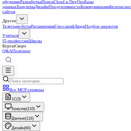
обучение
Разработка
Поиск
Cloud и DevOps
Базы
данных
Браузеры
Дизайн
Продуктивность
Коммуникации
Безопасно
сайтов
Другое
Телеграм-боты
Расширения
Глоссарий
Люди
Подбор аналогов
Учиться
IT-профессии
Школы
Курсы
Скоро
Q&A
Полезное
Все MCP-серверы
1C
(
3
)
Браузер
(
110
)
Данные
(
116
)
Дизайн
(
66
)