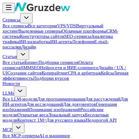
Сервисы
Все сервисы
Все категории
VPS/VDS
Виртуальный
хостинг
Выделенные серверы
Облачные платформы
CRM-
системы
Конструкторы сайтов
SEO-сервисы
Аналитика
трафика
ИИ-разработка
ИИ-агенты
Телефония
E-mail-
рассылки
Дизайн
Статьи
Все статьи
Бизнес
Подборки сервисов
Оплата
сервисов
SMM
SEO
Нейросети и ИИ
E-commerce
Дизайн / UX /
UI
Создание сайтов
Копирайтинг
CPA и арбитраж
Кейсы
Личная
эффективность
Подборки курсов
Новости
LLMs
Все LLM-модели
Для программирования
Для рассуждений
Для
ИИ-агентов
Для исследований
Для документов
Генерация
изображений
Понимание изображений
Российские
модели
Открытые веса
Локальный запуск
Бесплатные
модели
Контекст 1M+
Для русского языка
Недорогой API
MCP
Все MCP-серверы
AI и машинное