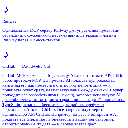
Railway
Официальный MCP-сервер Railway для управления проектами,
сервисами, окружениями, переменными, деплоями и логами
Railway через ИИ-ассистентов.
GitHub — Davidweb3 Ctrl
GitHub MCP Server — bridge между AI-ассистентом и API GitHub
через протокол MCP. Вы просите AI показать пул-реквесты,
найти задачу или проверить статистику репозитория — и
получаете ответ сразу, без переключения между окнами. Сервер
подходит для разработчиков и команд, которые используют AI
для code review, мониторинга задач и поиска кода. Он написан на
TypeScript, открыт и бесплатен. Для работы требуется
персональный токен GitHub. Все запросы идут через
официальное API GitHub. Например, на ревью вы просите AI
показать все открытые пул-реквесты в вашем репозитории,
отсортированные по дате — и сервер возвращает