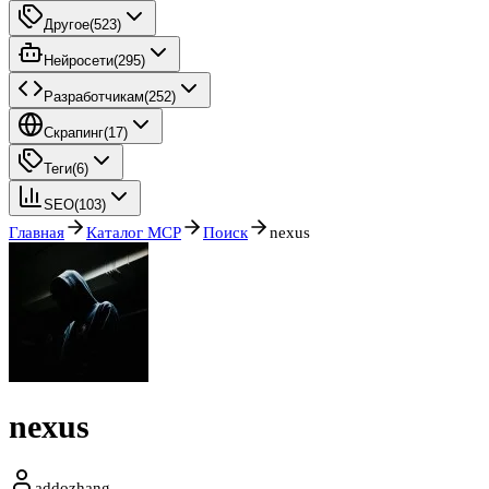
Другое
(
523
)
Нейросети
(
295
)
Разработчикам
(
252
)
Скрапинг
(
17
)
Теги
(
6
)
SEO
(
103
)
Главная
Каталог MCP
Поиск
nexus
nexus
addozhang