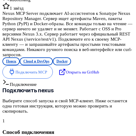
1
звёзд
Nexus MCP Server подключает AI-ассистентов к Sonatype Nexus
Repository Manager. Сервер ищет артефакты Maven, пакеты
Python (PyPI) и Docker-образы. Все команды только на чтение —
сервер ничего не удаляет и не меняет. Работает с OSS и Pro
версиями Nexus 3.x. Сервер работает через официальный REST
API Nexus (/service/rest/v1). Подключите его к своему MCP-
клиенту — и запрашивайте артефакты простыми текстовыми
командами. Никакого ручного поиска в веб-интерфейсе или curl-
запросов.
Поиск
Cloud и DevOps
Docker
Подключить MCP
Открыть на GitHub
Подключение
Подключить
nexus
Выберите способ запуска и свой MCP-клиент. Ниже останется
одна готовая инструкция, которую можно проверить и
скопировать.
1
Способ подключения