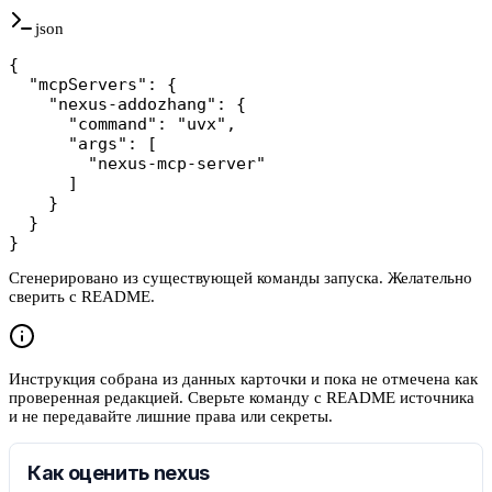
json
{

  "mcpServers": {

    "nexus-addozhang": {

      "command": "uvx",

      "args": [

        "nexus-mcp-server"

      ]

    }

  }

}
Сгенерировано из существующей команды запуска. Желательно
сверить с README.
Инструкция собрана из данных карточки и пока не отмечена как
проверенная редакцией. Сверьте команду с README источника
и не передавайте лишние права или секреты.
Как оценить nexus