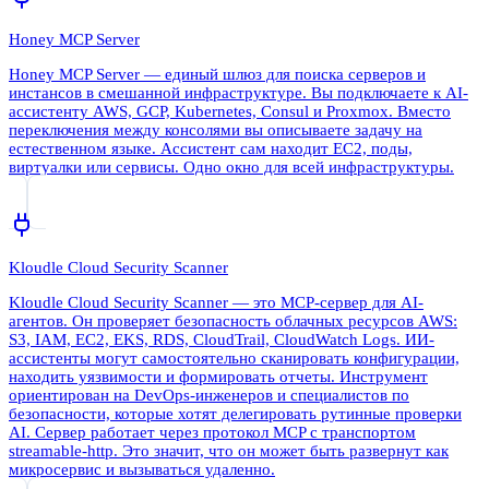
Honey MCP Server
Honey MCP Server — единый шлюз для поиска серверов и
инстансов в смешанной инфраструктуре. Вы подключаете к AI-
ассистенту AWS, GCP, Kubernetes, Consul и Proxmox. Вместо
переключения между консолями вы описываете задачу на
естественном языке. Ассистент сам находит EC2, поды,
виртуалки или сервисы. Одно окно для всей инфраструктуры.
Kloudle Cloud Security Scanner
Kloudle Cloud Security Scanner — это MCP-сервер для AI-
агентов. Он проверяет безопасность облачных ресурсов AWS:
S3, IAM, EC2, EKS, RDS, CloudTrail, CloudWatch Logs. ИИ-
ассистенты могут самостоятельно сканировать конфигурации,
находить уязвимости и формировать отчеты. Инструмент
ориентирован на DevOps-инженеров и специалистов по
безопасности, которые хотят делегировать рутинные проверки
AI. Сервер работает через протокол MCP с транспортом
streamable-http. Это значит, что он может быть развернут как
микросервис и вызываться удаленно.