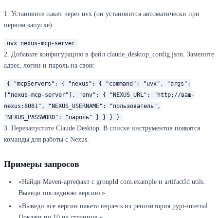
1. Установите пакет через uvx (он установится автоматически при
первом запуске):
uvx nexus-mcp-server
2. Добавьте конфигурацию в файл claude_desktop_config.json. Замените
адрес, логин и пароль на свои:
{ "mcpServers": { "nexus": { "command": "uvx", "args":
["nexus-mcp-server"], "env": { "NEXUS_URL": "http://ваш-
nexus:8081", "NEXUS_USERNAME": "пользователь",
"NEXUS_PASSWORD": "пароль" } } } }
3. Перезапустите Claude Desktop. В списке инструментов появятся
команды для работы с Nexus.
Примеры запросов
«Найди Maven-артефакт с groupId com.example и artifactId utils.
Выведи последнюю версию.»
«Выведи все версии пакета requests из репозитория pypi-internal.
Покажи по 10 на странице.»