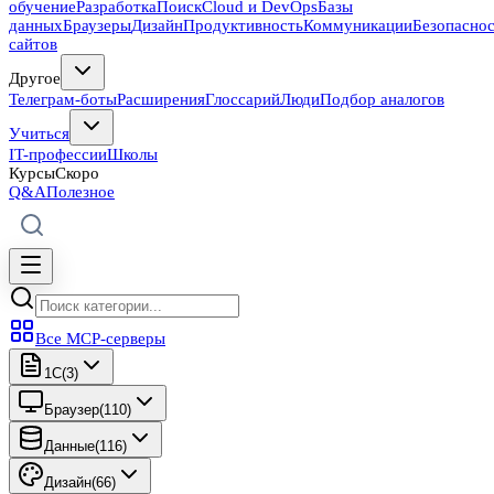
обучение
Разработка
Поиск
Cloud и DevOps
Базы
данных
Браузеры
Дизайн
Продуктивность
Коммуникации
Безопасно
сайтов
Другое
Телеграм-боты
Расширения
Глоссарий
Люди
Подбор аналогов
Учиться
IT-профессии
Школы
Курсы
Скоро
Q&A
Полезное
Все MCP-серверы
1C
(
3
)
Браузер
(
110
)
Данные
(
116
)
Дизайн
(
66
)