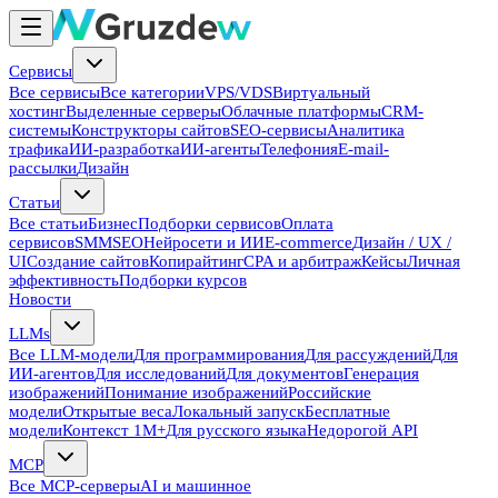
Сервисы
Все сервисы
Все категории
VPS/VDS
Виртуальный
хостинг
Выделенные серверы
Облачные платформы
CRM-
системы
Конструкторы сайтов
SEO-сервисы
Аналитика
трафика
ИИ-разработка
ИИ-агенты
Телефония
E-mail-
рассылки
Дизайн
Статьи
Все статьи
Бизнес
Подборки сервисов
Оплата
сервисов
SMM
SEO
Нейросети и ИИ
E-commerce
Дизайн / UX /
UI
Создание сайтов
Копирайтинг
CPA и арбитраж
Кейсы
Личная
эффективность
Подборки курсов
Новости
LLMs
Все LLM-модели
Для программирования
Для рассуждений
Для
ИИ-агентов
Для исследований
Для документов
Генерация
изображений
Понимание изображений
Российские
модели
Открытые веса
Локальный запуск
Бесплатные
модели
Контекст 1M+
Для русского языка
Недорогой API
MCP
Все MCP-серверы
AI и машинное