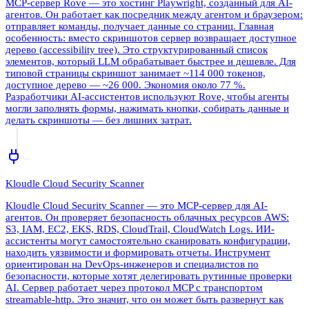
MCP-сервер Rove — это хостинг Playwright, созданный для AI-
агентов. Он работает как посредник между агентом и браузером:
отправляет команды, получает данные со страниц. Главная
особенность: вместо скриншотов сервер возвращает доступное
дерево (accessibility tree). Это структурированный список
элементов, который LLM обрабатывает быстрее и дешевле. Для
типовой страницы скриншот занимает ~114 000 токенов,
доступное дерево — ~26 000. Экономия около 77 %.
Разработчики AI-ассистентов используют Rove, чтобы агенты
могли заполнять формы, нажимать кнопки, собирать данные и
делать скриншоты — без лишних затрат.
Kloudle Cloud Security Scanner
Kloudle Cloud Security Scanner — это MCP-сервер для AI-
агентов. Он проверяет безопасность облачных ресурсов AWS:
S3, IAM, EC2, EKS, RDS, CloudTrail, CloudWatch Logs. ИИ-
ассистенты могут самостоятельно сканировать конфигурации,
находить уязвимости и формировать отчеты. Инструмент
ориентирован на DevOps-инженеров и специалистов по
безопасности, которые хотят делегировать рутинные проверки
AI. Сервер работает через протокол MCP с транспортом
streamable-http. Это значит, что он может быть развернут как