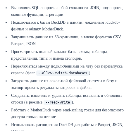
Выполнять SQL-запросы любой сложности: JOIN, подзапросы,
оконные функции, агрегации.
Подключаться к базам DuckDB в памяти, локальным .duckdb-
файлам и облаку MotherDuck.
Запрашивать данные из S3-хранилищ, а также форматов CSV,
Parquet, JSON.
Просматривать полный каталог базы: схемы, таблицы,
представления, типы и имена столбцов.
Переключаться между подключениями на лету без перезапуска
сервера (флаг
).
--allow-switch-databases
Загружать данные из локальной файловой системы в базу и
экспортировать результаты запросов в файлы.
Создавать, изменять и удалять таблицы, вставлять и обновлять
строки (в режиме
).
--read-write
Работать с MotherDuck через read-scaling токен для безопасного
доступа только на чтение.
Использовать расширения DuckDB для работы с Parquet, JSON,