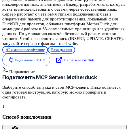
инженеров данных, аналитиков и бэкенд-разработчиков, которые
хотят взаимодействовать с базами через естественный язык.
Сервер работает с четырьмя типами подключений: база в
оперативной памяти для прототипирования, локальный файл
DuckDB для проектов, облачная платформа MotherDuck для
командной работы и S3-совместимые хранилища для удалённых
данных. По умолчанию включён безопасный режим «только
чтение». Чтобы разрешить запись (INSERT, UPDATE, CREATE),
запускайте сервер с флагом --read-write.
AI и машинное обучение
Базы данных
Подключить MCP
Открыть на GitHub
Подключение
Подключить
MCP Server Motherduck
Выберите способ запуска и свой MCP-клиент. Ниже останется
одна готовая инструкция, которую можно проверить и
скопировать.
1
Способ подключения