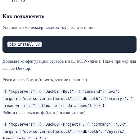
HTTPS.
Как подключить
Установите менеджер пакетов
, если его нет:
uv
pip install uv
Добавьте конфигурацию сервера в ваш MCP-клиент. Ниже пример для
Claude Desktop.
Режим разработки (память, чтение и запись):
{ "mcpServers": { "DuckDB (Dev)": { "command": "uvx",
"args": ["mcp-server-motherduck", "--db-path", ":memory:", "-
-read-write", "--allow-switch-databases"] } } }
Работа с локальным файлом (только чтение):
{ "mcpServers": { "DuckDB (Project)": { "command": "uvx",
"args": ["mcp-server-motherduck", "--db-path", "/путь/к/
файлу.duckdb"] } } }