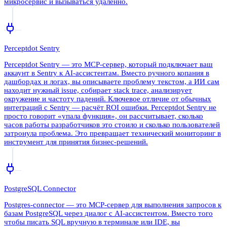
микросервис и вызываться удаленно.
Perceptdot Sentry
Perceptdot Sentry — это MCP-сервер, который подключает ваш
аккаунт в Sentry к AI-ассистентам. Вместо ручного копания в
дашбордах и логах, вы описываете проблему текстом, а ИИ сам
находит нужный issue, собирает stack trace, анализирует
окружение и частоту падений. Ключевое отличие от обычных
интеграций с Sentry — расчёт ROI ошибки. Perceptdot Sentry не
просто говорит «упала функция», он рассчитывает, сколько
часов работы разработчиков это стоило и сколько пользователей
затронула проблема. Это превращает технический мониторинг в
инструмент для принятия бизнес-решений.
PostgreSQL Connector
Postgres-connector — это MCP-сервер для выполнения запросов к
базам PostgreSQL через диалог с AI-ассистентом. Вместо того
чтобы писать SQL вручную в терминале или IDE, вы