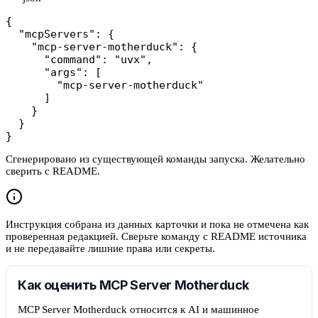
{

  "mcpServers": {

    "mcp-server-motherduck": {

      "command": "uvx",

      "args": [

        "mcp-server-motherduck"

      ]

    }

  }

}
Сгенерировано из существующей команды запуска. Желательно
сверить с README.
Инструкция собрана из данных карточки и пока не отмечена как
проверенная редакцией. Сверьте команду с README источника
и не передавайте лишние права или секреты.
Как оценить MCP Server Motherduck
MCP Server Motherduck относится к AI и машинное