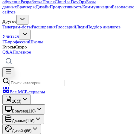
обучение
Разработка
Поиск
Cloud и DevOps
Базы
данных
Браузеры
Дизайн
Продуктивность
Коммуникации
Безопасно
сайтов
Другое
Телеграм-боты
Расширения
Глоссарий
Люди
Подбор аналогов
Учиться
IT-профессии
Школы
Курсы
Скоро
Q&A
Полезное
Все MCP-серверы
1C
(
3
)
Браузер
(
110
)
Данные
(
116
)
Дизайн
(
66
)