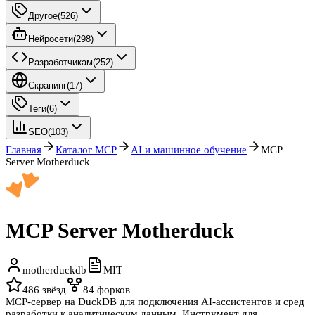
Другое
(
526
)
Нейросети
(
298
)
Разработчикам
(
252
)
Скрапинг
(
17
)
Теги
(
6
)
SEO
(
103
)
Главная
Каталог MCP
AI и машинное обучение
MCP
Server Motherduck
MCP Server Motherduck
motherduckdb
MIT
486
звёзд
84
форков
MCP-сервер на DuckDB для подключения AI-ассистентов и сред
разработки к аналитическим данным. Инструмент для