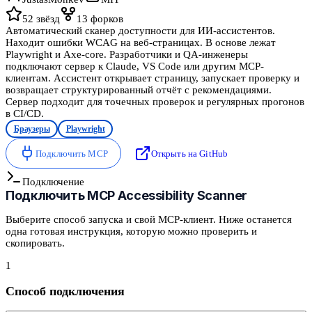
52
звёзд
13
форков
Автоматический сканер доступности для ИИ-ассистентов.
Находит ошибки WCAG на веб-страницах. В основе лежат
Playwright и Axe-core. Разработчики и QA-инженеры
подключают сервер к Claude, VS Code или другим MCP-
клиентам. Ассистент открывает страницу, запускает проверку и
возвращает структурированный отчёт с рекомендациями.
Сервер подходит для точечных проверок и регулярных прогонов
в CI/CD.
Браузеры
Playwright
Подключить MCP
Открыть на GitHub
Подключение
Подключить
MCP Accessibility Scanner
Выберите способ запуска и свой MCP-клиент. Ниже останется
одна готовая инструкция, которую можно проверить и
скопировать.
1
Способ подключения