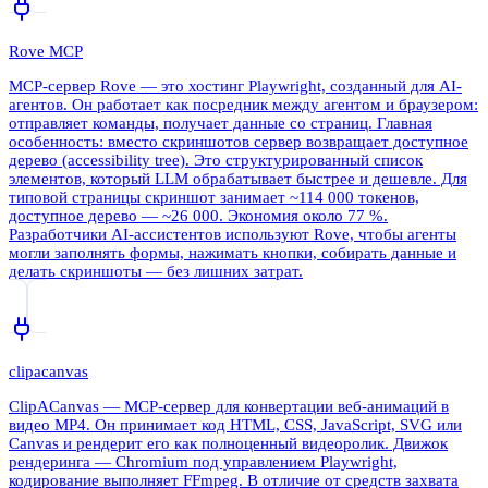
Rove MCP
MCP-сервер Rove — это хостинг Playwright, созданный для AI-
агентов. Он работает как посредник между агентом и браузером:
отправляет команды, получает данные со страниц. Главная
особенность: вместо скриншотов сервер возвращает доступное
дерево (accessibility tree). Это структурированный список
элементов, который LLM обрабатывает быстрее и дешевле. Для
типовой страницы скриншот занимает ~114 000 токенов,
доступное дерево — ~26 000. Экономия около 77 %.
Разработчики AI-ассистентов используют Rove, чтобы агенты
могли заполнять формы, нажимать кнопки, собирать данные и
делать скриншоты — без лишних затрат.
clipacanvas
ClipACanvas — MCP-сервер для конвертации веб-анимаций в
видео MP4. Он принимает код HTML, CSS, JavaScript, SVG или
Canvas и рендерит его как полноценный видеоролик. Движок
рендеринга — Chromium под управлением Playwright,
кодирование выполняет FFmpeg. В отличие от средств захвата