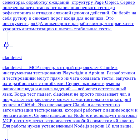
селекторы, обработку ожиданий, структуру Page Object. Сервер
полезен на всех этапах: от написания первого теста до
рефакторинга и отладки сложной цепочки действий. Он берёт на
себя рутину и снижает порог входа для новичков. Это
инструмент для QA-инженеров и разработчиков, которые хотят
ускорить автоматизацию и писать стабильные тесты.
claudetest
claudetest — MCP-сервер, который подключает Claude к
инструментам тестирования Playwright и Appium. Разработчики
и тестировщики могут прямо из чата создавать тесты, запускать
их и разбираться с ошибками. Сервер экономит время на
написание кода и анализ падений — всё через естественный
язык. Когда тест падает, claudetest не просто показывает лог, а
предлагает исправление и может самостоятельно открыть pull
request в GitHub. Это превращает Claude в ассистента по
автоматизации тестирования, который работает с вашим кодом и
репозиторием. Сервер написан на Node.js и использует протокол
MCP, поэтому легко встраивается в любой совместимый клиент.
Для работы нужен установленный Node.js версии 18 или выше.