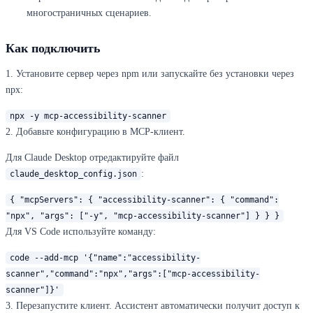
многостраничных сценариев.
Как подключить
1. Установите сервер через npm или запускайте без установки через
npx:
npx -y mcp-accessibility-scanner
2. Добавьте конфигурацию в MCP-клиент.
Для Claude Desktop отредактируйте файл
:
claude_desktop_config.json
{ "mcpServers": { "accessibility-scanner": { "command":
"npx", "args": ["-y", "mcp-accessibility-scanner"] } } }
Для VS Code используйте команду:
code --add-mcp '{"name":"accessibility-
scanner","command":"npx","args":["mcp-accessibility-
scanner"]}'
3. Перезапустите клиент. Ассистент автоматически получит доступ к