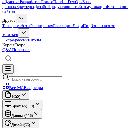
обучение
Разработка
Поиск
Cloud и DevOps
Базы
данных
Браузеры
Дизайн
Продуктивность
Коммуникации
Безопасно
сайтов
Другое
Телеграм-боты
Расширения
Глоссарий
Люди
Подбор аналогов
Учиться
IT-профессии
Школы
Курсы
Скоро
Q&A
Полезное
Все MCP-серверы
1C
(
3
)
Браузер
(
110
)
Данные
(
116
)
Дизайн
(
66
)