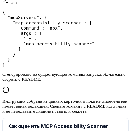
json
{

  "mcpServers": {

    "mcp-accessibility-scanner": {

      "command": "npx",

      "args": [

        "-y",

        "mcp-accessibility-scanner"

      ]

    }

  }

}
Сгенерировано из существующей команды запуска. Желательно
сверить с README.
Инструкция собрана из данных карточки и пока не отмечена как
проверенная редакцией. Сверьте команду с README источника
и не передавайте лишние права или секреты.
Как оценить MCP Accessibility Scanner