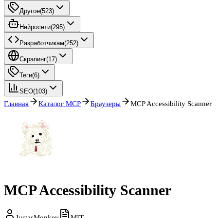
Другое
(
523
)
Нейросети
(
295
)
Разработчикам
(
252
)
Скрапинг
(
17
)
Теги
(
6
)
SEO
(
103
)
Главная
Каталог MCP
Браузеры
MCP Accessibility Scanner
MCP Accessibility Scanner
JustasMonkev
MIT