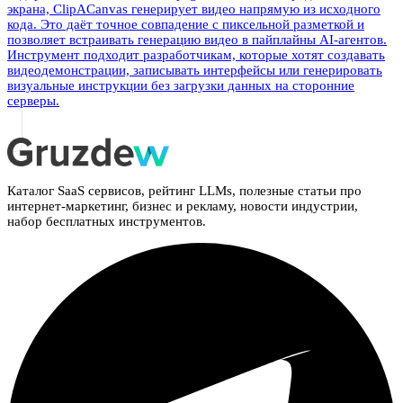
экрана, ClipACanvas генерирует видео напрямую из исходного
кода. Это даёт точное совпадение с пиксельной разметкой и
позволяет встраивать генерацию видео в пайплайны AI-агентов.
Инструмент подходит разработчикам, которые хотят создавать
видеодемонстрации, записывать интерфейсы или генерировать
визуальные инструкции без загрузки данных на сторонние
серверы.
Каталог SaaS сервисов, рейтинг LLMs, полезные статьи про
интернет-маркетинг, бизнес и рекламу, новости индустрии,
набор бесплатных инструментов.