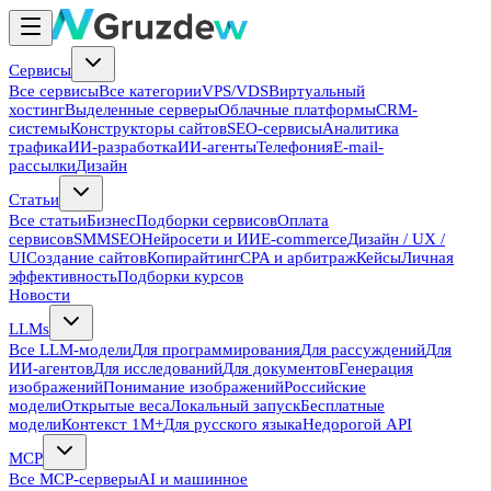
Сервисы
Все сервисы
Все категории
VPS/VDS
Виртуальный
хостинг
Выделенные серверы
Облачные платформы
CRM-
системы
Конструкторы сайтов
SEO-сервисы
Аналитика
трафика
ИИ-разработка
ИИ-агенты
Телефония
E-mail-
рассылки
Дизайн
Статьи
Все статьи
Бизнес
Подборки сервисов
Оплата
сервисов
SMM
SEO
Нейросети и ИИ
E-commerce
Дизайн / UX /
UI
Создание сайтов
Копирайтинг
CPA и арбитраж
Кейсы
Личная
эффективность
Подборки курсов
Новости
LLMs
Все LLM-модели
Для программирования
Для рассуждений
Для
ИИ-агентов
Для исследований
Для документов
Генерация
изображений
Понимание изображений
Российские
модели
Открытые веса
Локальный запуск
Бесплатные
модели
Контекст 1M+
Для русского языка
Недорогой API
MCP
Все MCP-серверы
AI и машинное