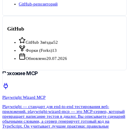
GitHub-репозиторий
GitHub
GitHub Звёзды
52
Форки (Forks)
13
Обновлено
20.07.2026
Похожие MCP
Playwright Wizard MCP
Playwright — стандарт для end-to-end тестирования веб-
приложений. playwright-wizard-mcp — это MCP-сервер, который
превращает написание тестов в диалог. Вы описываете сценарий
обычными словами, а сервер генерирует готовый код на
TypeScript. Он учитывает лучшие практики: правильные