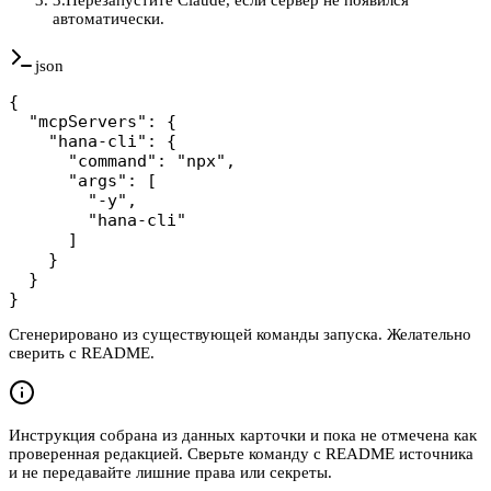
автоматически.
json
{

  "mcpServers": {

    "hana-cli": {

      "command": "npx",

      "args": [

        "-y",

        "hana-cli"

      ]

    }

  }

}
Сгенерировано из существующей команды запуска. Желательно
сверить с README.
Инструкция собрана из данных карточки и пока не отмечена как
проверенная редакцией. Сверьте команду с README источника
и не передавайте лишние права или секреты.