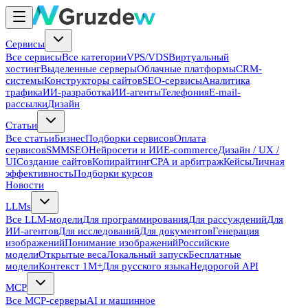
Сервисы
Все сервисы
Все категории
VPS/VDS
Виртуальный
хостинг
Выделенные серверы
Облачные платформы
CRM-
системы
Конструкторы сайтов
SEO-сервисы
Аналитика
трафика
ИИ-разработка
ИИ-агенты
Телефония
E-mail-
рассылки
Дизайн
Статьи
Все статьи
Бизнес
Подборки сервисов
Оплата
сервисов
SMM
SEO
Нейросети и ИИ
E-commerce
Дизайн / UX /
UI
Создание сайтов
Копирайтинг
CPA и арбитраж
Кейсы
Личная
эффективность
Подборки курсов
Новости
LLMs
Все LLM-модели
Для программирования
Для рассуждений
Для
ИИ-агентов
Для исследований
Для документов
Генерация
изображений
Понимание изображений
Российские
модели
Открытые веса
Локальный запуск
Бесплатные
модели
Контекст 1M+
Для русского языка
Недорогой API
MCP
Все MCP-серверы
AI и машинное