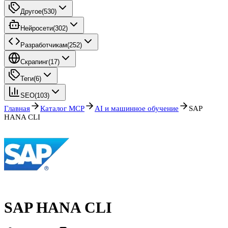
Другое
(
530
)
Нейросети
(
302
)
Разработчикам
(
252
)
Скрапинг
(
17
)
Теги
(
6
)
SEO
(
103
)
Главная
Каталог MCP
AI и машинное обучение
SAP
HANA CLI
SAP HANA CLI