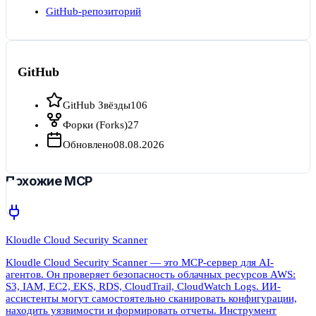
GitHub-репозиторий
GitHub
GitHub Звёзды
106
Форки (Forks)
27
Обновлено
08.08.2026
Похожие MCP
Kloudle Cloud Security Scanner
Kloudle Cloud Security Scanner — это MCP-сервер для AI-
агентов. Он проверяет безопасность облачных ресурсов AWS:
S3, IAM, EC2, EKS, RDS, CloudTrail, CloudWatch Logs. ИИ-
ассистенты могут самостоятельно сканировать конфигурации,
находить уязвимости и формировать отчеты. Инструмент