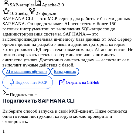
SAP-samples
Apache-2.0
106
звёзд
27
форков
SAP HANA CLI — это MCP-сервер для работы с базами данных
SAP HANA. Он предоставляет AI-ассистентам более 150
готовых инструментов: от выполнения SQL-запросов до
администрирования системы. SAP HANA — это
высокопроизводительная in-memory база данных от SAP. Сервер
ориентирован на разработчиков и администраторов, которые
хотят управлять БД через текстовые команды AI-ассистентов. Не
нужно открывать несколько терминалов или запоминать
синтаксис утилит. Достаточно описать задачу — ассистент сам
выполнит нужные действия с базой.
AI и машинное обучение
Базы данных
Подключить MCP
Открыть на GitHub
Подключение
Подключить
SAP HANA CLI
Выберите способ запуска и свой MCP-клиент. Ниже останется
одна готовая инструкция, которую можно проверить и
скопировать.
1