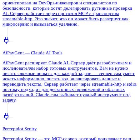
ориентирован на DevOps-инженеров и специалистов по
безопасности, которые хотят делегировать рутинные проверки
AI. Сервер работает через протокол MCP с транспортом
streamable-http. Это значит, что он может быть развернут как
микросервис и вызываться удаленно.
AiPayGent — Claude AI Tools
AiPayGent расширяет Claude AI. Сервер даёт разработчикам и
исследователям набор готовых инструментов. Вам не нужно
писать сложные промты для каждой задачи — сервер сам умеет
искать информацию, писать код, анализировать данные и
переводить тексты. Сервер работает через streamable-http и stdio,
поэтому подходит для десктопных приложений и облачных
развёртываний. Claude сам выбирает нужный инструмент под
задачу.
Perceptdot Sentry
Perceptdot Sentry — это MCP-сервер, который подключает ваш