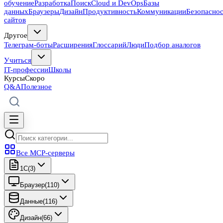
обучение
Разработка
Поиск
Cloud и DevOps
Базы
данных
Браузеры
Дизайн
Продуктивность
Коммуникации
Безопасно
сайтов
Другое
Телеграм-боты
Расширения
Глоссарий
Люди
Подбор аналогов
Учиться
IT-профессии
Школы
Курсы
Скоро
Q&A
Полезное
Все MCP-серверы
1C
(
3
)
Браузер
(
110
)
Данные
(
116
)
Дизайн
(
66
)