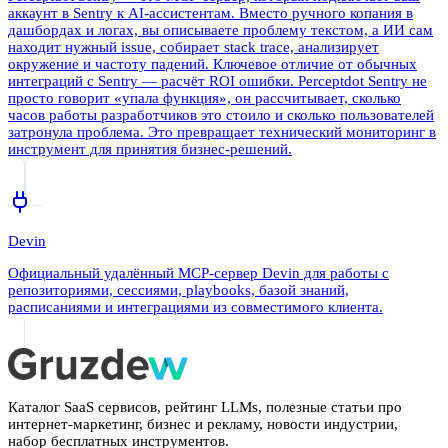
аккаунт в Sentry к AI-ассистентам. Вместо ручного копания в
дашбордах и логах, вы описываете проблему текстом, а ИИ сам
находит нужный issue, собирает stack trace, анализирует
окружение и частоту падений. Ключевое отличие от обычных
интеграций с Sentry — расчёт ROI ошибки. Perceptdot Sentry не
просто говорит «упала функция», он рассчитывает, сколько
часов работы разработчиков это стоило и сколько пользователей
затронула проблема. Это превращает технический мониторинг в
инструмент для принятия бизнес-решений.
Devin
Официальный удалённый MCP-сервер Devin для работы с
репозиториями, сессиями, playbooks, базой знаний,
расписаниями и интеграциями из совместимого клиента.
Каталог SaaS сервисов, рейтинг LLMs, полезные статьи про
интернет-маркетинг, бизнес и рекламу, новости индустрии,
набор бесплатных инструментов.