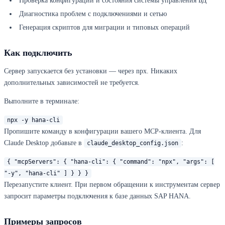
Проверка конфигурации и состояния системы управления БД
Диагностика проблем с подключениями и сетью
Генерация скриптов для миграции и типовых операций
Как подключить
Сервер запускается без установки — через npx. Никаких
дополнительных зависимостей не требуется.
Выполните в терминале:
npx -y hana-cli
Пропишите команду в конфигурации вашего MCP-клиента. Для
Claude Desktop добавьте в
:
claude_desktop_config.json
{ "mcpServers": { "hana-cli": { "command": "npx", "args": [
"-y", "hana-cli" ] } } }
Перезапустите клиент. При первом обращении к инструментам сервер
запросит параметры подключения к базе данных SAP HANA.
Примеры запросов