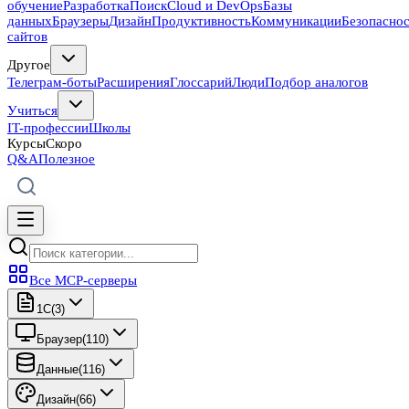
обучение
Разработка
Поиск
Cloud и DevOps
Базы
данных
Браузеры
Дизайн
Продуктивность
Коммуникации
Безопасно
сайтов
Другое
Телеграм-боты
Расширения
Глоссарий
Люди
Подбор аналогов
Учиться
IT-профессии
Школы
Курсы
Скоро
Q&A
Полезное
Все MCP-серверы
1C
(
3
)
Браузер
(
110
)
Данные
(
116
)
Дизайн
(
66
)