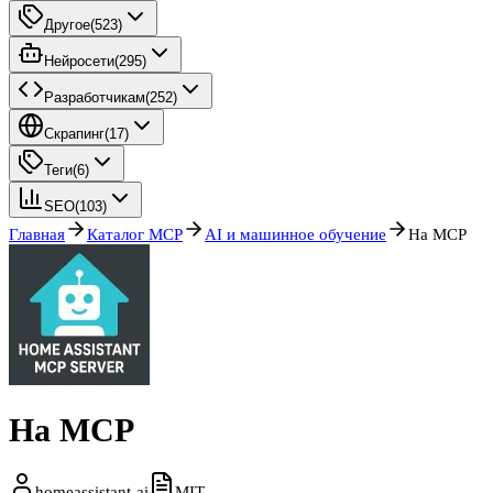
Другое
(
523
)
Нейросети
(
295
)
Разработчикам
(
252
)
Скрапинг
(
17
)
Теги
(
6
)
SEO
(
103
)
Главная
Каталог MCP
AI и машинное обучение
Ha MCP
Ha MCP
homeassistant-ai
MIT