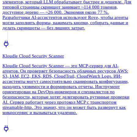
элементов, который LLM обрабатывает быстрее и дешевле. Для
типовой страницы скриншот занимает ~114 000 токенов,
доступное дерево — ~26 000. Экономия около 77 %.
Разработчики AI-ассистентов используют Rove, чтобы агенты
могли заполнять формы, нажимать кнопки, собирать данные и
делать скриншоты — без лишних затрат.
Kloudle Cloud Security Scanner
Kloudle Cloud Security Scanner — это MCP-сервер для AI-
агентов. Он проверяет безопасность облачных ресурсов AWS:
S3, IAM, EC2, EKS, RDS, CloudTrail, CloudWatch Logs. ИИ-
ассистенты могут самостоятельно сканировать конфигурации,
находить уязвимости и формировать отчеты. Инструмент
ориентирован на DevOps-инженеров и специалистов по
безопасности, которые хотят делегировать рутинные проверки
AI. Сервер работает через протокол MCP с транспортом
streamable-http. Это значит, что он может быть развернут как
микросервис и вызываться удаленно.