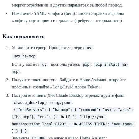
энергопотреблении и других параметрах за любой период.
Изменение YAML-конфига (бета): вносите правки в файлы
конфигурации прямо из диалога (требуется осторожность).
Как подключить
Установите сервер. Проще всего через
:
uv
uvx ha-mcp
Если у вас нет
, воспользуйтесь
:
uv
pip
pip install ha-
.
mcp
Получите токен доступа. Зайдите в Home Assistant, откройте
профиль и создайте «Long-Lived Access Token».
Настройте клиент. Для Claude Desktop отредактируйте файл
:
claude_desktop_config.json
{ "mcpServers": { "ha-mcp": { "command": "uvx", "args":
["ha-mcp"], "env": { "HA_URL": "http://your-
homeassistant.local:8123", "HA_ACCESS_TOKEN": "ваш_токен"
} } } }
Замените
на адрес вашего Home Assistant,
HA_URL