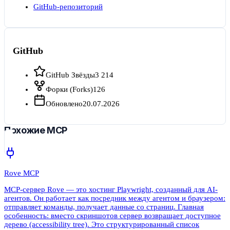
GitHub-репозиторий
GitHub
GitHub Звёзды
3 214
Форки (Forks)
126
Обновлено
20.07.2026
Похожие MCP
Rove MCP
MCP-сервер Rove — это хостинг Playwright, созданный для AI-
агентов. Он работает как посредник между агентом и браузером:
отправляет команды, получает данные со страниц. Главная
особенность: вместо скриншотов сервер возвращает доступное
дерево (accessibility tree). Это структурированный список