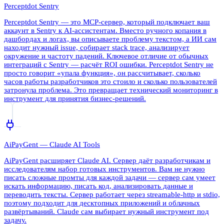
Perceptdot Sentry
Perceptdot Sentry — это MCP-сервер, который подключает ваш
аккаунт в Sentry к AI-ассистентам. Вместо ручного копания в
дашбордах и логах, вы описываете проблему текстом, а ИИ сам
находит нужный issue, собирает stack trace, анализирует
окружение и частоту падений. Ключевое отличие от обычных
интеграций с Sentry — расчёт ROI ошибки. Perceptdot Sentry не
просто говорит «упала функция», он рассчитывает, сколько
часов работы разработчиков это стоило и сколько пользователей
затронула проблема. Это превращает технический мониторинг в
инструмент для принятия бизнес-решений.
AiPayGent — Claude AI Tools
AiPayGent расширяет Claude AI. Сервер даёт разработчикам и
исследователям набор готовых инструментов. Вам не нужно
писать сложные промты для каждой задачи — сервер сам умеет
искать информацию, писать код, анализировать данные и
переводить тексты. Сервер работает через streamable-http и stdio,
поэтому подходит для десктопных приложений и облачных
развёртываний. Claude сам выбирает нужный инструмент под
задачу.