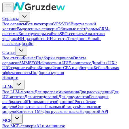
Сервисы
Все сервисы
Все категории
VPS/VDS
Виртуальный
хостинг
Выделенные серверы
Облачные платформы
CRM-
системы
Конструкторы сайтов
SEO-сервисы
Аналитика
трафика
ИИ-разработка
ИИ-агенты
Телефония
E-mail-
рассылки
Дизайн
Статьи
Все статьи
Бизнес
Подборки сервисов
Оплата
сервисов
SMM
SEO
Нейросети и ИИ
E-commerce
Дизайн / UX /
UI
Создание сайтов
Копирайтинг
CPA и арбитраж
Кейсы
Личная
эффективность
Подборки курсов
Новости
LLMs
Все LLM-модели
Для программирования
Для рассуждений
Для
ИИ-агентов
Для исследований
Для документов
Генерация
изображений
Понимание изображений
Российские
модели
Открытые веса
Локальный запуск
Бесплатные
модели
Контекст 1M+
Для русского языка
Недорогой API
MCP
Все MCP-серверы
AI и машинное