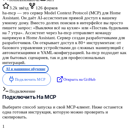
3.2k
звёзд
126
форков
ha-mcp — это сервер Model Context Protocol (MCP) для Home
Assistant. Он даёт AI-ассистентам прямой доступ к вашему
умному дому. Вместо долгих поисков в интерфейсе вы просто
пишете запрос: «Выключи всё на кухне» или «Поставь будильник
на 7 утра». Ассистент через ha-mcp отправляет команду
напрямую в Home Assistant. Сервер создан разработчиками для
разработчиков. Он открывает доступ к 80+ инструментам: от
базового управления устройствами до сложных манипуляций с
автоматизациями и YAML-конфигурацией. ha-mcp подходит как
для бытовых сценариев, так и для профессиональных
интеграций.
AI и машинное обучение
Подключить MCP
Открыть на GitHub
Подключение
Подключить
Ha MCP
Выберите способ запуска и свой MCP-клиент. Ниже останется
одна готовая инструкция, которую можно проверить и
скопировать.
1