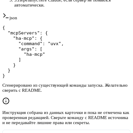
автоматически.
json
{

  "mcpServers": {

    "ha-mcp": {

      "command": "uvx",

      "args": [

        "ha-mcp"

      ]

    }

  }

}
Сгенерировано из существующей команды запуска. Желательно
сверить с README.
Инструкция собрана из данных карточки и пока не отмечена как
проверенная редакцией. Сверьте команду с README источника
и не передавайте лишние права или секреты.