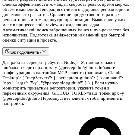
Оценка эффективности команды: скорость ревью, время мержа,
объём изменений. Генерация отчётов о здоровье репозитория и
динамике его развития. Сравнение продуктивности разных
репозиториев и команд внутри организации. Выявление узких
мест в процессе code review и ожидающих задач.
Автоматический поиск заброшенных issues и пул-реквестов без
исполнителя. Подготовка дайджестов изменений для быстрой
оценки ситуации в проекте.
Как подключить?
Для работы сервера требуется Node.js. Установите пакет
глобально через npx: npx -y @perceptdot/github Добавьте
конфигурацию в настройки MCP-клиента (например, Claude
Desktop): { "mcpServers": { "perceptdot-github": { "command":
"npx", "args": ["-y", "@perceptdot/github"] } } } Если нужно
мониторить приватные репозитории, укажите токен в
переменных окружения: GITHUB_TOKEN=ваш_токен npx -y
@perceptdot/github Перезапустите клиент, чтобы применить
настройки.