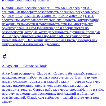
Kloudle Cloud Security Scanner
Kloudle Cloud Security Scanner — это MCP-сервер для AI-
агентов. Он проверяет безопасность облачных ресурсов AWS:
S3, IAM, EC2, EKS, RDS, CloudTrail, CloudWatch Logs. ИИ-
ассистенты могут самостоятельно сканировать конфигурации,
находить уязвимости и формировать отчеты. Инструмент
ориентирован на DevOps-инженеров и специалистов по
безопасности, которые хотят делегировать рутинные проверки
AI. Сервер работает через протокол MCP с транспортом
streamable-http. Это значит, что он может быть развернут как
микросервис и вызываться удаленно.
AiPayGent — Claude AI Tools
AiPayGent расширяет Claude AI. Сервер даёт разработчикам и
исследователям набор готовых инструментов. Вам не нужно
писать сложные промты для каждой задачи — сервер сам умеет
искать информацию, писать код, анализировать данные и
переводить тексты. Сервер работает через streamable-http и stdio,
поэтому подходит для десктопных приложений и облачных
развёртываний. Claude сам выбирает нужный инструмент под
задачу.