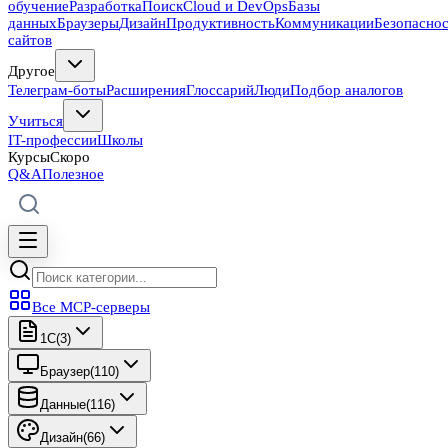
обучение
Разработка
Поиск
Cloud и DevOps
Базы
данных
Браузеры
Дизайн
Продуктивность
Коммуникации
Безопасно
сайтов
Другое
Телеграм-боты
Расширения
Глоссарий
Люди
Подбор аналогов
Учиться
IT-профессии
Школы
Курсы
Скоро
Q&A
Полезное
Все MCP-серверы
1C
(
3
)
Браузер
(
110
)
Данные
(
116
)
Дизайн
(
66
)