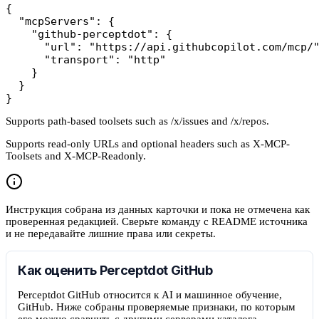
{

  "mcpServers": {

    "github-perceptdot": {

      "url": "https://api.githubcopilot.com/mcp/"
      "transport": "http"

    }

  }

}
Supports path-based toolsets such as /x/issues and /x/repos.
Supports read-only URLs and optional headers such as X-MCP-
Toolsets and X-MCP-Readonly.
Инструкция собрана из данных карточки и пока не отмечена как
проверенная редакцией. Сверьте команду с README источника
и не передавайте лишние права или секреты.
Как оценить Perceptdot GitHub
Perceptdot GitHub относится к AI и машинное обучение,
GitHub. Ниже собраны проверяемые признаки, по которым
его можно сравнить с другими серверами каталога.