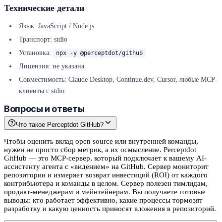
Технические детали
Язык: JavaScript / Node.js
Транспорт: stdio
Установка:
npx -y @perceptdot/github
Лицензия: не указана
Совместимость: Claude Desktop, Continue.dev, Cursor, любые MCP-
клиенты с stdio
Вопросы и ответы
Что такое Perceptdot GitHub?
Чтобы оценить вклад open source или внутренней команды,
нужен не просто сбор метрик, а их осмысление. Perceptdot
GitHub — это MCP-сервер, который подключает к вашему AI-
ассистенту агента с «видением» на GitHub. Сервер мониторит
репозитории и измеряет возврат инвестиций (ROI) от каждого
контрибьютера и команды в целом. Сервер полезен тимлидам,
продакт-менеджерам и мейнтейнерам. Вы получаете готовые
выводы: кто работает эффективно, какие процессы тормозят
разработку и какую ценность приносят вложения в репозиторий.