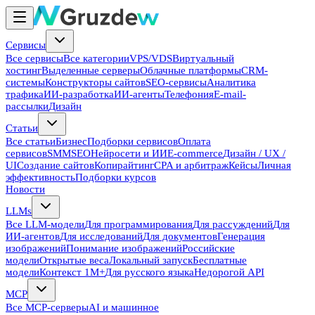
Сервисы
Все сервисы
Все категории
VPS/VDS
Виртуальный
хостинг
Выделенные серверы
Облачные платформы
CRM-
системы
Конструкторы сайтов
SEO-сервисы
Аналитика
трафика
ИИ-разработка
ИИ-агенты
Телефония
E-mail-
рассылки
Дизайн
Статьи
Все статьи
Бизнес
Подборки сервисов
Оплата
сервисов
SMM
SEO
Нейросети и ИИ
E-commerce
Дизайн / UX /
UI
Создание сайтов
Копирайтинг
CPA и арбитраж
Кейсы
Личная
эффективность
Подборки курсов
Новости
LLMs
Все LLM-модели
Для программирования
Для рассуждений
Для
ИИ-агентов
Для исследований
Для документов
Генерация
изображений
Понимание изображений
Российские
модели
Открытые веса
Локальный запуск
Бесплатные
модели
Контекст 1M+
Для русского языка
Недорогой API
MCP
Все MCP-серверы
AI и машинное