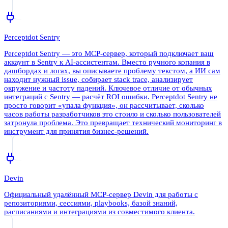
Perceptdot Sentry
Perceptdot Sentry — это MCP-сервер, который подключает ваш
аккаунт в Sentry к AI-ассистентам. Вместо ручного копания в
дашбордах и логах, вы описываете проблему текстом, а ИИ сам
находит нужный issue, собирает stack trace, анализирует
окружение и частоту падений. Ключевое отличие от обычных
интеграций с Sentry — расчёт ROI ошибки. Perceptdot Sentry не
просто говорит «упала функция», он рассчитывает, сколько
часов работы разработчиков это стоило и сколько пользователей
затронула проблема. Это превращает технический мониторинг в
инструмент для принятия бизнес-решений.
Devin
Официальный удалённый MCP-сервер Devin для работы с
репозиториями, сессиями, playbooks, базой знаний,
расписаниями и интеграциями из совместимого клиента.