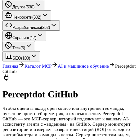
Другое
(
530
)
Нейросети
(
302
)
Разработчикам
(
252
)
Скрапинг
(
17
)
Теги
(
6
)
SEO
(
103
)
Главная
Каталог MCP
AI и машинное обучение
Perceptdot
GitHub
Perceptdot GitHub
Чтобы оценить вклад open source или внутренней команды,
нужен не просто сбор метрик, а их осмысление. Perceptdot
GitHub — это MCP-сервер, который подключает к вашему AI-
ассистенту агента с «видением» на GitHub. Сервер мониторит
репозитории и измеряет возврат инвестиций (ROI) от каждого
контрибьютера и команды в целом. Сервер полезен тимлидам,