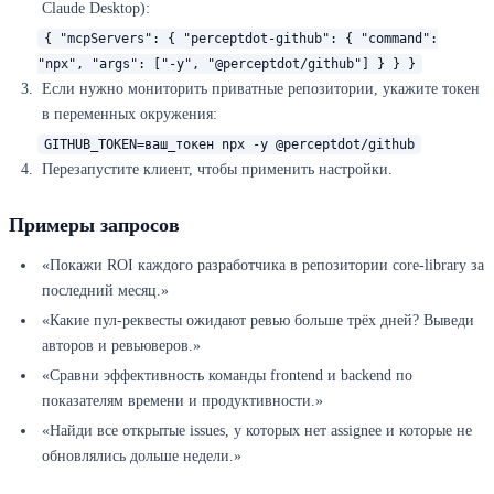
Claude Desktop):
{ "mcpServers": { "perceptdot-github": { "command":
"npx", "args": ["-y", "@perceptdot/github"] } } }
Если нужно мониторить приватные репозитории, укажите токен
в переменных окружения:
GITHUB_TOKEN=ваш_токен npx -y @perceptdot/github
Перезапустите клиент, чтобы применить настройки.
Примеры запросов
«Покажи ROI каждого разработчика в репозитории core-library за
последний месяц.»
«Какие пул-реквесты ожидают ревью больше трёх дней? Выведи
авторов и ревьюверов.»
«Сравни эффективность команды frontend и backend по
показателям времени и продуктивности.»
«Найди все открытые issues, у которых нет assignee и которые не
обновлялись дольше недели.»