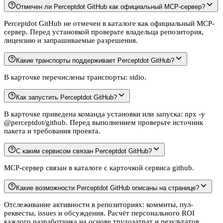
Отмечен ли Perceptdot GitHub как официальный MCP-сервер?
Perceptdot GitHub не отмечен в каталоге как официальный MCP-
сервер. Перед установкой проверьте владельца репозитория,
лицензию и запрашиваемые разрешения.
Какие транспорты поддерживает Perceptdot GitHub?
В карточке перечислены транспорты: stdio.
Как запустить Perceptdot GitHub?
В карточке приведена команда установки или запуска: npx -y
@perceptdot/github. Перед выполнением проверьте источник
пакета и требования проекта.
С каким сервисом связан Perceptdot GitHub?
MCP-сервер связан в каталоге с карточкой сервиса github.
Какие возможности Perceptdot GitHub описаны на странице?
Отслеживание активности в репозиториях: коммиты, пул-
реквесты, issues и обсуждения. Расчёт персонального ROI
каждого разработчика на основе трудозатрат и результатов.