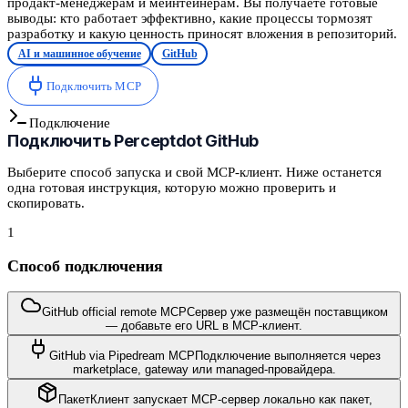
продакт-менеджерам и мейнтейнерам. Вы получаете готовые
выводы: кто работает эффективно, какие процессы тормозят
разработку и какую ценность приносят вложения в репозиторий.
AI и машинное обучение
GitHub
Подключить MCP
Подключение
Подключить
Perceptdot GitHub
Выберите способ запуска и свой MCP-клиент. Ниже останется
одна готовая инструкция, которую можно проверить и
скопировать.
1
Способ подключения
GitHub official remote MCP
Сервер уже размещён поставщиком
— добавьте его URL в MCP-клиент.
GitHub via Pipedream MCP
Подключение выполняется через
marketplace, gateway или managed-провайдера.
Пакет
Клиент запускает MCP-сервер локально как пакет,