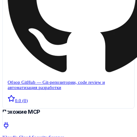
Обзор GitHub — Git-репозитории, code review и
автоматизация разработки
0.0
(
0
)
Похожие MCP