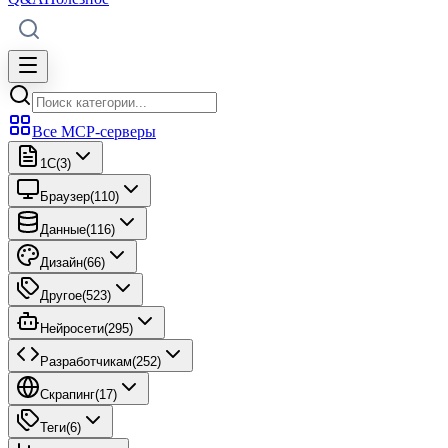
Все MCP-серверы
1C
(
3
)
Браузер
(
110
)
Данные
(
116
)
Дизайн
(
66
)
Другое
(
523
)
Нейросети
(
295
)
Разработчикам
(
252
)
Скрапинг
(
17
)
Теги
(
6
)