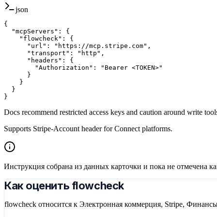
json
{

  "mcpServers": {

    "flowcheck": {

      "url": "https://mcp.stripe.com",

      "transport": "http",

      "headers": {

        "Authorization": "Bearer <TOKEN>"

      }

    }

  }

}
Docs recommend restricted access keys and caution around write tool
Supports Stripe-Account header for Connect platforms.
Инструкция собрана из данных карточки и пока не отмечена к
Как оценить flowcheck
flowcheck относится к Электронная коммерция, Stripe, Финанс