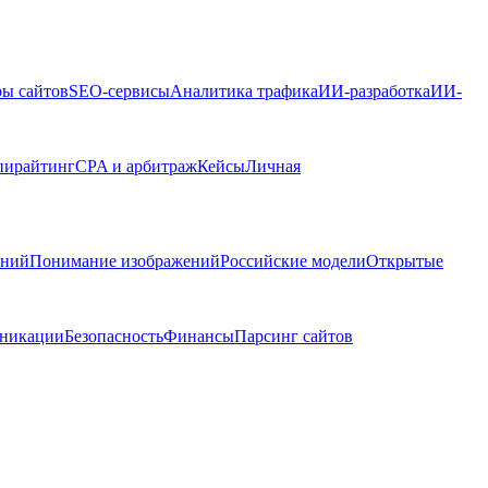
ры сайтов
SEO-сервисы
Аналитика трафика
ИИ-разработка
ИИ-
пирайтинг
CPA и арбитраж
Кейсы
Личная
ений
Понимание изображений
Российские модели
Открытые
никации
Безопасность
Финансы
Парсинг сайтов