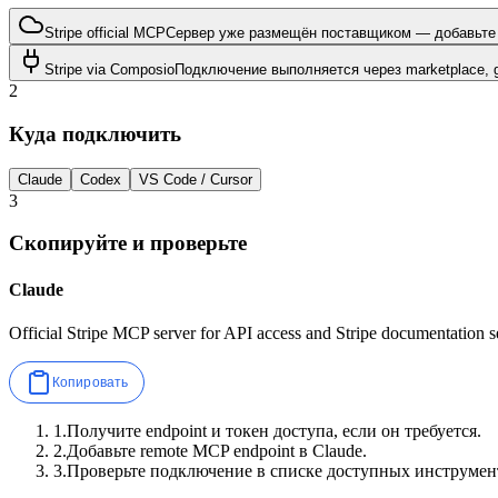
Stripe official MCP
Сервер уже размещён поставщиком — добавьте 
Stripe via Composio
Подключение выполняется через marketplace, 
2
Куда подключить
Claude
Codex
VS Code / Cursor
3
Скопируйте и проверьте
Claude
Official Stripe MCP server for API access and Stripe documentation s
Копировать
1
.
Получите endpoint и токен доступа, если он требуется.
2
.
Добавьте remote MCP endpoint в Claude.
3
.
Проверьте подключение в списке доступных инструмен