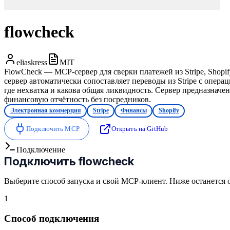
flowcheck
eliaskress
MIT
FlowCheck — MCP-сервер для сверки платежей из Stripe, Shopif
сервер автоматически сопоставляет переводы из Stripe с опера
где нехватка и какова общая ликвидность. Сервер предназначен
финансовую отчётность без посредников.
Электронная коммерция
Stripe
Финансы
Shopify
Подключить MCP
Открыть на GitHub
Подключение
Подключить
flowcheck
Выберите способ запуска и свой MCP-клиент. Ниже останется 
1
Способ подключения