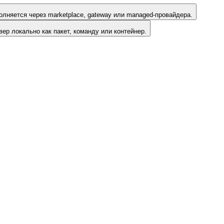
лняется через marketplace, gateway или managed-провайдера.
ер локально как пакет, команду или контейнер.