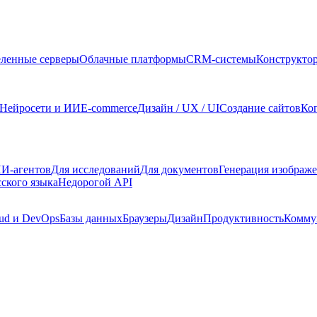
ленные серверы
Облачные платформы
CRM-системы
Конструкто
Нейросети и ИИ
E-commerce
Дизайн / UX / UI
Создание сайтов
Ко
И-агентов
Для исследований
Для документов
Генерация изображ
сского языка
Недорогой API
ud и DevOps
Базы данных
Браузеры
Дизайн
Продуктивность
Комму