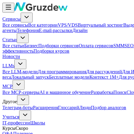
Сервисы
Все сервисы
Все категории
VPS/VDS
Виртуальный хостинг
Выде
агенты
Телефония
E-mail-рассылки
Дизайн
Статьи
Все статьи
Бизнес
Подборки сервисов
Оплата сервисов
SMM
SEO
эффективность
Подборки курсов
Новости
LLMs
Все LLM-модели
Для программирования
Для рассуждений
Для И
веса
Локальный запуск
Бесплатные модели
Контекст 1M+
Для ру
MCP
Все MCP-серверы
AI и машинное обучение
Разработка
Поиск
Clo
Другое
Телеграм-боты
Расширения
Глоссарий
Люди
Подбор аналогов
Учиться
IT-профессии
Школы
Курсы
Скоро
Q&A
Полезное