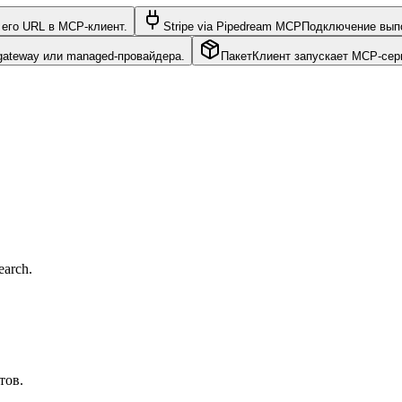
его URL в MCP-клиент.
Stripe via Pipedream MCP
Подключение выпо
gateway или managed-провайдера.
Пакет
Клиент запускает MCP-серв
earch.
тов.