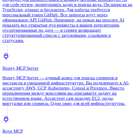
для code review, мониторинга задач и поиска кода. Он написан на
TypeScript, открыт и бесплатен. Для работы требуется
персональный токен GitHub. Все запросы идут через
официальное API GitHub. Например, на ревью вы просите AI
показать все открытые пул-реквесты в вашем репозитории,
отсортированные по дате — и сервер возвращает
структурированный список с заголовками, ссылками и
статусами.
Honey MCP Server
Honey MCP Server — единый шлюз для поиска серверов и
инстансов в смешанной инфраструктуре. Вы подключаете к AI-
ассистенту AWS, GCP, Kubernetes, Consul и Proxmox. Вместо
переключения между консолями вы описываете задачу на
естественном языке. Ассистент сам находит EC2, поды,
виртуалки или сервисы. Одно окно для всей инфраструктуры.
Rove MCP