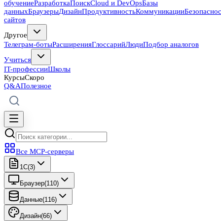
обучение
Разработка
Поиск
Cloud и DevOps
Базы
данных
Браузеры
Дизайн
Продуктивность
Коммуникации
Безопасно
сайтов
Другое
Телеграм-боты
Расширения
Глоссарий
Люди
Подбор аналогов
Учиться
IT-профессии
Школы
Курсы
Скоро
Q&A
Полезное
Все MCP-серверы
1C
(
3
)
Браузер
(
110
)
Данные
(
116
)
Дизайн
(
66
)