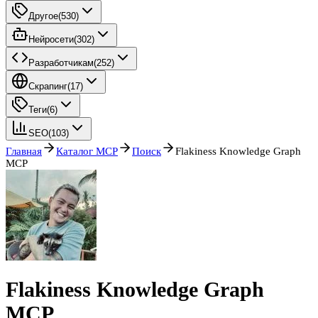
Другое
(
530
)
Нейросети
(
302
)
Разработчикам
(
252
)
Скрапинг
(
17
)
Теги
(
6
)
SEO
(
103
)
Главная
Каталог MCP
Поиск
Flakiness Knowledge Graph
MCP
Flakiness Knowledge Graph
MCP