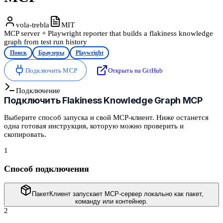
vola-trebla
MIT
MCP server + Playwright reporter that builds a flakiness knowledge
graph from test run history
Поиск
Браузеры
Playwright
Подключить MCP
Открыть на GitHub
Подключение
Подключить
Flakiness Knowledge Graph MCP
Выберите способ запуска и свой MCP-клиент. Ниже останется
одна готовая инструкция, которую можно проверить и
скопировать.
1
Способ подключения
Пакет
Клиент запускает MCP-сервер локально как пакет,
команду или контейнер.
2