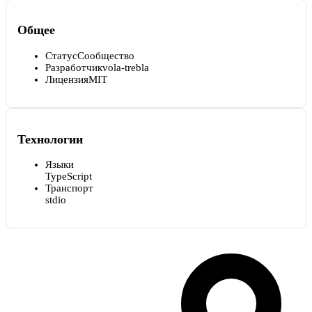
Общее
Статус
Сообщество
Разработчик
vola-trebla
Лицензия
MIT
Технологии
Языки
TypeScript
Транспорт
stdio