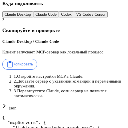
Куда подключить
Claude Desktop
Claude Code
Codex
VS Code / Cursor
3
Скопируйте и проверьте
Claude Desktop / Claude Code
Клиент запускает MCP-сервер как локальный процесс.
Копировать
1
.
Откройте настройки MCP в Claude.
2
.
Добавьте сервер с указанной командой и переменными
окружения.
3
.
Перезапустите Claude, если сервер не появился
автоматически.
json
{

  "mcpServers": {

    "flakiness-knowledge-graph-mcp": {
