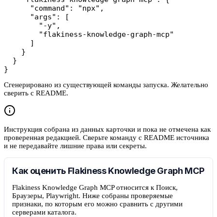
      "command": "npx",

      "args": [

        "-y",

        "flakiness-knowledge-graph-mcp"

      ]

    }

  }

}
Сгенерировано из существующей команды запуска. Желательно
сверить с README.
Инструкция собрана из данных карточки и пока не отмечена как
проверенная редакцией. Сверьте команду с README источника
и не передавайте лишние права или секреты.
Как оценить Flakiness Knowledge Graph MCP
Flakiness Knowledge Graph MCP относится к Поиск,
Браузеры, Playwright. Ниже собраны проверяемые
признаки, по которым его можно сравнить с другими
серверами каталога.