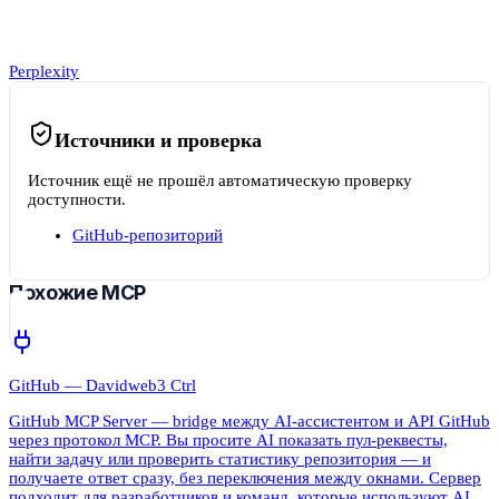
Perplexity
Источники и проверка
Источник ещё не прошёл автоматическую проверку
доступности.
GitHub-репозиторий
Похожие MCP
GitHub — Davidweb3 Ctrl
GitHub MCP Server — bridge между AI-ассистентом и API GitHub
через протокол MCP. Вы просите AI показать пул-реквесты,
найти задачу или проверить статистику репозитория — и
получаете ответ сразу, без переключения между окнами. Сервер
подходит для разработчиков и команд, которые используют AI