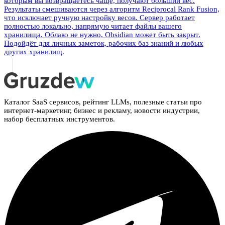
которым вы возвращаетесь чаще, получают больший вес.
Результаты смешиваются через алгоритм Reciprocal Rank Fusion,
что исключает ручную настройку весов. Сервер работает
полностью локально, напрямую читает файлы вашего
хранилища. Облако не нужно, Obsidian может быть закрыт.
Подойдёт для личных заметок, рабочих баз знаний и любых
других хранилищ.
Каталог SaaS сервисов, рейтинг LLMs, полезные статьи про
интернет-маркетинг, бизнес и рекламу, новости индустрии,
набор бесплатных инструментов.