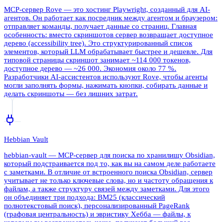
MCP-сервер Rove — это хостинг Playwright, созданный для AI-
агентов. Он работает как посредник между агентом и браузером:
отправляет команды, получает данные со страниц. Главная
особенность: вместо скриншотов сервер возвращает доступное
дерево (accessibility tree). Это структурированный список
элементов, который LLM обрабатывает быстрее и дешевле. Для
типовой страницы скриншот занимает ~114 000 токенов,
доступное дерево — ~26 000. Экономия около 77 %.
Разработчики AI-ассистентов используют Rove, чтобы агенты
могли заполнять формы, нажимать кнопки, собирать данные и
делать скриншоты — без лишних затрат.
Hebbian Vault
hebbian-vault — MCP-сервер для поиска по хранилищу Obsidian,
который подстраивается под то, как вы на самом деле работаете
с заметками. В отличие от встроенного поиска Obsidian, сервер
учитывает не только ключевые слова, но и частоту обращения к
файлам, а также структуру связей между заметками. Для этого
он объединяет три подхода: BM25 (классический
полнотекстовый поиск), персонализированный PageRank
(графовая центральность) и эвристику Хебба — файлы, к