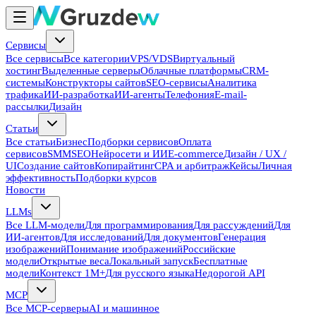
Сервисы
Все сервисы
Все категории
VPS/VDS
Виртуальный
хостинг
Выделенные серверы
Облачные платформы
CRM-
системы
Конструкторы сайтов
SEO-сервисы
Аналитика
трафика
ИИ-разработка
ИИ-агенты
Телефония
E-mail-
рассылки
Дизайн
Статьи
Все статьи
Бизнес
Подборки сервисов
Оплата
сервисов
SMM
SEO
Нейросети и ИИ
E-commerce
Дизайн / UX /
UI
Создание сайтов
Копирайтинг
CPA и арбитраж
Кейсы
Личная
эффективность
Подборки курсов
Новости
LLMs
Все LLM-модели
Для программирования
Для рассуждений
Для
ИИ-агентов
Для исследований
Для документов
Генерация
изображений
Понимание изображений
Российские
модели
Открытые веса
Локальный запуск
Бесплатные
модели
Контекст 1M+
Для русского языка
Недорогой API
MCP
Все MCP-серверы
AI и машинное