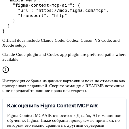
    "figma-context-mcp-air": {

      "url": "https://mcp.figma.com/mcp",

      "transport": "http"

    }

  }

}
Official docs include Claude Code, Codex, Cursor, VS Code, and
Xcode setup.
Claude Code plugin and Codex app plugin are preferred paths where
available.
Инструкция собрана из данных карточки и пока не отмечена как
проверенная редакцией. Сверьте команду с README источника
и не передавайте лишние права или секреты.
Как оценить Figma Context MCP AIR
Figma Context MCP AIR относится к Дизайн, AI и машинное
обучение, Figma. Ниже собраны проверяемые признаки, по
которым его можно сравнить с другими серверами