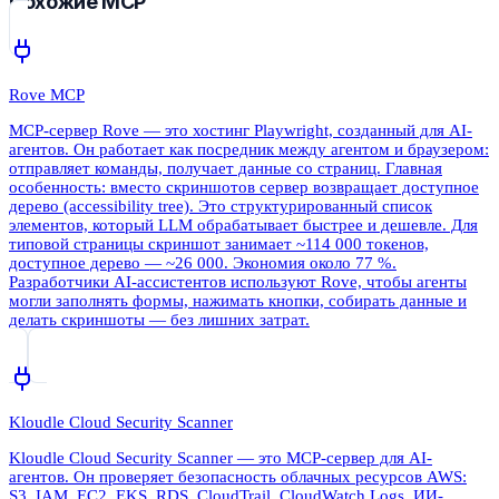
Похожие MCP
Rove MCP
MCP-сервер Rove — это хостинг Playwright, созданный для AI-
агентов. Он работает как посредник между агентом и браузером:
отправляет команды, получает данные со страниц. Главная
особенность: вместо скриншотов сервер возвращает доступное
дерево (accessibility tree). Это структурированный список
элементов, который LLM обрабатывает быстрее и дешевле. Для
типовой страницы скриншот занимает ~114 000 токенов,
доступное дерево — ~26 000. Экономия около 77 %.
Разработчики AI-ассистентов используют Rove, чтобы агенты
могли заполнять формы, нажимать кнопки, собирать данные и
делать скриншоты — без лишних затрат.
Kloudle Cloud Security Scanner
Kloudle Cloud Security Scanner — это MCP-сервер для AI-
агентов. Он проверяет безопасность облачных ресурсов AWS:
S3, IAM, EC2, EKS, RDS, CloudTrail, CloudWatch Logs. ИИ-