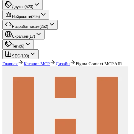
Другое
(
523
)
Нейросети
(
295
)
Разработчикам
(
252
)
Скрапинг
(
17
)
Теги
(
6
)
SEO
(
103
)
Главная
Каталог MCP
Дизайн
Figma Context MCP AIR