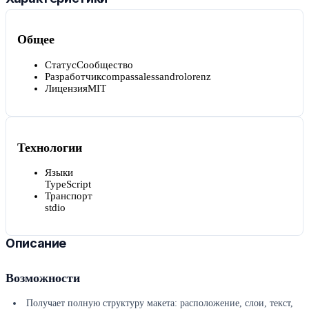
Общее
Статус
Сообщество
Разработчик
compassalessandrolorenz
Лицензия
MIT
Технологии
Языки
TypeScript
Транспорт
stdio
Описание
Возможности
Получает полную структуру макета: расположение, слои, текст,