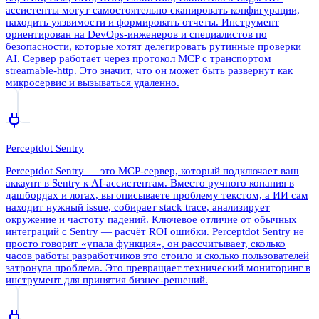
ассистенты могут самостоятельно сканировать конфигурации,
находить уязвимости и формировать отчеты. Инструмент
ориентирован на DevOps-инженеров и специалистов по
безопасности, которые хотят делегировать рутинные проверки
AI. Сервер работает через протокол MCP с транспортом
streamable-http. Это значит, что он может быть развернут как
микросервис и вызываться удаленно.
Perceptdot Sentry
Perceptdot Sentry — это MCP-сервер, который подключает ваш
аккаунт в Sentry к AI-ассистентам. Вместо ручного копания в
дашбордах и логах, вы описываете проблему текстом, а ИИ сам
находит нужный issue, собирает stack trace, анализирует
окружение и частоту падений. Ключевое отличие от обычных
интеграций с Sentry — расчёт ROI ошибки. Perceptdot Sentry не
просто говорит «упала функция», он рассчитывает, сколько
часов работы разработчиков это стоило и сколько пользователей
затронула проблема. Это превращает технический мониторинг в
инструмент для принятия бизнес-решений.