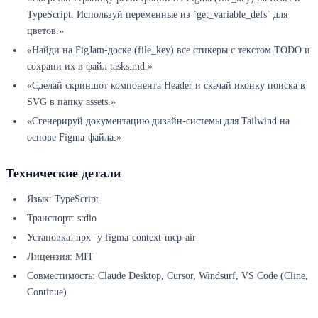
TypeScript. Используй переменные из `get_variable_defs` для
цветов.»
«Найди на FigJam-доске (file_key) все стикеры с текстом TODO и
сохрани их в файл tasks.md.»
«Сделай скриншот компонента Header и скачай иконку поиска в
SVG в папку assets.»
«Сгенерируй документацию дизайн-системы для Tailwind на
основе Figma-файла.»
Технические детали
Язык: TypeScript
Транспорт: stdio
Установка: npx -y figma-context-mcp-air
Лицензия: MIT
Совместимость: Claude Desktop, Cursor, Windsurf, VS Code (Cline,
Continue)