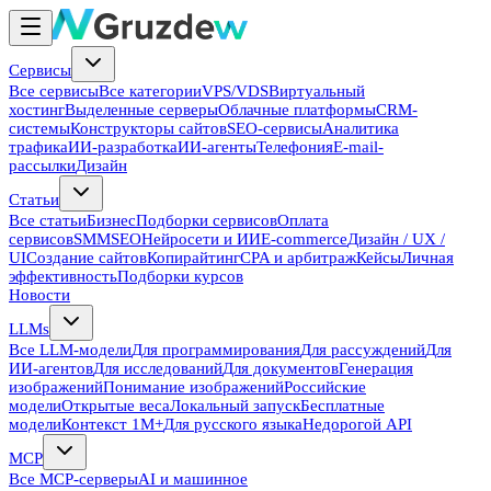
Сервисы
Все сервисы
Все категории
VPS/VDS
Виртуальный
хостинг
Выделенные серверы
Облачные платформы
CRM-
системы
Конструкторы сайтов
SEO-сервисы
Аналитика
трафика
ИИ-разработка
ИИ-агенты
Телефония
E-mail-
рассылки
Дизайн
Статьи
Все статьи
Бизнес
Подборки сервисов
Оплата
сервисов
SMM
SEO
Нейросети и ИИ
E-commerce
Дизайн / UX /
UI
Создание сайтов
Копирайтинг
CPA и арбитраж
Кейсы
Личная
эффективность
Подборки курсов
Новости
LLMs
Все LLM-модели
Для программирования
Для рассуждений
Для
ИИ-агентов
Для исследований
Для документов
Генерация
изображений
Понимание изображений
Российские
модели
Открытые веса
Локальный запуск
Бесплатные
модели
Контекст 1M+
Для русского языка
Недорогой API
MCP
Все MCP-серверы
AI и машинное