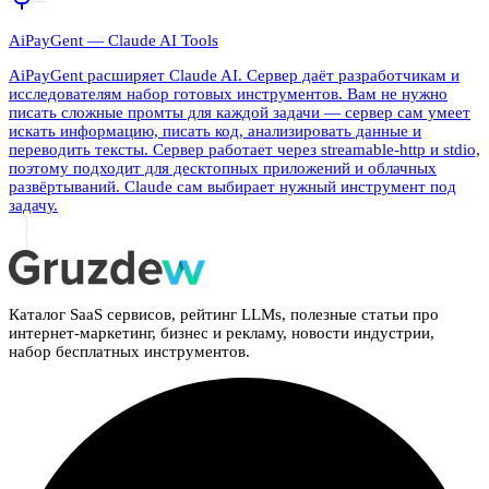
AiPayGent — Claude AI Tools
AiPayGent расширяет Claude AI. Сервер даёт разработчикам и
исследователям набор готовых инструментов. Вам не нужно
писать сложные промты для каждой задачи — сервер сам умеет
искать информацию, писать код, анализировать данные и
переводить тексты. Сервер работает через streamable-http и stdio,
поэтому подходит для десктопных приложений и облачных
развёртываний. Claude сам выбирает нужный инструмент под
задачу.
Каталог SaaS сервисов, рейтинг LLMs, полезные статьи про
интернет-маркетинг, бизнес и рекламу, новости индустрии,
набор бесплатных инструментов.