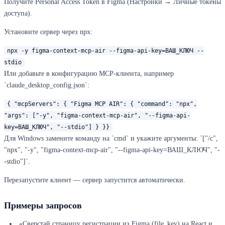
Получите Personal Access Token в Figma (Настройки → Личные токены
доступа).
Установите сервер через npx:
npx -y figma-context-mcp-air --figma-api-key=ВАШ_КЛЮЧ --
stdio
Или добавьте в конфигурацию MCP-клиента, например
`claude_desktop_config.json`:
{ "mcpServers": { "Figma MCP AIR": { "command": "npx",
"args": ["-y", "figma-context-mcp-air", "--figma-api-
key=ВАШ_КЛЮЧ", "--stdio"] } }}
Для Windows замените команду на `cmd` и укажите аргументы: `["/c",
"npx", "-y", "figma-context-mcp-air", "--figma-api-key=ВАШ_КЛЮЧ", "-
-stdio"]`.
Перезапустите клиент — сервер запустится автоматически.
Примеры запросов
«Сверстай страницу регистрации из Figma (file_key) на React и