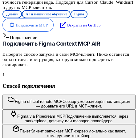
точность генерации кода. Подходит для Cursor, Claude, Windsurf
и других MCP-клиентов.
Дизайн
AI и машинное обучение
Figma
Подключить MCP
Открыть на GitHub
Подключение
Подключить
Figma Context MCP AIR
Выберите способ запуска и свой MCP-клиент. Ниже останется
одна готовая инструкция, которую можно проверить и
скопировать.
1
Способ подключения
Figma official remote MCP
Сервер уже размещён поставщиком
— добавьте его URL в MCP-клиент.
Figma via Pipedream MCP
Подключение выполняется через
marketplace, gateway или managed-провайдера.
Пакет
Клиент запускает MCP-сервер локально как пакет,
команду или контейнер.