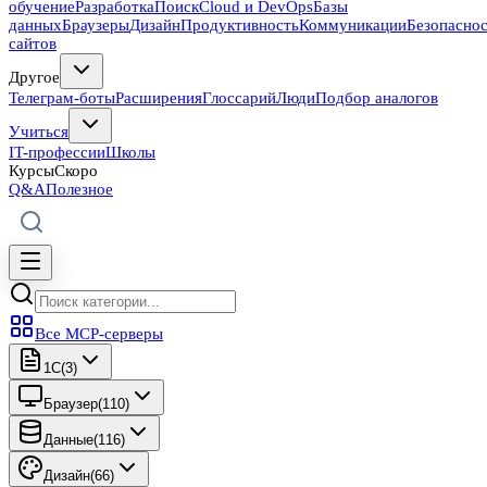
обучение
Разработка
Поиск
Cloud и DevOps
Базы
данных
Браузеры
Дизайн
Продуктивность
Коммуникации
Безопасно
сайтов
Другое
Телеграм-боты
Расширения
Глоссарий
Люди
Подбор аналогов
Учиться
IT-профессии
Школы
Курсы
Скоро
Q&A
Полезное
Все MCP-серверы
1C
(
3
)
Браузер
(
110
)
Данные
(
116
)
Дизайн
(
66
)