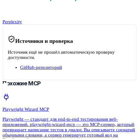
Perplexity
Источники и проверка
Источник ещё не прошёл автоматическую проверку
доступности.
GitHub-репозиторий
Похожие MCP
Playwright Wizard MCP
Playwright — стандарт для end-to-end тестирования веб-
приложений. playwright-wizard-mcp — это MCP-сервер, который
превращает написание тестов в диалог. Вы описываете сценарий
обычными словами, а сервер генерирует готовый код на