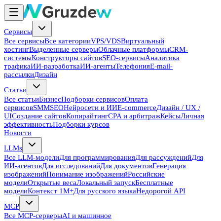
Сервисы
Все сервисы
Все категории
VPS/VDS
Виртуальный
хостинг
Выделенные серверы
Облачные платформы
CRM-
системы
Конструкторы сайтов
SEO-сервисы
Аналитика
трафика
ИИ-разработка
ИИ-агенты
Телефония
E-mail-
рассылки
Дизайн
Статьи
Все статьи
Бизнес
Подборки сервисов
Оплата
сервисов
SMM
SEO
Нейросети и ИИ
E-commerce
Дизайн / UX /
UI
Создание сайтов
Копирайтинг
CPA и арбитраж
Кейсы
Личная
эффективность
Подборки курсов
Новости
LLMs
Все LLM-модели
Для программирования
Для рассуждений
Для
ИИ-агентов
Для исследований
Для документов
Генерация
изображений
Понимание изображений
Российские
модели
Открытые веса
Локальный запуск
Бесплатные
модели
Контекст 1M+
Для русского языка
Недорогой API
MCP
Все MCP-серверы
AI и машинное