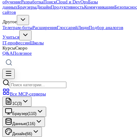
обучение
Разработка
Поиск
Cloud и DevOps
Базы
данных
Браузеры
Дизайн
Продуктивность
Коммуникации
Безопасно
сайтов
Другое
Телеграм-боты
Расширения
Глоссарий
Люди
Подбор аналогов
Учиться
IT-профессии
Школы
Курсы
Скоро
Q&A
Полезное
Все MCP-серверы
1C
(
3
)
Браузер
(
110
)
Данные
(
116
)
Дизайн
(
66
)