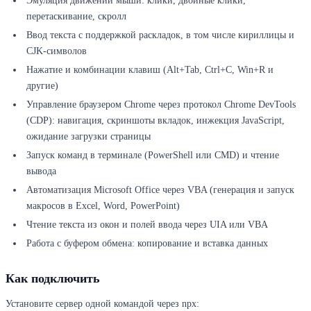
Эмуляция движений мыши: клики, двойные клики,
перетаскивание, скролл
Ввод текста с поддержкой раскладок, в том числе кириллицы и
CJK-символов
Нажатие и комбинации клавиш (Alt+Tab, Ctrl+C, Win+R и
другие)
Управление браузером Chrome через протокол Chrome DevTools
(CDP): навигация, скриншоты вкладок, инжекция JavaScript,
ожидание загрузки страницы
Запуск команд в терминале (PowerShell или CMD) и чтение
вывода
Автоматизация Microsoft Office через VBA (генерация и запуск
макросов в Excel, Word, PowerPoint)
Чтение текста из окон и полей ввода через UIA или VBA
Работа с буфером обмена: копирование и вставка данных
Как подключить
Установите сервер одной командой через npx: