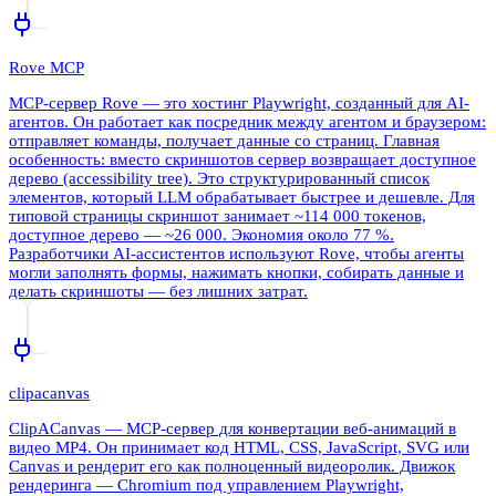
Rove MCP
MCP-сервер Rove — это хостинг Playwright, созданный для AI-
агентов. Он работает как посредник между агентом и браузером:
отправляет команды, получает данные со страниц. Главная
особенность: вместо скриншотов сервер возвращает доступное
дерево (accessibility tree). Это структурированный список
элементов, который LLM обрабатывает быстрее и дешевле. Для
типовой страницы скриншот занимает ~114 000 токенов,
доступное дерево — ~26 000. Экономия около 77 %.
Разработчики AI-ассистентов используют Rove, чтобы агенты
могли заполнять формы, нажимать кнопки, собирать данные и
делать скриншоты — без лишних затрат.
clipacanvas
ClipACanvas — MCP-сервер для конвертации веб-анимаций в
видео MP4. Он принимает код HTML, CSS, JavaScript, SVG или
Canvas и рендерит его как полноценный видеоролик. Движок
рендеринга — Chromium под управлением Playwright,