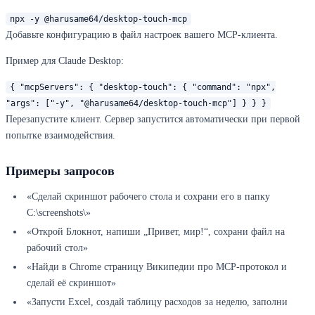
npx -y @harusame64/desktop-touch-mcp
Добавьте конфигурацию в файл настроек вашего MCP-клиента.
Пример для Claude Desktop:
{ "mcpServers": { "desktop-touch": { "command": "npx",
"args": ["-y", "@harusame64/desktop-touch-mcp"] } } }
Перезапустите клиент. Сервер запустится автоматически при первой
попытке взаимодействия.
Примеры запросов
«Сделай скриншот рабочего стола и сохрани его в папку
C:\screenshots\»
«Открой Блокнот, напиши „Привет, мир!“, сохрани файл на
рабочий стол»
«Найди в Chrome страницу Википедии про MCP-протокол и
сделай её скриншот»
«Запусти Excel, создай таблицу расходов за неделю, заполни