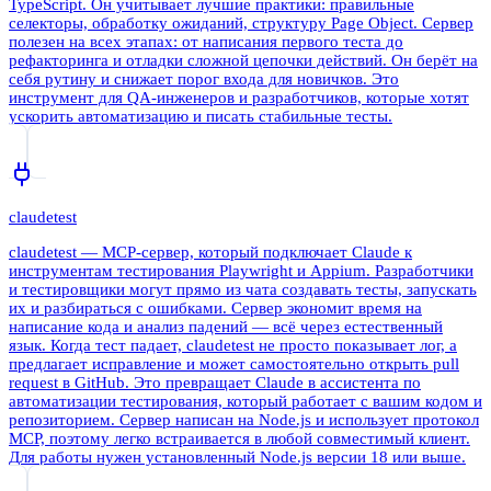
TypeScript. Он учитывает лучшие практики: правильные
селекторы, обработку ожиданий, структуру Page Object. Сервер
полезен на всех этапах: от написания первого теста до
рефакторинга и отладки сложной цепочки действий. Он берёт на
себя рутину и снижает порог входа для новичков. Это
инструмент для QA-инженеров и разработчиков, которые хотят
ускорить автоматизацию и писать стабильные тесты.
claudetest
claudetest — MCP-сервер, который подключает Claude к
инструментам тестирования Playwright и Appium. Разработчики
и тестировщики могут прямо из чата создавать тесты, запускать
их и разбираться с ошибками. Сервер экономит время на
написание кода и анализ падений — всё через естественный
язык. Когда тест падает, claudetest не просто показывает лог, а
предлагает исправление и может самостоятельно открыть pull
request в GitHub. Это превращает Claude в ассистента по
автоматизации тестирования, который работает с вашим кодом и
репозиторием. Сервер написан на Node.js и использует протокол
MCP, поэтому легко встраивается в любой совместимый клиент.
Для работы нужен установленный Node.js версии 18 или выше.