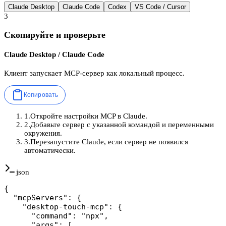
Claude Desktop
Claude Code
Codex
VS Code / Cursor
3
Скопируйте и проверьте
Claude Desktop / Claude Code
Клиент запускает MCP-сервер как локальный процесс.
Копировать
1
.
Откройте настройки MCP в Claude.
2
.
Добавьте сервер с указанной командой и переменными
окружения.
3
.
Перезапустите Claude, если сервер не появился
автоматически.
json
{

  "mcpServers": {

    "desktop-touch-mcp": {

      "command": "npx",

      "args": [
