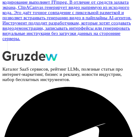
кодирование выполняет FFmpeg. В отличие от средств захвата
экрана, ClipACanvas генерирует видео напрямую из исходного
кода. Это даёт точное совпадение с пиксельной разметкой и
позволяет встраивать генерацию видео в пайплайны AI-агентов.
Инструмент подходит разработчикам, которые хотят создавать
видеодемонстрации, записывать интерфейсы или генерировать
визуальные инструкции без загрузки данных на сторонние
серверы.
Каталог SaaS сервисов, рейтинг LLMs, полезные статьи про
интернет-маркетинг, бизнес и рекламу, новости индустрии,
набор бесплатных инструментов.