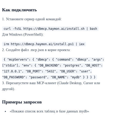
Как подключить
1. Установите сервер одной командой:
curl -fsSL https://dbmcp.haymon.ai/install.sh | bash
Для Windows (PowerShell):
irm https://dbmcp.haymon.ai/install.ps1 | iex
2. Создайте файл .mcp.json в корне проекта:
{ "mcpServers": { "dbmcp": { "command": "dbmcp", "args":
["stdio"], "env": { "DB_BACKEND": "postgres", "DB_HOST":
"127.0.0.1", "DB_PORT": "5432", "DB_USER": "user",
"DB_PASSWORD": "password", "DB_NAME": "mydb" } } } }
3. Перезапустите ваш MCP-клиент (Claude Desktop, Cursor или
другой).
Примеры запросов
«Покажи список всех таблиц в базе данных mydb»