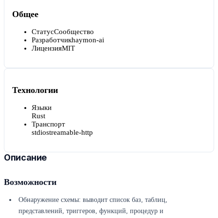
Общее
Статус
Сообщество
Разработчик
haymon-ai
Лицензия
MIT
Технологии
Языки
Rust
Транспорт
stdio
streamable-http
Описание
Возможности
Обнаружение схемы: выводит список баз, таблиц,
представлений, триггеров, функций, процедур и