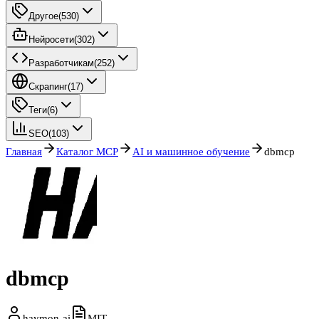
Другое
(
530
)
Нейросети
(
302
)
Разработчикам
(
252
)
Скрапинг
(
17
)
Теги
(
6
)
SEO
(
103
)
Главная
Каталог MCP
AI и машинное обучение
dbmcp
dbmcp
haymon-ai
MIT