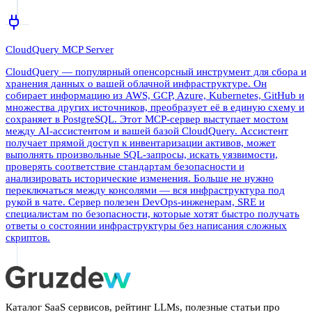
CloudQuery MCP Server
CloudQuery — популярный опенсорсный инструмент для сбора и
хранения данных о вашей облачной инфраструктуре. Он
собирает информацию из AWS, GCP, Azure, Kubernetes, GitHub и
множества других источников, преобразует её в единую схему и
сохраняет в PostgreSQL. Этот MCP-сервер выступает мостом
между AI-ассистентом и вашей базой CloudQuery. Ассистент
получает прямой доступ к инвентаризации активов, может
выполнять произвольные SQL-запросы, искать уязвимости,
проверять соответствие стандартам безопасности и
анализировать исторические изменения. Больше не нужно
переключаться между консолями — вся инфраструктура под
рукой в чате. Сервер полезен DevOps-инженерам, SRE и
специалистам по безопасности, которые хотят быстро получать
ответы о состоянии инфраструктуры без написания сложных
скриптов.
Каталог SaaS сервисов, рейтинг LLMs, полезные статьи про