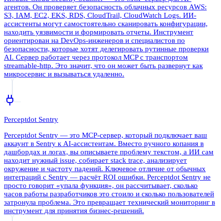
агентов. Он проверяет безопасность облачных ресурсов AWS:
S3, IAM, EC2, EKS, RDS, CloudTrail, CloudWatch Logs. ИИ-
ассистенты могут самостоятельно сканировать конфигурации,
находить уязвимости и формировать отчеты. Инструмент
ориентирован на DevOps-инженеров и специалистов по
безопасности, которые хотят делегировать рутинные проверки
AI. Сервер работает через протокол MCP с транспортом
streamable-http. Это значит, что он может быть развернут как
микросервис и вызываться удаленно.
Perceptdot Sentry
Perceptdot Sentry — это MCP-сервер, который подключает ваш
аккаунт в Sentry к AI-ассистентам. Вместо ручного копания в
дашбордах и логах, вы описываете проблему текстом, а ИИ сам
находит нужный issue, собирает stack trace, анализирует
окружение и частоту падений. Ключевое отличие от обычных
интеграций с Sentry — расчёт ROI ошибки. Perceptdot Sentry не
просто говорит «упала функция», он рассчитывает, сколько
часов работы разработчиков это стоило и сколько пользователей
затронула проблема. Это превращает технический мониторинг в
инструмент для принятия бизнес-решений.