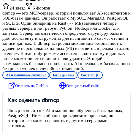
24
звёзд
6
форков
dbmcp — это MCP-сервер, который подключает AI-ассистентов к
SQL-базам данных. Он работает с MySQL, MariaDB, PostgreSQL
и SQLite. Один бинарник на Rust (~7 МБ) заменяет четыре
разных сервера и не требует Python, Node.js или Docker для
запуска. Сервер автоматически определяет структуру базы и
даёт ассистенту инструменты для навигации по схеме, чтения и
записи данных. В dbmcp встроены механизмы безопасности:
удаление персональных данных (PII) из ответов и режим «только
чтение». В read-only-режиме ассистент видит схему и данные,
но не может ничего изменить или удалить. Это даёт
возможность безопасно подключать AI к реальным базам данных
без риска утечек и случайных изменений.
AI и машинное обучение
Базы данных
PostgreSQL
Открыть на GitHub
Официальный сайт
Как оценить dbmcp
dbmcp относится к AI и машинное обучение, Базы данных,
PostgreSQL. Ниже собраны проверяемые признаки, по
которым его можно сравнить с другими серверами
каталога.