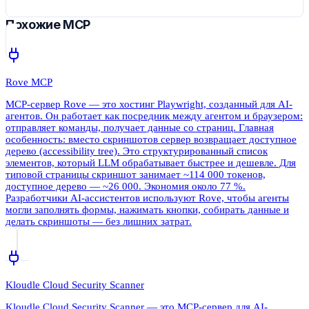
Похожие MCP
Rove MCP
MCP-сервер Rove — это хостинг Playwright, созданный для AI-
агентов. Он работает как посредник между агентом и браузером:
отправляет команды, получает данные со страниц. Главная
особенность: вместо скриншотов сервер возвращает доступное
дерево (accessibility tree). Это структурированный список
элементов, который LLM обрабатывает быстрее и дешевле. Для
типовой страницы скриншот занимает ~114 000 токенов,
доступное дерево — ~26 000. Экономия около 77 %.
Разработчики AI-ассистентов используют Rove, чтобы агенты
могли заполнять формы, нажимать кнопки, собирать данные и
делать скриншоты — без лишних затрат.
Kloudle Cloud Security Scanner
Kloudle Cloud Security Scanner — это MCP-сервер для AI-