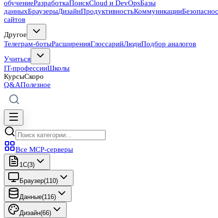
обучение
Разработка
Поиск
Cloud и DevOps
Базы
данных
Браузеры
Дизайн
Продуктивность
Коммуникации
Безопасно
сайтов
Другое
Телеграм-боты
Расширения
Глоссарий
Люди
Подбор аналогов
Учиться
IT-профессии
Школы
Курсы
Скоро
Q&A
Полезное
Все MCP-серверы
1C
(
3
)
Браузер
(
110
)
Данные
(
116
)
Дизайн
(
66
)