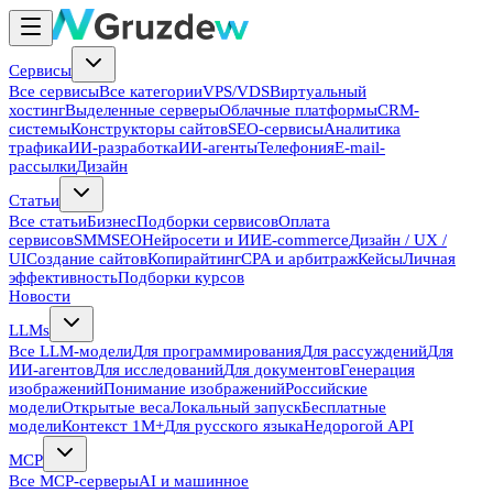
Сервисы
Все сервисы
Все категории
VPS/VDS
Виртуальный
хостинг
Выделенные серверы
Облачные платформы
CRM-
системы
Конструкторы сайтов
SEO-сервисы
Аналитика
трафика
ИИ-разработка
ИИ-агенты
Телефония
E-mail-
рассылки
Дизайн
Статьи
Все статьи
Бизнес
Подборки сервисов
Оплата
сервисов
SMM
SEO
Нейросети и ИИ
E-commerce
Дизайн / UX /
UI
Создание сайтов
Копирайтинг
CPA и арбитраж
Кейсы
Личная
эффективность
Подборки курсов
Новости
LLMs
Все LLM-модели
Для программирования
Для рассуждений
Для
ИИ-агентов
Для исследований
Для документов
Генерация
изображений
Понимание изображений
Российские
модели
Открытые веса
Локальный запуск
Бесплатные
модели
Контекст 1M+
Для русского языка
Недорогой API
MCP
Все MCP-серверы
AI и машинное