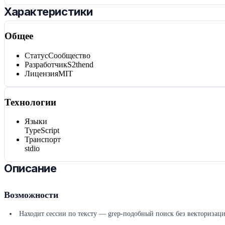
Характеристики
Общее
Статус
Сообщество
Разработчик
S2thend
Лицензия
MIT
Технологии
Языки
TypeScript
Транспорт
stdio
Описание
Возможности
Находит сессии по тексту — grep-подобный поиск без векторизац