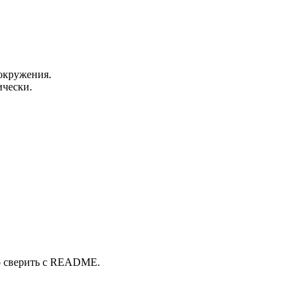
окружения.
ически.
о сверить с README.