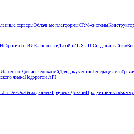
ленные серверы
Облачные платформы
CRM-системы
Конструкто
Нейросети и ИИ
E-commerce
Дизайн / UX / UI
Создание сайтов
Ко
И-агентов
Для исследований
Для документов
Генерация изображ
сского языка
Недорогой API
ud и DevOps
Базы данных
Браузеры
Дизайн
Продуктивность
Комму