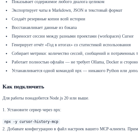
Показывает содержимое любого диалога целиком
Экспортирует чаты в Markdown, JSON и текстовый формат
Создаёт резервные копии всей истории
Восстанавливает данные из бэкапа
Переносит сессии между разными проектами (workspaces) Cursor
Генерирует отчёт «Год в итогах» со статистикой использования
Собирает метрики: количество сессий, сообщений и потраченных 
Работает полностью офлайн — не требует Ollama, Docker и сторо
Устанавливается одной командой npx — никакого Python или доп
Как подключить
Для работы понадобится Node.js 20 или выше.
1. Установите сервер через npx:
npx -y cursor-history-mcp
2. Добавьте конфигурацию в файл настроек вашего MCP-клиента. Приме