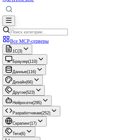
Все MCP-серверы
1C
(
3
)
Браузер
(
110
)
Данные
(
116
)
Дизайн
(
66
)
Другое
(
523
)
Нейросети
(
295
)
Разработчикам
(
252
)
Скрапинг
(
17
)
Теги
(
6
)