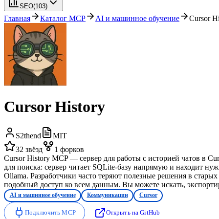
SEO
(
103
)
Главная
Каталог MCP
AI и машинное обучение
Cursor Hi
Cursor History
S2thend
MIT
32
звёзд
1
форков
Cursor History MCP — сервер для работы с историей чатов в Cur
для поиска: сервер читает SQLite-базу напрямую и находит ну
Ollama. Разработчики часто теряют полезные решения в старых
подобный доступ ко всем данным. Вы можете искать, экспортир
AI и машинное обучение
Коммуникации
Cursor
Подключить MCP
Открыть на GitHub