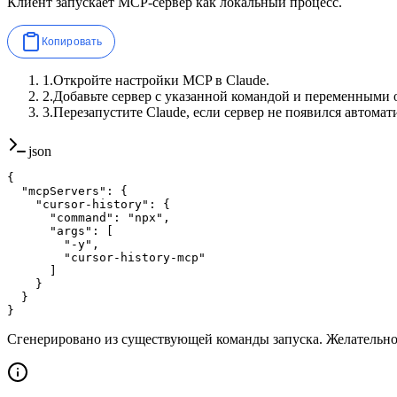
Клиент запускает MCP-сервер как локальный процесс.
Копировать
1
.
Откройте настройки MCP в Claude.
2
.
Добавьте сервер с указанной командой и переменными 
3
.
Перезапустите Claude, если сервер не появился автомат
json
{

  "mcpServers": {

    "cursor-history": {

      "command": "npx",

      "args": [

        "-y",

        "cursor-history-mcp"

      ]

    }

  }

}
Сгенерировано из существующей команды запуска. Желательн