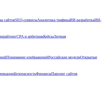
ры сайтов
SEO-сервисы
Аналитика трафика
ИИ-разработка
ИИ-
пирайтинг
CPA и арбитраж
Кейсы
Личная
ений
Понимание изображений
Российские модели
Открытые
никации
Безопасность
Финансы
Парсинг сайтов