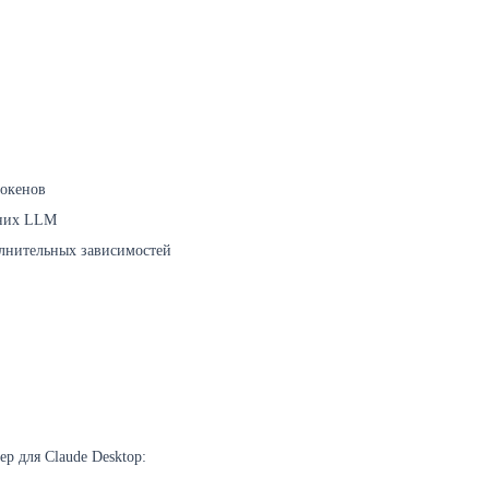
токенов
нних LLM
олнительных зависимостей
р для Claude Desktop: