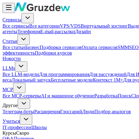
Сервисы
Все сервисы
Все категории
VPS/VDS
Виртуальный хостинг
Выде
агенты
Телефония
E-mail-рассылки
Дизайн
Статьи
Все статьи
Бизнес
Подборки сервисов
Оплата сервисов
SMM
SEO
эффективность
Подборки курсов
Новости
LLMs
Все LLM-модели
Для программирования
Для рассуждений
Для И
веса
Локальный запуск
Бесплатные модели
Контекст 1M+
Для ру
MCP
Все MCP-серверы
AI и машинное обучение
Разработка
Поиск
Clo
Другое
Телеграм-боты
Расширения
Глоссарий
Люди
Подбор аналогов
Учиться
IT-профессии
Школы
Курсы
Скоро
Q&A
Полезное