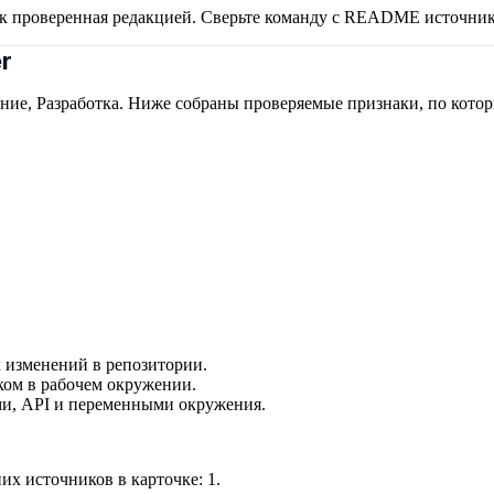
ак проверенная редакцией. Сверьте команду с README источник
r
ение, Разработка. Ниже собраны проверяемые признаки, по кото
 изменений в репозитории.
ком в рабочем окружении.
и, API и переменными окружения.
их источников в карточке:
1
.