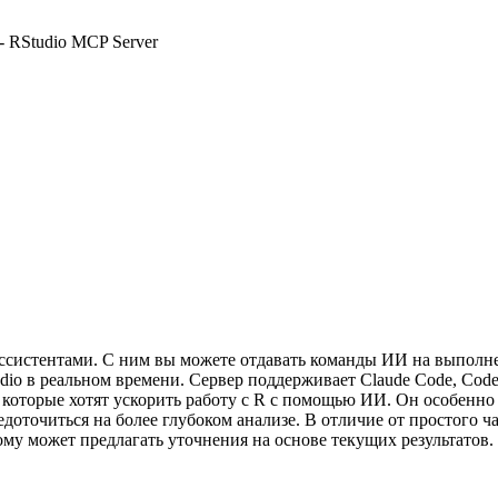
- RStudio MCP Server
ассистентами. С ним вы можете отдавать команды ИИ на выполне
udio в реальном времени. Сервер поддерживает Claude Code, Co
ков, которые хотят ускорить работу с R с помощью ИИ. Он особен
доточиться на более глубоком анализе. В отличие от простого ч
ому может предлагать уточнения на основе текущих результатов.