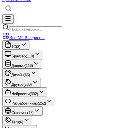
Все MCP-серверы
1C
(
3
)
Браузер
(
110
)
Данные
(
116
)
Дизайн
(
66
)
Другое
(
530
)
Нейросети
(
302
)
Разработчикам
(
252
)
Скрапинг
(
17
)
Теги
(
6
)