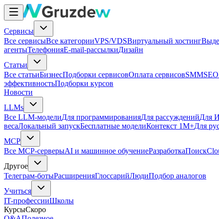
Сервисы
Все сервисы
Все категории
VPS/VDS
Виртуальный хостинг
Выде
агенты
Телефония
E-mail-рассылки
Дизайн
Статьи
Все статьи
Бизнес
Подборки сервисов
Оплата сервисов
SMM
SEO
эффективность
Подборки курсов
Новости
LLMs
Все LLM-модели
Для программирования
Для рассуждений
Для И
веса
Локальный запуск
Бесплатные модели
Контекст 1M+
Для ру
MCP
Все MCP-серверы
AI и машинное обучение
Разработка
Поиск
Clo
Другое
Телеграм-боты
Расширения
Глоссарий
Люди
Подбор аналогов
Учиться
IT-профессии
Школы
Курсы
Скоро
Q&A
Полезное