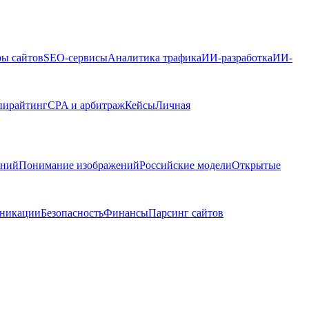
ры сайтов
SEO-сервисы
Аналитика трафика
ИИ-разработка
ИИ-
пирайтинг
CPA и арбитраж
Кейсы
Личная
ений
Понимание изображений
Российские модели
Открытые
никации
Безопасность
Финансы
Парсинг сайтов