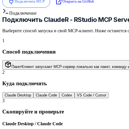
Подключить MCP
Открыть на GitHub
Подключение
Подключить
ClaudeR - RStudio MCP Serv
Выберите способ запуска и свой MCP-клиент. Ниже останется 
1
Способ подключения
Пакет
Клиент запускает MCP-сервер локально как пакет, команду 
2
Куда подключить
Claude Desktop
Claude Code
Codex
VS Code / Cursor
3
Скопируйте и проверьте
Claude Desktop / Claude Code