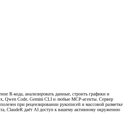
ние R-кода, анализировать данные, строить графики и
dex, Qwen Code, Gemini CLI и любые MCP-агенты. Сервер
но полезен при рецензировании рукописей и массовой разметке
ата, ClaudeR даёт AI доступ к вашему активному окружению