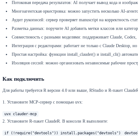
Потоковая передача результатов: AI получает вывод кода и изобра
Многоагентская оркестровка: можно запустить несколько AI-агент
Аудит рукописей: сервер проверяет manuscript на корректность ста
Разметка данных: поручите AI добавить метки классов или катег
Совместимость с разными моделями: поддерживает Claude, Codex,
Интеграция с редакторами: работает не только с Claude Desktop, но
Простая настройка: функции install_clauder() и install_cli() авто
Изоляция сессий: можно организовать независимые рабочие простр
Как подключить
Для работы требуется R версии 4.0 или выше, RStudio и R-пакет Claude
1. Установите MCP-сервер с помощью uvx:
uvx clauder-mcp
2. Установите R-пакет ClaudeR. В консоли R выполните:
if (!require("devtools")) install.packages("devtools")
devtoo