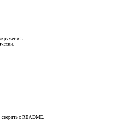
окружения.
ически.
о сверить с README.