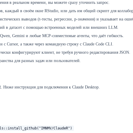
жения в реальном времени, вы можете сразу уточнить запрос.
ов, каждый в своём окне RStudio, или дать им общий скрипт для коллабо
тистических выводов (t-тесты, регрессии, p-значения) и указывает на оши
орий в датасет с помощью встроенных моделей или внешних LLM.
 Qwen, Gemini и любые MCP-совместимые агенты, что даёт гибкость.
 и с Cursor, а также через командную строку с Claude Code CLI.
матически конфигурируют клиент, не требуя ручного редактирования JSON.
анства для разных задач или пользователей.
R. Ниже инструкция для подключения к Claude Desktop.
ls::install_github("IMNMV/ClaudeR")