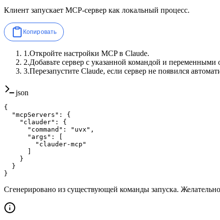
Клиент запускает MCP-сервер как локальный процесс.
Копировать
1
.
Откройте настройки MCP в Claude.
2
.
Добавьте сервер с указанной командой и переменными 
3
.
Перезапустите Claude, если сервер не появился автомат
json
{

  "mcpServers": {

    "clauder": {

      "command": "uvx",

      "args": [

        "clauder-mcp"

      ]

    }

  }

}
Сгенерировано из существующей команды запуска. Желательн