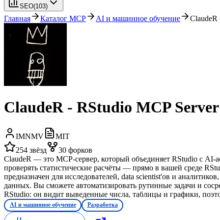
SEO
(
103
)
Главная
Каталог MCP
AI и машинное обучение
ClaudeR 
ClaudeR - RStudio MCP Server
IMNMV
MIT
254
звёзд
30
форков
ClaudeR — это MCP-сервер, который объединяет RStudio с AI-
проверять статистические расчёты — прямо в вашей среде RSt
предназначен для исследователей, data scientist'ов и аналити
данных. Вы сможете автоматизировать рутинные задачи и сосре
RStudio: он видит выведенные числа, таблицы и графики, поэт
AI и машинное обучение
Разработка