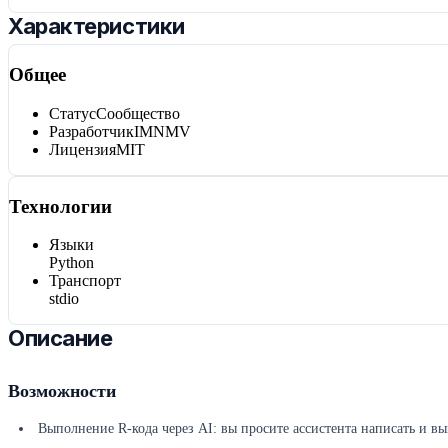
Характеристики
Общее
Статус
Сообщество
Разработчик
IMNMV
Лицензия
MIT
Технологии
Языки
Python
Транспорт
stdio
Описание
Возможности
Выполнение R-кода через AI: вы просите ассистента написать и вып