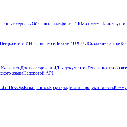
ленные серверы
Облачные платформы
CRM-системы
Конструкто
Нейросети и ИИ
E-commerce
Дизайн / UX / UI
Создание сайтов
Ко
И-агентов
Для исследований
Для документов
Генерация изображ
сского языка
Недорогой API
ud и DevOps
Базы данных
Браузеры
Дизайн
Продуктивность
Комму