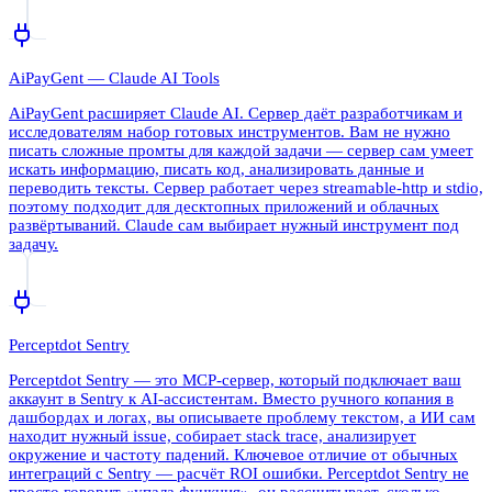
AiPayGent — Claude AI Tools
AiPayGent расширяет Claude AI. Сервер даёт разработчикам и
исследователям набор готовых инструментов. Вам не нужно
писать сложные промты для каждой задачи — сервер сам умеет
искать информацию, писать код, анализировать данные и
переводить тексты. Сервер работает через streamable-http и stdio,
поэтому подходит для десктопных приложений и облачных
развёртываний. Claude сам выбирает нужный инструмент под
задачу.
Perceptdot Sentry
Perceptdot Sentry — это MCP-сервер, который подключает ваш
аккаунт в Sentry к AI-ассистентам. Вместо ручного копания в
дашбордах и логах, вы описываете проблему текстом, а ИИ сам
находит нужный issue, собирает stack trace, анализирует
окружение и частоту падений. Ключевое отличие от обычных
интеграций с Sentry — расчёт ROI ошибки. Perceptdot Sentry не