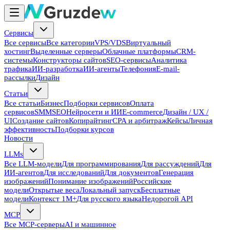
Сервисы
Все сервисы
Все категории
VPS/VDS
Виртуальный
хостинг
Выделенные серверы
Облачные платформы
CRM-
системы
Конструкторы сайтов
SEO-сервисы
Аналитика
трафика
ИИ-разработка
ИИ-агенты
Телефония
E-mail-
рассылки
Дизайн
Статьи
Все статьи
Бизнес
Подборки сервисов
Оплата
сервисов
SMM
SEO
Нейросети и ИИ
E-commerce
Дизайн / UX /
UI
Создание сайтов
Копирайтинг
CPA и арбитраж
Кейсы
Личная
эффективность
Подборки курсов
Новости
LLMs
Все LLM-модели
Для программирования
Для рассуждений
Для
ИИ-агентов
Для исследований
Для документов
Генерация
изображений
Понимание изображений
Российские
модели
Открытые веса
Локальный запуск
Бесплатные
модели
Контекст 1M+
Для русского языка
Недорогой API
MCP
Все MCP-серверы
AI и машинное