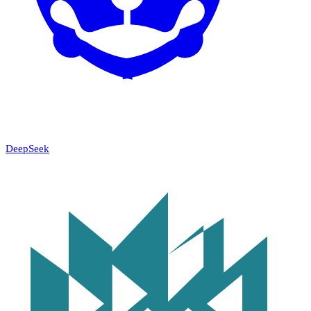
DeepSeek