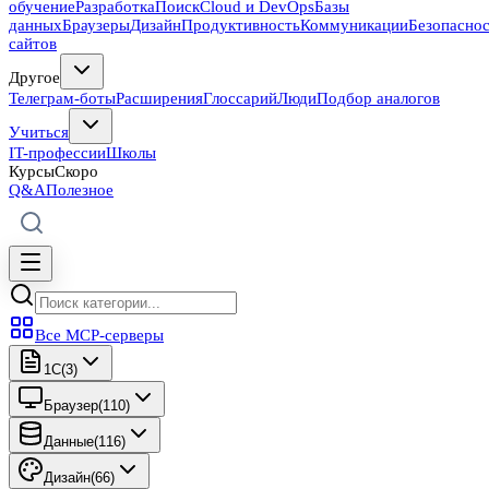
обучение
Разработка
Поиск
Cloud и DevOps
Базы
данных
Браузеры
Дизайн
Продуктивность
Коммуникации
Безопасно
сайтов
Другое
Телеграм-боты
Расширения
Глоссарий
Люди
Подбор аналогов
Учиться
IT-профессии
Школы
Курсы
Скоро
Q&A
Полезное
Все MCP-серверы
1C
(
3
)
Браузер
(
110
)
Данные
(
116
)
Дизайн
(
66
)