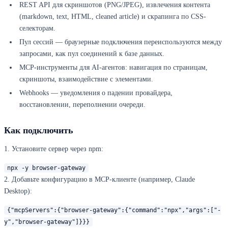
REST API для скриншотов (PNG/JPEG), извлечения контента
(markdown, text, HTML, cleaned article) и скрапинга по CSS-
селекторам.
Пул сессий — браузерные подключения переиспользуются между
запросами, как пул соединений к базе данных.
MCP-инструменты для AI-агентов: навигация по страницам,
скриншоты, взаимодействие с элементами.
Webhooks — уведомления о падении провайдера,
восстановлении, переполнении очереди.
Как подключить
1. Установите сервер через npm:
npx -y browser-gateway
2. Добавьте конфигурацию в MCP-клиенте (например, Claude
Desktop):
{"mcpServers":{"browser-gateway":{"command":"npx","args":["-
y","browser-gateway"]}}}