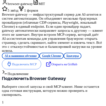
browser-gateway
MIT
5
звёзд
1
форков
Browser-gateway — инфраструктурный сервер для AI-агентов и
систем автоматизации. Он объединяет несколько браузерных
провайдеров (облачные CDP-сервисы, Playwright, локальный
Chrome) в единый endpoint. Если один провайдер падает,
gateway автоматически направляет запросы к другому — клиент
этого не замечает. Внутри встроен MCP-сервер, который даёт
AI-ассистентам команды для управления браузером: открыть
страницу, сделать скриншот, найти элемент и извлечь текст. Всё
это с отказоустойчивостью и балансировкой нагрузки на уровне
шлюза.
AI и машинное обучение
Google Chrome
Браузеры
Подключить MCP
Открыть на GitHub
Подключение
Подключить
Browser Gateway
Выберите способ запуска и свой MCP-клиент. Ниже останется
одна готовая инструкция, которую можно проверить и
скопировать.
1