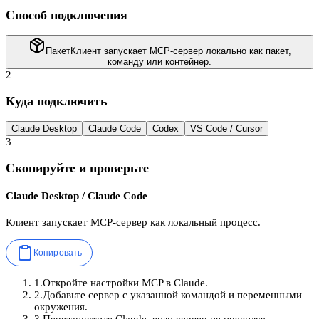
Способ подключения
Пакет
Клиент запускает MCP-сервер локально как пакет,
команду или контейнер.
2
Куда подключить
Claude Desktop
Claude Code
Codex
VS Code / Cursor
3
Скопируйте и проверьте
Claude Desktop / Claude Code
Клиент запускает MCP-сервер как локальный процесс.
Копировать
1
.
Откройте настройки MCP в Claude.
2
.
Добавьте сервер с указанной командой и переменными
окружения.
3
.
Перезапустите Claude, если сервер не появился