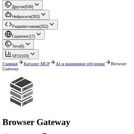
Другое
(
530
)
Нейросети
(
302
)
Разработчикам
(
252
)
Скрапинг
(
17
)
Теги
(
6
)
SEO
(
103
)
Главная
Каталог MCP
AI и машинное обучение
Browser
Gateway
Browser Gateway