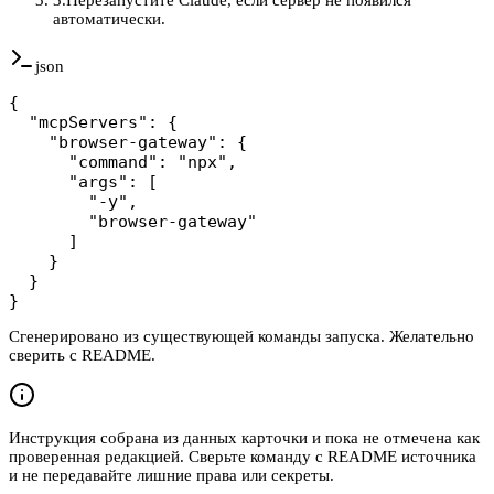
автоматически.
json
{

  "mcpServers": {

    "browser-gateway": {

      "command": "npx",

      "args": [

        "-y",

        "browser-gateway"

      ]

    }

  }

}
Сгенерировано из существующей команды запуска. Желательно
сверить с README.
Инструкция собрана из данных карточки и пока не отмечена как
проверенная редакцией. Сверьте команду с README источника
и не передавайте лишние права или секреты.