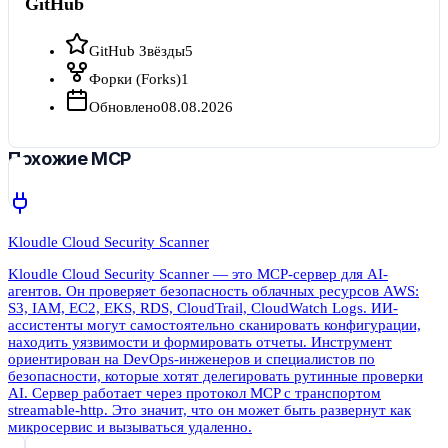
GitHub
GitHub Звёзды
5
Форки (Forks)
1
Обновлено
08.08.2026
Похожие MCP
Kloudle Cloud Security Scanner
Kloudle Cloud Security Scanner — это MCP-сервер для AI-
агентов. Он проверяет безопасность облачных ресурсов AWS:
S3, IAM, EC2, EKS, RDS, CloudTrail, CloudWatch Logs. ИИ-
ассистенты могут самостоятельно сканировать конфигурации,
находить уязвимости и формировать отчеты. Инструмент
ориентирован на DevOps-инженеров и специалистов по
безопасности, которые хотят делегировать рутинные проверки
AI. Сервер работает через протокол MCP с транспортом
streamable-http. Это значит, что он может быть развернут как
микросервис и вызываться удаленно.