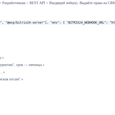
 Разработчикам > REST API > Входящий вебхук). Выдайте права на CRM,
", "@mcp/bitrix24-server"], "env": { "BITRIX24_WEBHOOK_URL": "ht
у.»
курентам“, срок — пятница.»
..»
еская сессия“.»