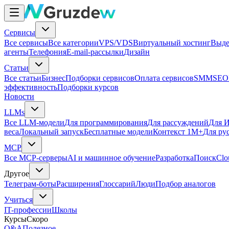
Сервисы
Все сервисы
Все категории
VPS/VDS
Виртуальный хостинг
Выде
агенты
Телефония
E-mail-рассылки
Дизайн
Статьи
Все статьи
Бизнес
Подборки сервисов
Оплата сервисов
SMM
SEO
эффективность
Подборки курсов
Новости
LLMs
Все LLM-модели
Для программирования
Для рассуждений
Для И
веса
Локальный запуск
Бесплатные модели
Контекст 1M+
Для ру
MCP
Все MCP-серверы
AI и машинное обучение
Разработка
Поиск
Clo
Другое
Телеграм-боты
Расширения
Глоссарий
Люди
Подбор аналогов
Учиться
IT-профессии
Школы
Курсы
Скоро
Q&A
Полезное