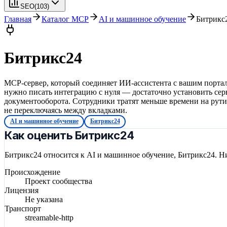
SEO
(
103
)
Главная
Каталог MCP
AI и машинное обучение
Битрикс
Битрикс24
MCP-сервер, который соединяет ИИ-ассистента с вашим портало
нужно писать интеграцию с нуля — достаточно установить сер
документооборота. Сотрудники тратят меньше времени на рути
не переключаясь между вкладками.
AI и машинное обучение
Битрикс24
Как оценить Битрикс24
Битрикс24 относится к AI и машинное обучение, Битрикс24. Н
Происхождение
Проект сообщества
Лицензия
Не указана
Транспорт
streamable-http