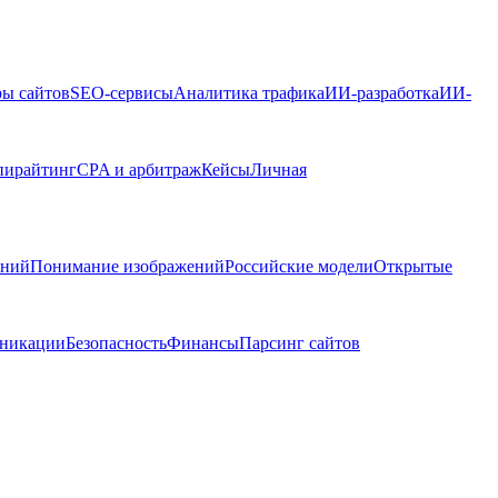
ры сайтов
SEO-сервисы
Аналитика трафика
ИИ-разработка
ИИ-
пирайтинг
CPA и арбитраж
Кейсы
Личная
ений
Понимание изображений
Российские модели
Открытые
никации
Безопасность
Финансы
Парсинг сайтов