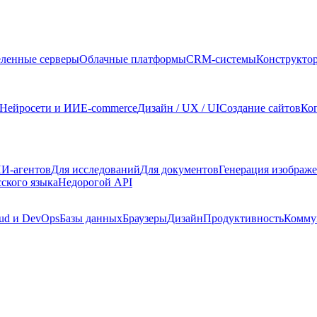
ленные серверы
Облачные платформы
CRM-системы
Конструкто
Нейросети и ИИ
E-commerce
Дизайн / UX / UI
Создание сайтов
Ко
И-агентов
Для исследований
Для документов
Генерация изображ
сского языка
Недорогой API
ud и DevOps
Базы данных
Браузеры
Дизайн
Продуктивность
Комму