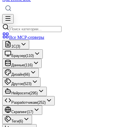
Все MCP-серверы
1C
(
3
)
Браузер
(
110
)
Данные
(
116
)
Дизайн
(
66
)
Другое
(
523
)
Нейросети
(
295
)
Разработчикам
(
252
)
Скрапинг
(
17
)
Теги
(
6
)