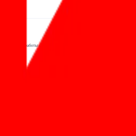
ий, Shorts и работы с аудиторией.
 video growth-командам.