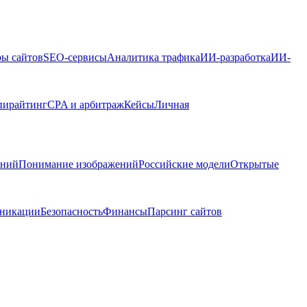
ры сайтов
SEO-сервисы
Аналитика трафика
ИИ-разработка
ИИ-
пирайтинг
CPA и арбитраж
Кейсы
Личная
ений
Понимание изображений
Российские модели
Открытые
никации
Безопасность
Финансы
Парсинг сайтов