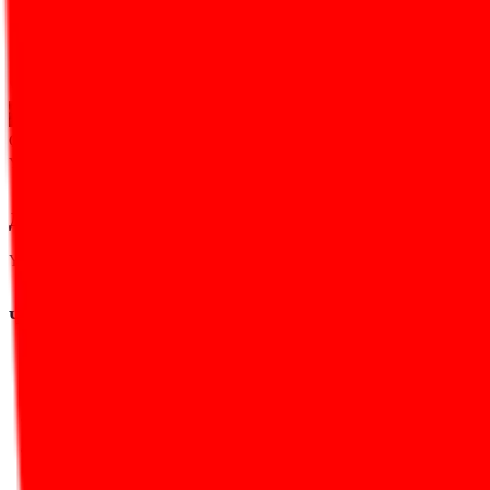
Компания
YouTube
Обзор
Обзор подготовил(а)
Елена Кравцова
YouTube используется для публикации видео, ведения каналов, трансляц
Для кого подходит YouTube
YouTube полезен авторам, медиа, брендам, образовательным проектам и
Что можно делать
публикация видео
каналы и плейлисты
поиск и метаданные видео
YouTube Data API