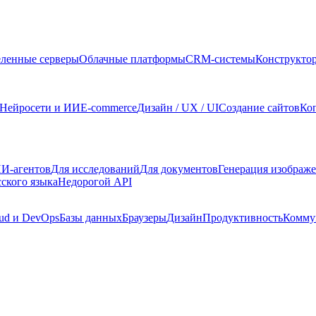
ленные серверы
Облачные платформы
CRM-системы
Конструкто
Нейросети и ИИ
E-commerce
Дизайн / UX / UI
Создание сайтов
Ко
И-агентов
Для исследований
Для документов
Генерация изображ
сского языка
Недорогой API
ud и DevOps
Базы данных
Браузеры
Дизайн
Продуктивность
Комму