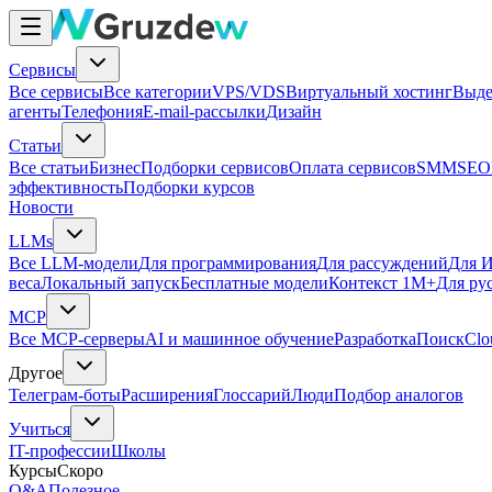
Сервисы
Все сервисы
Все категории
VPS/VDS
Виртуальный хостинг
Выде
агенты
Телефония
E-mail-рассылки
Дизайн
Статьи
Все статьи
Бизнес
Подборки сервисов
Оплата сервисов
SMM
SEO
эффективность
Подборки курсов
Новости
LLMs
Все LLM-модели
Для программирования
Для рассуждений
Для И
веса
Локальный запуск
Бесплатные модели
Контекст 1M+
Для ру
MCP
Все MCP-серверы
AI и машинное обучение
Разработка
Поиск
Clo
Другое
Телеграм-боты
Расширения
Глоссарий
Люди
Подбор аналогов
Учиться
IT-профессии
Школы
Курсы
Скоро
Q&A
Полезное