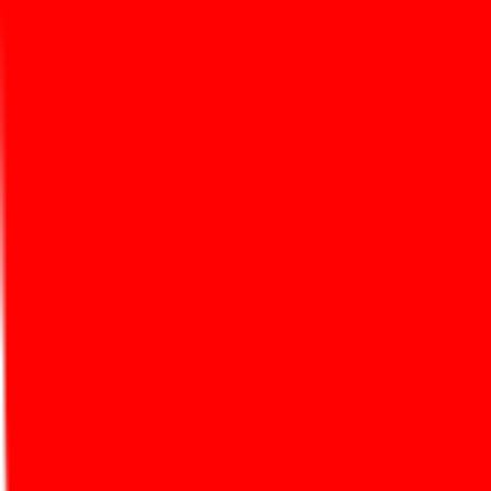
Интеграции
REST API
Интеграции с ИИ
MCP
mcp-youtube-transcript
watch-cli
yutu
Watch CLI
MCP Youtube T
ИИ-инструменты
Не заявлены
Языки
Языки интерфейса
Английский
Основатель
Основатель
Не указан
Компания