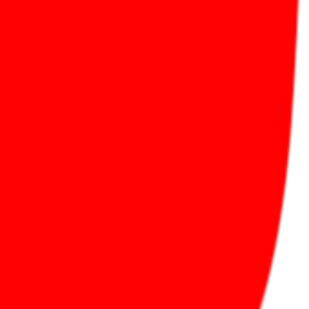
 подключить к ИИ-агентам, Claude, Cursor или другим MCP-клиентам