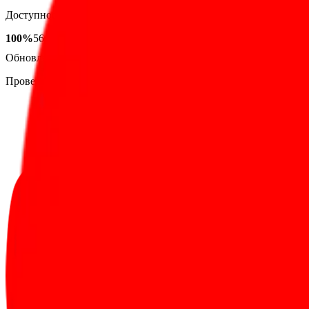
Доступность сайта за 7 дней
100
%
56
проверок
· средний ответ 367 мс
Обновлено
08.08, 12:17
Мониторинг Pingdesk
Проверяем публичный сайт примерно раз в 3 часа. Краткие сбо