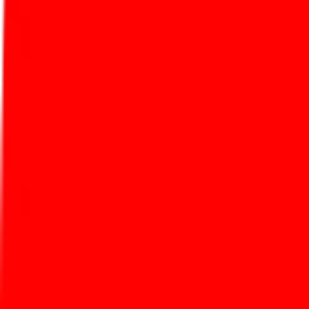
Есть пробный период
Нет
Бесплатная версия
Да
Open Source
Нет
Цена от
0
Российский сервис
Реестр отечественного ПО
Нет
Соответствие 152-ФЗ
Нет
Платформы
Веб
Да
iOS
Да
Android
Да
API
Да
Десктоп
Нет
Серверный пакет
Нет
GitHub
Нет
Интеграции