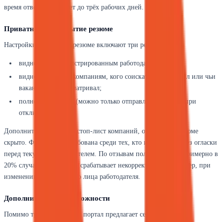
время ответа составляет до трёх рабочих дней.
Приватность и скрытие резюме
Настройки видимости резюме включают три режима:
видно всем зарегистрированным работодателям;
видно только тем компаниям, кого соискатель пригласил или чьи
вакансии он просматривал;
полностью скрыто (можно только отправлять вручную при
отклике).
Дополнительно ведётся стоп-лист компаний, от которых резюме
скрыто. Функция востребована среди тех, кто ищет работу без огласки
перед текущим работодателем. По отзывам пользователей, примерно в
20% случаев блокировка срабатывает некорректно — например, при
изменении юридического лица работодателя.
Дополнительные возможности
Помимо трудоустройства, портал предлагает сервисы,