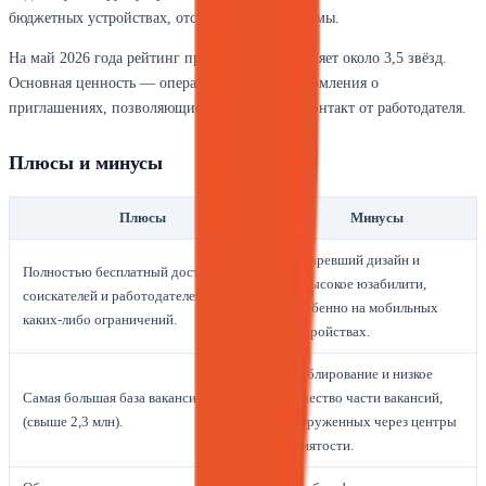
бюджетных устройствах, отсутствие тёмной темы.
На май 2026 года рейтинг приложения составляет около 3,5 звёзд.
Основная ценность — оперативные push-уведомления о
приглашениях, позволяющие не пропустить контакт от работодателя.
Плюсы и минусы
Плюсы
Минусы
Устаревший дизайн и
Полностью бесплатный доступ для
невысокое юзабилити,
соискателей и работодателей без
особенно на мобильных
каких-либо ограничений.
устройствах.
Дублирование и низкое
Самая большая база вакансий в стране
качество части вакансий,
(свыше 2,3 млн).
загруженных через центры
занятости.