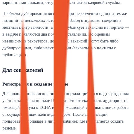
зарплатными вилками, отсутствием контактов кадровой службы.
Проблема дублирования возникает при пересечении одних и тех же
позиций из нескольких источников. Завод отправляет сведения в
местный центр занятости, а также публикует вакансию на портале —
в выдаче появляются два похожих объявления. По оценкам
независимых рекрутеров, до 15–20% вакансий могут быть либо
дублирующими, либо неактуальными (закрыты, но не сняты с
публикации).
Для соискателей
Регистрация и создание резюме
Для полноценного использования портала требуется подтверждённая
учётная запись на портале Госуслуг. Это отсекает часть аудитории, не
имеющей доступа к ЕСИА или не желающей связывать поиск работы
с государственным идентификатором. После авторизации
пользователь попадает в личный кабинет, где предлагается создать
резюме.