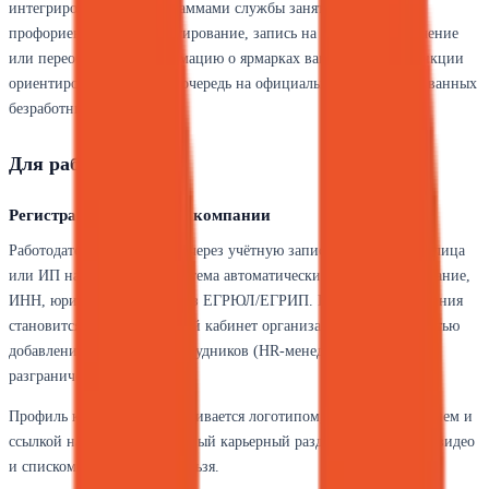
интегрированные с программами службы занятости:
профориентационное тестирование, запись на бесплатное обучение
или переобучение, информацию о ярмарках вакансий. Эти функции
ориентированы в первую очередь на официально зарегистрированных
безработных.
Для работодателей
Регистрация и профиль компании
Работодатель авторизуется через учётную запись юридического лица
или ИП на Госуслугах. Система автоматически подгружает название,
ИНН, юридический адрес из ЕГРЮЛ/ЕГРИП. После подтверждения
становится доступен личный кабинет организации с возможностью
добавления нескольких сотрудников (HR-менеджеров) и
разграничением прав.
Профиль компании ограничивается логотипом, кратким описанием и
ссылкой на сайт. Полноценный карьерный раздел с фото офиса, видео
и списком льгот создать нельзя.