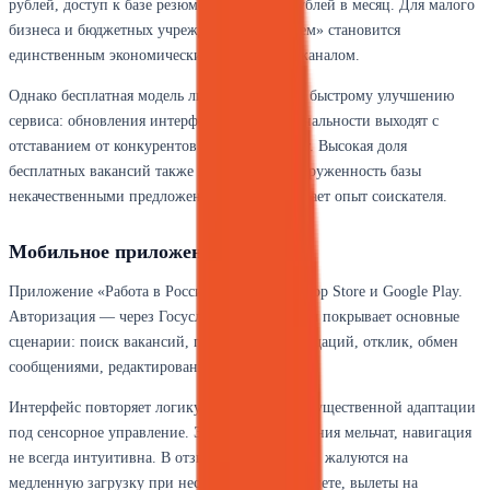
рублей, доступ к базе резюме — от 10000 рублей в месяц. Для малого
бизнеса и бюджетных учреждений «Труд всем» становится
единственным экономически оправданным каналом.
Однако бесплатная модель лишает стимула к быстрому улучшению
сервиса: обновления интерфейса и функциональности выходят с
отставанием от конкурентов на несколько лет. Высокая доля
бесплатных вакансий также порождает перегруженность базы
некачественными предложениями, что ухудшает опыт соискателя.
Мобильное приложение
Приложение «Работа в России» доступно в App Store и Google Play.
Авторизация — через Госуслуги. Функционал покрывает основные
сценарии: поиск вакансий, просмотр рекомендаций, отклик, обмен
сообщениями, редактирование резюме.
Интерфейс повторяет логику веб-версии без существенной адаптации
под сенсорное управление. Элементы управления мельчат, навигация
не всегда интуитивна. В отзывах пользователи жалуются на
медленную загрузку при нестабильном интернете, вылеты на