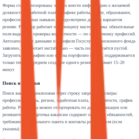
Форма стандартизирована: можно внести информацию о желаемой
должности, заработной плате, графике работы, опыте, образовании,
профессиональных навыках. Предусмотрено до пяти вариантов
резюме. Редактор работает по принципу мастер-формы: обязательные
поля выделены, проверка корректности — по справочнику профессий.
Автозаполнение данными из профиля Госуслуг и Пенсионного фонда
заявлено, но работает нестабильно — часть полей остаётся пустой.
Загрузить фотографию или файлы портфолио нельзя, поддерживается
только текст. В среднем создание одного резюме занимает 15–20
минут.
Поиск и отклики
Поиск вакансий реализован через строку запроса и фильтры:
профессия, отрасль, регион, заработная плата, тип занятости, график
работы. Результаты можно отсортировать по дате публикации или
релевантности. Карточка вакансии содержит описание обязанностей,
требований, социального пакета и контакты работодателя (если
указаны).