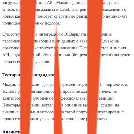
загрузка через CSV или API. Можно единовременно выгрузить
список откликов для анализа в Excel. Настройка автоуведомлений о
новых кандидатах помогает оперативно реагировать, но не заменяет
полноценную воронку подбора.
Существует модуль интеграции с 1С:Зарплата и управление
персоналом для синхронизации данных о вакансиях. Однако на
практике настройка требует привлечения IT-специалистов и знания
API, а двусторонний обмен данными (без ручной выгрузки) доступен
не во всех конфигурациях.
Тестирование кандидатов
Модуль тестирования для работодателей отсутствует. На портале есть
только профориентационное тестирование для соискателей, не
адаптированное для оценки профессиональных компетенций.
Некоторые компании вставляют в описание вакансии ссылки на
внешние тестовые платформы, но такой подход не интегрирован с
процессом отбора и усложняет отслеживание результатов.
Аналитика