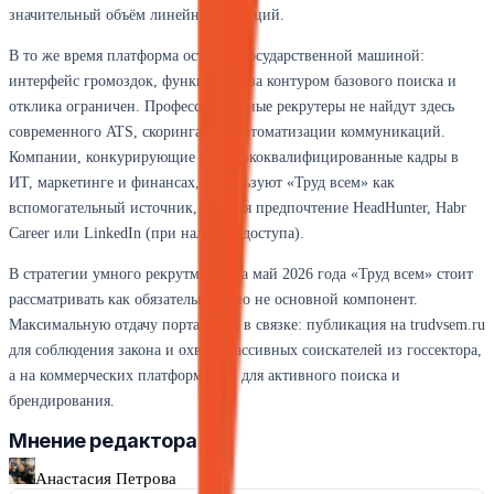
значительный объём линейных позиций.
В то же время платформа остаётся государственной машиной:
интерфейс громоздок, функционал за контуром базового поиска и
отклика ограничен. Профессиональные рекрутеры не найдут здесь
современного ATS, скоринга или автоматизации коммуникаций.
Компании, конкурирующие за высококвалифицированные кадры в
ИТ, маркетинге и финансах, используют «Труд всем» как
вспомогательный источник, отдавая предпочтение HeadHunter, Habr
Career или LinkedIn (при наличии доступа).
В стратегии умного рекрутмента на май 2026 года «Труд всем» стоит
рассматривать как обязательный, но не основной компонент.
Максимальную отдачу портал даёт в связке: публикация на trudvsem.ru
для соблюдения закона и охвата пассивных соискателей из госсектора,
а на коммерческих платформах — для активного поиска и
брендирования.
Мнение редактора
Анастасия Петрова