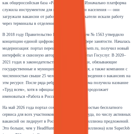
как общероссийская база «Работа в России». Изначально платформа
служила инструментом для центров занятости населения — они
загружали вакансии от работодателей, а соискатели искали работу
через терминалы в отделениях.
В 2018 году Правительство РФ постановлением № 1563 утвердило
концепцию единой цифровой платформы в сфере занятости. Началась
модернизация: портал перешёл на домен trudvsem.ru, получил новый
интерфейс и сквозную авторизацию через портал Госуслуг. В 2020–
2021 годах в законодательство внесли поправки, обязывающие
государственные и муниципальные учреждения, а также компании с
численностью свыше 25 человек публиковать сведения о вакансиях на
этм ресурсе. После ряда ребрендингов платформа получила название
«Труд всем», хотя в официальных документах продолжает
именоваться «Работа в России».
На май 2026 года портал сохраняет статус полностью бесплатного
сервиса для всех участников. По данным Роструда, по числу активных
вакансий он лидирует в России — около 2,3 миллиона предложений.
Это больше, чем у HeadHunter (примерно 1,5 миллиона) или SuperJob