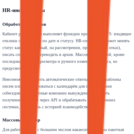
HR-инструменты
Обработка откликов
Кабинет работодателя выполняет функции простейшей ATS: входящие
отклики сортируются по дате и статусу. HR-специалист может менять
статус кандидата (новый, на рассмотрении, приглашение, отказ),
писать сообщения, переводить в архив. Массовых действий, кроме
последовательного просмотра и ручного изменения статуса, не
предусмотрено.
Невозможно настроить автоматические ответы, создать шаблоны
писем или интегрироваться с календарём для планирования
собеседований. Крупные компании вынуждены выгружать
полученные резюме через API и обрабатывать их в сторонних
системах, теряя связь с историей взаимодействия.
Массовый подбор
Для работодателей с большим числом вакансий доступна пакетная