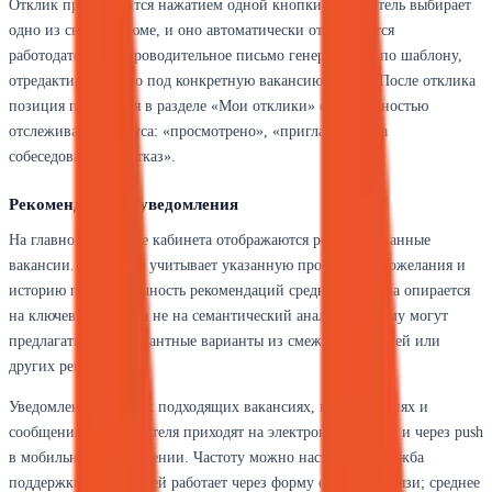
Отклик производится нажатием одной кнопки. Соискатель выбирает
одно из своих резюме, и оно автоматически отправляется
работодателю. Сопроводительное письмо генерируется по шаблону,
отредактировать его под конкретную вакансию нельзя. После отклика
позиция появляется в разделе «Мои отклики» с возможностью
отслеживания статуса: «просмотрено», «приглашение на
собеседование», «отказ».
Рекомендации и уведомления
На главной странице кабинета отображаются рекомендованные
вакансии. Алгоритм учитывает указанную профессию, пожелания и
историю поиска. Точность рекомендаций средняя: система опирается
на ключевые слова, а не на семантический анализ, поэтому могут
предлагаться нерелевантные варианты из смежных областей или
других регионов.
Уведомления о новых подходящих вакансиях, приглашениях и
сообщениях работодателя приходят на электронную почту и через push
в мобильном приложении. Частоту можно настроить. Служба
поддержки соискателей работает через форму обратной связи; среднее