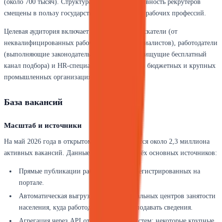
(около 700 тысяч). Структура аудитории и активность рекрутеров
смещены в пользу государственного сектора и рабочих профессий.
Целевая аудитория включает три сегмента: соискатели (от
неквалифицированных рабочих до узких специалистов), работодатели
(выполняющие законодательное требование и ищущие бесплатный
канал подбора) и HR-специалисты, особенно в бюджетных и крупных
промышленных организациях.
База вакансий
Масштаб и источники
На май 2026 года в открытом доступе находятся около 2,3 миллиона
активных вакансий. Данные поступают из трёх основных источников:
Прямые публикации работодателей, зарегистрированных на
портале.
Автоматическая выгрузка из 89 региональных центров занятости
населения, куда работодатели обязаны подавать сведения.
Агрегация через API от партнёрских систем: некоторые крупные