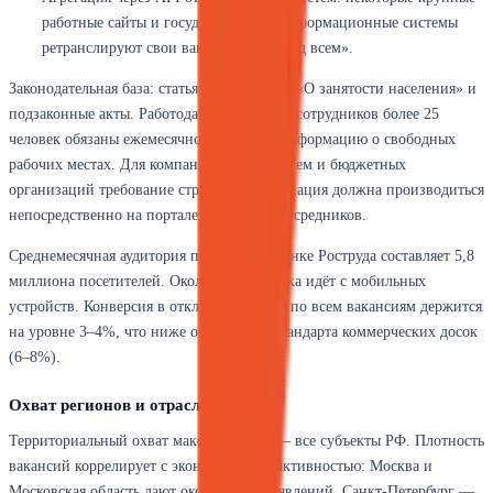
работные сайты и государственные информационные системы
ретранслируют свои вакансии на «Труд всем».
Законодательная база: статья 25 Закона РФ «О занятости населения» и
подзаконные акты. Работодатели с числом сотрудников более 25
человек обязаны ежемесячно размещать информацию о свободных
рабочих местах. Для компаний с госучастием и бюджетных
организаций требование строже — публикация должна производиться
непосредственно на портале, а не через посредников.
Среднемесячная аудитория портала по оценке Роструда составляет 5,8
миллиона посетителей. Около 70% трафика идёт с мобильных
устройств. Конверсия в отклик в среднем по всем вакансиям держится
на уровне 3–4%, что ниже отраслевого стандарта коммерческих досок
(6–8%).
Охват регионов и отраслей
Территориальный охват максимальный — все субъекты РФ. Плотность
вакансий коррелирует с экономической активностью: Москва и
Московская область дают около 15% объявлений, Санкт-Петербург —