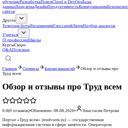
обучение
Разработка
Поиск
Cloud и DevOps
Базы
данных
Браузеры
Дизайн
Продуктивность
Коммуникации
Безопасно
сайтов
Другое
Телеграм-боты
Расширения
Глоссарий
Люди
Подбор аналогов
Учиться
IT-профессии
Школы
Курсы
Скоро
Q&A
Полезное
Главная
Сервисы
Биржи вакансий
Обзор и отзывы про
Труд всем
Обзор и отзывы про Труд всем
0.0
(
0
отзывов)
•
Обновлено:
08.08.2026
•
Анастасия Петрова
Портал «Труд всем» (trudvsem.ru) — государственная
информационная система в сфере занятости. Оператором