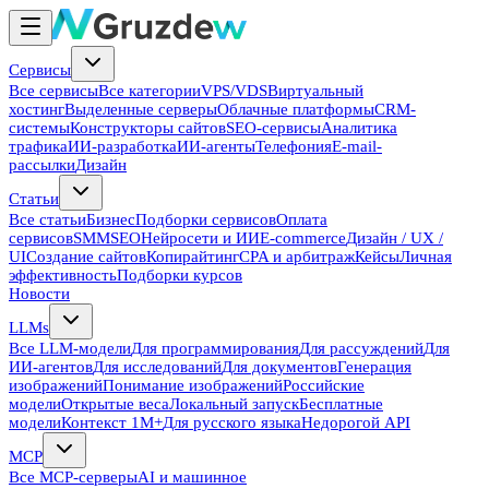
Сервисы
Все сервисы
Все категории
VPS/VDS
Виртуальный
хостинг
Выделенные серверы
Облачные платформы
CRM-
системы
Конструкторы сайтов
SEO-сервисы
Аналитика
трафика
ИИ-разработка
ИИ-агенты
Телефония
E-mail-
рассылки
Дизайн
Статьи
Все статьи
Бизнес
Подборки сервисов
Оплата
сервисов
SMM
SEO
Нейросети и ИИ
E-commerce
Дизайн / UX /
UI
Создание сайтов
Копирайтинг
CPA и арбитраж
Кейсы
Личная
эффективность
Подборки курсов
Новости
LLMs
Все LLM-модели
Для программирования
Для рассуждений
Для
ИИ-агентов
Для исследований
Для документов
Генерация
изображений
Понимание изображений
Российские
модели
Открытые веса
Локальный запуск
Бесплатные
модели
Контекст 1M+
Для русского языка
Недорогой API
MCP
Все MCP-серверы
AI и машинное