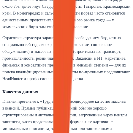
около 7%, далее идут Свердловская область, Татарстан, Краснодарский
край. В моногородах и сельской местности портал часто становится
единственным представителем формального рынка труда — у
коммерческих бирж там слабое проникновение.
Отраслевая структура характеризуется преобладанием бюджетных
специальностей (здравоохранение, образование, социальное
обслуживание) и массовых профессий (строительство, транспорт,
промышленность, розничная торговля). Вакансии в ИТ, маркетинге,
финансах и консалтинге представлены в меньшей степени — для их
поиска квалифицированные специалисты по-прежнему предпочитают
HeadHunter и профессиональные сообщества.
Качество данных
Главная претензия к «Труд всем» — неоднородное качество массива
вакансий. Прямые публикации компаний обычно хорошо
структурированы и актуальны. Вакансии, загруженные через центры
занятости, часто представляют собой формальные карточки с
минимальным описанием, завышенными или заниженными