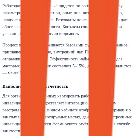
Работодатель может искать кандидатов по расширенному набору
параметров: профессия, регион, опыт, пол, возраст, гражданство,
наличие водительских прав. Результаты поиска сортируются по дате
обновления или релевантности. Контакты соискателя видны при
условии, что он не ограничил видимость.
Процесс подбора поддерживается базовыми функциями: избранное,
приглашения на вакансию, внутренний чат. Приглашение
отправляется мгновенно. Эффективность найма варьируется: для
массовых позиций отклик составляет 5–15%, для узких специалистов
— менее 2%.
Выполнение квот и отчётность
Для организаций, обязанных квотировать рабочие места для
инвалидов, портал предоставляет интеграцию с Федеральным
реестром инвалидов. В личном кабинете отображается информация о
занятых и вакантных квотируемых местах, данные о трудоустроенных
инвалидах, автоматически формируются отчёты для подачи в службу
занятости.