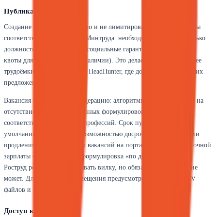
Публикация вакансий
Создание вакансии бесплатно и не лимитировано. Шаблон формы
соответствует требованиям Минтруда: необходимо указать не только
должность и зарплату, но и социальные гарантии, условия труда,
квоты для инвалидов (при наличии). Это делает размещение более
трудоёмким по сравнению с HeadHunter, где достаточно нескольких
предложений.
Вакансия может пройти модерацию: алгоритмы проверяют текст на
отсутствие дискриминационных формулировок и формальное
соответствие справочнику профессий. Срок публикации по
умолчанию — 30 дней, с возможностью досрочного закрытия или
продления. Около 40% всех вакансий на портале подаются без точной
зарплаты — используется формулировка «по договорённости».
Роструд рекомендует указывать вилку, но обязать работодателя не
может. Для массового размещения предусмотрен импорт из CSV-
файлов и через API.
Доступ к базе резюме