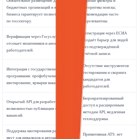
Обязательное размещение для
Слабые фильтры и
бюджетных организаций и крупного
алгоритмы поиска;
бизнеса гарантирует полноту данных
рекомендации часто
по госсектору.
нерелевантны.
Регистрация через ЕСИА
Верификация через Госуслуги
создаёт барьер для людей
отсекает мошенников и анонимных
без подтверждённой
работодателей.
учётной записи.
Отсутствие инструментов
Интеграция с государственными
тестирования и скоринга
программами: профобучение,
кандидатов для
квотирование, ярмарки вакансий.
работодателей.
Бюрократизированный
Открытый API для разработчиков с
доступ к расширенным
возможностью публикации и поиска
методам API, медленная
вакансий.
техподдержка.
Поддержка квотирования рабочих
Примитивная ATS: нет
мест для инвалидов и автоматическая