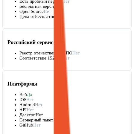
Есть пробный период
Нет
Бесплатная версия
Да
Open Source
Нет
Цена от
Бесплатно
Российский сервис
Реестр отечественного ПО
Нет
Соответствие 152-ФЗ
Нет
Платформы
Веб
Да
iOS
Нет
Android
Нет
API
Нет
Десктоп
Нет
Серверный пакет
Нет
GitHub
Нет