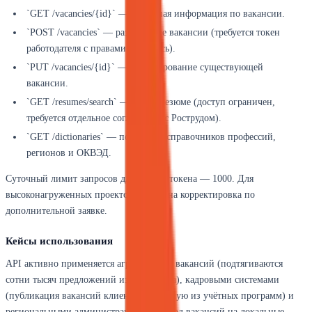
`GET /vacancies/{id}` — детальная информация по вакансии.
`POST /vacancies` — размещение вакансии (требуется токен
работодателя с правами на запись).
`PUT /vacancies/{id}` — редактирование существующей
вакансии.
`GET /resumes/search` — поиск резюме (доступ ограничен,
требуется отдельное соглашение с Рострудом).
`GET /dictionaries` — получение справочников профессий,
регионов и ОКВЭД.
Суточный лимит запросов для одного токена — 1000. Для
высоконагруженных проектов возможна корректировка по
дополнительной заявке.
Кейсы использования
API активно применяется агрегаторами вакансий (подтягиваются
сотни тысяч предложений из госсектора), кадровыми системами
(публикация вакансий клиентов напрямую из учётных программ) и
региональными администрациями (вывод вакансий на локальные