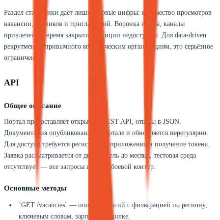
Раздел статистики даёт лишь базовые цифры: количество просмотров
вакансии, откликов и приглашений. Воронка найма, каналы
привлечения, время закрытия позиции недоступны. Для data-driven
рекрутмента, привычного коммерческим организациям, это серьёзное
ограничение.
API
Общее описание
Портал предоставляет открытый REST API, ответы в JSON.
Документация опубликована на портале и обновляется нерегулярно.
Для доступа требуется регистрация приложения и получение токена.
Заявка рассматривается от двух недель до месяца, тестовая среда
отсутствует — все запросы идут на боевой контур.
Основные методы
`GET /vacancies` — поиск вакансий с фильтрацией по региону,
ключевым словам, зарплатной вилке.