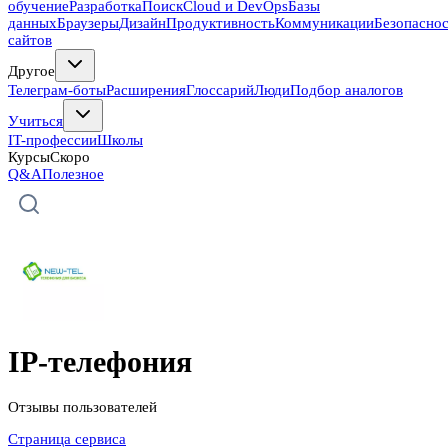
обучение
Разработка
Поиск
Cloud и DevOps
Базы
данных
Браузеры
Дизайн
Продуктивность
Коммуникации
Безопасно
сайтов
Другое
Телеграм-боты
Расширения
Глоссарий
Люди
Подбор аналогов
Учиться
IT-профессии
Школы
Курсы
Скоро
Q&A
Полезное
IP-телефония
Отзывы пользователей
Страница сервиса