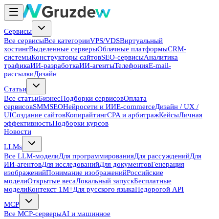
Сервисы
Все сервисы
Все категории
VPS/VDS
Виртуальный
хостинг
Выделенные серверы
Облачные платформы
CRM-
системы
Конструкторы сайтов
SEO-сервисы
Аналитика
трафика
ИИ-разработка
ИИ-агенты
Телефония
E-mail-
рассылки
Дизайн
Статьи
Все статьи
Бизнес
Подборки сервисов
Оплата
сервисов
SMM
SEO
Нейросети и ИИ
E-commerce
Дизайн / UX /
UI
Создание сайтов
Копирайтинг
CPA и арбитраж
Кейсы
Личная
эффективность
Подборки курсов
Новости
LLMs
Все LLM-модели
Для программирования
Для рассуждений
Для
ИИ-агентов
Для исследований
Для документов
Генерация
изображений
Понимание изображений
Российские
модели
Открытые веса
Локальный запуск
Бесплатные
модели
Контекст 1M+
Для русского языка
Недорогой API
MCP
Все MCP-серверы
AI и машинное