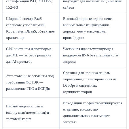
сертификации ISO, PCI DSS,
подходит для частных лиц и мелких
152-ФЗ
сайтов
Широкий спектр PaaS-
Высокий порог входа по цене —
сервисов: управляемый
минимальные конфигурации
Kubernetes, DBaaS, объектное
дороже, чем у масс-маркет
хранилище
провайдеров
GPU-инстансы и платформа
Частичная или отсутствующая
для ML — готовое решение
поддержка IPv6 без специального
для AI-проектов
запроса
Сложная для новичка панель
Аттестованные сегменты под
управления, ориентированная на
требования ФСТЭК —
DevOps и системных
размещение ГИС и ИСПДн
администраторов
Исходящий трафик тарифицируется
Гибкие модели оплаты
отдельно; множество
(оминутная/помесячная) и
дополнительных плат может
тестовый грант
запутать