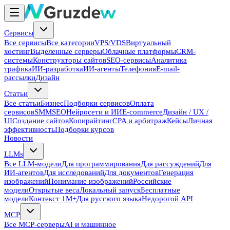
Сервисы
Все сервисы
Все категории
VPS/VDS
Виртуальный
хостинг
Выделенные серверы
Облачные платформы
CRM-
системы
Конструкторы сайтов
SEO-сервисы
Аналитика
трафика
ИИ-разработка
ИИ-агенты
Телефония
E-mail-
рассылки
Дизайн
Статьи
Все статьи
Бизнес
Подборки сервисов
Оплата
сервисов
SMM
SEO
Нейросети и ИИ
E-commerce
Дизайн / UX /
UI
Создание сайтов
Копирайтинг
CPA и арбитраж
Кейсы
Личная
эффективность
Подборки курсов
Новости
LLMs
Все LLM-модели
Для программирования
Для рассуждений
Для
ИИ-агентов
Для исследований
Для документов
Генерация
изображений
Понимание изображений
Российские
модели
Открытые веса
Локальный запуск
Бесплатные
модели
Контекст 1M+
Для русского языка
Недорогой API
MCP
Все MCP-серверы
AI и машинное