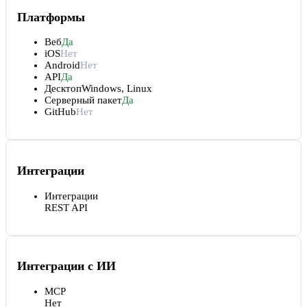
Платформы
Веб
Да
iOS
Нет
Android
Нет
API
Да
Десктоп
Windows, Linux
Серверный пакет
Да
GitHub
Нет
Интеграции
Интеграции
REST API
Интеграции с ИИ
MCP
Нет