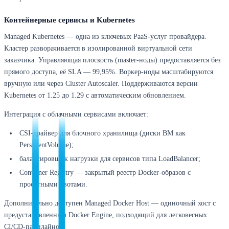
Контейнерные сервисы и Kubernetes
Managed Kubernetes — одна из ключевых PaaS-услуг провайдера.
Кластер разворачивается в изолированной виртуальной сети
заказчика. Управляющая плоскость (master-ноды) предоставляется без
прямого доступа, её SLA — 99,95%. Воркер-ноды масштабируются
вручную или через Cluster Autoscaler. Поддерживаются версии
Kubernetes от 1.25 до 1.29 с автоматическим обновлением.
Интеграция с облачными сервисами включает:
CSI-драйвер для блочного хранилища (диски ВМ как
PersistentVolume);
балансировщик нагрузки для сервисов типа LoadBalancer;
Container Registry — закрытый реестр Docker-образов с
проектными квотами.
Дополнительно доступен Managed Docker Host — одиночный хост с
предустановленным Docker Engine, подходящий для легковесных
CI/CD-пайплайнов.