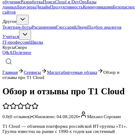
обучение
Разработка
Поиск
Cloud и DevOps
Базы
данных
Браузеры
Дизайн
Продуктивность
Коммуникации
Безопасно
сайтов
Другое
Телеграм-боты
Расширения
Глоссарий
Люди
Подбор аналогов
Учиться
IT-профессии
Школы
Курсы
Скоро
Q&A
Полезное
Главная
Сервисы
Масштабируемые облака
Обзор и
отзывы про T1 Cloud
Обзор и отзывы про T1 Cloud
0.0
(
0
отзывов)
•
Обновлено:
04.08.2026
•
Михаил Сорокин
T1 Cloud — облачная платформа российской ИТ-группы «Т1».
Группа известна на рынке с 1990-х годов как системный