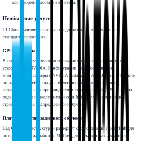
для ускорения доставки контента.
Необычные услуги
T1 Cloud выделяет несколько предложений, нетипичных для
стандартного хостинга.
GPU-инстансы
В каталоге присутствуют виртуальные машины с графическими
ускорителями NVIDIA. Конфигурации включают одно- и
многосокетные серверы с NVIDIA Tesla A100, A4000, Tesla T4. Такие
инстансы востребованы для обучения нейросетей, инференса,
рендеринга и высокопроизводительных вычислений. GPU-машины
подключаются к низколатентной сети InfiniBand, что позволяет
строить кластеры распределённого обучения.
Платформа для машинного обучения
Над GPU-инфраструктурой развёрнут слой сервисов: JupyterHub для
интерактивной разработки, MLflow для трекинга экспериментов,