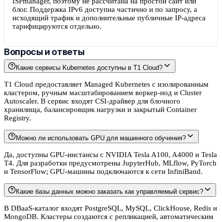
ISPmanager, поэтому не рассчитана на простой сайт или
блог. Поддержка IPv6 доступна частично и по запросу, а
исходящий трафик и дополнительные публичные IP-адреса
тарифицируются отдельно.
Вопросы и ответы
Какие сервисы Kubernetes доступны в T1 Cloud?
T1 Cloud предоставляет Managed Kubernetes с изолированным
кластером, ручным масштабированием воркер-нод и Cluster
Autoscaler. В сервис входят CSI-драйвер для блочного
хранилища, балансировщик нагрузки и закрытый Container
Registry.
Можно ли использовать GPU для машинного обучения?
Да, доступны GPU-инстансы с NVIDIA Tesla A100, A4000 и Tesla
T4. Для разработки предусмотрены JupyterHub, MLflow, PyTorch
и TensorFlow; GPU-машины подключаются к сети InfiniBand.
Какие базы данных можно заказать как управляемый сервис?
В DBaaS-каталог входят PostgreSQL, MySQL, ClickHouse, Redis и
MongoDB. Кластеры создаются с репликацией, автоматическим