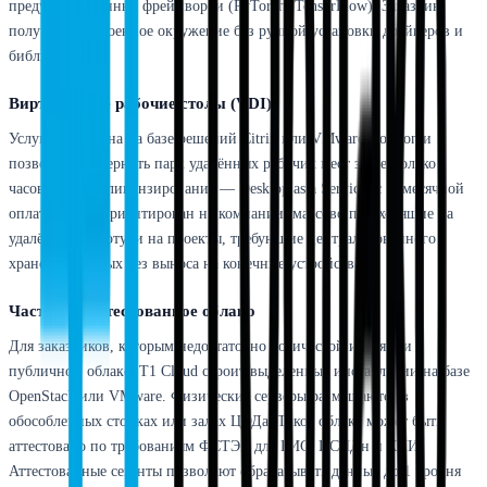
предустановленные фреймворки (PyTorch, TensorFlow). Заказчик
получает настроенное окружение без ручной установки драйверов и
библиотек.
Виртуальные рабочие столы (VDI)
Услуга построена на базе решений Citrix или VMware Horizon и
позволяет развернуть парк удалённых рабочих мест за несколько
часов. Модель лицензирования — Desktop as a Service, с помесячной
оплатой. VDI ориентирован на компании, массово переходящие на
удалённую работу, и на проекты, требующие централизованного
хранения данных без выноса на конечные устройства.
Частное и аттестованное облако
Для заказчиков, которым недостаточно логической изоляции в
публичном облаке, T1 Cloud строит выделенные инсталляции на базе
OpenStack или VMware. Физические серверы размещаются в
обособленных стойках или залах ЦОДа. Такое облако может быть
аттестовано по требованиям ФСТЭК для ГИС, ИСПДн и КИИ.
Аттестованные сегенты позволяют обрабатывать данные до 1 уровня