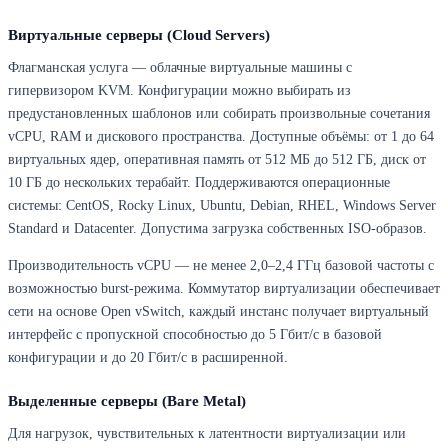
Виртуальные серверы (Cloud Servers)
Флагманская услуга — облачные виртуальные машины с
гипервизором KVM. Конфигурации можно выбирать из
предустановленных шаблонов или собирать произвольные сочетания
vCPU, RAM и дискового пространства. Доступные объёмы: от 1 до 64
виртуальных ядер, оперативная память от 512 МБ до 512 ГБ, диск от
10 ГБ до нескольких терабайт. Поддерживаются операционные
системы: CentOS, Rocky Linux, Ubuntu, Debian, RHEL, Windows Server
Standard и Datacenter. Допустима загрузка собственных ISO-образов.
Производительность vCPU — не менее 2,0–2,4 ГГц базовой частоты с
возможностью burst-режима. Коммутатор виртуализации обеспечивает
сети на основе Open vSwitch, каждый инстанс получает виртуальный
интерфейс с пропускной способностью до 5 Гбит/с в базовой
конфигурации и до 20 Гбит/с в расширенной.
Выделенные серверы (Bare Metal)
Для нагрузок, чувствительных к латентности виртуализации или