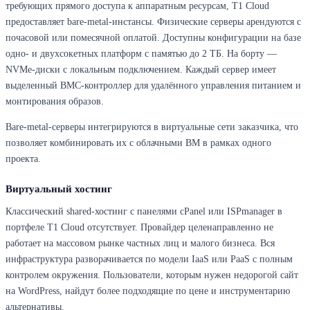
требующих прямого доступа к аппаратным ресурсам, T1 Cloud
предоставляет bare-metal-инстансы. Физические серверы арендуются с
почасовой или помесячной оплатой. Доступны конфигурации на базе
одно- и двухсокетных платформ с памятью до 2 ТБ. На борту —
NVMe-диски с локальным подключением. Каждый сервер имеет
выделенный BMC-контроллер для удалённого управления питанием и
монтирования образов.
Bare-metal-серверы интегрируются в виртуальные сети заказчика, что
позволяет комбинировать их с облачными ВМ в рамках одного
проекта.
Виртуальный хостинг
Классический shared-хостинг с панелями cPanel или ISPmanager в
портфеле T1 Cloud отсутствует. Провайдер целенаправленно не
работает на массовом рынке частных лиц и малого бизнеса. Вся
инфраструктура разворачивается по модели IaaS или PaaS с полным
контролем окружения. Пользователи, которым нужен недорогой сайт
на WordPress, найдут более подходящие по цене и инструментарию
альтернативы.