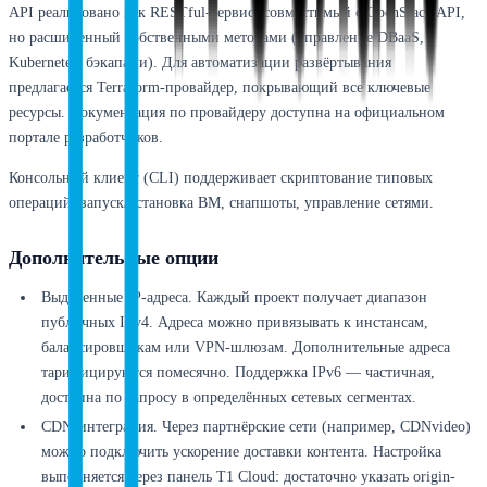
API реализовано как RESTful-сервис, совместимый с OpenStack API,
но расширенный собственными методами (управление DBaaS,
Kubernetes, бэкапами). Для автоматизации развёртывания
предлагается Terraform-провайдер, покрывающий все ключевые
ресурсы. Документация по провайдеру доступна на официальном
портале разработчиков.
Консольный клиент (CLI) поддерживает скриптование типовых
операций: запуск/остановка ВМ, снапшоты, управление сетями.
Дополнительные опции
Выделенные IP-адреса. Каждый проект получает диапазон
публичных IPv4. Адреса можно привязывать к инстансам,
балансировщикам или VPN-шлюзам. Дополнительные адреса
тарифицируются помесячно. Поддержка IPv6 — частичная,
доступна по запросу в определённых сетевых сегментах.
CDN-интеграция. Через партнёрские сети (например, CDNvideo)
можно подключить ускорение доставки контента. Настройка
выполняется через панель T1 Cloud: достаточно указать origin-