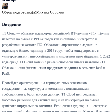
Обзор подготовил(а)
Михаил Сорокин
Введение
T1 Cloud — облачная платформа российской ИТ-группы «Т1». Группа
известна на рынке с 1990-х годов как системный интегратор и
разработчик заказного ПО. Облачное направление выделили в
отдельную бизнес-единицу в 2018 году, чтобы конкурировать с
универсальными гиперскейлерами и нишевыми провайдерами. С 2022
года бренд T1 Cloud заменил ранее использовавшееся название «Т1
Облако» и стал флагманским продуктом холдинга в сегменте IaaS и
PaaS.
Провайдер ориентирован на корпоративных заказчиков,
государственные структуры и компании с повышенными
требованиями к безопасности данных. T1 Cloud не предлагает
массовых решений для частных лиц и не конкурирует на рынке
дешёвого виртуального хостинга. Его целевая аудитория — enterprise-
сектор, ритейл, финтех, телеком и промышленность. Ключевой акцент