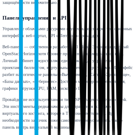
защищённости включительно.
Панели управления и API
Управление облачными ресурсами осуществляется через три основных
интерфейса: веб-портал, API и Terraform-провайдер.
Веб-панель — собственная разработка T1 Cloud. Это не стандартный
OpenStack Horizon, хотя базовые принципы унаследованы от него.
Личный кабинет предоставляет единое окно для управления
проектами, биллингом, виртуальными сетями и ресурсами. Интерфейс
разбит на логические разделы: «Вычисления», «Сети», «Хранилище»,
«Базы данных», «Кубернетес». Доступен мониторинг потребления,
графики загрузки CPU, RAM, дискового I/O.
Провайдер не использует панели типа ISPmanager, cPanel или Plesk.
Эти инструменты предназначены для управления услугами
виртуального хостинга, которые в T1 Cloud отсутствуют. При
необходимости заказчик может самостоятельно установить такую
панель внутрь виртуальной машины.