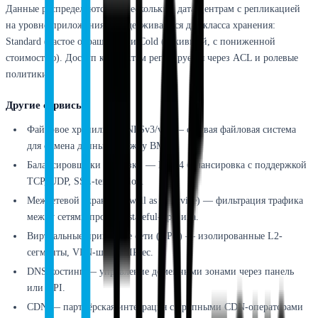
Данные распределяются по нескольким дата-центрам с репликацией
на уровне приложения. Поддерживаются два класса хранения:
Standard (частое обращение) и Cold (архивный, с пониженной
стоимостью). Доступ к объектам регулируется через ACL и ролевые
политики.
Другие сервисы
Файловое хранилище (NFSv3/v4) — сетевая файловая система
для обмена данными между ВМ.
Балансировщики нагрузки — L3/L4 балансировка с поддержкой
TCP, UDP, SSL-termination.
Межсетевой экран (Firewall as a Service) — фильтрация трафика
между сетями проекта, stateful-правила.
Виртуальные приватные сети (VPC) — изолированные L2-
сегменты, VPN-шлюзы IPsec.
DNS-хостинг — управление доменными зонами через панель
или API.
CDN — партнёрская интеграция с крупными CDN-операторами