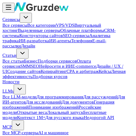
Сервисы
Все сервисы
Все категории
VPS/VDS
Виртуальный
хостинг
Выделенные серверы
Облачные платформы
CRM-
системы
Конструкторы сайтов
SEO-сервисы
Аналитика
трафика
ИИ-разработка
ИИ-агенты
Телефония
E-mail-
рассылки
Дизайн
Статьи
Все статьи
Бизнес
Подборки сервисов
Оплата
сервисов
SMM
SEO
Нейросети и ИИ
E-commerce
Дизайн / UX /
UI
Создание сайтов
Копирайтинг
CPA и арбитраж
Кейсы
Личная
эффективность
Подборки курсов
Новости
LLMs
Все LLM-модели
Для программирования
Для рассуждений
Для
ИИ-агентов
Для исследований
Для документов
Генерация
изображений
Понимание изображений
Российские
модели
Открытые веса
Локальный запуск
Бесплатные
модели
Контекст 1M+
Для русского языка
Недорогой API
MCP
Все MCP-серверы
AI и машинное