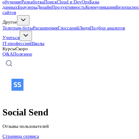
обучение
Разработка
Поиск
Cloud и DevOps
Базы
данных
Браузеры
Дизайн
Продуктивность
Коммуникации
Безопасно
сайтов
Другое
Телеграм-боты
Расширения
Глоссарий
Люди
Подбор аналогов
Учиться
IT-профессии
Школы
Курсы
Скоро
Q&A
Полезное
Social Send
Отзывы пользователей
Страница сервиса