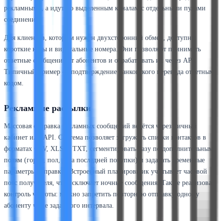
рекламными, а идут по выделенным каналам с отдельными пулами
соединений.
Для клиентов, которым нужен двухсторонний обмен, доступны
короткие коды и виртуальные номера. Они позволяют принимать
ответные сообщения от абонентов и обрабатывать их через API.
Типичный пример — подтверждение банковского перевода ответным
кодом.
Рекламные рассылки
Массовая отправка рекламных сообщений ведётся через личный
кабинет или API. Система позволяет загружать списки контактов в
форматах CSV, XLSX, TXT, сегментировать базу по дополнительным
полям (город, пол, дата последней покупки) и задавать временные
параметры отправки. Встроенный планировщик учитывает часовой
пояс получателя, что исключает ночные сообщения. Также реализован
контроль частоты: можно запретить повторную отправку одному
абоненту чаще заданного интервала.