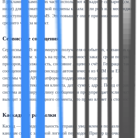
В рекламных кампаниях часто используют каскадные сценарии (см.
ниже) для автоматической подмены канала: если push или мессенджер
недоступны, уходит SMS. Это повышает охват при снижении
среднего чека за контакт.
Сервисные сообщения
Сервисные SMS информируют получателя о событиях, связанных с
обслуживанием: запись на приём, готовность заказа, сроки поверки
приборов, задолженность, состояние лицевого счёта. Генерация таких
сообщений обычно происходит автоматически из CRM или ERP-
системы через API. Платформа поддерживает подстановку
переменных в текст: имя клиента, дату, сумму, адрес. Перед отправкой
система анализирует длину сообщения и предупреждает, если текст
выходит за границы одного сегмента, что прямо влияет на стоимость.
Каскадные рассылки
Каскад — последовательность отправки уведомления по различным
каналам связи с заданной логикой переходов. Пример цепочки: