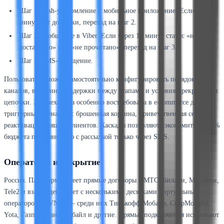
Шаг 1: push-уведомление в мобильное приложение. Если через 5
минут нет доставки, переход на шаг 2.
Шаг 2: сообщение в Viber. Если через 10 минут статус «не
доставлено» или «не прочитано», переход на шаг 3.
Шаг 3: SMS-сообщение.
Пользователь может самостоятельно конфигурировать порядок
каналов, временные задержки между этапами и условия прекращения
цепочки. Эта механика особенно востребована в e-commerce для
триггерных сценариев: брошенная корзина, приветственная серия,
реактивация спящих клиентов. Каскады позволяют сэкономить до 40%
бюджета по сравнению с рассылкой только через SMS.
Операторы и покрытие
Россия. Платформа имеет прямые договоры с МТС, Билайн, МегаФон,
Tele2 и взаимодействует с несколькими десятками виртуальных
операторов (MVNO) — среди них Тинькофф Мобайл, СберМобайл,
Yota, Газпромбанк Мобайл и другие. Прямые подключения исключают