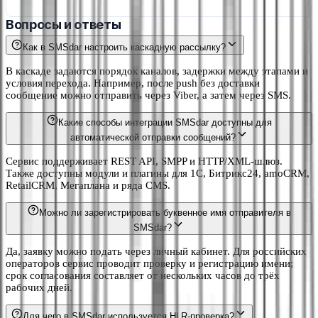
Вопросы и ответы
Как в SMSdar настроить каскадную рассылку?
В каскаде задаются порядок каналов, задержки между этапами и
условия перехода. Например, после push без доставки
сообщение можно отправить через Viber, а затем через SMS.
Какие способы интеграции SMSdar доступны для
автоматической отправки сообщений?
Сервис поддерживает REST API, SMPP и HTTP/XML-шлюз.
Также доступны модули и плагины для 1С, Битрикс24, amoCRM,
RetailCRM, Мегаплана и ряда CMS.
Можно ли зарегистрировать буквенное имя отправителя в
SMSdar?
Да, заявку можно подать через личный кабинет. Для российских
операторов сервис проводит проверку и регистрацию имени;
срок согласования составляет от нескольких часов до трёх
рабочих дней.
Для чего в SMSdar используется HLR-проверка?