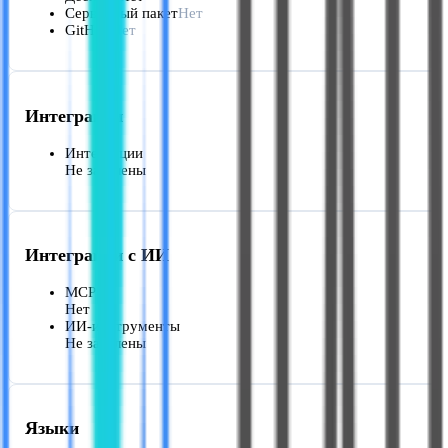
Серверный пакет
Нет
GitHub
Нет
Интеграции
Интеграции
Не заявлены
Интеграции с ИИ
MCP
Нет
ИИ-инструменты
Не заявлены
Языки