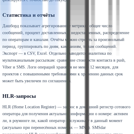
Статистика и отчёты
Дашборд показывает агрегированные метрики: общее число
сообщений, процент доставленных и недоставленных, распределение
по операторам и каналам. Отчёты можно строить за произвольный
период, группировать по дням, кампаниям, типам сообщений.
Экспорт — в CSV, Excel. Отдельно выводится аналитика по
мультиканальным рассылкам: сравнение стоимости контакта в push,
Viber и SMS. Логи операций хранятся не менее 12 месяцев, для
проектов с повышенными требованиями к хранению данных срок
может быть увеличен по соглашению.
HLR-запросы
HLR (Home Location Register) — запрос в домашний регистр сотового
оператора для получения актуальной информации о номере: активен
ли, в роуминге ли, какой оператор обслуживает в данный момент
(актуально при перенесённых номерах — MNP). SMSdar