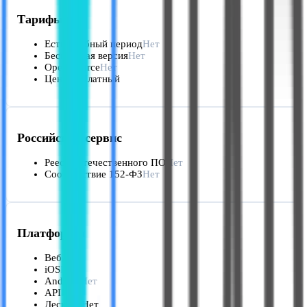
Тарифы
Есть пробный период
Нет
Бесплатная версия
Нет
Open Source
Нет
Цена от
Платный
Российский сервис
Реестр отечественного ПО
Нет
Соответствие 152-ФЗ
Нет
Платформы
Веб
Да
iOS
Нет
Android
Нет
API
Нет
Десктоп
Нет