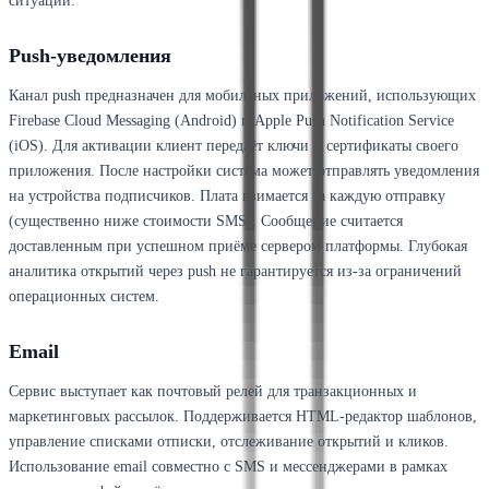
ситуации.
Push-уведомления
Канал push предназначен для мобильных приложений, использующих
Firebase Cloud Messaging (Android) и Apple Push Notification Service
(iOS). Для активации клиент передаёт ключи и сертификаты своего
приложения. После настройки система может отправлять уведомления
на устройства подписчиков. Плата взимается за каждую отправку
(существенно ниже стоимости SMS). Сообщение считается
доставленным при успешном приёме сервером платформы. Глубокая
аналитика открытий через push не гарантируется из-за ограничений
операционных систем.
Email
Сервис выступает как почтовый релей для транзакционных и
маркетинговых рассылок. Поддерживается HTML-редактор шаблонов,
управление списками отписки, отслеживание открытий и кликов.
Использование email совместно с SMS и мессенджерами в рамках