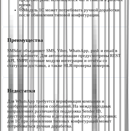
время.
Модуль 1С может потребовать ручной доработки
после обновления типовой конфигурации.
Преимущества
SMSdar объединяет SMS, Viber, WhatsApp, push и email в
одном кабинете. Для автоматизации предусмотрены REST
API, SMPP, готовые модули интеграции и отчёты со
статусами доставки, а также HLR-проверка номеров.
Недостатки
Для WhatsApp требуется верификация компании и
одобрение шаблонов сообщений. На международных
направлениях различаются поддержка Sender ID,
двустороннего обмена и детализация статусов доставки;
для 1С при обновлении типовых конфигураций может
потребоваться ручная доработка.