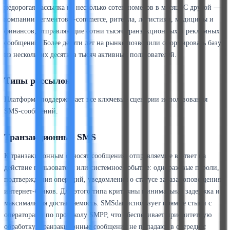
недорогая рассылка на несколько сотен номеров в месяц. С другой —
компании сегментов e-commerce, ритейла, логистики, медицины и
финансов, отправляющие сотни тысяч транзакционных и рекламных
сообщений. Более десяти лет на рынке позволили сформировать базу
из нескольких десятков тысяч активных пользователей.
Типы рассылок
Платформа поддерживает все ключевые сценарии использования
SMS-сообщений.
Транзакционные SMS
К транзакционным относят сообщения, отправляемые в ответ на
действие пользователя или системное событие: одноразовые пароли,
подтверждения операций, уведомления о статусе заказа, оповещения
интернет-банков. Для этого типа критичны минимальная задержка и
максимальная доставляемость. SMSdar использует прямые стыки с
операторами по протоколу SMPP, что обеспечивает приоритетную
обработку. Транзакционные сообщения не попадают в очереди с