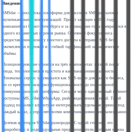
Введение
SMSdar — российская платформа для массовых SMS-рассылок и
мультиканальных коммуникаций. Проект запущен в 2012 году
компанией из Санкт-Петербурга и за прошедшие годы превратился в
одного из заметных игроков рынка. Основной фокус сервиса —
предоставление бизнесу простого доступа к отправке SMS без
ежемесячных платежей и с гибкой тарификацией за фактические
объёмы.
Позиционирование строится на трёх компонентах: низкий порог
входа, технологическая простота и канальная универсальность.
Изначально сервис задумывался как SMS-шлюз для малого бизнеса,
но со временем расширил функциональность до полноценной
коммуникационной платформы. Сегодня через один личный кабинет
доступны SMS, Viber, WhatsApp, push-уведомления и email. Такой
подход позволяет клиенту не интегрировать отдельные сервисы под
каждый канал, а управлять всеми коммуникациями централизованно.
Целевая аудитория SMSdar разнородна. С одной стороны, это
микробизнес и индивидуальные предприниматели, которым нужна