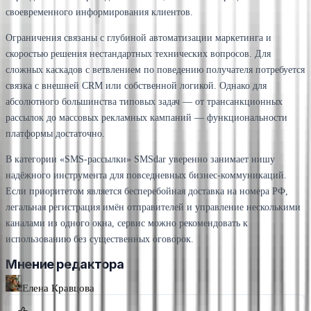
своевременного информирования клиентов.
Ограничения связаны с глубиной автоматизации маркетинга и
скоростью решения нестандартных технических вопросов. Для
сложных каскадов с ветвлением по поведению получателя потребуется
связка с внешней CRM или собственной логикой. Однако для
абсолютного большинства типовых задач — от трансанкционных
рассылок до массовых рекламных кампаний — функциональности
платформы достаточно.
В категории «SMS-рассылки» SMSdar уверенно занимает нишу
надёжного инструмента для повседневных бизнес-коммуникаций.
Если приоритетом является бесперебойная доставка на номера РФ,
легальная регистрация имён отправителей и управление несколькими
каналами из одного окна, сервис можно рекомендовать к
использованию без существенных оговорок.
Мнение редактора
Елена Кравцова