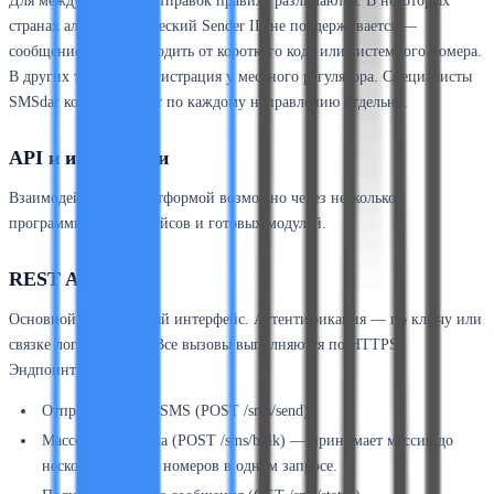
Для международных отправок правила различаются. В некоторых
странах альфанумерический Sender ID не поддерживается —
сообщение будет приходить от короткого кода или системного номера.
В других требуется регистрация у местного регулятора. Специалисты
SMSdar консультируют по каждому направлению отдельно.
API и интеграции
Взаимодействие с платформой возможно через несколько
программных интерфейсов и готовых модулей.
REST API
Основной современный интерфейс. Аутентификация — по ключу или
связке логин-пароль. Все вызовы выполняются по HTTPS.
Эндпоинты:
Отправка одного SMS (POST /sms/send).
Массовая рассылка (POST /sms/bulk) — принимает массив до
нескольких тысяч номеров в одном запросе.