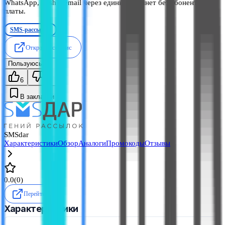
WhatsApp, push и email через единый кабинет без абонентской
платы.
SMS-рассылки
Открыть сервис
Пользуюсь
2
6
0
В закладки
SMSdar
Характеристики
Обзор
Аналоги
Промокоды
Отзывы
0.0
(
0
)
Перейти
Характеристики