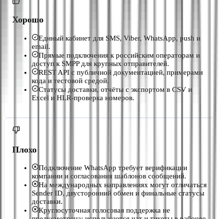
Хорошо
Единый кабинет для SMS, Viber, WhatsApp, push и
email.
Прямые подключения к российским операторам и
доступ к SMPP для крупных отправителей.
REST API с публичной документацией, примерами
кода и тестовой средой.
Статусы доставки, отчёты с экспортом в CSV и
Excel и HLR-проверка номеров.
Плохо
Подключение WhatsApp требует верификации
компании и согласования шаблонов сообщений.
На международных направлениях могут отличаться
Sender ID, двусторонний обмен и финальные статусы
доставки.
Круглосуточная голосовая поддержка не
предусмотрена: используются чат и тикеты в рабочее