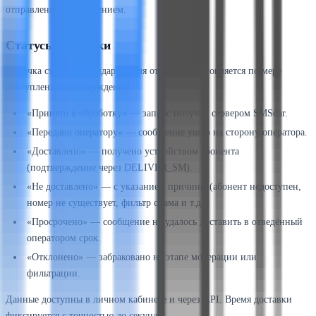
отправленным сообщением.
Статусы доставки
Цепочка статусов стандартна для отрасли и обновляется по мере
поступления подтверждений:
«Принято в обработку» — запрос получен сервером SMSdar.
«Передано оператору» — сообщение ушло на сторону оператора.
«Доставлено» — получено устройством абонента
(подтверждение через DELIVER_SM).
«Не доставлено» — с указанием причины (абонент недоступен,
номер не существует, фильтр спама и т.д.).
«Просрочено» — сообщение не удалось доставить в отведённый
оператором срок.
«Отклонено» — забраковано на этапе модерации или
фильтрации.
Данные доступны в личном кабинете и через API. Время доставки
фиксируется с точностью до секунды.