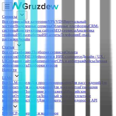
Сервисы
Все сервисы
Все категории
VPS/VDS
Виртуальный
хостинг
Выделенные серверы
Облачные платформы
CRM-
системы
Конструкторы сайтов
SEO-сервисы
Аналитика
трафика
ИИ-разработка
ИИ-агенты
Телефония
E-mail-
рассылки
Дизайн
Статьи
Все статьи
Бизнес
Подборки сервисов
Оплата
сервисов
SMM
SEO
Нейросети и ИИ
E-commerce
Дизайн / UX /
UI
Создание сайтов
Копирайтинг
CPA и арбитраж
Кейсы
Личная
эффективность
Подборки курсов
Новости
LLMs
Все LLM-модели
Для программирования
Для рассуждений
Для
ИИ-агентов
Для исследований
Для документов
Генерация
изображений
Понимание изображений
Российские
модели
Открытые веса
Локальный запуск
Бесплатные
модели
Контекст 1M+
Для русского языка
Недорогой API
MCP
Все MCP-серверы
AI и машинное