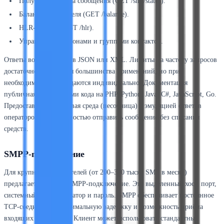
Получение статуса сообщения (GET /sms/status).
Баланс пользователя (GET /balance).
HLR-запрос (POST /hlr).
Управление шаблонами и группами контактов.
Ответы возвращаются в JSON или XML. Лимиты на частоту запросов
достаточно высоки для большинства применений, но при
необходимости обсуждаются индивидуально. Документация
публичная, с примерами кода на PHP, Python, Java, C#, JavaScript, Go.
Предоставляется тестовая среда (песочница) с эмуляцией ответов
операторов и возможностью отправить сообщение без списания
средств.
SMPP-подключение
Для крупных отправителей (от 200–300 тысяч SMS в месяц)
предлагается прямое SMPP-подключение. Это выделенный хост, порт,
системный идентификатор и пароль. SMPP обеспечивает постоянное
TCP-соединение, минимальную задержку и возможность приёма
входящих сообщений. Клиент может использовать стандартные