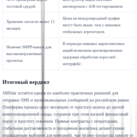
тестовой средой.
автоворонок с A/B-тестированием.
Цены на международный трафик
Хранение логов не менее 12
могут быть выше, чем у нишевых
месяцев.
глобальных агрегаторов.
В периоды пиковых маркетинговых
Наличие SMPP-канала для
акций возможны кратковременные
высоконагруженных
задержки обработки через веб-
проектов.
интерфейс.
Итоговый вердикт
SMSdar остаётся одним из наиболее практичных решений для
отправки SMS и мультиканальных сообщений на российском рынке.
Платформа прошла цикл эволюции от простого шлюза до зрелой
коммуникационной среды, сохранив при этом низкий финансовый
порог и простоту освоения. Прямые контракты с операторами,
стабильная доставляемость и прозрачная аналитика делают сервис
оправданным выбором для компаний, чьи бизнес-процессы зависят от