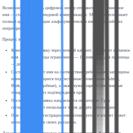
Возможность заменить цифровой номер отправителя на буквенное
имя — стандарт для брендовой коммуникации. SMSdar обеспечивает
полный цикл регистрации альфанумерических имён у российских
операторов.
Процесс выглядит так:
Клиент подаёт заявку через личный кабинет. Указывает желаемое
имя. Для кириллицы ограничение — 11 символов, для латиницы
— до 15.
Система проверяет имя на соответствие требованиям: запрещены
имена, маскирующиеся под системные оповещения (Admin,
Bank, Police и подобные), а также чужие зарегистрированные
товарные знаки без подтверждения прав.
После проверки заявка направляется операторам. Срок
согласования — от нескольких часов до трёх рабочих дней.
При успешной регистрации имя активируется, и клиент может
использовать его в своих рассылках.