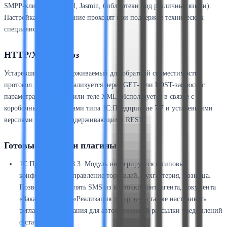
SMPP-клиенты (Kannel, Jasmin, библиотеки под различные языки).
Настройка и тестирование проходят при поддержке технических
специалистов SMSdar.
HTTP/XML-шлюз
Устаревший, но поддерживаемый для обратной совместимости
протокол. Отправка реализуется через GET- или POST-запросы с
параметрами в строке или теле XML. Используется в связке с
коробочными продуктами типа 1С:Предприятие 7.7 и устаревшими
версиями CRM, не поддерживающими REST.
Готовые модули и плагины
1С:Предприятие 8.3. Модуль интегрируется в типовые
конфигурации: Управление торговлей, Бухгалтерия, Розница.
Позволяет отправлять SMS из карточки контрагента, документа
«Заказ клиента», «Реализация товаров», а также настраивать
регламентные задания для автоматической рассылки уведомлений
о статусе заказа.