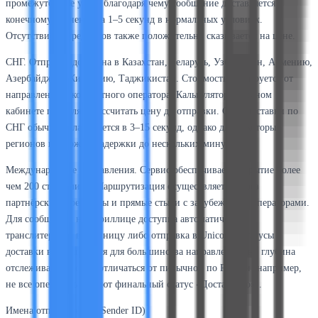
промежуточные узлы, благодаря чему сообщение доставляется
конечному абоненту за 1–5 секунд в нормальных условиях.
Отсутствие посредников также положительно сказывается на цене.
СНГ. Отправка доступна в Казахстан, Беларусь, Узбекистан, Армению,
Азербайджан, Киргизию, Таджикистан. Стоимость варьируется от
направления и конкретного оператора. Калькулятор в личном
кабинете позволяет рассчитать цену до отправки. Срок доставки по
СНГ обычно укладывается в 3–15 секунд, однако для некоторых
регионов возможны задержки до нескольких минут.
Международные направления. Сервис обеспечивает покрытие более
чем 200 стран мира. Маршрутизация осуществляется через
партнёрские агрегаторы и прямые стыки с зарубежными операторами.
Для сообщений на кириллице доступна автоматическая
транслитерация в латиницу либо отправка в Unicode. Статусы
доставки возвращаются для большинства направлений, но глубина
отслеживания может отличаться от пивычной по России (например,
не все операторы отдают финальный статус «Доставлено»).
Имена отправителей (Sender ID)