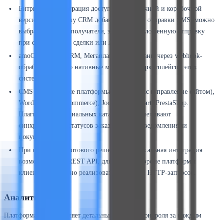
Битрикс24. Интеграция доступна для облачной и коробочной
версий. В карточку CRM добавляется блок отправки SMS: можно
выбрать шаблон, получателя, запустить отложенную отправку
при смене стадии сделки или лида.
amoCRM, RetailCRM, Мегаплан. Реализованы через webhook-
обработчики либо нативные модули из маркетплейсов этих
систем.
CMS и e-commerce платформы: 1С-Битрикс (управление сайтом),
WordPress (WooCommerce), Joomla, OpenCart, PrestaShop.
Плагины из официальных каталогов обеспечивают
синхронизацию статусов заказов с SMS-уведомлениями
покупателей.
При отсутствии готового решения универсальная интеграция
возможна через REST API, для чего на стороне платформы
клиента достаточно реализовать несколько HTTP-запросов.
Аналитика
Платформа предоставляет детальные средства контроля за каждым