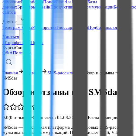
обучение
Разработка
Поиск
Cloud и DevOps
Базы
данных
Браузеры
Дизайн
Продуктивность
Коммуникации
Безопасно
сайтов
Другое
Телеграм-боты
Расширения
Глоссарий
Люди
Подбор аналогов
Учиться
IT-профессии
Школы
Курсы
Скоро
Q&A
Полезное
Главная
Сервисы
SMS-рассылки
Обзор и отзывы про
SMSdar
Обзор и отзывы про SMSdar
0.0
(
0
отзывов)
•
Обновлено:
04.08.2026
•
Елена Кравцова
SMSdar — российская платформа для массовых SMS-рассылок и
мультиканальных коммуникаций. Поддерживает SMS, Viber,