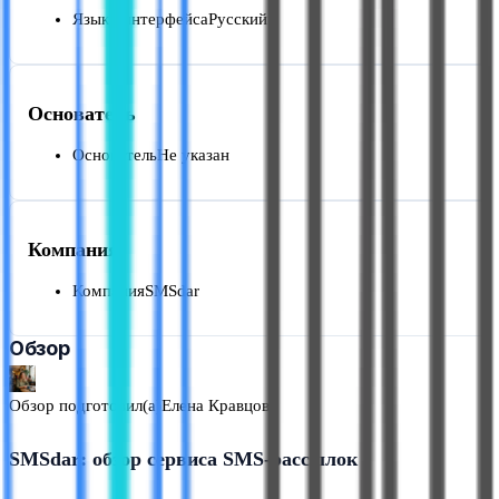
Языки интерфейса
Русский
Основатель
Основатель
Не указан
Компания
Компания
SMSdar
Обзор
Обзор подготовил(а)
Елена Кравцова
SMSdar: обзор сервиса SMS-рассылок