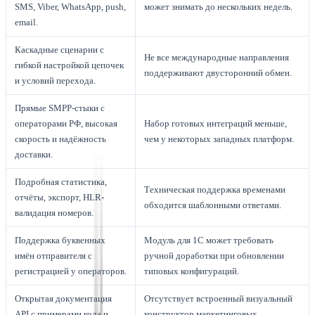
SMS, Viber, WhatsApp, push,
может знимать до нескольких недель.
email.
Каскадные сценарии с
Не все международные направления
гибкой настройкой цепочек
поддерживают двусторонний обмен.
и условий перехода.
Прямые SMPP-стыки с
операторами РФ, высокая
Набор готовых интеграций меньше,
скорость и надёжность
чем у некоторых западных платформ.
доставки.
Подробная статистика,
Техническая поддержка временами
отчёты, экспорт, HLR-
обходится шаблонными ответами.
валидация номеров.
Поддержка буквенных
Модуль для 1С может требовать
имён отправителя с
ручной доработки при обновлении
регистрацией у операторов.
типовых конфигураций.
Открытая документация
Отсутствует встроенный визуальный
API с примерами кода и
конструктор маркетинговых