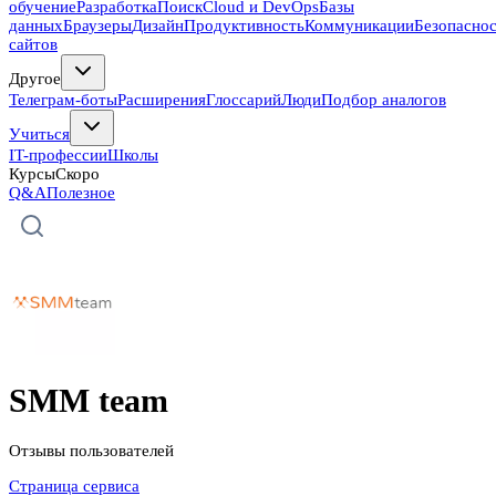
обучение
Разработка
Поиск
Cloud и DevOps
Базы
данных
Браузеры
Дизайн
Продуктивность
Коммуникации
Безопасно
сайтов
Другое
Телеграм-боты
Расширения
Глоссарий
Люди
Подбор аналогов
Учиться
IT-профессии
Школы
Курсы
Скоро
Q&A
Полезное
SMM team
Отзывы пользователей
Страница сервиса