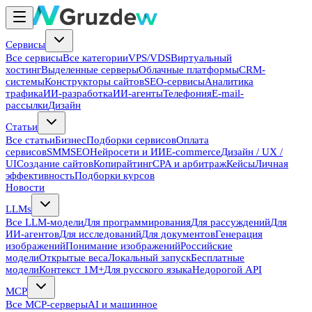
Сервисы
Все сервисы
Все категории
VPS/VDS
Виртуальный
хостинг
Выделенные серверы
Облачные платформы
CRM-
системы
Конструкторы сайтов
SEO-сервисы
Аналитика
трафика
ИИ-разработка
ИИ-агенты
Телефония
E-mail-
рассылки
Дизайн
Статьи
Все статьи
Бизнес
Подборки сервисов
Оплата
сервисов
SMM
SEO
Нейросети и ИИ
E-commerce
Дизайн / UX /
UI
Создание сайтов
Копирайтинг
CPA и арбитраж
Кейсы
Личная
эффективность
Подборки курсов
Новости
LLMs
Все LLM-модели
Для программирования
Для рассуждений
Для
ИИ-агентов
Для исследований
Для документов
Генерация
изображений
Понимание изображений
Российские
модели
Открытые веса
Локальный запуск
Бесплатные
модели
Контекст 1M+
Для русского языка
Недорогой API
MCP
Все MCP-серверы
AI и машинное