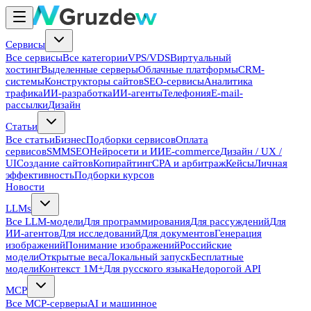
Сервисы
Все сервисы
Все категории
VPS/VDS
Виртуальный
хостинг
Выделенные серверы
Облачные платформы
CRM-
системы
Конструкторы сайтов
SEO-сервисы
Аналитика
трафика
ИИ-разработка
ИИ-агенты
Телефония
E-mail-
рассылки
Дизайн
Статьи
Все статьи
Бизнес
Подборки сервисов
Оплата
сервисов
SMM
SEO
Нейросети и ИИ
E-commerce
Дизайн / UX /
UI
Создание сайтов
Копирайтинг
CPA и арбитраж
Кейсы
Личная
эффективность
Подборки курсов
Новости
LLMs
Все LLM-модели
Для программирования
Для рассуждений
Для
ИИ-агентов
Для исследований
Для документов
Генерация
изображений
Понимание изображений
Российские
модели
Открытые веса
Локальный запуск
Бесплатные
модели
Контекст 1M+
Для русского языка
Недорогой API
MCP
Все MCP-серверы
AI и машинное