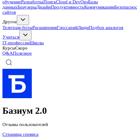
обучение
Разработка
Поиск
Cloud и DevOps
Базы
данных
Браузеры
Дизайн
Продуктивность
Коммуникации
Безопасно
сайтов
Другое
Телеграм-боты
Расширения
Глоссарий
Люди
Подбор аналогов
Учиться
IT-профессии
Школы
Курсы
Скоро
Q&A
Полезное
Базиум 2.0
Отзывы пользователей
Страница сервиса