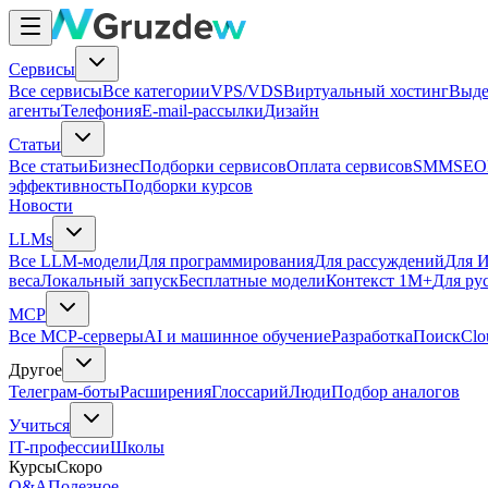
Сервисы
Все сервисы
Все категории
VPS/VDS
Виртуальный хостинг
Выде
агенты
Телефония
E-mail-рассылки
Дизайн
Статьи
Все статьи
Бизнес
Подборки сервисов
Оплата сервисов
SMM
SEO
эффективность
Подборки курсов
Новости
LLMs
Все LLM-модели
Для программирования
Для рассуждений
Для И
веса
Локальный запуск
Бесплатные модели
Контекст 1M+
Для ру
MCP
Все MCP-серверы
AI и машинное обучение
Разработка
Поиск
Clo
Другое
Телеграм-боты
Расширения
Глоссарий
Люди
Подбор аналогов
Учиться
IT-профессии
Школы
Курсы
Скоро
Q&A
Полезное