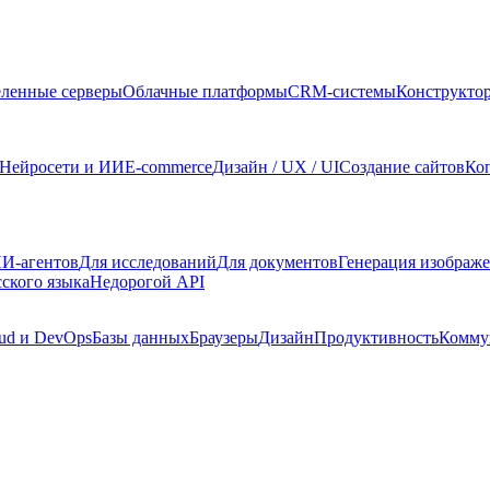
ленные серверы
Облачные платформы
CRM-системы
Конструкто
Нейросети и ИИ
E-commerce
Дизайн / UX / UI
Создание сайтов
Ко
И-агентов
Для исследований
Для документов
Генерация изображ
сского языка
Недорогой API
ud и DevOps
Базы данных
Браузеры
Дизайн
Продуктивность
Комму