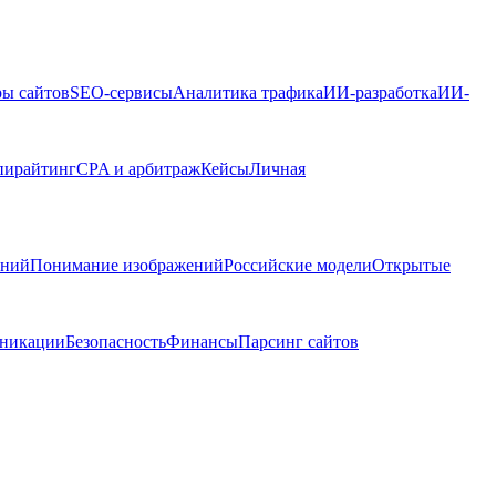
ры сайтов
SEO-сервисы
Аналитика трафика
ИИ-разработка
ИИ-
пирайтинг
CPA и арбитраж
Кейсы
Личная
ений
Понимание изображений
Российские модели
Открытые
никации
Безопасность
Финансы
Парсинг сайтов