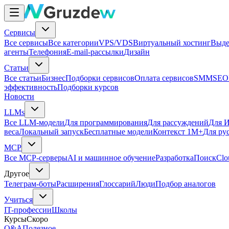
Сервисы
Все сервисы
Все категории
VPS/VDS
Виртуальный хостинг
Выде
агенты
Телефония
E-mail-рассылки
Дизайн
Статьи
Все статьи
Бизнес
Подборки сервисов
Оплата сервисов
SMM
SEO
эффективность
Подборки курсов
Новости
LLMs
Все LLM-модели
Для программирования
Для рассуждений
Для И
веса
Локальный запуск
Бесплатные модели
Контекст 1M+
Для ру
MCP
Все MCP-серверы
AI и машинное обучение
Разработка
Поиск
Clo
Другое
Телеграм-боты
Расширения
Глоссарий
Люди
Подбор аналогов
Учиться
IT-профессии
Школы
Курсы
Скоро
Q&A
Полезное