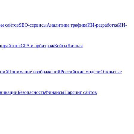
ры сайтов
SEO-сервисы
Аналитика трафика
ИИ-разработка
ИИ-
пирайтинг
CPA и арбитраж
Кейсы
Личная
ений
Понимание изображений
Российские модели
Открытые
никации
Безопасность
Финансы
Парсинг сайтов