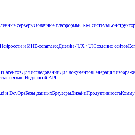
ленные серверы
Облачные платформы
CRM-системы
Конструкто
Нейросети и ИИ
E-commerce
Дизайн / UX / UI
Создание сайтов
Ко
И-агентов
Для исследований
Для документов
Генерация изображ
сского языка
Недорогой API
ud и DevOps
Базы данных
Браузеры
Дизайн
Продуктивность
Комму