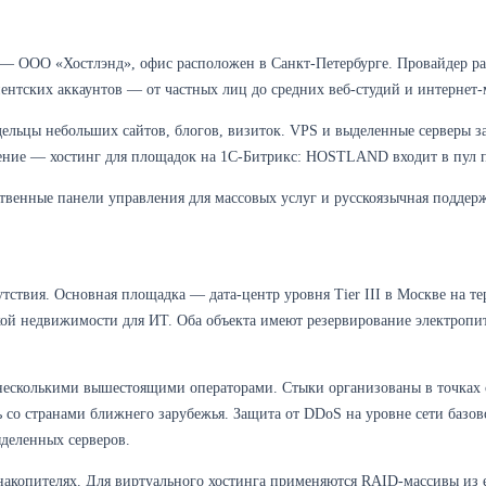
 ООО «Хостлэнд», офис расположен в Санкт-Петербурге. Провайдер рабо
нтских аккаунтов — от частных лиц до средних веб-студий и интернет-
дельцы небольших сайтов, блогов, визиток. VPS и выделенные серверы 
ение — хостинг для площадок на 1С-Битрикс: HOSTLAND входит в пул п
твенные панели управления для массовых услуг и русскоязычная поддерж
твия. Основная площадка — дата-центр уровня Tier III в Москве на те
ской недвижимости для ИТ. Оба объекта имеют резервирование электропи
 несколькими вышестоящими операторами. Стыки организованы в точках
со странами ближнего зарубежья. Защита от DDoS на уровне сети базово 
деленных серверов.
 накопителях. Для виртуального хостинга применяются RAID-массивы из 