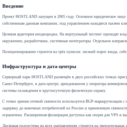
Введение
Проект HOSTLAND запущен в 2005 году. Основное юридическое лицо —
собственным данным компании, под управлением находятся тысячи клие
Целевая аудитория неоднородна. На виртуальный хостинг приходят вла
окружению, разработчики, системные интеграторы. Отдельное направл
Позиционирование строится на трёх пунктах: низкий порог входа, собс
Инфраструктура и дата-центры
Серверный парк HOSTLAND размещён в двух российских точках присутс
Санкт-Петербурге, в дата-центре, арендованном у оператора коммерче
системы охлаждения и круглосуточную физическую охрану.
С точки зрения сетевой связности используется BGP-маршрутизация с
задержку до конечных потребителей из России и приемлемую связность 
ограничена. Расширенная фильтрация доступна как опция для VPS и вы
Дисковая подсистема на всех направлениях строится на твердотельных