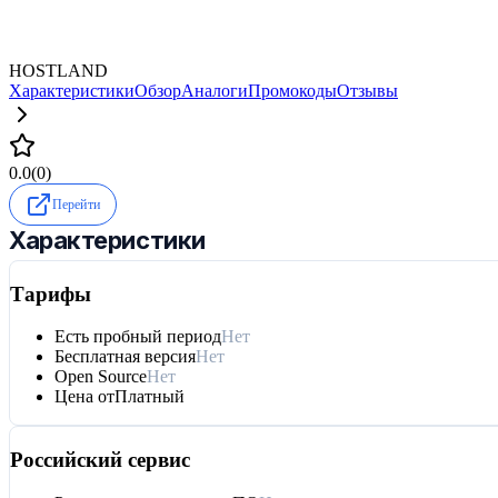
HOSTLAND
Характеристики
Обзор
Аналоги
Промокоды
Отзывы
0.0
(
0
)
Перейти
Характеристики
Тарифы
Есть пробный период
Нет
Бесплатная версия
Нет
Open Source
Нет
Цена от
Платный
Российский сервис