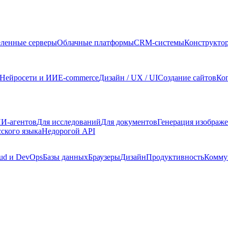
ленные серверы
Облачные платформы
CRM-системы
Конструкто
Нейросети и ИИ
E-commerce
Дизайн / UX / UI
Создание сайтов
Ко
И-агентов
Для исследований
Для документов
Генерация изображ
сского языка
Недорогой API
ud и DevOps
Базы данных
Браузеры
Дизайн
Продуктивность
Комму