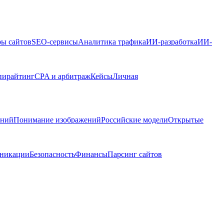
ры сайтов
SEO-сервисы
Аналитика трафика
ИИ-разработка
ИИ-
пирайтинг
CPA и арбитраж
Кейсы
Личная
ений
Понимание изображений
Российские модели
Открытые
никации
Безопасность
Финансы
Парсинг сайтов