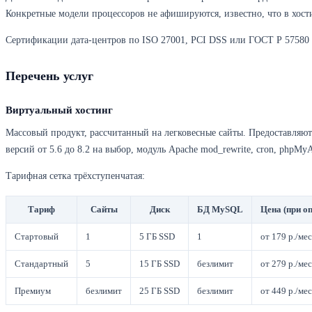
Конкретные модели процессоров не афишируются, известно, что в хос
Сертификации дата-центров по ISO 27001, PCI DSS или ГОСТ Р 57580
Перечень услуг
Виртуальный хостинг
Массовый продукт, рассчитанный на легковесные сайты. Предоставляют
версий от 5.6 до 8.2 на выбор, модуль Apache mod_rewrite, cron, phpMy
Тарифная сетка трёхступенчатая:
Тариф
Сайты
Диск
БД MySQL
Цена (при оп
Стартовый
1
5 ГБ SSD
1
от 179 р./мес
Стандартный
5
15 ГБ SSD
безлимит
от 279 р./мес
Премиум
безлимит
25 ГБ SSD
безлимит
от 449 р./мес