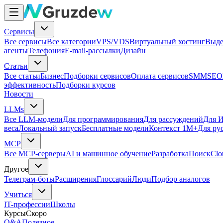
Сервисы
Все сервисы
Все категории
VPS/VDS
Виртуальный хостинг
Выде
агенты
Телефония
E-mail-рассылки
Дизайн
Статьи
Все статьи
Бизнес
Подборки сервисов
Оплата сервисов
SMM
SEO
эффективность
Подборки курсов
Новости
LLMs
Все LLM-модели
Для программирования
Для рассуждений
Для И
веса
Локальный запуск
Бесплатные модели
Контекст 1M+
Для ру
MCP
Все MCP-серверы
AI и машинное обучение
Разработка
Поиск
Clo
Другое
Телеграм-боты
Расширения
Глоссарий
Люди
Подбор аналогов
Учиться
IT-профессии
Школы
Курсы
Скоро
Q&A
Полезное