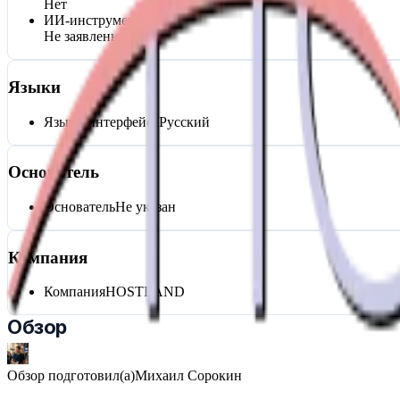
Нет
ИИ-инструменты
Не заявлены
Языки
Языки интерфейса
Русский
Основатель
Основатель
Не указан
Компания
Компания
HOSTLAND
Обзор
Обзор подготовил(а)
Михаил Сорокин