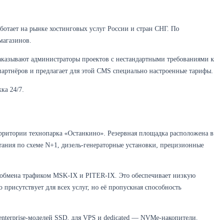
тает на рынке хостинговых услуг России и стран СНГ. По
магазинов.
заказывают администраторы проектов с нестандартными требованиями к
артнёров и предлагает для этой CMS специально настроенные тарифы.
ка 24/7.
рритории технопарка «Останкино». Резервная площадка расположена в
тания по схеме N+1, дизель-генераторные установки, прецизионные
 обмена трафиком MSK-IX и PITER-IX. Это обеспечивает низкую
присутствует для всех услуг, но её пропускная способность
enterprise-моделей SSD, для VPS и dedicated — NVMe-накопители.