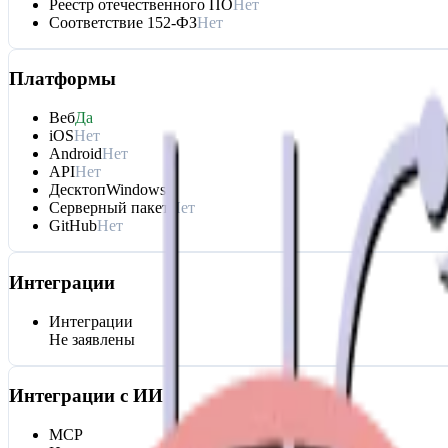
Реестр отечественного ПО
Нет
Соответствие 152-ФЗ
Нет
Платформы
Веб
Да
iOS
Нет
Android
Нет
API
Нет
Десктоп
Windows
Серверный пакет
Нет
GitHub
Нет
Интеграции
Интеграции
Не заявлены
Интеграции с ИИ
MCP