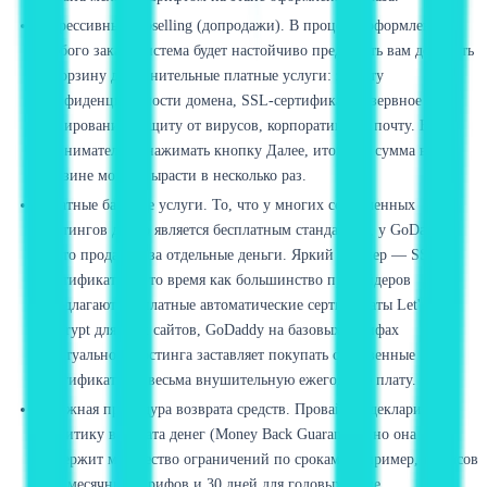
Агрессивный Upselling (допродажи). В процессе оформления
любого заказа система будет настойчиво предлагать вам добавить
в корзину дополнительные платные услуги: защиту
конфиденциальности домена, SSL-сертификат, резервное
копирование, защиту от вирусов, корпоративную почту. Если
невнимательно нажимать кнопку Далее, итоговая сумма в
корзине может вырасти в несколько раз.
Платные базовые услуги. То, что у многих современных
хостингов давно является бесплатным стандартом, у GoDaddy
часто продается за отдельные деньги. Яркий пример — SSL-
сертификаты. В то время как большинство провайдеров
предлагают бесплатные автоматические сертификаты Let's
Encrypt для всех сайтов, GoDaddy на базовых тарифах
виртуального хостинга заставляет покупать собственные SSL-
сертификаты за весьма внушительную ежегодную плату.
Сложная процедура возврата средств. Провайдер декларирует
политику возврата денег (Money Back Guarantee), но она
содержит множество ограничений по срокам (например, 48 часов
для месячных тарифов и 30 дней для годовых) и не