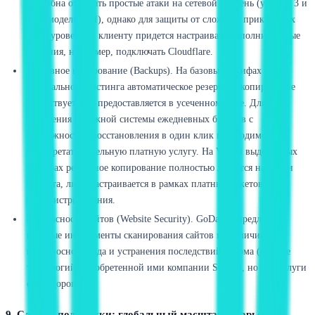
способна отражать простые атаки на сетевой уровень (уровни 3 и
4 по модели OSI), однако для защиты от сложных прикладных
атак (уровень 7) клиенту придется настраивать дополнительные
решения, например, подключать Cloudflare.
Резервное копирование (Backups). На базовых тарифах
виртуального хостинга автоматическое резервное копирование
отсутствует или предоставляется в усеченном виде. Для
получения надежной системы ежедневных бэкапов с
возможностью восстановления в один клик необходимо
приобретать отдельную платную услугу. На VPS и выделенных
серверах резервное копирование полностью ложится на плечи
клиента, либо настраивается в рамках платных пакетов
администрирования.
Безопасность сайтов (Website Security). GoDaddy предлагает
платные инструменты сканирования сайтов на наличие
вредоносного кода и устранения последствий взлома (на базе
технологий приобретенной ими компании Sucuri), но эти услуги
стоят дорого.
9. Служба поддержки: глобальный масштаб и барьеры