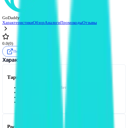
GoDaddy
Характеристики
Обзор
Аналоги
Промокоды
Отзывы
0.0
(
0
)
Перейти
Характеристики
Тарифы
Есть пробный период
Нет
Бесплатная версия
Нет
Open Source
Нет
Цена от
Платный
Российский сервис