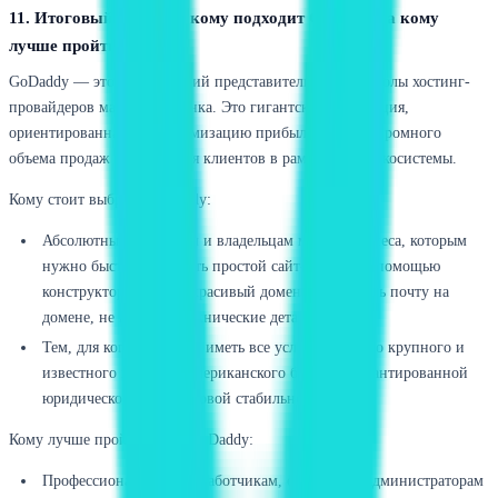
11. Итоговый вердикт: кому подходит GoDaddy, а кому
лучше пройти мимо
GoDaddy — это классический представитель старой школы хостинг-
провайдеров массового рынка. Это гигантская корпорация,
ориентированная на максимизацию прибыли за счет огромного
объема продаж и удержания клиентов в рамках своей экосистемы.
Кому стоит выбрать GoDaddy:
Абсолютным новичкам и владельцам малого бизнеса, которым
нужно быстро запустить простой сайт-визитку с помощью
конструктора, купить красивый домен и настроить почту на
домене, не вникая в технические детали.
Тем, для кого критично иметь все услуги у одного крупного и
известного на рынке американского бренда с гарантированной
юридической и финансовой стабильностью.
Кому лучше пройти мимо GoDaddy:
Профессиональным разработчикам, системным администраторам