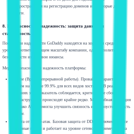
распространяется на регистрацию доменов и некоторые другие
услуги.
8. Безопасность и надежность: защита данных и
стабильность сети
Показатели надежности GoDaddy находятся на хорошем среднем
уровне, соответствующем масштабу компании, однако политика
безопасности имеет свои нюансы.
Меры безопасности и надежность платформы:
Uptime (Время непрерывной работы). Провайдер гарантирует
аптайм на уровне 99.9% для всех видов хостинга. В реальных
условиях этот показатель соблюдается, критические сбои
инфраструктуры происходят крайне редко. Масштабная миграция
в облако AWS помогла улучшить связность и отказоустойчивость
систем.
Защита от DDoS-атак. Базовая защита от DDoS включена во все
тарифные планы и работает на уровне сетевого периметра. Она