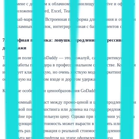
домене с доступом к облачному хранилищу OneDrive и офисным
приложениям Word, Excel, Teams.
Email-маркетинг. Встроенная платформа для создания и отправки
рекламных рассылок, интегрированная с базой клиентов сайта.
7. Тарифная политика: ловушка продления и агрессивные
допродажи
Тарифная политика GoDaddy — это, пожалуй, самый критикуемый
аспект работы провайдера в профессиональном сообществе. Компания
использует классическую, но очень жесткую модель маркетинга,
основанную на дешевом входе и дорогом удержании.
Ключевые особенности ценообразования GoDaddy:
Огромный контраст между промо-ценой и ценой продления. При
первой покупке хостинга или домена на год вам предложат
крайне привлекательную цену. Однако при продлении услуги на
следующий год стоимость может вырасти в три, пять или даже
десять раз. Информация о реальной стоимости продления часто
скрыта мелким шрифтом на этапе оформления заказа.