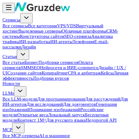
Сервисы
Все сервисы
Все категории
VPS/VDS
Виртуальный
хостинг
Выделенные серверы
Облачные платформы
CRM-
системы
Конструкторы сайтов
SEO-сервисы
Аналитика
трафика
ИИ-разработка
ИИ-агенты
Телефония
E-mail-
рассылки
Дизайн
Статьи
Все статьи
Бизнес
Подборки сервисов
Оплата
сервисов
SMM
SEO
Нейросети и ИИ
E-commerce
Дизайн / UX /
UI
Создание сайтов
Копирайтинг
CPA и арбитраж
Кейсы
Личная
эффективность
Подборки курсов
Новости
LLMs
Все LLM-модели
Для программирования
Для рассуждений
Для
ИИ-агентов
Для исследований
Для документов
Генерация
изображений
Понимание изображений
Российские
модели
Открытые веса
Локальный запуск
Бесплатные
модели
Контекст 1M+
Для русского языка
Недорогой API
MCP
Все MCP-серверы
AI и машинное