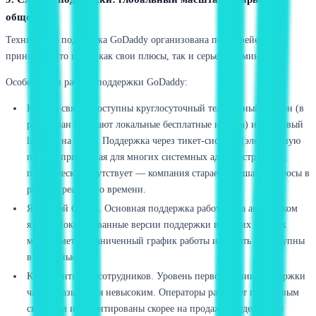
общения
Техническая поддержка GoDaddy организована по конвейерному
принципу, что имеет как свои плюсы, так и серьезные минусы.
Особенности работы поддержки GoDaddy:
Каналы связи. Доступны круглосуточный телефонный дозвон (в
ряде стран работают локальные бесплатные номера) и текстовый
live-чат на сайте. Поддержка через тикет-систему (электронную
почту), привычная для многих системных администраторов,
практически отсутствует — компания старается решать вопросы в
режиме реального времени.
Языковой барьер. Основная поддержка работает на английском
языке. Локализованные версии поддержки в других странах
могут иметь ограниченный график работы или быть недоступны
в выходные дни.
Компетентность сотрудников. Уровень первой линии поддержки
часто оказывается невысоким. Операторы работают по готовым
скриптам и ориентированы скорее на продажи и удержание