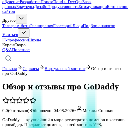
обучение
Разработка
Поиск
Cloud и DevOps
Базы
данных
Браузеры
Дизайн
Продуктивность
Коммуникации
Безопасно
сайтов
Другое
Телеграм-боты
Расширения
Глоссарий
Люди
Подбор аналогов
Учиться
IT-профессии
Школы
Курсы
Скоро
Q&A
Полезное
Главная
Сервисы
Виртуальный хостинг
Обзор и отзывы
про GoDaddy
Обзор и отзывы про GoDaddy
0.0
(
0
отзывов)
•
Обновлено:
04.08.2026
•
Михаил Сорокин
GoDaddy — крупнейший в мире регистратор доменов и хостинг-
провайдер. Предлагает домены, shared-хостинг, VPS,