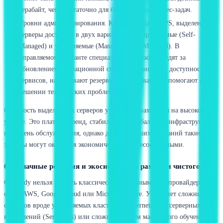
терабайт, чего достаточно для большинства бизнес-задач.
Уровни администрирования. Как и в случае с VPS, выделенные
серверы доступны в двух вариантах: неуправляемые (Self-
Managed) и управляемые (Managed/Fully-Managed). В
управляемом варианте специалисты GoDaddy следят за
обновлением операционной системы, мониторят доступность
сервисов, настраивают резервное копирование и помогают в
решении технических проблем.
Стоимость выделенных серверов у GoDaddy находится на высоком
уровне. Это плата за бренд, стабильность глобальной инфраструктуры
и уровень обслуживания, однако для небольших компаний такие
затраты могут оказаться экономически нецелесообразными.
6. Облачные решения и экосистема: за рамками чистого IaaS
GoDaddy нельзя назвать классическим облачным IaaS-провайдером в
стиле AWS, Google Cloud или Microsoft Azure. У них нет сложных
сервисов вроде управляемых кластеров Kubernetes, бессерверных
вычислений (Serverless) или сложных систем машинного обучения.