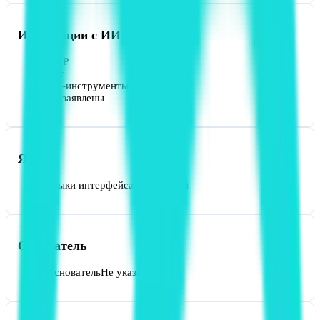
Интеграции с ИИ
MCP
Нет
ИИ-инструменты
Не заявлены
Языки
Языки интерфейса
Английский
Основатель
Основатель
Не указан