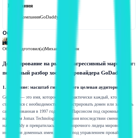
Компания
Компания
GoDaddy
Обзор
Обзор подготовил(а)
Михаил Сорокин
Доминирование на рынке и агрессивный маркетинг:
подробный разбор хостинг-провайдера GoDaddy
1. Введение: масштаб гиганта и его целевая аудитория
GoDaddy — это имя, которое знает практически каждый, кто
сталкивался с необходимостью зарегистрировать домен или запустить
сайт. Основанная в 1997 году Бобом Парсонсом под скромным
названием Jomax Technologies, компания впоследствии сменила имя
на GoDaddy и превратилась в безоговорочного лидера мировой
индустрии доменных имен. Сегодня под управлением провайдера