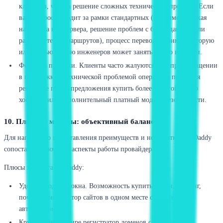
клиентов, чем на решение сложных технических проблем. Если
ваш вопрос выходит за рамки стандартных (например, тонкая
настройка веб-сервера, решение проблем с базой данных или
разбор сетевых маршрутов), процесс перевода звонка на вторую
или третью линию инженеров может занять много времени.
Фокус на продажи. Клиенты часто жалуются, что при обращении
в поддержку с технической проблемой операторы пытаются
решить ее путем предложения купить более дорогой тариф
хостинга или дополнительный платный модуль безопасности.
10. Плюсы и минусы: объективный баланс
Для наглядного представления преимуществ и недостатков GoDaddy
сопоставим ключевые аспекты работы провайдера.
Плюсы хостинга GoDaddy:
Удобство одного окна. Возможность купить домен, хостинг,
почту и конструктор сайтов в одном месте с единой
авторизацией.
Крупнейший в мире регистратор доменов с надежной и