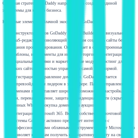
Облачная стратегия GoDaddy направлена на создание единой
экосистемы для малого бизнеса.
Ключевые элементы облачной экосистемы GoDaddy:
Конструктор сайтов GoDaddy Website Builder. Это визуальный
SaaS-редактор, позволяющий новичкам создавать сайты без
знания программирования. Он включает в себя встроенные
шаблоны, инструменты для интернет-торговли, интеграцию с
социальными сетями и маркетинговые модули. Хостинг для
таких сайтов полностью управляется самой платформой.
Регистрация и управление доменами. GoDaddy остается
непревзойденным лидером в этой сфере. Панель управления
доменами предоставляет широкие возможности: настройка DNS-
зон, перенаправление, защита конфиденциальности (скрытие
данных Whois), покупка доменов на аукционах.
Интеграция с Microsoft 365. Вместо собственной почтовой
системы GoDaddy активно предлагает интеграцию с
профессиональными облачными инструментами от Microsoft. Это
позволяет клиентам получить корпоративную почту на своем