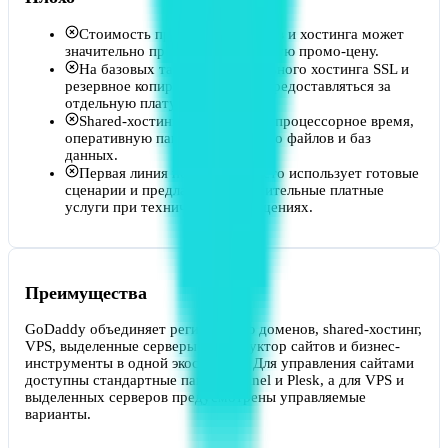
Стоимость продления доменов и хостинга может
значительно превышать стартовую промо-цену.
На базовых тарифах виртуального хостинга SSL и
резервное копирование могут предоставляться за
отдельную плату.
Shared-хостинг ограничивает процессорное время,
оперативную память, количество файлов и баз
данных.
Первая линия поддержки часто использует готовые
сценарии и предлагает дополнительные платные
услуги при технических обращениях.
Преимущества
GoDaddy объединяет регистрацию доменов, shared-хостинг,
VPS, выделенные серверы, конструктор сайтов и бизнес-
инструменты в одной экосистеме. Для управления сайтами
доступны стандартные панели cPanel и Plesk, а для VPS и
выделенных серверов предусмотрены управляемые
варианты.