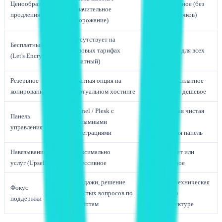
Ценообразование
Фиксированное (без
(значительное
продления
скрытых скачков)
удорожание)
Отсутствует на
Включен по
Бесплатный SSL
базовых тарифах
умолчанию для всех
(Let's Encrypt)
(платный)
сайтов
Резервное
Платная опция на
Обычно бесплатное
копирование
виртуальном хостинге
базовое или дешевое
cPanel / Plesk с
Собственная чистая
Панель
рекламными
панель или
управления
интеграциями
стандартная панель
Навязывание
Максимально
Отсутствует или
услуг (Upselling)
агрессивное
минимальное
Продажи, решение
Глубокая техническая
Фокус
простых вопросов по
помощь по
поддержки
скриптам
инфраструктуре