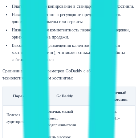
Платное резервное копирование в стандартных пакетах хостинга.
Навязчивый маркетинг и регулярные предложения купить
дополнительные домены или сервисы.
Низкая техническая компетентность первой линии поддержки,
ориентированной на продажи.
Высокая плотность размещения клиентов на виртуальном
хостинге (оверселлинг), что может снижать скорость работы
сайтов в пиковые часы.
Сравнение ключевых параметров GoDaddy с абстрактным
технологичным облачным хостингом:
Технологичный
Параметр
GoDaddy
облачный хостинг
Новички, малый
Разработчики,
Целевая
бизнес,
сисадмины, ИТ-
аудитория
предприниматели
компании
Очень высокое