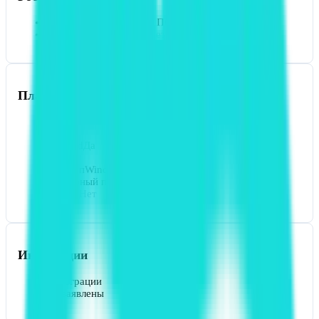
Реестр отечественного ПО
Нет
Соответствие 152-ФЗ
Нет
Платформы
Веб
Да
iOS
Да
Android
Да
API
Нет
Десктоп
Windows, Linux
Серверный пакет
Нет
GitHub
Нет
Интеграции
Интеграции
Не заявлены