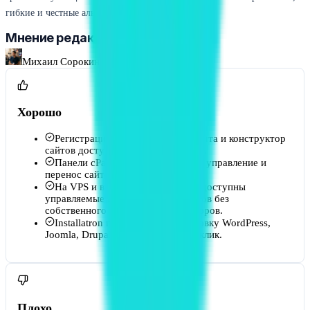
гибкие и честные альтернативы.
Мнение редактора
Михаил Сорокин
Хорошо
Регистрация домена, хостинг, почта и конструктор
сайтов доступны в одном аккаунте.
Панели cPanel и Plesk упрощают управление и
перенос сайтов.
На VPS и выделенных серверах доступны
управляемые варианты для клиентов без
собственного штата администраторов.
Installatron поддерживает установку WordPress,
Joomla, Drupal и OpenCart в один клик.
Плохо