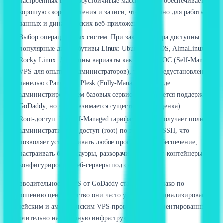
настроенных в отказоустойчивые массивы. Это обеспечивает
хорошую скорость чтения и записи, что критично для работы баз
данных и динамических веб-приложений.
Выбор операционных систем. При заказе сервера доступны
популярные дистрибутивы Linux: Ubuntu, CentOS, AlmaLinux,
Rocky Linux. Доступны варианты как с чистой ОС (Self-Managed
VPS для опытных администраторов), так и с предустановленной
панелью cPanel или Plesk (Fully-Managed VPS, где
администрированием базовых сервисов занимается поддержка
GoDaddy, но за это взимается существенная наценка).
Root-доступ. На Self-Managed тарифах клиент получает полный
административный доступ (root) по протоколу SSH, что
позволяет устанавливать любое программное обеспечение,
настраивать брандмауэры, разворачивать Docker-контейнеры и
конфигурировать веб-серверы под свои нужды.
Производительность VPS от GoDaddy стабильна, однако по
соотношению цена-качество они часто уступают специализированным
европейским и американским VPS-провайдерам, ориентированным
исключительно на облачную инфраструктуру.