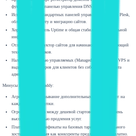
функциональной панелью управления DNS.
Использование стандартных панелей управления cPanel и Plesk,
облегчающее работу и миграцию сайтов.
Хороший показатель Uptime и общая стабильность глобальной
инфраструктуры.
Отличный конструктор сайтов для начинающих, не требующий
технических навыков.
Наличие полностью управляемых (Managed) тарифов для VPS и
выделенных серверов для клиентов без собственного штата
администраторов.
Минусы хостинга GoDaddy:
Агрессивное навязывание дополнительных платных услуг на
каждом этапе покупки.
Огромная разница между дешевой стартовой ценой и очень
высокой стоимостью продления услуг.
Платные SSL-сертификаты на базовых тарифах виртуального
хостинга, в то время как конкуренты предлагают их бесплатно.