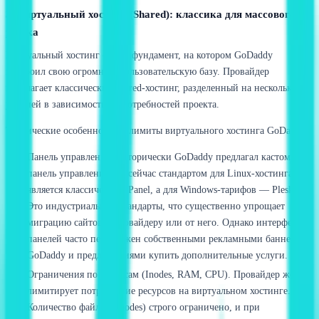
3. Виртуальный хостинг (Shared): классика для массового
рынка
Виртуальный хостинг — это фундамент, на котором GoDaddy
построил свою огромную пользовательскую базу. Провайдер
предлагает классический shared-хостинг, разделенный на несколько
уровней в зависимости от потребностей проекта.
Технические особенности и лимиты виртуального хостинга GoDaddy:
Панель управления. Исторически GoDaddy предлагал кастомную
панель управления, но сейчас стандартом для Linux-хостинга
является классическая cPanel, а для Windows-тарифов — Plesk.
Это индустриальные стандарты, что существенно упрощает
миграцию сайтов к провайдеру или от него. Однако интерфейс
панелей часто перегружен собственными рекламными баннерами
GoDaddy и предложениями купить дополнительные услуги.
Ограничения по ресурсам (Inodes, RAM, CPU). Провайдер жестко
лимитирует потребление ресурсов на виртуальном хостинге.
Количество файлов (inodes) строго ограничено, и при