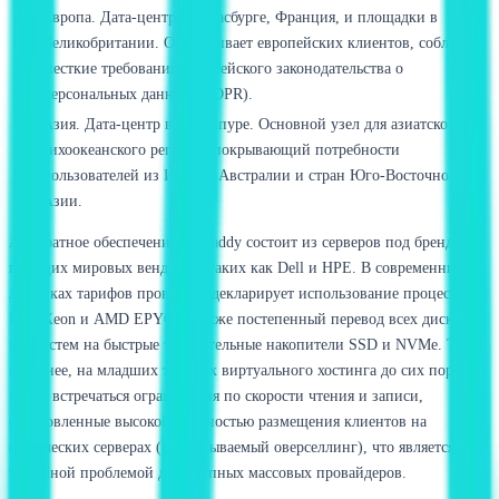
Европа. Дата-центр в Страсбурге, Франция, и площадки в
Великобритании. Обслуживает европейских клиентов, соблюдая
жесткие требования европейского законодательства о
персональных данных (GDPR).
Азия. Дата-центр в Сингапуре. Основной узел для азиатско-
тихоокеанского региона, покрывающий потребности
пользователей из Индии, Австралии и стран Юго-Восточной
Азии.
Аппаратное обеспечение GoDaddy состоит из серверов под брендами
ведущих мировых вендоров, таких как Dell и HPE. В современных
линейках тарифов провайдер декларирует использование процессоров
Intel Xeon и AMD EPYC, а также постепенный перевод всех дисковых
подсистем на быстрые твердотельные накопители SSD и NVMe. Тем
не менее, на младших тарифах виртуального хостинга до сих пор
могут встречаться ограничения по скорости чтения и записи,
обусловленные высокой плотностью размещения клиентов на
физических серверах (так называемый оверселлинг), что является
типичной проблемой для крупных массовых провайдеров.