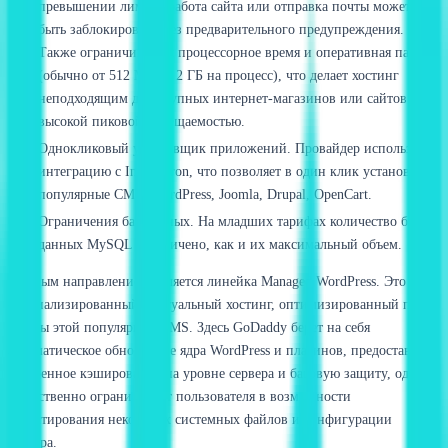
превышении лимита работа сайта или отправка почты может
быть заблокирована без предварительного предупреждения.
Также ограничивается процессорное время и оперативная память
(обычно от 512 МБ до 2 ГБ на процесс), что делает хостинг
неподходящим для крупных интернет-магазинов или сайтов с
высокой пиковой посещаемостью.
Однокликовый установщик приложений. Провайдер использует
интеграцию с Installatron, что позволяет в один клик установить
популярные CMS: WordPress, Joomla, Drupal, OpenCart.
Ограничения баз данных. На младших тарифах количество баз
данных MySQL ограничено, как и их максимальный объем.
Важным направлением является линейка Managed WordPress. Это
специализированный виртуальный хостинг, оптимизированный под
нужды этой популярной CMS. Здесь GoDaddy берет на себя
автоматическое обновление ядра WordPress и плагинов, предоставляет
встроенное кэширование на уровне сервера и базовую защиту, однако
существенно ограничивает пользователя в возможности
редактирования некоторых системных файлов и конфигурации
сервера.