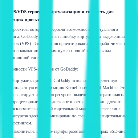
4. VPS/VDS серверы: виртуализация и гибкость для
растущих проектов
Для проектов, которые переросли возможности виртуального
хостинга, GoDaddy предлагает линейку виртуальных выделенных
серверов (VPS). Эти решения ориентированы на разработчиков, веб-
студии и компании, которым нужен полный контроль над
операционной системой.
Особенности VPS-серверов от GoDaddy:
Виртуализация KVM. GoDaddy использует современную
аппаратную виртуализацию Kernel-based Virtual Machine. Это
гарантирует изоляцию ресурсов: выделенная оперативная память,
процессорные ядра и дисковое пространство принадлежат
исключительно вашей виртуальной машине. Оверселлинг
ресурсов здесь минимизирован по сравнению с виртуальным
хостингом.
Накопители. Все VPS-тарифы работают на быстрых SSD-дисках,