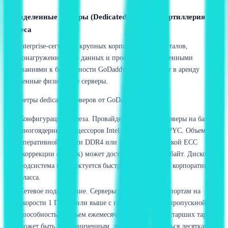
5. Выделенные серверы (Dedicated): тяжелая артиллерия для
бизнеса
Для enterprise-сегмента, крупных корпоративных порталов,
высоконагруженных баз данных и проектов с повышенными
требованиями к безопасности GoDaddy предоставляет в аренду
выделенные физические серверы.
Параметры dedicated-серверов от GoDaddy:
Конфигурации железа. Провайдер предлагает серверы на базе
многоядерных процессоров Intel Xeon и AMD EPYC. Объем
оперативной памяти DDR4 или DDR5 с поддержкой ECC
(коррекции ошибок) может достигать сотен гигабайт. Дисковая
подсистема комплектуется быстрыми NVMe SSD корпоративного
класса.
Сетевое подключение. Серверы подключаются к портам на
скорости 1 Гбит/с или выше с гарантированной пропускной
способностью. Объем ежемесячного трафика на старших тарифах
может быть неограниченным, либо лимитироваться десятками