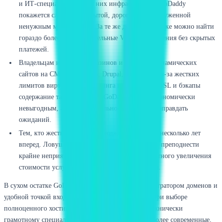
и ИТ-специалистам. Для них инфраструктура GoDaddy
покажется слишком закрытой, дорогой и перегруженной
ненужным маркетингом. За те же деньги на рынке можно найти
гораздо более производительные VPS/VDS решения без скрытых
платежей.
Владельцам интернет-магазинов и сложных динамических
сайтов на CMS (WordPress, Drupal, Magento). Из-за жестких
лимитов виртуального хостинга и наценок на SSL и бэкапы
содержание такого сайта на GoDaddy станет экономически
невыгодным, а производительность может не оправдать
ожиданий.
Тем, кто жестко планирует бюджет проекта на несколько лет
вперед. Ловушка продления у GoDaddy может преподнести
крайне неприятный сюрприз в виде многократного увеличения
стоимости услуг на второй год использования.
В сухом остатке GoDaddy остается отличным регистратором доменов и
удобной точкой входа для непрофессионалов, но при выборе
полноценного хостинга для серьезного проекта технически
грамотному специалисту стоит обратить взор на более современные,