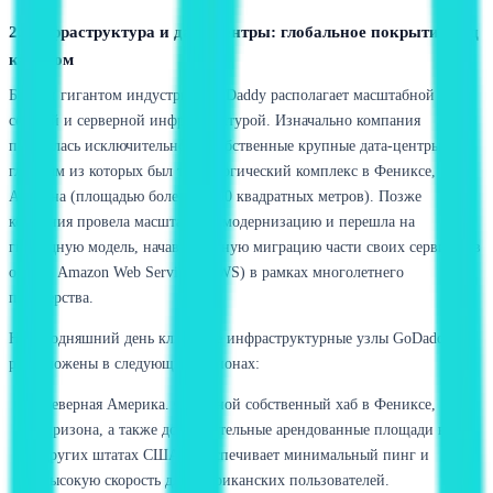
2. Инфраструктура и дата-центры: глобальное покрытие под
капотом
Будучи гигантом индустрии, GoDaddy располагает масштабной
сетевой и серверной инфраструктурой. Изначально компания
полагалась исключительно на собственные крупные дата-центры,
главным из которых был технологический комплекс в Фениксе, штат
Аризона (площадью более 30 000 квадратных метров). Позже
компания провела масштабную модернизацию и перешла на
гибридную модель, начав активную миграцию части своих сервисов в
облако Amazon Web Services (AWS) в рамках многолетнего
партнерства.
На сегодняшний день ключевые инфраструктурные узлы GoDaddy
расположены в следующих регионах:
Северная Америка. Основной собственный хаб в Фениксе,
Аризона, а также дополнительные арендованные площади в
других штатах США. Обеспечивает минимальный пинг и
высокую скорость для американских пользователей.