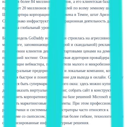
находится более 84 миллионов доменов, а его клиентская база
превышает 20 миллионов пользователей по всему земному шару.
Штаб-квартира корпорации расположена в Темпе, штат Аризона,
США, однако инфраструктура и операционная деятельность давно
вышли на глобальный уровень.
Бизнес-модель GoDaddy исторически строилась на агрессивном
маркетинге, запоминающейся (а порой и скандальной) рекламе и
привлечении клиентов дешевыми стартовыми ценами на домены и
простейший хостинг. Основная целевая аудитория провайдера — это
начинающие вебмастера, представители малого и микробизнеса,
индивидуальные предприниматели и локальные компании, которым
требуется быстрое и понятное решение для выхода в онлайн. GoDaddy
стремится быть супермаркетом одного окна: здесь можно купить
домен, заказать виртуальный хостинг, собрать сайт в конструкторе,
подключить корпоративную почту на базе решений Microsoft и
настроить маркетинговые инструменты. При этом профессиональные
разработчики и системные администраторы часто относятся к
платформе со скепсисом, предпочитая более гибкие, технологичные и
специализированные инфраструктурные решения.