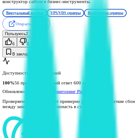
конструктор сайтов и бизнес-инструменты.
Виртуальный хостинг
VPS/VDS серверы
Выделенные серверы
Открыть сервис
Пользуюсь
2
6
0
В закладки
Доступность сайта за 7 дней
100
%
56
проверок
· средний ответ 600 мс
Обновлено
08.08, 12:17
Мониторинг Pingdesk
Проверяем публичный сайт примерно раз в 3 часа. Краткие сбои
между замерами могут не попасть в статистику.