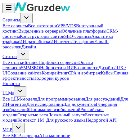
Сервисы
Все сервисы
Все категории
VPS/VDS
Виртуальный
хостинг
Выделенные серверы
Облачные платформы
CRM-
системы
Конструкторы сайтов
SEO-сервисы
Аналитика
трафика
ИИ-разработка
ИИ-агенты
Телефония
E-mail-
рассылки
Дизайн
Статьи
Все статьи
Бизнес
Подборки сервисов
Оплата
сервисов
SMM
SEO
Нейросети и ИИ
E-commerce
Дизайн / UX /
UI
Создание сайтов
Копирайтинг
CPA и арбитраж
Кейсы
Личная
эффективность
Подборки курсов
Новости
LLMs
Все LLM-модели
Для программирования
Для рассуждений
Для
ИИ-агентов
Для исследований
Для документов
Генерация
изображений
Понимание изображений
Российские
модели
Открытые веса
Локальный запуск
Бесплатные
модели
Контекст 1M+
Для русского языка
Недорогой API
MCP
Все MCP-серверы
AI и машинное