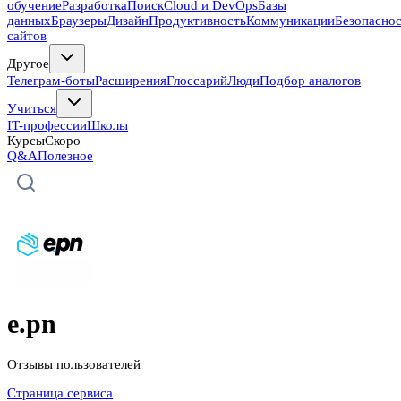
обучение
Разработка
Поиск
Cloud и DevOps
Базы
данных
Браузеры
Дизайн
Продуктивность
Коммуникации
Безопасно
сайтов
Другое
Телеграм-боты
Расширения
Глоссарий
Люди
Подбор аналогов
Учиться
IT-профессии
Школы
Курсы
Скоро
Q&A
Полезное
e.pn
Отзывы пользователей
Страница сервиса