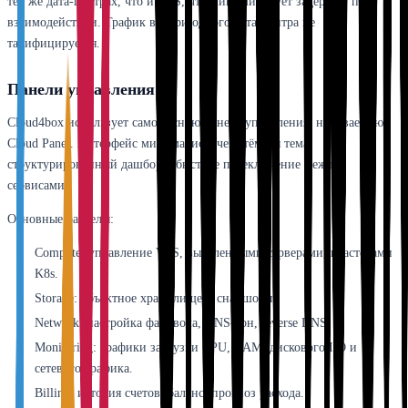
тех же дата-центрах, что и VPS, что минимизирует задержки при
взаимодействии. Трафик внутри одного дата-центра не
тарифицируется.
Панели управления
Cloud4box использует самописную панель управления, называемую
Cloud Panel. Интерфейс минималистичен: тёмная тема,
структурированный дашборд, быстрое переключение между
сервисами.
Основные разделы:
Compute: управление VPS, выделенными серверами, кластерами
K8s.
Storage: объектное хранилище и снапшоты.
Network: настройка файрвола, DNS-зон, reverse DNS.
Monitoring: графики загрузки CPU, RAM, дискового I/O и
сетевого трафика.
Billing: история счетов, баланс, прогноз расхода.