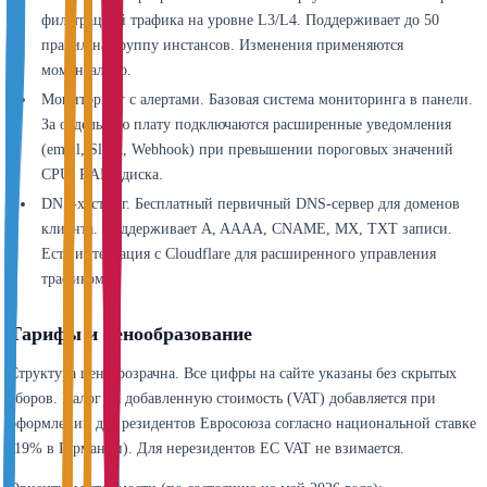
фильтрацией трафика на уровне L3/L4. Поддерживает до 50
правил на группу инстансов. Изменения применяются
моментально.
Мониторинг с алертами. Базовая система мониторинга в панели.
За отдельную плату подключаются расширенные уведомления
(email, Slack, Webhook) при превышении пороговых значений
CPU, RAM, диска.
DNS-хостинг. Бесплатный первичный DNS-сервер для доменов
клиента. Поддерживает A, AAAA, CNAME, MX, TXT записи.
Есть интеграция с Cloudflare для расширенного управления
трафиком.
Тарифы и ценообразование
Структура цен прозрачна. Все цифры на сайте указаны без скрытых
сборов. Налог на добавленную стоимость (VAT) добавляется при
оформлении для резидентов Евросоюза согласно национальной ставке
(19% в Германии). Для нерезидентов ЕС VAT не взимается.