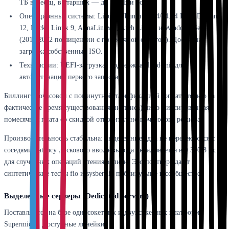
ТБ в месяц, в старших — до 10 ТБ и более.
Операционные системы: Linux (Ubuntu 22.04/24.04 LTS, Debian
12, Rocky Linux 9, AlmaLinux 9, Arch Linux) и Windows Server
(2019/2022 по лицензии с помесячной оплатой). Доступна
загрузка собственных ISO.
Технологии: UEFI-загрузка, поддержка cloud-init для
автоматизации первого запуска.
Биллинг: почасовой с поминутной тарификацией (оплата только за
фактическое время существования инстанса) либо фиксированная
помесячная плата со скидкой относительно почасового режима.
Производительность стабильна: выделенные ядра не пересекаются с
соседями, latency дискового ввода-вывода укладывается в 0.3–0.8 мс
для случайных операций чтения/записи. Это подтверждают
синтетические тесты fio и sysbench, публикуемые в сообществе.
Выделенные серверы (Dedicated Servers)
Поставляются на базе односокетных и двухсокетных платформ
Supermicro. Доступные линейки: