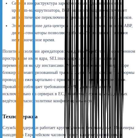
Сетевая инфраструктура зарезервирована: два независимых
upstream-маршрутизатора, BGP-маршрутизация обеспечивает
автоматическое переключение при падении одного из аплинков.
Электропитание дата-центров — две независимые линии с АВР,
дизель-генераторы позволяют работать без внешнего питания
неограниченное время.
Политика изоляции арендаторов: каждый VPS работает в собственном
пространстве имён ядра, SELinux запрещает горизонтальные
перемещения между инстансами. Межсетевой экран в гипервизоре
блокирует неавторизованный трафик. Аудит безопасности платформы
проводится ежеквартально с привлечением внешних пентестеров.
Провайдер соблюдает требования GDPR: данные хранятся
исключительно на серверах в ЕС, обработка персональных данных
ведётся согласно политике конфиденциальности.
Техподдержка
Служба поддержки работает круглосуточно, без выходных. Инженеры
находятся в Европейском часовом поясе, владеют английским и