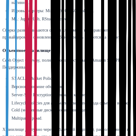
нативно).
Игровые серверы: Minecraft, CS:GO, Valheim.
ML: JupyterLab, RStudio Server.
Сборки разворачиваются одним кликом, но не управляются
провайдером — обновление и безопасность остаются на клиенте.
Объектное хранилище (S3)
Ceph Object Gateway, полностью совместимый с Amazon S3 API.
Поддерживает:
S3 ACL и Bucket Policies.
Версионирование объектов.
Server-Side Encryption с ключами клиента.
Lifecycle Policies для автоматического перехода объектов в класс
Cold (медленные диски, пониженная цена).
Multipart Upload.
Хранилище доступно через публичный эндпоинт, расположенный в