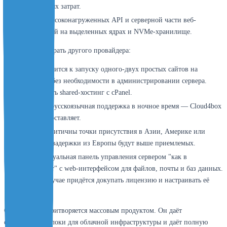
капитальных затрат.
Хостинг высоконагруженных API и серверной части веб-
приложений на выделенных ядрах и NVMe-хранилище.
Когда стоит выбрать другого провайдера:
Задача сводится к запуску одного-двух простых сайтов на
WordPress без необходимости в администрировании сервера.
Лучше взять shared-хостинг с cPanel.
Требуется русскоязычная поддержка в ночное время — Cloud4box
её не предоставляет.
Проекту критичны точки присутствия в Азии, Америке или
России — задержки из Европы будут выше приемлемых.
Нужна визуальная панель управления сервером "как в
ISPmanager" с web-интерфейсом для файлов, почты и баз данных.
В таком случае придётся докупать лицензию и настраивать её
вручную.
Cloud4box не притворяется массовым продуктом. Он даёт
строительные блоки для облачной инфраструктуры и даёт полную