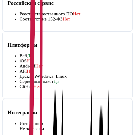
Российский сервис
Реестр отечественного ПО
Нет
Соответствие 152-ФЗ
Нет
Платформы
Веб
Да
iOS
Нет
Android
Нет
API
Нет
Десктоп
Windows, Linux
Серверный пакет
Да
GitHub
Нет
Интеграции
Интеграции
Не заявлены