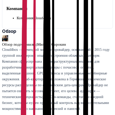
Компания
Компания
Cloud4box
Обзор
Обзор подготовил(а)
Михаил Сорокин
Cloud4box — немецкий хостинг-провайдер, основанный в 2015 году
группой инженеров с опытом построения облачных платформ.
Компания сфокусирована на инфраструктурных решениях для
разработчиков: виртуальные серверы с почасовой оплатой,
выделенные машины, GPU-инстансы и управляемые контейнерные
окружения. Штаб-квартира расположена в Германии, технические
ресурсы распределены по европейским дата-центрам. Провайдер не
пытается охватить массовый сегмент, его целевая аудитория —
технические специалисты, DevOps-команды, стартапы и средний
бизнес, которым нужен прозрачный контроль над вычислительными
мощностями без навязанных лицензий и панелей.