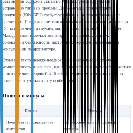
База знаний содержит статьи по API, настройке окружений,
устранению типовых проблем. Документация по некоторым
продуктам (K8s, GPU) требует углубления, но базовых сценариев
достаточно. Поддержка не занимается администрированием гостевых
ОС за исключением случаев, когда куплена услуга Managed Server.
Managed-пакет включает мониторинг процессов, установку
обновлений безопасности, настройку резервного копирования и
консультации по архитектуре.
Отзывы о техподдержке неоднозначны: в сообществе отмечают
компетентность инженеров, однако скорость реакции может снижаться
в пиковые часы (европейский вечер). Клиентам из других часовых
поясов стоит учитывать эту особенность.
Плюсы и минусы
Плюсы
Минусы
Почасовая тарификация без
Нет классического виртуального
контрактов
хостинга