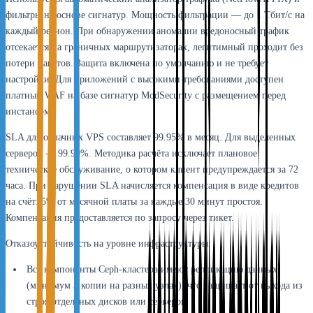
фильтры на основе сигнатур. Мощность фильтрации — до 1 Тбит/с на
каждый регион. При обнаружении аномалии вредоносный трафик
отсекается на граничных маршрутизаторах, легитимный проходит без
потери пакетов. Защита включена по умолчанию и не требует
настройки. Для приложений с высокими требованиями доступен
платный WAF на базе сигнатур ModSecurity с размещением перед
инстансом.
SLA для облачных VPS составляет 99.95% в месяц. Для выделенных
серверов — 99.99%. Методика расчёта исключает плановое
техническое обслуживание, о котором клиент предупреждается за 72
часа. При нарушении SLA начисляется компенсация в виде кредитов
на счёт: 5% от месячной платы за каждые 30 минут простоя.
Компенсация предоставляется по запросу через тикет.
Отказоустойчивость на уровне инфраструктуры:
Все компоненты Ceph-кластера имеют репликацию данных
(минимум 3 копии на разных узлах), что защищает от выхода из
строя отдельных дисков или серверов.