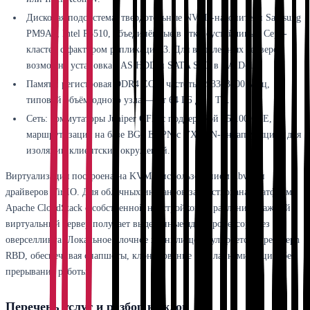
Дисковая подсистема: твердотельные NVMe-накопители Samsung
PM9A3, Intel P5510, объединённые в отказоустойчивый Ceph-
кластер с фактором репликации 3. Для выделенных серверов
возможна установка SAS HDD и SATA SSD в RAID-10.
Память: регистровая DDR4 ECC, частоты 2933–3200 МГц,
типовой объём одного узла — от 64 ГБ до 1 ТБ.
Сеть: коммутаторы Juniper QFX с поддержкой 25/100 GbE,
маршрутизация на базе BGP EVPN с VXLAN-инкапсуляцией для
изоляции клиентских окружений.
Виртуализация построена на KVM с использованием libvirt и
драйверов VirtIO. Для облачных инстансов задействована платформа
Apache CloudStack с собственной надстройкой управления. Каждый
виртуальный сервер получает выделенные ядра процессора без
оверселлинга. Локальное блочное хранилище эмулируется через Ceph
RBD, обеспечивая снапшоты, клонирование и онлайн-миграцию без
прерывания работы.
Перечень услуг и разбор каждой