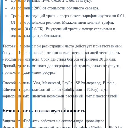
Дополнительные IPv4: около 2 €/мес за штуку.
Автобэкапы: 20% от стоимости облачного сервера.
Трафик: исходящий трафик сверх пакета тарифицируется по 0.01
€/ГБ в европейском регионе. Межконтинентальный трафик
дороже (0.05 €/ГБ). Внутренний трафик между сервисами в
одном дата-центре бесплатен.
Тестовый период: при регистрации часто действует приветственный
бонус — 10 евро на счёт, что позволяет несколько дней тестировать
небольшие инстансы. Срок действия бонуса ограничен 30 днями.
Провайдер не навязывает долгосрочные контракты, отказ от услуги
происходит удалением ресурса.
Способы оплаты: Visa, Mastercard, PayPal, SEPA-перевод, Bitcoin,
Ethereum (через платёжный шлюз Coinify или BTCPay). Для
корпоративных клиентов возможен расчётный счёт с постоплатой.
Безопасность и отказоустойчивость
Защита от DDoS-атак работает на сетевом ядре провайдера.
Используется автоматический анализатор трафика (NetFlow/IPFIX) и