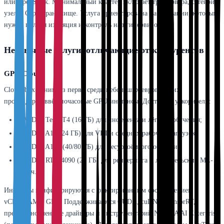
или OpenStack. Минимальный кластер включает три сервера, сетевой
узел и Ceph-хранилище. Услуга ориентирована на компании, которым
нужна полная изоляция и контроль над гипервизором.
Необычные услуги, отличающие от конкурентов
GPU Cloud
Cloud4box одним из первх среди небольших европейских
провайдеров ввёл почасовые GPU-инстансы. Доступны ускорители:
NVIDIA Tesla T4 (16 ГБ) для инференса и лёгкого обучения;
NVIDIA A10 (24 ГБ) для VDI и средних рабочих нагрузок;
NVIDIA A100 (40/80 ГБ) для ресурсоёмкого обучения;
NVIDIA RTX 4090 (24 ГБ) для рендеринга и любительских ML-
задач.
Инстансы конфигурируются с фиксированным соотношением
vCPU/RAM к GPU. Поддерживаются CUDA, cuDNN, TensorRT,
предустановленные драйверы и инструментарий NVIDIA AI Enterprise