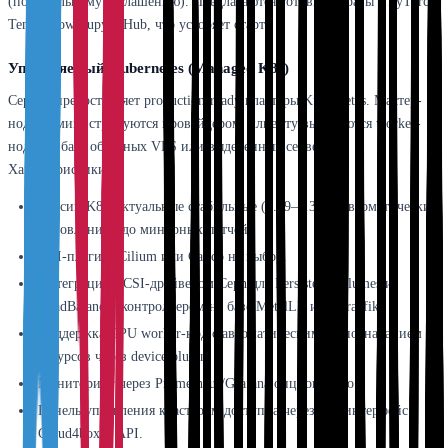
(по отдельному соглашению). Предлагаются готовые образы с PyTorch,
TensorFlow, JupyterHub, что ускоряет старт.
Управляемый Kubernetes (Managed K8s)
Сервис предоставляет production-ready кластеры Kubernetes. Мастер-
ноды администрируются провайдером, клиенту выделяются worker-
ноды на базе облачных VPS или выделенных серверов.
Характеристики:
Версии K8s: актуальные стабильные (1.29–1.31) с автоматическим
обновлением до минорных патчей.
CNI-плагин: Cilium или Calico на выбор.
Интеграция с CSI-драйвером Ceph для Persistent Volumes и
LoadBalancer-контроллером на базе MetalLB или Traefik.
Поддержка GPU worker-нод с автоматическим распознаванием
ресурсов через device plugin.
Мониторинг через Prometheus/Grafana опционально.
Панель управления кластером доступна через веб-интерфейс
Cloud4box и API.