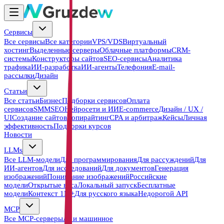
Сервисы
Все сервисы
Все категории
VPS/VDS
Виртуальный
хостинг
Выделенные серверы
Облачные платформы
CRM-
системы
Конструкторы сайтов
SEO-сервисы
Аналитика
трафика
ИИ-разработка
ИИ-агенты
Телефония
E-mail-
рассылки
Дизайн
Статьи
Все статьи
Бизнес
Подборки сервисов
Оплата
сервисов
SMM
SEO
Нейросети и ИИ
E-commerce
Дизайн / UX /
UI
Создание сайтов
Копирайтинг
CPA и арбитраж
Кейсы
Личная
эффективность
Подборки курсов
Новости
LLMs
Все LLM-модели
Для программирования
Для рассуждений
Для
ИИ-агентов
Для исследований
Для документов
Генерация
изображений
Понимание изображений
Российские
модели
Открытые веса
Локальный запуск
Бесплатные
модели
Контекст 1M+
Для русского языка
Недорогой API
MCP
Все MCP-серверы
AI и машинное