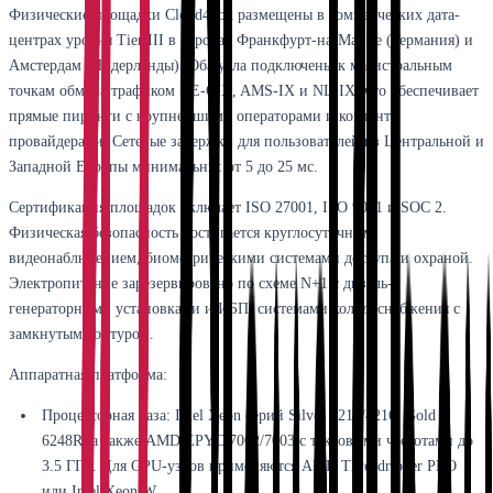
Физические площадки Cloud4box размещены в коммерческих дата-
центрах уровня Tier III в городах Франкфурт-на-Майне (Германия) и
Амстердам (Нидерланды). Оба узла подключены к магистральным
точкам обмена трафиком DE-CIX, AMS-IX и NL-IX, что обеспечивает
прямые пиринги с крупнейшими операторами и контент-
провайдерами. Сетевые задержки для пользователей из Центральной и
Западной Европы минимальны: от 5 до 25 мс.
Сертификация площадок включает ISO 27001, ISO 9001 и SOC 2.
Физическая безопасность достигается круглосуточным
видеонаблюдением, биометрическими системами доступа и охраной.
Электропитание зарезервировано по схеме N+1 с дизель-
генераторными установками и ИБП, системами холодоснабжения с
замкнутым контуром.
Аппаратная платформа:
Процессорная база: Intel Xeon серий Silver 4214/4216, Gold
6248R, а также AMD EPYC 7002/7003 с тактовыми частотами до
3.5 ГГц. Для GPU-узлов применяются AMD Threadripper PRO
или Intel Xeon W.