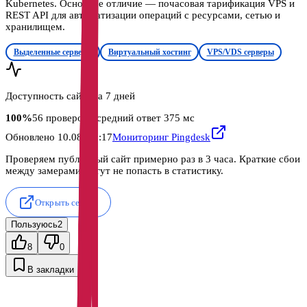
Kubernetes. Основное отличие — почасовая тарификация VPS и
REST API для автоматизации операций с ресурсами, сетью и
хранилищем.
Выделенные серверы
Виртуальный хостинг
VPS/VDS серверы
Доступность сайта за 7 дней
100
%
56
проверок
· средний ответ 375 мс
Обновлено
10.08, 18:17
Мониторинг Pingdesk
Проверяем публичный сайт примерно раз в 3 часа. Краткие сбои
между замерами могут не попасть в статистику.
Открыть сервис
Пользуюсь
2
8
0
В закладки