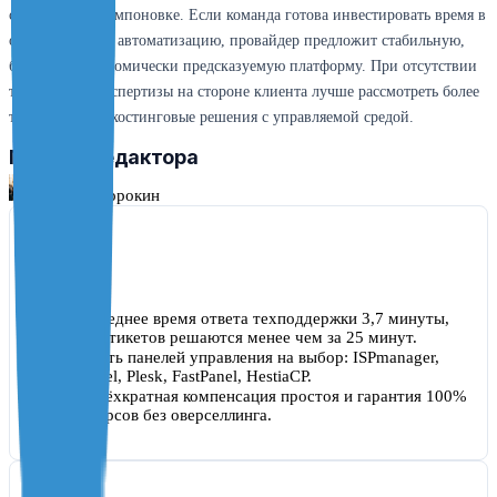
свободу в их компоновке. Если команда готова инвестировать время в
освоение API и автоматизацию, провайдер предложит стабильную,
быструю и экономически предсказуемую платформу. При отсутствии
технической экспертизы на стороне клиента лучше рассмотреть более
традиционные хостинговые решения с управляемой средой.
Мнение редактора
Михаил Сорокин
Хорошо
Среднее время ответа техподдержки 3,7 минуты,
85% тикетов решаются менее чем за 25 минут.
Пять панелей управления на выбор: ISPmanager,
cPanel, Plesk, FastPanel, HestiaCP.
Трёхкратная компенсация простоя и гарантия 100%
ресурсов без оверселлинга.