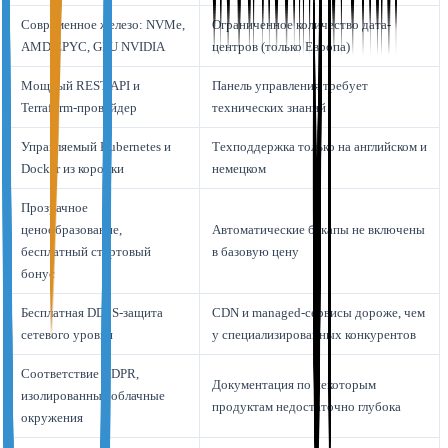
Современное железо: NVMe,
Ограниченное количество дата-
AMD EPYC, GPU NVIDIA
центров (только Европа)
Мощный REST API и
Панель управления требует
Terraform-провайдер
технических знаний
Управляемый Kubernetes и
Техподдержка только на английском и
Docker из коробки
немецком
Прозрачное
ценообразование,
Автоматические бэкапы не включены
бесплатный стартовый
в базовую цену
бонус
Бесплатная DDoS-защита
CDN и managed-сервисы дороже, чем
сетевого уровня
у специализированных конкурентов
Соответствие GDPR,
Документация по некоторым
изолированные облачные
продуктам недостаточно глубока
окружения