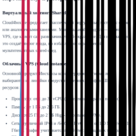
Виртуальный хостинг (Shared)
Cloud4box не предлагает классический виртуальный хостинг с cPanel
или аналогичными панелями. Минимальный продукт — облачный
VPS, где клиент сам разворачивает веб-окружение. Для начинающих
это создаёт порог входа, но избавляет от ограничений
мультитенантных shared-сред.
Облачные VPS (Cloud Instances)
Основной продукт. Инстансы конфигурируются гибко, либо
выбираются из линейки предустановленных тарифов. Шкала
ресурсов:
Процессор: от 1 до 32 vCPU (выделенные ядра, не потоки).
Память: от 1 ГБ до 256 ГБ.
Диск: от 25 ГБ до 2 ТБ High-Performance NVMe.
Сеть: публичный IPv4 и /64 блок IPv6, порт от 100 Мбит/с до 10
Гбит/с. Трафик учитывается по объёму: в младших тарифах от 1