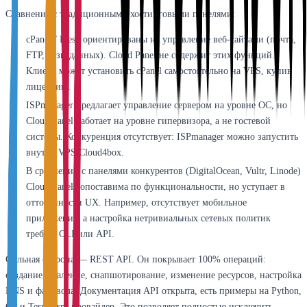
Сравнение с традиционными хостинговыми панелями:
cPanel / Plesk ориентированы на управление веб-сайтами (почта,
FTP, базы данных). Cloud Panel не содержит этих функций.
Клиент может установить cPanel самостоятельно на VPS, купив
лицензию.
ISPmanager предлагает управление сервером на уровне ОС, но
Cloud Panel работает на уровне гипервизора, а не гостевой
системы. Конкуренция отсутствует: ISPmanager можно запустить
внутри VPS Cloud4box.
В сравнении с панелями конкурентов (DigitalOcean, Vultr, Linode)
Cloud Panel сопоставима по функциональности, но уступает в
отточенности UX. Например, отсутствует мобильное
приложение, а настройка нетривиальных сетевых политик
требует CLI или API.
Сильная сторона — REST API. Он покрывает 100% операций:
создание, удаление, снапшотирование, изменение ресурсов, настройка
DNS и файрвола. Документация API открыта, есть примеры на Python,
Go и Terraform-провайдер. Это позволяет полностью исключить