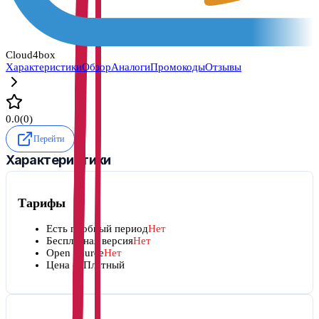
Cloud4box
Характеристики
Обзор
Аналоги
Промокоды
Отзывы
0.0
(
0
)
Перейти
Характеристики
Тарифы
Есть пробный период
Нет
Бесплатная версия
Нет
Open Source
Нет
Цена от
Платный