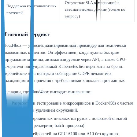
Отсутствие SLA-компенсаций в
Поддержка криптовалютных
автоматическом режиме (только по
платежей
запросу)
Итоговый вердикт
Cloud4box — узкоспециализированный провайдер для технически
подкованных клиентов. Он эффективен, когда нужны быстрые
виртуальные машины, автоматизируемые через API, а также GPU-
ускорители или управляемый Kubernetes без переплаты за бренд.
Европейские дата-центры и соблюдение GDPR делают его
подходящим для проектов с требованиями к локализации данных.
Сценарии, где Cloud4box выглядит выигрышно:
Разработка и тестирование микросервисов в Docker/K8s с частым
созданием и удалением окружений.
Обработка временных пиковых нагрузок с почасовой оплатой
(например, рендеринг, batch-процессы).
Обучение нейросетей на GPU A100 или A10 без крупных