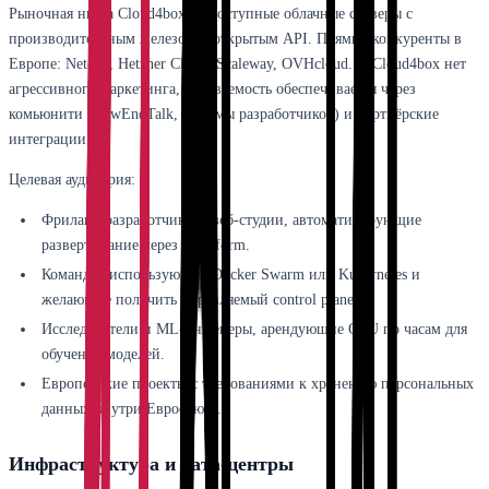
Рыночная ниша Cloud4box — доступные облачные серверы с
производительным железом и открытым API. Прямые конкуренты в
Европе: Netcup, Hetzner Cloud, Scaleway, OVHcloud. У Cloud4box нет
агрессивного маркетинга, узнаваемость обеспечивается через
комьюнити (LowEndTalk, форумы разработчиков) и партнёрские
интеграции.
Целевая аудитория:
Фриланс-разработчики и веб-студии, автоматизирующие
развертывание через Terraform.
Команды, использующие Docker Swarm или Kubernetes и
желающие получить управляемый control plane.
Исследователи и ML-инженеры, арендующие GPU по часам для
обучения моделей.
Европейские проекты с требованиями к хранению персональных
данных внутри Евросоюза.
Инфраструктура и дата-центры