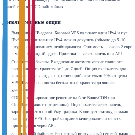
ручной труд в CI/CD пайплайнах.
Дополнительные опции
Выделенные IP-адреса. Базовый VPS включает один IPv4 и пул
IPv6. Дополнительные IPv4 можно докупить (обычно до 5–10
штук) с обоснованием необходимости. Стоимость — около 2 евро
в месяц за каждый адрес. Привязка — через панель или API.
Снапшоты и бэкапы. Ежедневные автоматические снапшоты
всего инстанса хранятся от 1 до 7 дней. Опция включается для
каждого сервера отдельно, стоит приблизительно 20% от цены
VPS. Ручные снапшоты бесплатны и хранятся до явного
удаления.
CDN. Интегрированное решение на базе BunnyCDN или
Cloudflare (зависит от региона). Подключается через панель,
тарифицируется по объёму трафика. Кэширует статику, снижая
нагрузку на VPS. Настройка правил кеширования и очистка
производятся через API.
Защищённый файрвол. Бесплатный виртуальный сетевой экран с