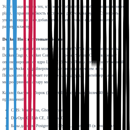
Услуга нацелена на тех, кто хочет избавиться от обслуживания control
plane, сохранив гибкость настройки рабочих нагрузок. Стоимость
управляющего слоя добавляется к цене worker-нод и зависит от
размера кластера.
Docker Host и готовые сборки
В панели управления можно развернуть VPS с предустановленным
Docker Engine, Docker Compose и Docker Swarm. Образ включает
оптимизированное ядро Linux (обычно Ubuntu Server), настроенный
демон Docker с драйвером overlay2 и ограничением логов.
Пользователь получает готовую площадку для контейнеризации
микросервисов за пару минут.
Каталог быстрых сборок (Marketplace) содержит более 40 шаблонов
приложений:
CMS: WordPress, Ghost, Strapi.
DevOps: GitLab CE, Jenkins, Gitea.
Базы данных: PostgreSQL, MySQL, MongoDB (в Docker или