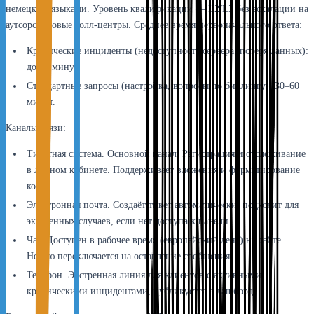
немецким языками. Уровень квалификации — L2/L3 без эскалации на
аутсорсинговые колл-центры. Среднее время первоначального ответа:
Критические инциденты (недоступность сервера, потеря данных):
до 15 минут.
Стандартные запросы (настройка, вопросы по биллингу): 30–60
минут.
Каналы связи:
Тикетная система. Основной канал. Регистрация и отслеживание
в личном кабинете. Поддерживает вложения и форматирование
кода.
Электронная почта. Создаёт тикет автоматически, подходит для
экстренных случаев, если нет доступа к панели.
Чат. Доступен в рабочее время (европейский день) на сайте.
Ночью переключается на оставление сообщения.
Телефон. Экстренная линия для клиентов с активными
критическими инцидентами, публикуется в дашборде.