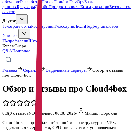
обучение
Разработка
Поиск
Cloud и DevOps
Базы
данных
Браузеры
Дизайн
Продуктивность
Коммуникации
Безопасно
сайтов
Другое
Телеграм-боты
Расширения
Глоссарий
Люди
Подбор аналогов
Учиться
IT-профессии
Школы
Курсы
Скоро
Q&A
Полезное
Главная
Сервисы
Выделенные серверы
Обзор и отзывы
про Cloud4box
Обзор и отзывы про Cloud4box
0.0
(
0
отзывов)
•
Обновлено:
08.08.2026
•
Михаил Сорокин
Cloud4box — провайдер облачной инфраструктуры с VPS,
выделенными серверами, GPU-инстансами и управляемым