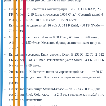
Ориентиры стоимости (по состоянию на май 2026 года):
Облачный VPS: стартовая конфигурация 1 vCPU, 1 ГБ RAM, 25
ГБ NVMe — 2.99 €/мес (почасовая 0.004 €/час). Средний тариф 4
vCPU, 8 ГБ RAM, 100 ГБ NVMe — 15.99 €/мес.
Высокопроизводительный 16 vCPU, 64 ГБ RAM, 400 ГБ NVMe —
79.99 €/мес.
GPU-инстансы: Tesla T4 — от 0.30 €/час, A10 — от 0.60 €/час,
A100 — от 1.50 €/час. Месячное бронирование снижает цену на
20–30%.
Выделенные серверы: Entry-уровень (Xeon E-2388G, 32 ГБ, 2×512
ГБ NVMe) — от 39 €/мес. Performance (Xeon Silver, 64 ГБ, 2×1 ТБ
NVMe) — от 89 €/мес.
Управляемый Kubernetes: плата за управляющий слой — от 20 €/
мес за кластер до 5 нод. Крупные кластеры — индивидуальный
расчёт.
Объектное хранилище: Standard-класс — от 5 € за 250 ГБ (цена
растёт линейно), Cold-класс — в 2–3 раза дешевле за гигабайт, но
с платой за извлечение.