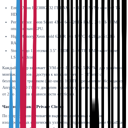
Entry: Xeon E-2388G, 32 ГБ RAM, 2×512 ГБ NVMe или 2×2 ТБ
HDD.
Performance: Xeon Silver 4314, 64–128 ГБ RAM, 2×1 ТБ NVMe,
опционально GPU.
High-Memory: Xeon Gold 6248R или EPYC 7402P, до 512 ГБ
RAM.
Storage: до 12 отсеков 3.5" с HDD 16–20 ТБ, RAID-контроллер
LSI/Broadcom.
Каждый сервер включает KVM-over-IP (HTML5 iKVM) для удалённого
монтажа образов и доступа к консоли. Сеть — 1 Гбит/с с
безлимитным трафиком (fair-use до 100 ТБ, превышение обсуждается).
Апгрейд до 10 Гбит/с доступен по запросу. Время подготовки сервера
от 2 до 24 часов в зависимости от сборки.
Частное облако (Private Cloud)
По запросу разворачивается выделенная облачная среда на
изолированных физических узлах под управлением Apache CloudStack