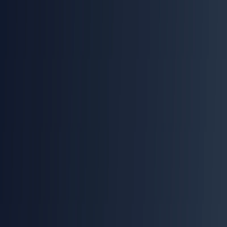
Тарифы Aomni
Тариф
Цена
Что подтверждено
Стартовый доступ; публичные лимиты не
Starter
Бесплатно
раскрыты
До трёх мест, исследование аккаунтов, AI-
$300 в
Pro
последовательности, интеграции с email и
месяц
LinkedIn
По
CRM-интеграции, массовое исследование,
Enterprise
запросу
онбординг и приоритетная поддержка
Дополнительное место на Pro стоит $100 в месяц. Заявленные на этом
плане неограниченные исследования и последовательности действуют
с ограничителями против злоупотреблений. Для Enterprise поставщик
указывает годовую модель оплаты.