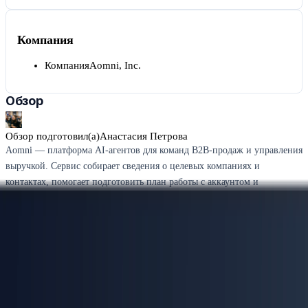
Компания
Компания
Aomni, Inc.
Обзор
Обзор подготовил(а)
Анастасия Петрова
Aomni — платформа AI-агентов для команд B2B-продаж и управления
выручкой. Сервис собирает сведения о целевых компаниях и
контактах, помогает подготовить план работы с аккаунтом и
формирует персонализированные материалы для аутрича. Это не
почтовый клиент: Gmail и Outlook подключаются как части рабочего
процесса продаж.
Как устроен рабочий сценарий Aomni
Работа начинается с настройки контекста команды: ICP, отличий
продукта и рыночного окружения. Затем агент исследует выбранную