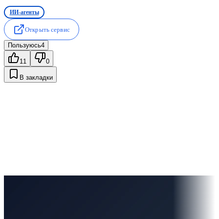
ИИ-агенты
Открыть сервис
Пользуюсь
4
11
0
В закладки