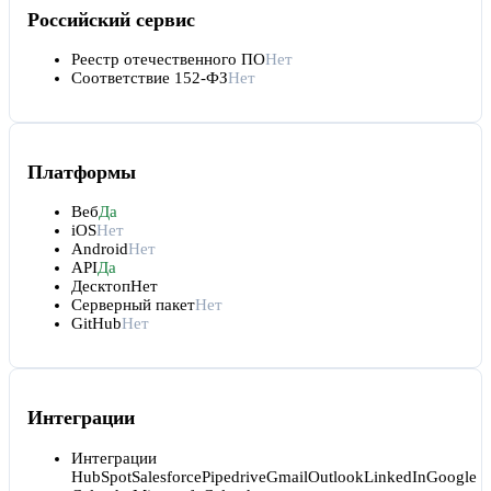
Российский сервис
Реестр отечественного ПО
Нет
Соответствие 152-ФЗ
Нет
Платформы
Веб
Да
iOS
Нет
Android
Нет
API
Да
Десктоп
Нет
Серверный пакет
Нет
GitHub
Нет
Интеграции
Интеграции
HubSpot
Salesforce
Pipedrive
Gmail
Outlook
LinkedIn
Google