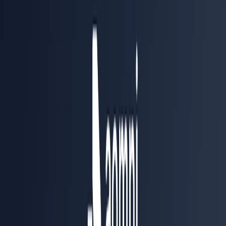
Мнение автора
Aomni стоит рассматривать как специализированный инструмент
подготовки B2B-продаж, а не универсальный AI-поиск или почтового
помощника. Наиболее понятный сценарий — исследовать целевой
аккаунт, подготовить материалы и вернуть результат в CRM. Перед
внедрением важно проверить качество данных на собственном
сегменте, детали синхронизации и правила работы с корпоративной
почтой.
Мнение редактора
Анастасия Петрова
Обновлено:
4 августа 2026 г.
Хорошо
Исследование компаний и контактов в контексте
B2B-продаж
Связка CRM, email, LinkedIn и календарей
Бесплатный тариф для знакомства с платформой