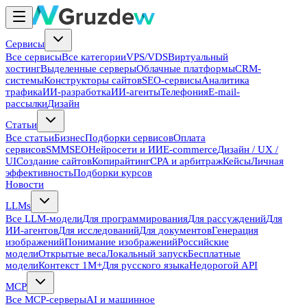
Сервисы
Все сервисы
Все категории
VPS/VDS
Виртуальный
хостинг
Выделенные серверы
Облачные платформы
CRM-
системы
Конструкторы сайтов
SEO-сервисы
Аналитика
трафика
ИИ-разработка
ИИ-агенты
Телефония
E-mail-
рассылки
Дизайн
Статьи
Все статьи
Бизнес
Подборки сервисов
Оплата
сервисов
SMM
SEO
Нейросети и ИИ
E-commerce
Дизайн / UX /
UI
Создание сайтов
Копирайтинг
CPA и арбитраж
Кейсы
Личная
эффективность
Подборки курсов
Новости
LLMs
Все LLM-модели
Для программирования
Для рассуждений
Для
ИИ-агентов
Для исследований
Для документов
Генерация
изображений
Понимание изображений
Российские
модели
Открытые веса
Локальный запуск
Бесплатные
модели
Контекст 1M+
Для русского языка
Недорогой API
MCP
Все MCP-серверы
AI и машинное