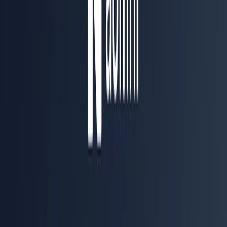
Плохо
Не раскрыты публичные лимиты Starter
Нет подтверждённых условий работы с
пользователями из России
Pro рассчитан на командный бюджет и стоит $300 в
месяц
Преимущества
Aomni связывает исследование аккаунта, подготовку
стратегии и персонализированный аутрич в одном процессе
B2B-продаж. Полезны двусторонние интеграции с HubSpot,
Salesforce и Pipedrive, а также бесплатный Starter для
первичной оценки продукта. Согласно публичной странице
тарифов, CRM-интеграции относятся к Enterprise.