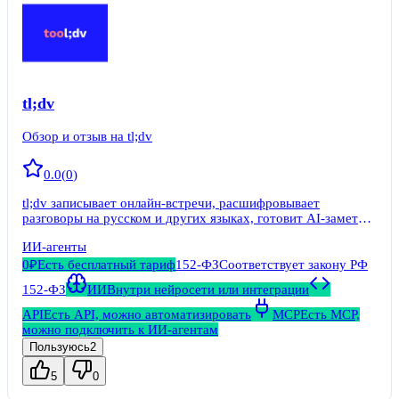
tl;dv
Обзор и отзыв на tl;dv
0.0
(
0
)
tl;dv записывает онлайн-встречи, расшифровывает
разговоры на русском и других языках, готовит AI-заметки
и помогает искать сведения в библиотеке встреч.
ИИ-агенты
0₽
Есть бесплатный тариф
152-ФЗ
Соответствует закону РФ
152-ФЗ
ИИ
Внутри нейросети или интеграции
API
Есть API, можно автоматизировать
MCP
Есть MCP,
можно подключить к ИИ-агентам
Пользуюсь
2
5
0