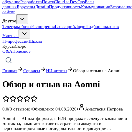
обучение
Разработка
Поиск
Cloud и DevOps
Базы
данных
Браузеры
Дизайн
Продуктивность
Коммуникации
Безопасно
сайтов
Другое
Телеграм-боты
Расширения
Глоссарий
Люди
Подбор аналогов
Учиться
IT-профессии
Школы
Курсы
Скоро
Q&A
Полезное
Главная
Сервисы
ИИ-агенты
Обзор и отзыв на Aomni
Обзор и отзыв на Aomni
0.0
(
0
отзывов)
•
Обновлено:
04.08.2026
•
Анастасия Петрова
Aomni — AI-платформа для B2B-продаж: исследует компании и
контакты, помогает готовить стратегию аккаунта и
персонализированные последовательности для аутрича.