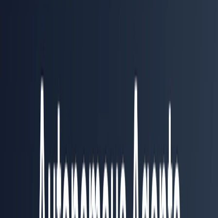
С какими системами интегрируется Aomni?
Заявлены HubSpot, Salesforce, Pipedrive, Gmail, Outlook,
LinkedIn, Google Calendar и Microsoft Calendar. Публичное
описание Zapier, Slack и открытого API в доступных материалах
не найдено.
Какие данные использует Aomni для исследования?
Сервис заявляет работу с открытым вебом: сайтами компаний,
социальными сетями, публичными финансовыми документами и
другими общедоступными источниками. Точность и
актуальность важных сведений нужно проверять перед
использованием.
Можно ли пользоваться Aomni из России?
Публичного подтверждения регистрации, оплаты и поддержки
пользователей из России нет. В условиях указано, что сервис и
данные размещаются в США, поэтому доступность оплаты и
требования к передаче данных следует проверить до
подключения.