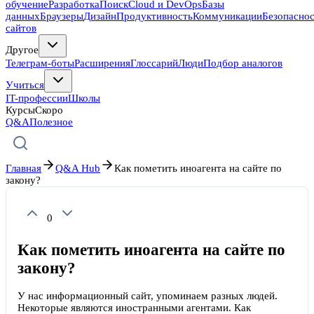
обучение
Разработка
Поиск
Cloud и DevOps
Базы
данных
Браузеры
Дизайн
Продуктивность
Коммуникации
Безопасно
сайтов
Другое
Телеграм-боты
Расширения
Глоссарий
Люди
Подбор аналогов
Учиться
IT-профессии
Школы
Курсы
Скоро
Q&A
Полезное
Главная
Q&A Hub
Как пометить иноагента на сайте по
закону?
0
Как пометить иноагента на сайте по
закону?
У нас информационный сайт, упоминаем разных людей.
Некоторые являются иностранными агентами. Как