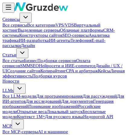
Сервисы
Все сервисы
Все категории
VPS/VDS
Виртуальный
хостинг
Выделенные серверы
Облачные платформы
CRM-
системы
Конструкторы сайтов
SEO-сервисы
Аналитика
трафика
ИИ-разработка
ИИ-агенты
Телефония
E-mail-
рассылки
Дизайн
Статьи
Все статьи
Бизнес
Подборки сервисов
Оплата
сервисов
SMM
SEO
Нейросети и ИИ
E-commerce
Дизайн / UX /
UI
Создание сайтов
Копирайтинг
CPA и арбитраж
Кейсы
Личная
эффективность
Подборки курсов
Новости
LLMs
Все LLM-модели
Для программирования
Для рассуждений
Для
ИИ-агентов
Для исследований
Для документов
Генерация
изображений
Понимание изображений
Российские
модели
Открытые веса
Локальный запуск
Бесплатные
модели
Контекст 1M+
Для русского языка
Недорогой API
MCP
Все MCP-серверы
AI и машинное