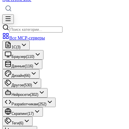
Все MCP-серверы
1C
(
3
)
Браузер
(
110
)
Данные
(
116
)
Дизайн
(
66
)
Другое
(
530
)
Нейросети
(
302
)
Разработчикам
(
252
)
Скрапинг
(
17
)
Теги
(
6
)