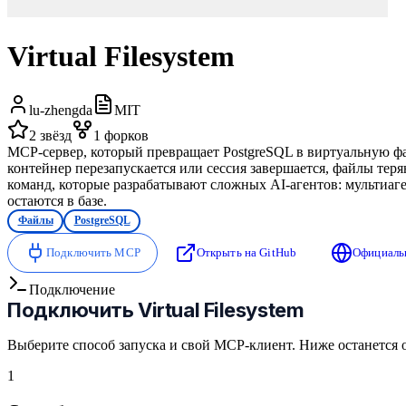
Virtual Filesystem
lu-zhengda
MIT
2
звёзд
1
форков
MCP-сервер, который превращает PostgreSQL в виртуальную фа
контейнер перезапускается или сессия завершается, файлы теряю
команд, которые разрабатывают сложных AI-агентов: мультиа
остаются в базе.
Файлы
PostgreSQL
Подключить MCP
Открыть на GitHub
Официаль
Подключение
Подключить
Virtual Filesystem
Выберите способ запуска и свой MCP-клиент. Ниже останется 
1