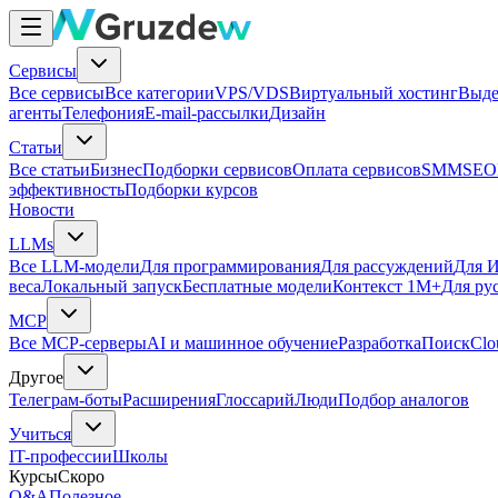
Сервисы
Все сервисы
Все категории
VPS/VDS
Виртуальный хостинг
Выде
агенты
Телефония
E-mail-рассылки
Дизайн
Статьи
Все статьи
Бизнес
Подборки сервисов
Оплата сервисов
SMM
SEO
эффективность
Подборки курсов
Новости
LLMs
Все LLM-модели
Для программирования
Для рассуждений
Для И
веса
Локальный запуск
Бесплатные модели
Контекст 1M+
Для ру
MCP
Все MCP-серверы
AI и машинное обучение
Разработка
Поиск
Clo
Другое
Телеграм-боты
Расширения
Глоссарий
Люди
Подбор аналогов
Учиться
IT-профессии
Школы
Курсы
Скоро
Q&A
Полезное