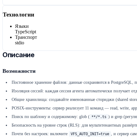
Технологии
Языки
TypeScript
Транспорт
stdio
Описание
Возможности
Постоянное хранение файлов: данные сохраняются в PostgreSQL, п
Изоляция сессий: каждая сессия агента автоматически получает о
Общие хранилища: создавайте именованные сториджи (shared stor
POSIX-инструменты: сервер реализует 11 команд — read, write, append,
Поиск по шаблону и содержимому: glob (
) и grep (регу
**/*.ts
Безопасность на уровне строк (RLS): для мультитенантных развёр
Почти без настроек: включите
, и сервер са
VFS_AUTO_INIT=true