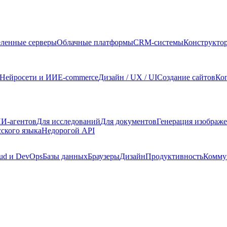
ленные серверы
Облачные платформы
CRM-системы
Конструкто
Нейросети и ИИ
E-commerce
Дизайн / UX / UI
Создание сайтов
Ко
И-агентов
Для исследований
Для документов
Генерация изображ
сского языка
Недорогой API
ud и DevOps
Базы данных
Браузеры
Дизайн
Продуктивность
Комму