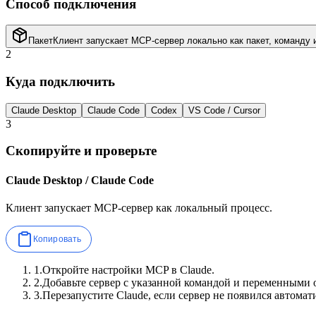
Способ подключения
Пакет
Клиент запускает MCP-сервер локально как пакет, команду 
2
Куда подключить
Claude Desktop
Claude Code
Codex
VS Code / Cursor
3
Скопируйте и проверьте
Claude Desktop / Claude Code
Клиент запускает MCP-сервер как локальный процесс.
Копировать
1
.
Откройте настройки MCP в Claude.
2
.
Добавьте сервер с указанной командой и переменными 
3
.
Перезапустите Claude, если сервер не появился автомат