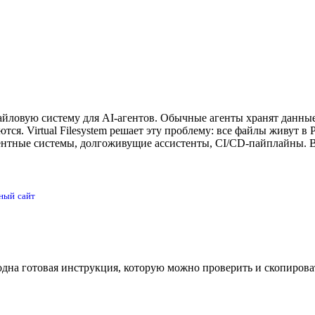
йловую систему для AI-агентов. Обычные агенты хранят данные
тся. Virtual Filesystem решает эту проблему: все файлы живут в 
гентные системы, долгоживущие ассистенты, CI/CD-пайплайны.
ный сайт
одна готовая инструкция, которую можно проверить и скопирова