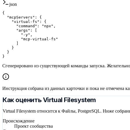
json
{

  "mcpServers": {

    "virtual-fs": {

      "command": "npx",

      "args": [

        "-y",

        "mcp-virtual-fs"

      ]

    }

  }

}
Сгенерировано из существующей команды запуска. Желательн
Инструкция собрана из данных карточки и пока не отмечена к
Как оценить Virtual Filesystem
Virtual Filesystem относится к Файлы, PostgreSQL. Ниже собр
Происхождение
Проект сообщества