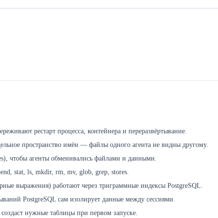
ереживают рестарт процесса, контейнера и переразвёртывание.
тдельное пространство имён — файлы одного агента не видны другому.
es), чтобы агенты обменивались файлами и данными.
 stat, ls, mkdir, rm, mv, glob, grep, stores.
лярные выражения) работают через триграммные индексы PostgreSQL.
тываний PostgreSQL сам изолирует данные между сессиями.
м создаст нужные таблицы при первом запуске.