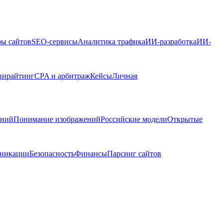
ры сайтов
SEO-сервисы
Аналитика трафика
ИИ-разработка
ИИ-
пирайтинг
CPA и арбитраж
Кейсы
Личная
ений
Понимание изображений
Российские модели
Открытые
никации
Безопасность
Финансы
Парсинг сайтов