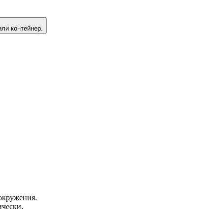
или контейнер.
окружения.
ически.