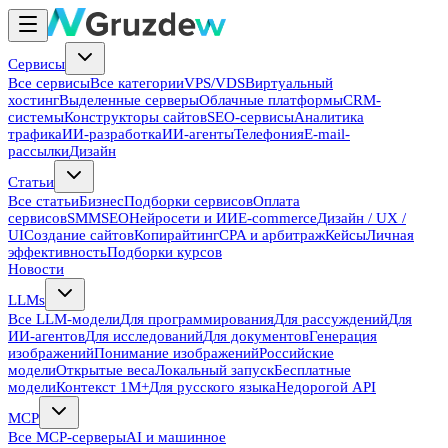
Сервисы
Все сервисы
Все категории
VPS/VDS
Виртуальный
хостинг
Выделенные серверы
Облачные платформы
CRM-
системы
Конструкторы сайтов
SEO-сервисы
Аналитика
трафика
ИИ-разработка
ИИ-агенты
Телефония
E-mail-
рассылки
Дизайн
Статьи
Все статьи
Бизнес
Подборки сервисов
Оплата
сервисов
SMM
SEO
Нейросети и ИИ
E-commerce
Дизайн / UX /
UI
Создание сайтов
Копирайтинг
CPA и арбитраж
Кейсы
Личная
эффективность
Подборки курсов
Новости
LLMs
Все LLM-модели
Для программирования
Для рассуждений
Для
ИИ-агентов
Для исследований
Для документов
Генерация
изображений
Понимание изображений
Российские
модели
Открытые веса
Локальный запуск
Бесплатные
модели
Контекст 1M+
Для русского языка
Недорогой API
MCP
Все MCP-серверы
AI и машинное