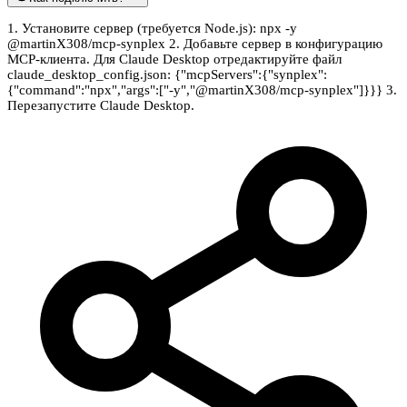
1. Установите сервер (требуется Node.js): npx -y
@martinX308/mcp-synplex 2. Добавьте сервер в конфигурацию
MCP-клиента. Для Claude Desktop отредактируйте файл
claude_desktop_config.json: {"mcpServers":{"synplex":
{"command":"npx","args":["-y","@martinX308/mcp-synplex"]}}} 3.
Перезапустите Claude Desktop.