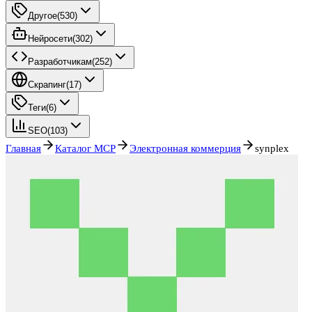
Другое
(
530
)
Нейросети
(
302
)
Разработчикам
(
252
)
Скрапинг
(
17
)
Теги
(
6
)
SEO
(
103
)
Главная
Каталог MCP
Электронная коммерция
synplex