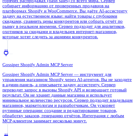
горячих распродажах (flash sales) со всего мира. Сервер
собирает информацию от проверенных продавцов на
платформах Shopify и WooCommerce. Вы даёте AI-ассистенту
задачу на естественном языке: найти товары с глубокими
скидками, сравнить цены конкурентов или собрать отчёт по
рынку в реальном времени. Сервер подходит для аналитиков,
охотников за скидками и владельцев интернет-магазинов,
которые хотят следить за акциями конкурентов.
Gossiper Shopify Admin MCP Server
Gossiper Shopify Admin MCP Server — инструмент для
управления магазином Shopify через AI-агентов. Вы не заходите
в админ-панель, а описываете задачу ассистенту. Сервер
переводит запрос в вызовы Shopify API и возвращает готовый
результат. Он не хранит данные магазина и использует
минимальное количество ресурсов. Сервер подходит владельцам
магазинов, маркетологам и разработчикам. Он ускоряет
рутинные операции: создание и редактирование товаров,
обработку заказов, генерацию отчётов. Интеграция с любым
MCP-клиентом занимает несколько минут.