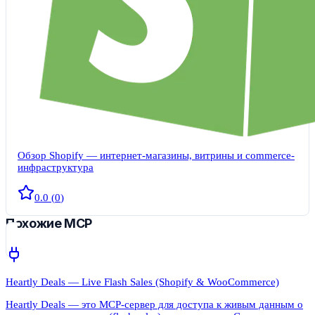
Обзор Shopify — интернет-магазины, витрины и commerce-
инфраструктура
0.0
(
0
)
Похожие MCP
Heartly Deals — Live Flash Sales (Shopify & WooCommerce)
Heartly Deals — это MCP-сервер для доступа к живым данным о