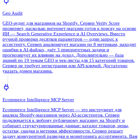
Geo Audit
GEO-аудит для магазинов на Shopify. Сервер Verity Score
проверяет, насколько интернет-магазин готов к поиску на основе
ИИ — Search Generative Experience и AI Overviews. Вместо
ручной проверки десятков параметров — один запрос к
ассистенту. Сервер анализирует магазин по 8 метрикам, находит
ошибки в AI-файлах, даёт 3 приоритетных задачи и
прогнозирует их влияние на доход. Дополнительно — база
знаний по 19 темам GEO и чек-листы для 15 категорий товаров.
Сервер не требует регистрации или API-ключей. Достаточно
указать домен магазина.
Ecommerce Intelligence MCP Server
Ecommerce Intelligence MCP Server — это инструмент для
анализа Shopify-магазинов через AI-ассистентов. Сервер
подключается к любому публичному магазину на Shopify и
собирает структурированные данные: каталог товаров, цены,
остатки, скидки и метрики эффективности. Сервер решает
задачу конкурентной разведки и мониторинга ассортимента. Вам