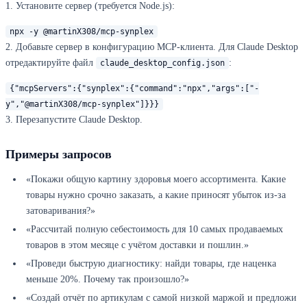
1. Установите сервер (требуется Node.js):
npx -y @martinX308/mcp-synplex
2. Добавьте сервер в конфигурацию MCP-клиента. Для Claude Desktop
отредактируйте файл
:
claude_desktop_config.json
{"mcpServers":{"synplex":{"command":"npx","args":["-
y","@martinX308/mcp-synplex"]}}}
3. Перезапустите Claude Desktop.
Примеры запросов
«Покажи общую картину здоровья моего ассортимента. Какие
товары нужно срочно заказать, а какие приносят убыток из-за
затоваривания?»
«Рассчитай полную себестоимость для 10 самых продаваемых
товаров в этом месяце с учётом доставки и пошлин.»
«Проведи быструю диагностику: найди товары, где наценка
меньше 20%. Почему так произошло?»
«Создай отчёт по артикулам с самой низкой маржой и предложи