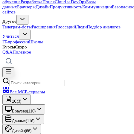
обучение
Разработка
Поиск
Cloud и DevOps
Базы
данных
Браузеры
Дизайн
Продуктивность
Коммуникации
Безопасно
сайтов
Другое
Телеграм-боты
Расширения
Глоссарий
Люди
Подбор аналогов
Учиться
IT-профессии
Школы
Курсы
Скоро
Q&A
Полезное
Все MCP-серверы
1C
(
3
)
Браузер
(
110
)
Данные
(
116
)
Дизайн
(
66
)