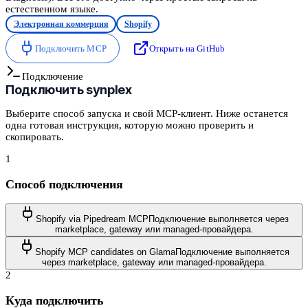
естественном языке.
Электронная коммерция
Shopify
Подключить MCP
Открыть на GitHub
Подключение
Подключить
synplex
Выберите способ запуска и свой MCP-клиент. Ниже останется
одна готовая инструкция, которую можно проверить и
скопировать.
1
Способ подключения
Shopify via Pipedream MCP
Подключение выполняется через
marketplace, gateway или managed-провайдера.
Shopify MCP candidates on Glama
Подключение выполняется
через marketplace, gateway или managed-провайдера.
2
Куда подключить