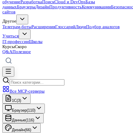
обучение
Разработка
Поиск
Cloud и DevOps
Базы
данных
Браузеры
Дизайн
Продуктивность
Коммуникации
Безопасно
сайтов
Другое
Телеграм-боты
Расширения
Глоссарий
Люди
Подбор аналогов
Учиться
IT-профессии
Школы
Курсы
Скоро
Q&A
Полезное
Все MCP-серверы
1C
(
3
)
Браузер
(
110
)
Данные
(
116
)
Дизайн
(
66
)