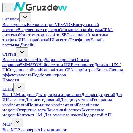
Сервисы
Все сервисы
Все категории
VPS/VDS
Виртуальный
хостинг
Выделенные серверы
Облачные платформы
CRM-
системы
Конструкторы сайтов
SEO-сервисы
Аналитика
трафика
ИИ-разработка
ИИ-агенты
Телефония
E-mail-
рассылки
Дизайн
Статьи
Все статьи
Бизнес
Подборки сервисов
Оплата
сервисов
SMM
SEO
Нейросети и ИИ
E-commerce
Дизайн / UX /
UI
Создание сайтов
Копирайтинг
CPA и арбитраж
Кейсы
Личная
эффективность
Подборки курсов
Новости
LLMs
Все LLM-модели
Для программирования
Для рассуждений
Для
ИИ-агентов
Для исследований
Для документов
Генерация
изображений
Понимание изображений
Российские
модели
Открытые веса
Локальный запуск
Бесплатные
модели
Контекст 1M+
Для русского языка
Недорогой API
MCP
Все MCP-серверы
AI и машинное