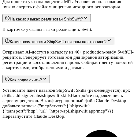
Для проекта указана лицензия MIT. Условия использования
нужно сверять с файлом лицензии исходного репозитория.
На каких языках реализован ShipSwift?
В карточке указаны языки реализации: Swift.
Какие возможности ShipSwift описаны на странице?
Открывает AI-доступ к каталогу из 40+ production-ready SwiftUI-
рецептов. Генерирует готовый код для экранов авторизации,
регистрации и восстановления пароля. Собирает ленту новостей
с карточками, изображениями и датами.
Как подключить?
Установите пакет навыков ShipSwift Skills (рекомендуется): npx
skills add signerlabs/shipswift-skillsНастройте подключение к
серверу рецептов. В конфигурационный файл Claude Desktop
добавьте запись: {"mcpServers":{"shipswift":
{"transport":"http","url":"https://api.shipswift.app/mcp"}}}
Перезапустите Claude Desktop.