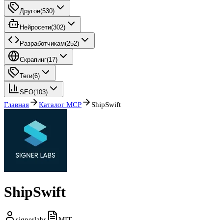
Другое
(
530
)
Нейросети
(
302
)
Разработчикам
(
252
)
Скрапинг
(
17
)
Теги
(
6
)
SEO
(
103
)
Главная
Каталог MCP
ShipSwift
ShipSwift
signerlabs
MIT