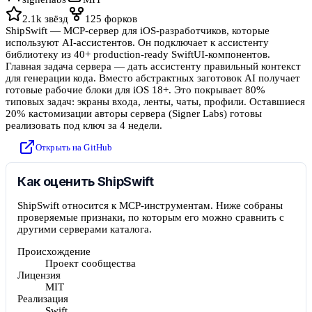
2.1k
звёзд
125
форков
ShipSwift — MCP-сервер для iOS-разработчиков, которые
используют AI-ассистентов. Он подключает к ассистенту
библиотеку из 40+ production-ready SwiftUI-компонентов.
Главная задача сервера — дать ассистенту правильный контекст
для генерации кода. Вместо абстрактных заготовок AI получает
готовые рабочие блоки для iOS 18+. Это покрывает 80%
типовых задач: экраны входа, ленты, чаты, профили. Оставшиеся
20% кастомизации авторы сервера (Signer Labs) готовы
реализовать под ключ за 4 недели.
Открыть на GitHub
Как оценить ShipSwift
ShipSwift относится к MCP-инструментам. Ниже собраны
проверяемые признаки, по которым его можно сравнить с
другими серверами каталога.
Происхождение
Проект сообщества
Лицензия
MIT
Реализация
Swift