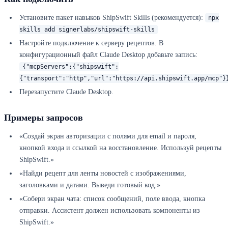
Установите пакет навыков ShipSwift Skills (рекомендуется):
npx
skills add signerlabs/shipswift-skills
Настройте подключение к серверу рецептов. В
конфигурационный файл Claude Desktop добавьте запись:
{"mcpServers":{"shipswift":
{"transport":"http","url":"https://api.shipswift.app/mcp"}
Перезапустите Claude Desktop.
Примеры запросов
«Создай экран авторизации с полями для email и пароля,
кнопкой входа и ссылкой на восстановление. Используй рецепты
ShipSwift.»
«Найди рецепт для ленты новостей с изображениями,
заголовками и датами. Выведи готовый код.»
«Собери экран чата: список сообщений, поле ввода, кнопка
отправки. Ассистент должен использовать компоненты из
ShipSwift.»