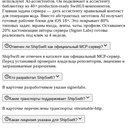
используют AI-ассистентов. Он подключает к ассистенту
библиотеку из 40+ production-ready SwiftUI-компонентов.
Главная задача сервера — дать ассистенту правильный контекст
для генерации кода. Вместо абстрактных заготовок AI получает
готовые рабочие блоки для iOS 18+. Это покрывает 80%
типовых задач: экраны входа, ленты, чаты, профили. Оставшиеся
20% кастомизации авторы сервера (Signer Labs) готовы
реализовать под ключ за 4 недели.
Отмечен ли ShipSwift как официальный MCP-сервер?
ShipSwift не отмечен в каталоге как официальный MCP-сервер.
Перед установкой проверьте владельца репозитория, лицензию и
запрашиваемые разрешения.
Кто разработал ShipSwift?
В карточке разработчиком указан signerlabs.
Какие транспорты поддерживает ShipSwift?
В карточке перечислены транспорты: streamable-http.
Какая лицензия указана для ShipSwift?