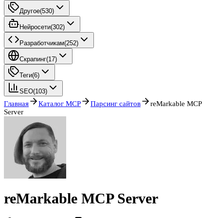
Другое
(
530
)
Нейросети
(
302
)
Разработчикам
(
252
)
Скрапинг
(
17
)
Теги
(
6
)
SEO
(
103
)
Главная
Каталог MCP
Парсинг сайтов
reMarkable MCP
Server
reMarkable MCP Server