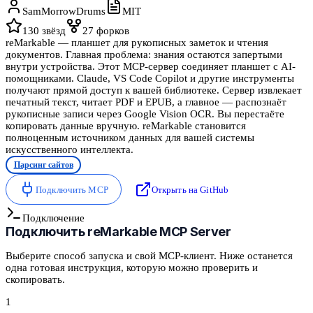
SamMorrowDrums
MIT
130
звёзд
27
форков
reMarkable — планшет для рукописных заметок и чтения
документов. Главная проблема: знания остаются запертыми
внутри устройства. Этот MCP-сервер соединяет планшет с AI-
помощниками. Claude, VS Code Copilot и другие инструменты
получают прямой доступ к вашей библиотеке. Сервер извлекает
печатный текст, читает PDF и EPUB, а главное — распознаёт
рукописные записи через Google Vision OCR. Вы перестаёте
копировать данные вручную. reMarkable становится
полноценным источником данных для вашей системы
искусственного интеллекта.
Парсинг сайтов
Подключить MCP
Открыть на GitHub
Подключение
Подключить
reMarkable MCP Server
Выберите способ запуска и свой MCP-клиент. Ниже останется
одна готовая инструкция, которую можно проверить и
скопировать.
1