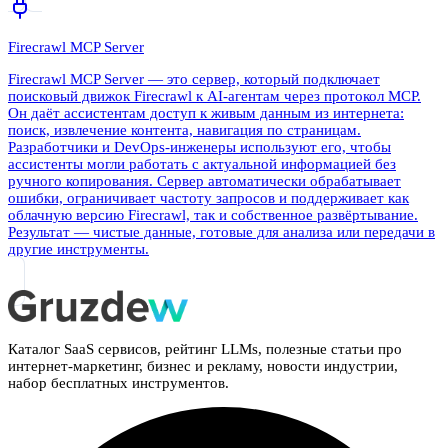
Firecrawl MCP Server
Firecrawl MCP Server — это сервер, который подключает
поисковый движок Firecrawl к AI-агентам через протокол MCP.
Он даёт ассистентам доступ к живым данным из интернета:
поиск, извлечение контента, навигация по страницам.
Разработчики и DevOps-инженеры используют его, чтобы
ассистенты могли работать с актуальной информацией без
ручного копирования. Сервер автоматически обрабатывает
ошибки, ограничивает частоту запросов и поддерживает как
облачную версию Firecrawl, так и собственное развёртывание.
Результат — чистые данные, готовые для анализа или передачи в
другие инструменты.
Каталог SaaS сервисов, рейтинг LLMs, полезные статьи про
интернет-маркетинг, бизнес и рекламу, новости индустрии,
набор бесплатных инструментов.