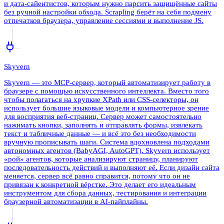
и дата-сайентистов, которым нужно парсить защищённые сайты
без ручной настройки обхода. Scrapling берёт на себя подмену
отпечатков браузера, управление сессиями и выполнение JS.
Skyvern
Skyvern — это MCP-сервер, который автоматизирует работу в
браузере с помощью искусственного интеллекта. Вместо того
чтобы полагаться на хрупкие XPath или CSS-селекторы, он
использует большие языковые модели и компьютерное зрение
для восприятия веб-страниц. Сервер может самостоятельно
нажимать кнопки, заполнять и отправлять формы, извлекать
текст и табличные данные — и всё это без необходимости
вручную прописывать шаги. Система вдохновлена подходами
автономных агентов (BabyAGI, AutoGPT). Skyvern использует
«рой» агентов, которые анализируют страницу, планируют
последовательность действий и выполняют её. Если дизайн сайта
меняется, сервер всё равно справится, потому что он не
привязан к конкретной вёрстке. Это делает его идеальным
инструментом для сбора данных, тестирования и интеграции
браузерной автоматизации в AI-пайплайны.