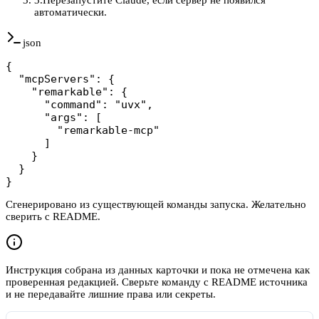
автоматически.
json
{

  "mcpServers": {

    "remarkable": {

      "command": "uvx",

      "args": [

        "remarkable-mcp"

      ]

    }

  }

}
Сгенерировано из существующей команды запуска. Желательно
сверить с README.
Инструкция собрана из данных карточки и пока не отмечена как
проверенная редакцией. Сверьте команду с README источника
и не передавайте лишние права или секреты.