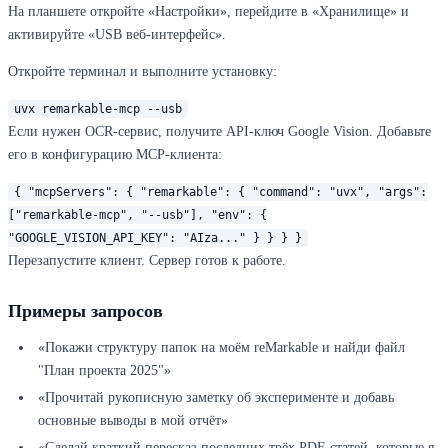
На планшете откройте «Настройки», перейдите в «Хранилище» и
активируйте «USB веб-интерфейс».
Откройте терминал и выполните установку:
uvx remarkable-mcp --usb
Если нужен OCR-сервис, получите API-ключ Google Vision. Добавьте
его в конфигурацию MCP-клиента:
{ "mcpServers": { "remarkable": { "command": "uvx", "args":
["remarkable-mcp", "--usb"], "env": {
"GOOGLE_VISION_API_KEY": "AIza..." } } } }
Перезапустите клиент. Сервер готов к работе.
Примеры запросов
«Покажи структуру папок на моём reMarkable и найди файл
"План проекта 2025"»
«Прочитай рукописную заметку об эксперименте и добавь
основные выводы в мой отчёт»
«Сделай краткий пересказ последних трёх PDF-статей, которые я