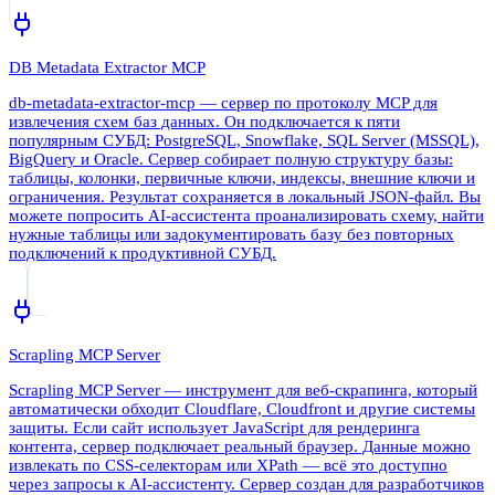
DB Metadata Extractor MCP
db-metadata-extractor-mcp — сервер по протоколу MCP для
извлечения схем баз данных. Он подключается к пяти
популярным СУБД: PostgreSQL, Snowflake, SQL Server (MSSQL),
BigQuery и Oracle. Сервер собирает полную структуру базы:
таблицы, колонки, первичные ключи, индексы, внешние ключи и
ограничения. Результат сохраняется в локальный JSON-файл. Вы
можете попросить AI-ассистента проанализировать схему, найти
нужные таблицы или задокументировать базу без повторных
подключений к продуктивной СУБД.
Scrapling MCP Server
Scrapling MCP Server — инструмент для веб-скрапинга, который
автоматически обходит Cloudflare, Cloudfront и другие системы
защиты. Если сайт использует JavaScript для рендеринга
контента, сервер подключает реальный браузер. Данные можно
извлекать по CSS-селекторам или XPath — всё это доступно
через запросы к AI-ассистенту. Сервер создан для разработчиков