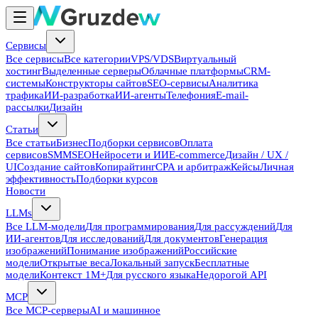
Сервисы
Все сервисы
Все категории
VPS/VDS
Виртуальный
хостинг
Выделенные серверы
Облачные платформы
CRM-
системы
Конструкторы сайтов
SEO-сервисы
Аналитика
трафика
ИИ-разработка
ИИ-агенты
Телефония
E-mail-
рассылки
Дизайн
Статьи
Все статьи
Бизнес
Подборки сервисов
Оплата
сервисов
SMM
SEO
Нейросети и ИИ
E-commerce
Дизайн / UX /
UI
Создание сайтов
Копирайтинг
CPA и арбитраж
Кейсы
Личная
эффективность
Подборки курсов
Новости
LLMs
Все LLM-модели
Для программирования
Для рассуждений
Для
ИИ-агентов
Для исследований
Для документов
Генерация
изображений
Понимание изображений
Российские
модели
Открытые веса
Локальный запуск
Бесплатные
модели
Контекст 1M+
Для русского языка
Недорогой API
MCP
Все MCP-серверы
AI и машинное