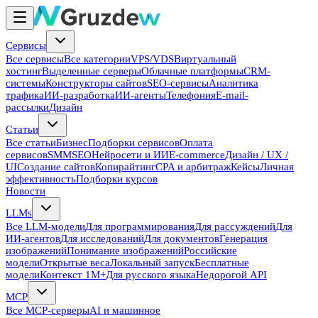
Сервисы
Все сервисы
Все категории
VPS/VDS
Виртуальный
хостинг
Выделенные серверы
Облачные платформы
CRM-
системы
Конструкторы сайтов
SEO-сервисы
Аналитика
трафика
ИИ-разработка
ИИ-агенты
Телефония
E-mail-
рассылки
Дизайн
Статьи
Все статьи
Бизнес
Подборки сервисов
Оплата
сервисов
SMM
SEO
Нейросети и ИИ
E-commerce
Дизайн / UX /
UI
Создание сайтов
Копирайтинг
CPA и арбитраж
Кейсы
Личная
эффективность
Подборки курсов
Новости
LLMs
Все LLM-модели
Для программирования
Для рассуждений
Для
ИИ-агентов
Для исследований
Для документов
Генерация
изображений
Понимание изображений
Российские
модели
Открытые веса
Локальный запуск
Бесплатные
модели
Контекст 1M+
Для русского языка
Недорогой API
MCP
Все MCP-серверы
AI и машинное