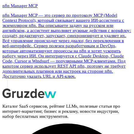
n8n Manager MCP
n8n Manager MCP — это сервер по протоколу MCP (Model
Context Protocol), который связывает вашего ИИ-ассистента с
экземпляром n8n. Вы описываете задачу на русском или
английском, а ассистент выполняет нужные действия с воркфлоу:
создаёт, редактирует, запускает, синхронизирует и удаляет их.
Всё управление происходит через диалог, без переключения в
веб-интерфейс. Сервер полезен разработчикам и DevOps,
которые автоматизируют процессы на n8n и хотят ускорить
работу через ИИ. Он интегрируется с Claude Desktop, Claude
Code, Cursor и Windsurf — популярными MCP-клиентами. Под
капотом сервер использует REST API n8n, поэтому не требует
дополнительных плагинов или настроек на стороне n8n.
Достаточно указать URL и API-ключ.
Каталог SaaS сервисов, рейтинг LLMs, полезные статьи про
интернет-маркетинг, бизнес и рекламу, новости индустрии,
набор бесплатных инструментов.