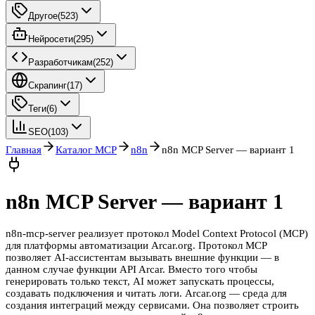
Другое
(
523
)
Нейросети
(
295
)
Разработчикам
(
252
)
Скрапинг
(
17
)
Теги
(
6
)
SEO
(
103
)
Главная
Каталог MCP
n8n
n8n MCP Server — вариант 1
n8n MCP Server — вариант 1
n8n-mcp-server реализует протокол Model Context Protocol (MCP)
для платформы автоматизации Arcar.org. Протокол MCP
позволяет AI-ассистентам вызывать внешние функции — в
данном случае функции API Arcar. Вместо того чтобы
генерировать только текст, AI может запускать процессы,
создавать подключения и читать логи. Arcar.org — среда для
создания интеграций между сервисами. Она позволяет строить