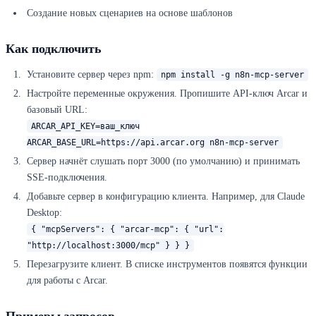
Создание новых сценариев на основе шаблонов
Как подключить
Установите сервер через npm:
npm install -g n8n-mcp-server
Настройте переменные окружения. Пропишите API-ключ Arcar и
базовый URL:
ARCAR_API_KEY=ваш_ключ
ARCAR_BASE_URL=https://api.arcar.org n8n-mcp-server
Сервер начнёт слушать порт 3000 (по умолчанию) и принимать
SSE-подключения.
Добавьте сервер в конфигурацию клиента. Например, для Claude
Desktop:
{ "mcpServers": { "arcar-mcp": { "url":
"http://localhost:3000/mcp" } } }
Перезагрузите клиент. В списке инструментов появятся функции
для работы с Arcar.