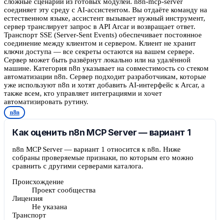
сложные сценарии из готовых модулей. n8n-mcp-server
соединяет эту среду с AI-ассистентом. Вы отдаёте команду на
естественном языке, ассистент вызывает нужный инструмент,
сервер транслирует запрос в API Arcar и возвращает ответ.
Транспорт SSE (Server-Sent Events) обеспечивает постоянное
соединение между клиентом и сервером. Клиент не хранит
ключи доступа — все секреты остаются на вашем сервере.
Сервер может быть развёрнут локально или на удалённой
машине. Категория n8n указывает на совместимость со стеком
автоматизации n8n. Сервер подходит разработчикам, которые
уже используют n8n и хотят добавить AI-интерфейс к Arcar, а
также всем, кто управляет интеграциями и хочет
автоматизировать рутину.
n8n
Как оценить n8n MCP Server — вариант 1
n8n MCP Server — вариант 1 относится к n8n. Ниже
собраны проверяемые признаки, по которым его можно
сравнить с другими серверами каталога.
Происхождение
Проект сообщества
Лицензия
Не указана
Транспорт