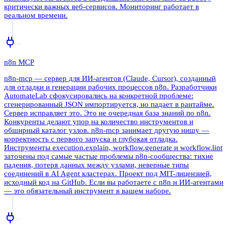
критически важных веб-сервисов. Мониторинг работает в
реальном времени.
n8n MCP
n8n-mcp — сервер для ИИ-агентов (Claude, Cursor), созданный
для отладки и генерации рабочих процессов n8n. Разработчики
AutomateLab сфокусировались на конкретной проблеме:
сгенерированный JSON импортируется, но падает в рантайме.
Сервер исправляет это. Это не очередная база знаний по n8n.
Конкуренты делают упор на количество инструментов и
обширный каталог узлов. n8n-mcp занимает другую нишу —
корректность с первого запуска и глубокая отладка.
Инструменты execution.explain, workflow.generate и workflow.lint
заточены под самые частые проблемы n8n-сообщества: тихие
падения, потеря данных между узлами, неверные типы
соединений в AI Agent кластерах. Проект под MIT-лицензией,
исходный код на GitHub. Если вы работаете с n8n и ИИ-агентами
— это обязательный инструмент в вашем наборе.