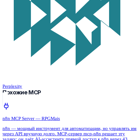
Perplexity
Похожие MCP
n8n MCP Server — RPGMais
n8n — мощный инструмент для автоматизации, но управлять им
через API вручную долго. MCP-сервер mcp-n8n решает эту
задачу: он даёт AI-ассистенту прямой доступ к n8n через 43