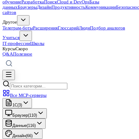
обучение
Разработка
Поиск
Cloud и DevOps
Базы
данных
Браузеры
Дизайн
Продуктивность
Коммуникации
Безопасно
сайтов
Другое
Телеграм-боты
Расширения
Глоссарий
Люди
Подбор аналогов
Учиться
IT-профессии
Школы
Курсы
Скоро
Q&A
Полезное
Все MCP-серверы
1C
(
3
)
Браузер
(
110
)
Данные
(
116
)
Дизайн
(
66
)