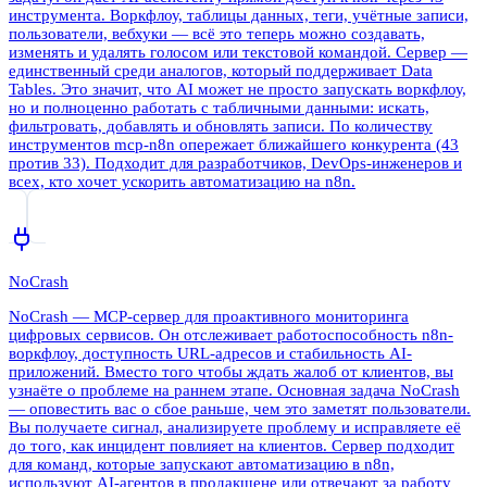
инструмента. Воркфлоу, таблицы данных, теги, учётные записи,
пользователи, вебхуки — всё это теперь можно создавать,
изменять и удалять голосом или текстовой командой. Сервер —
единственный среди аналогов, который поддерживает Data
Tables. Это значит, что AI может не просто запускать воркфлоу,
но и полноценно работать с табличными данными: искать,
фильтровать, добавлять и обновлять записи. По количеству
инструментов mcp-n8n опережает ближайшего конкурента (43
против 33). Подходит для разработчиков, DevOps-инженеров и
всех, кто хочет ускорить автоматизацию на n8n.
NoCrash
NoCrash — MCP-сервер для проактивного мониторинга
цифровых сервисов. Он отслеживает работоспособность n8n-
воркфлоу, доступность URL-адресов и стабильность AI-
приложений. Вместо того чтобы ждать жалоб от клиентов, вы
узнаёте о проблеме на раннем этапе. Основная задача NoCrash
— оповестить вас о сбое раньше, чем это заметят пользователи.
Вы получаете сигнал, анализируете проблему и исправляете её
до того, как инцидент повлияет на клиентов. Сервер подходит
для команд, которые запускают автоматизацию в n8n,
используют AI-агентов в продакшене или отвечают за работу