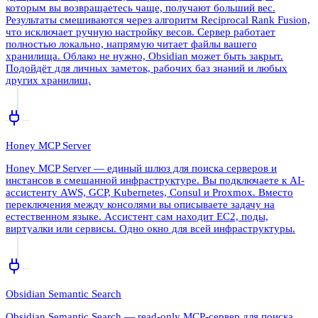
которым вы возвращаетесь чаще, получают больший вес.
Результаты смешиваются через алгоритм Reciprocal Rank Fusion,
что исключает ручную настройку весов. Сервер работает
полностью локально, напрямую читает файлы вашего
хранилища. Облако не нужно, Obsidian может быть закрыт.
Подойдёт для личных заметок, рабочих баз знаний и любых
других хранилищ.
Honey MCP Server
Honey MCP Server — единый шлюз для поиска серверов и
инстансов в смешанной инфраструктуре. Вы подключаете к AI-
ассистенту AWS, GCP, Kubernetes, Consul и Proxmox. Вместо
переключения между консолями вы описываете задачу на
естественном языке. Ассистент сам находит EC2, поды,
виртуалки или сервисы. Одно окно для всей инфраструктуры.
Obsidian Semantic Search
Obsidian Semantic Search — read-only MCP-сервер для поиска