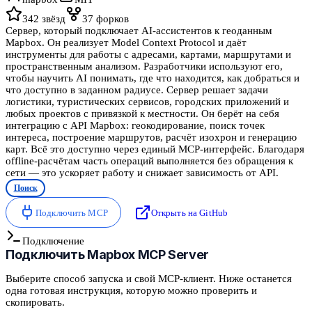
342
звёзд
37
форков
Сервер, который подключает AI-ассистентов к геоданным
Mapbox. Он реализует Model Context Protocol и даёт
инструменты для работы с адресами, картами, маршрутами и
пространственным анализом. Разработчики используют его,
чтобы научить AI понимать, где что находится, как добраться и
что доступно в заданном радиусе. Сервер решает задачи
логистики, туристических сервисов, городских приложений и
любых проектов с привязкой к местности. Он берёт на себя
интеграцию с API Mapbox: геокодирование, поиск точек
интереса, построение маршрутов, расчёт изохрон и генерацию
карт. Всё это доступно через единый MCP-интерфейс. Благодаря
offline-расчётам часть операций выполняется без обращения к
сети — это ускоряет работу и снижает зависимость от API.
Поиск
Подключить MCP
Открыть на GitHub
Подключение
Подключить
Mapbox MCP Server
Выберите способ запуска и свой MCP-клиент. Ниже останется
одна готовая инструкция, которую можно проверить и
скопировать.