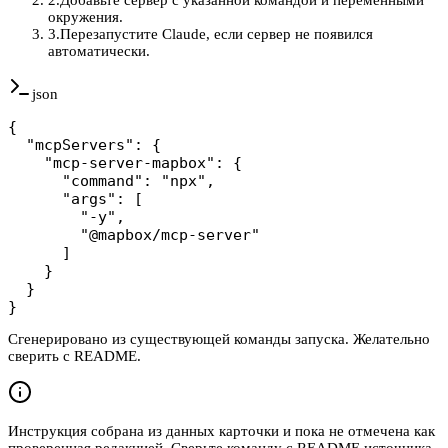
окружения.
3
.
Перезапустите Claude, если сервер не появился
автоматически.
json
{

  "mcpServers": {

    "mcp-server-mapbox": {

      "command": "npx",

      "args": [

        "-y",

        "@mapbox/mcp-server"

      ]

    }

  }

}
Сгенерировано из существующей команды запуска. Желательно
сверить с README.
Инструкция собрана из данных карточки и пока не отмечена как
проверенная редакцией. Сверьте команду с README источника