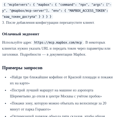
{ "mcpServers": { "mapbox": { "command": "npx", "args": ["-
y", "@mapbox/mcp-server"], "env": { "MAPBOX_ACCESS_TOKEN":
"ваш_токен_доступа" } } } }
3. После добавления конфигурации перезапустите клиент.
Облачный эндпоинт
Используйте адрес
. В некоторых
https://mcp.mapbox.com/mcp
клиентах нужно указать URL и передать токен через параметры или
заголовки. Подробности — в документации Mapbox.
Примеры запросов
«Найди три ближайшие кофейни от Красной площади и покажи
их на карте»
«Построй лучший маршрут на машине из аэропорта
Шереметьево до отеля в центре Москвы с учётом пробок»
«Покажи зону, которую можно объехать на велосипеде за 20
минут от парка Горького»
«Оптимизируй порядок объезда пяти складов, чтобы общая