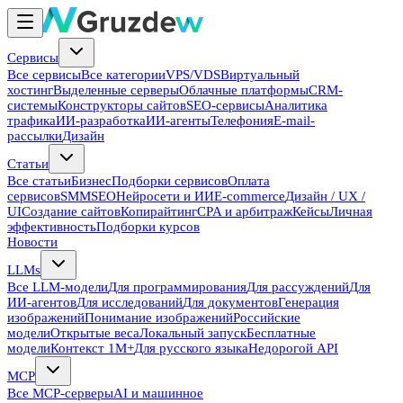
Сервисы
Все сервисы
Все категории
VPS/VDS
Виртуальный
хостинг
Выделенные серверы
Облачные платформы
CRM-
системы
Конструкторы сайтов
SEO-сервисы
Аналитика
трафика
ИИ-разработка
ИИ-агенты
Телефония
E-mail-
рассылки
Дизайн
Статьи
Все статьи
Бизнес
Подборки сервисов
Оплата
сервисов
SMM
SEO
Нейросети и ИИ
E-commerce
Дизайн / UX /
UI
Создание сайтов
Копирайтинг
CPA и арбитраж
Кейсы
Личная
эффективность
Подборки курсов
Новости
LLMs
Все LLM-модели
Для программирования
Для рассуждений
Для
ИИ-агентов
Для исследований
Для документов
Генерация
изображений
Понимание изображений
Российские
модели
Открытые веса
Локальный запуск
Бесплатные
модели
Контекст 1M+
Для русского языка
Недорогой API
MCP
Все MCP-серверы
AI и машинное