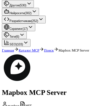
Другое
(
530
)
Нейросети
(
302
)
Разработчикам
(
252
)
Скрапинг
(
17
)
Теги
(
6
)
SEO
(
103
)
Главная
Каталог MCP
Поиск
Mapbox MCP Server
Mapbox MCP Server
mapbox
MIT