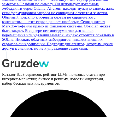
заметок в Obsidian по смыслу. Он использует локальные
эмбеддинги через Ollama. AI-агент находит нужную запись, даже
если формулировки запроса не совпадают с текстом заметки.
Обычный поиск по ключевым словам не справляется с
контекстом — этот сервер решает проблему. Сервер читает
Markdown-файлы прямо из файловой системы. Obsidian может
быть закрыт. В сервере нет инструментов для записи,
перемещения или удаления заметок. Индекс строится локально в
SQLite. Никаких облачных эмбеддингов, никаких внешних
сервисов синхронизации. Подходит для агентов, которым нужен
доступ к знаниям, но не к управлению заметками.
Каталог SaaS сервисов, рейтинг LLMs, полезные статьи про
интернет-маркетинг, бизнес и рекламу, новости индустрии,
набор бесплатных инструментов.