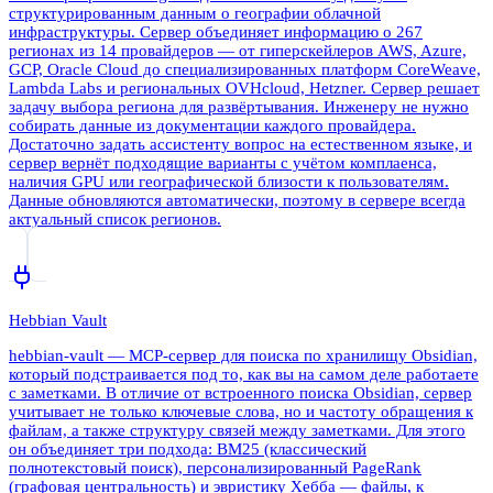
структурированным данным о географии облачной
инфраструктуры. Сервер объединяет информацию о 267
регионах из 14 провайдеров — от гиперскейлеров AWS, Azure,
GCP, Oracle Cloud до специализированных платформ CoreWeave,
Lambda Labs и региональных OVHcloud, Hetzner. Сервер решает
задачу выбора региона для развёртывания. Инженеру не нужно
собирать данные из документации каждого провайдера.
Достаточно задать ассистенту вопрос на естественном языке, и
сервер вернёт подходящие варианты с учётом комплаенса,
наличия GPU или географической близости к пользователям.
Данные обновляются автоматически, поэтому в сервере всегда
актуальный список регионов.
Hebbian Vault
hebbian-vault — MCP-сервер для поиска по хранилищу Obsidian,
который подстраивается под то, как вы на самом деле работаете
с заметками. В отличие от встроенного поиска Obsidian, сервер
учитывает не только ключевые слова, но и частоту обращения к
файлам, а также структуру связей между заметками. Для этого
он объединяет три подхода: BM25 (классический
полнотекстовый поиск), персонализированный PageRank
(графовая центральность) и эвристику Хебба — файлы, к