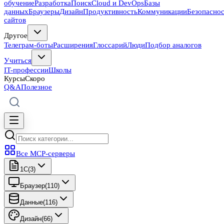
обучение
Разработка
Поиск
Cloud и DevOps
Базы
данных
Браузеры
Дизайн
Продуктивность
Коммуникации
Безопасно
сайтов
Другое
Телеграм-боты
Расширения
Глоссарий
Люди
Подбор аналогов
Учиться
IT-профессии
Школы
Курсы
Скоро
Q&A
Полезное
Все MCP-серверы
1C
(
3
)
Браузер
(
110
)
Данные
(
116
)
Дизайн
(
66
)