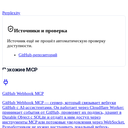
Perplexity
Источники и проверка
Источник ещё не прошёл автоматическую проверку
доступности.
GitHub-репозиторий
Похожие MCP
GitHub Webhook MCP
GitHub Webhook MCP — сервер, который связывает вебхуки
GitHub с AI-ассистентами. Он работает через Cloudflare Worker:
принимает события от GitHub, проверяет их подпись, хранит в
Durable Object с SQLite и отдаёт к ним доступ через
инструменты MCP или потоковые уведомления через WebSocket.
Разработчикам не нужно настраивать локальный вебхук-