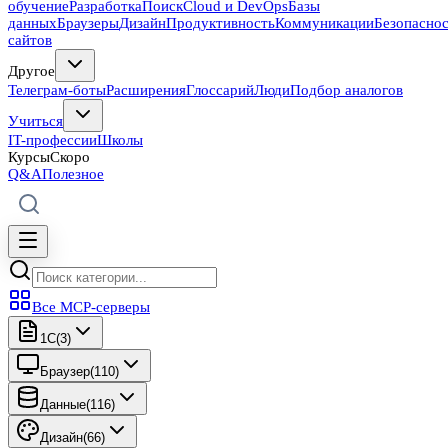
обучение
Разработка
Поиск
Cloud и DevOps
Базы
данных
Браузеры
Дизайн
Продуктивность
Коммуникации
Безопасно
сайтов
Другое
Телеграм-боты
Расширения
Глоссарий
Люди
Подбор аналогов
Учиться
IT-профессии
Школы
Курсы
Скоро
Q&A
Полезное
Все MCP-серверы
1C
(
3
)
Браузер
(
110
)
Данные
(
116
)
Дизайн
(
66
)