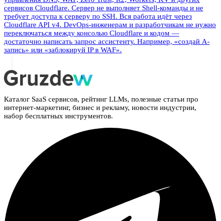
сервисов Cloudflare. Сервер не выполняет Shell-команды и не
требует доступа к серверу по SSH. Вся работа идёт через
Cloudflare API v4. DevOps-инженерам и разработчикам не нужно
переключаться между консолью Cloudflare и кодом —
достаточно написать запрос ассистенту. Например, «создай A-
запись» или «заблокируй IP в WAF».
Каталог SaaS сервисов, рейтинг LLMs, полезные статьи про
интернет-маркетинг, бизнес и рекламу, новости индустрии,
набор бесплатных инструментов.