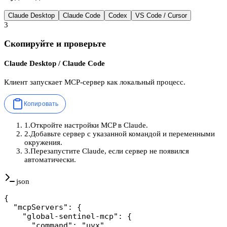
Claude Desktop
Claude Code
Codex
VS Code / Cursor
3
Скопируйте и проверьте
Claude Desktop / Claude Code
Клиент запускает MCP-сервер как локальный процесс.
Копировать
1
.
Откройте настройки MCP в Claude.
2
.
Добавьте сервер с указанной командой и переменными
окружения.
3
.
Перезапустите Claude, если сервер не появился
автоматически.
json
{

  "mcpServers": {

    "global-sentinel-mcp": {

      "command": "uvx",
