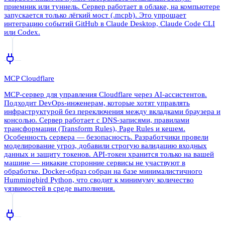
приемник или туннель. Сервер работает в облаке, на компьютере
запускается только лёгкий мост (.mcpb). Это упрощает
интеграцию событий GitHub в Claude Desktop, Claude Code CLI
или Codex.
MCP Cloudflare
MCP-сервер для управления Cloudflare через AI-ассистентов.
Подходит DevOps-инженерам, которые хотят управлять
инфраструктурой без переключения между вкладками браузера и
консолью. Сервер работает с DNS-записями, правилами
трансформации (Transform Rules), Page Rules и кешем.
Особенность сервера — безопасность. Разработчики провели
моделирование угроз, добавили строгую валидацию входных
данных и защиту токенов. API-токен хранится только на вашей
машине — никакие сторонние сервисы не участвуют в
обработке. Docker-образ собран на базе минималистичного
Hummingbird Python, что сводит к минимуму количество
уязвимостей в среде выполнения.