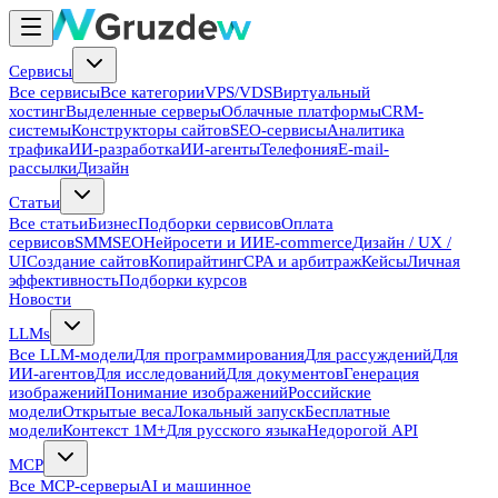
Сервисы
Все сервисы
Все категории
VPS/VDS
Виртуальный
хостинг
Выделенные серверы
Облачные платформы
CRM-
системы
Конструкторы сайтов
SEO-сервисы
Аналитика
трафика
ИИ-разработка
ИИ-агенты
Телефония
E-mail-
рассылки
Дизайн
Статьи
Все статьи
Бизнес
Подборки сервисов
Оплата
сервисов
SMM
SEO
Нейросети и ИИ
E-commerce
Дизайн / UX /
UI
Создание сайтов
Копирайтинг
CPA и арбитраж
Кейсы
Личная
эффективность
Подборки курсов
Новости
LLMs
Все LLM-модели
Для программирования
Для рассуждений
Для
ИИ-агентов
Для исследований
Для документов
Генерация
изображений
Понимание изображений
Российские
модели
Открытые веса
Локальный запуск
Бесплатные
модели
Контекст 1M+
Для русского языка
Недорогой API
MCP
Все MCP-серверы
AI и машинное