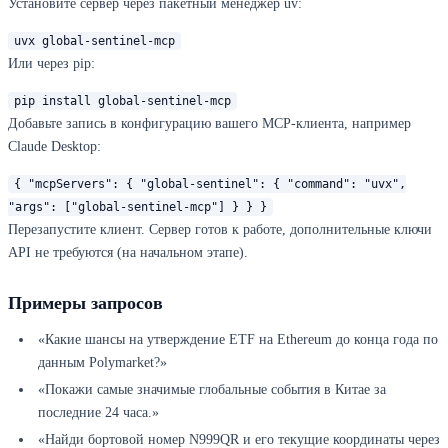
Установите сервер через пакетный менеджер uv:
uvx global-sentinel-mcp
Или через pip:
pip install global-sentinel-mcp
Добавьте запись в конфигурацию вашего MCP-клиента, например
Claude Desktop:
{ "mcpServers": { "global-sentinel": { "command": "uvx",
"args": ["global-sentinel-mcp"] } } }
Перезапустите клиент. Сервер готов к работе, дополнительные ключи
API не требуются (на начальном этапе).
Примеры запросов
«Какие шансы на утверждение ETF на Ethereum до конца года по
данным Polymarket?»
«Покажи самые значимые глобальные события в Китае за
последние 24 часа.»
«Найди бортовой номер N999QR и его текущие координаты через