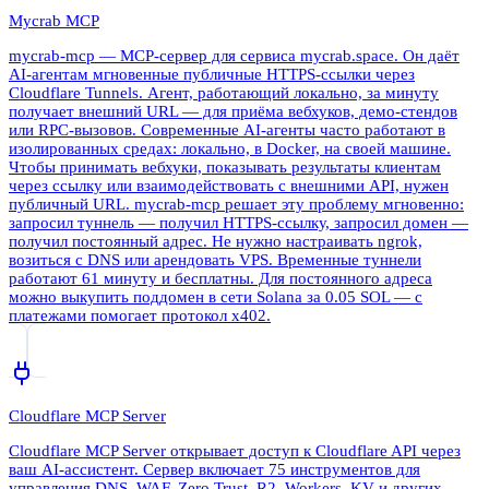
Mycrab MCP
mycrab-mcp — MCP-сервер для сервиса mycrab.space. Он даёт
AI-агентам мгновенные публичные HTTPS-ссылки через
Cloudflare Tunnels. Агент, работающий локально, за минуту
получает внешний URL — для приёма вебхуков, демо-стендов
или RPC-вызовов. Современные AI-агенты часто работают в
изолированных средах: локально, в Docker, на своей машине.
Чтобы принимать вебхуки, показывать результаты клиентам
через ссылку или взаимодействовать с внешними API, нужен
публичный URL. mycrab-mcp решает эту проблему мгновенно:
запросил туннель — получил HTTPS-ссылку, запросил домен —
получил постоянный адрес. Не нужно настраивать ngrok,
возиться с DNS или арендовать VPS. Временные туннели
работают 61 минуту и бесплатны. Для постоянного адреса
можно выкупить поддомен в сети Solana за 0.05 SOL — с
платежами помогает протокол x402.
Cloudflare MCP Server
Cloudflare MCP Server открывает доступ к Cloudflare API через
ваш AI-ассистент. Сервер включает 75 инструментов для
управления DNS, WAF, Zero Trust, R2, Workers, KV и других