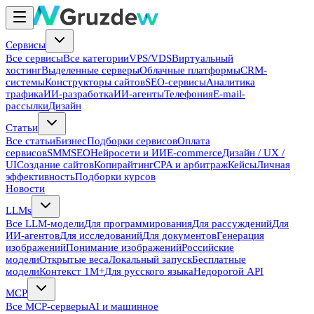
Сервисы
Все сервисы
Все категории
VPS/VDS
Виртуальный
хостинг
Выделенные серверы
Облачные платформы
CRM-
системы
Конструкторы сайтов
SEO-сервисы
Аналитика
трафика
ИИ-разработка
ИИ-агенты
Телефония
E-mail-
рассылки
Дизайн
Статьи
Все статьи
Бизнес
Подборки сервисов
Оплата
сервисов
SMM
SEO
Нейросети и ИИ
E-commerce
Дизайн / UX /
UI
Создание сайтов
Копирайтинг
CPA и арбитраж
Кейсы
Личная
эффективность
Подборки курсов
Новости
LLMs
Все LLM-модели
Для программирования
Для рассуждений
Для
ИИ-агентов
Для исследований
Для документов
Генерация
изображений
Понимание изображений
Российские
модели
Открытые веса
Локальный запуск
Бесплатные
модели
Контекст 1M+
Для русского языка
Недорогой API
MCP
Все MCP-серверы
AI и машинное