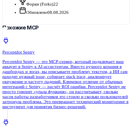
Форки (Forks)
22
Обновлено
08.08.2026
Похожие MCP
Perceptdot Sentry
Perceptdot Sentry — это MCP-сервер, который подключает ваш
аккаунт в Sentry к AI-ассистентам. Вместо ручного копания в
дашбордах и логах, вы описываете проблему текстом, а ИИ сам
находит нужный issue, собирает stack trace, анализирует
окружение и частоту падений. Ключевое отличие от обычных
интеграций с Sentry — расчёт ROI ошибки. Perceptdot Sentry не
просто говорит «упала функция», он рассчитывает, сколько
часов работы разработчиков это стоило и сколько пользователей
затронула проблема. Это превращает технический мониторинг в
инструмент для принятия бизнес-решений.