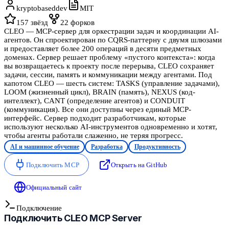
kryptobaseddev
MIT
157
звёзд
22
форков
CLEO — MCP-сервер для оркестрации задач и координации AI-
агентов. Он спроектирован по CQRS-паттерну с двумя шлюзами
и предоставляет более 200 операций в десяти предметных
доменах. Сервер решает проблему «пустого контекста»: когда
вы возвращаетесь к проекту после перерыва, CLEO сохраняет
задачи, сессии, память и коммуникации между агентами. Под
капотом CLEO — шесть систем: TASKS (управление задачами),
LOOM (жизненный цикл), BRAIN (память), NEXUS (код-
интеллект), CANT (определение агентов) и CONDUIT
(коммуникация). Все они доступны через единый MCP-
интерфейс. Сервер подходит разработчикам, которые
используют несколько AI-инструментов одновременно и хотят,
чтобы агенты работали слаженно, не теряя прогресс.
AI и машинное обучение
Разработка
Продуктивность
Подключить MCP
Открыть на GitHub
Официальный сайт
Подключение
Подключить
CLEO MCP Server