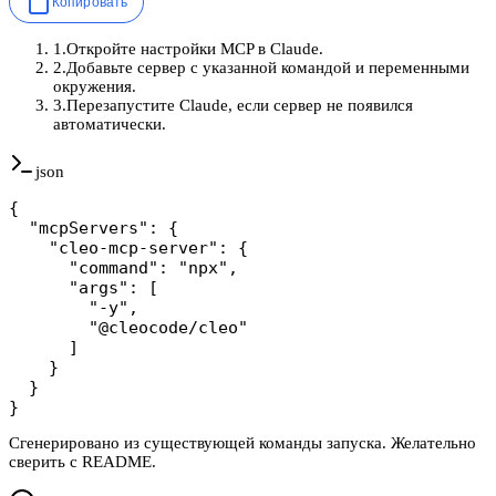
Копировать
1
.
Откройте настройки MCP в Claude.
2
.
Добавьте сервер с указанной командой и переменными
окружения.
3
.
Перезапустите Claude, если сервер не появился
автоматически.
json
{

  "mcpServers": {

    "cleo-mcp-server": {

      "command": "npx",

      "args": [

        "-y",

        "@cleocode/cleo"

      ]

    }

  }

}
Сгенерировано из существующей команды запуска. Желательно
сверить с README.