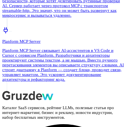
безопасности, которые хотят делегировать рутинные проверки
AI. Сервер работает через протокол MCP с транспортом
streamable-http. Это значит, что он может быть развернут как
микросервис и вызываться удаленно.
Planform MCP Server
Planform MCP Server связывает AI-ассистентов в VS Code и
Cursor с сервисом Planform. Разработчики и архитекторы
проектируют системы текстом, а не мышью. Вместо ручного
перетаскивания элементов вы описываете структуру словами. AI
строит диаграмму в Planform — создает блоки, проводит связи,
управляет макетом. Это ускоряет документирование
архитектуры и рефакторинг кода.
Каталог SaaS сервисов, рейтинг LLMs, полезные статьи про
интернет-маркетинг, бизнес и рекламу, новости индустрии,
набор бесплатных инструментов.