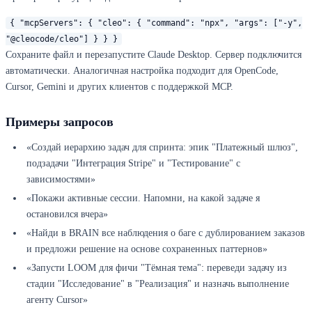
{ "mcpServers": { "cleo": { "command": "npx", "args": ["-y",
"@cleocode/cleo"] } } }
Сохраните файл и перезапустите Claude Desktop. Сервер подключится
автоматически. Аналогичная настройка подходит для OpenCode,
Cursor, Gemini и других клиентов с поддержкой MCP.
Примеры запросов
«Создай иерархию задач для спринта: эпик "Платежный шлюз",
подзадачи "Интеграция Stripe" и "Тестирование" с
зависимостями»
«Покажи активные сессии. Напомни, на какой задаче я
остановился вчера»
«Найди в BRAIN все наблюдения о баге с дублированием заказов
и предложи решение на основе сохраненных паттернов»
«Запусти LOOM для фичи "Тёмная тема": переведи задачу из
стадии "Исследование" в "Реализация" и назначь выполнение
агенту Cursor»