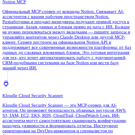
Notion MCP
Официальный MCP-сервер от команды Notion. Связывает AI-
ассистентов с вашим рабочим пространством Notion.
Разработчики и продакт-менеджеры получают прямой доступ к
страницам, базам данных и блокам прямо из чата с ИИ. Больше
не нужно переключаться между вкладками — пишите запросы и
управляйте контентом через Claude Desktop или другой MCP-
клиент. Сервер построен на официальном Notion API и
поддерживает все современные возможности платформы: от баз
данных до сложных вложенных блоков. Это готовая интеграция
для тех, кто хочет автоматизировать работу с документацией,
CRM-подобными системами на базе Notion или вести базу
знаний через ИИ.
Kloudle Cloud Security Scanner
Kloudle Cloud Security Scanner — это MCP-сервер для AI-
агентов. Он проверяет безопасность облачных ресурсов AWS:
S3, IAM, EC2, EKS, RDS, CloudTrail, CloudWatch Logs. ИИ-
ассистенты могут самостоятельно сканировать конфигурации,
находить уязвимости и формировать отчеты. Инструмент
ориентирован на DevOps-инженеров и специалистов по