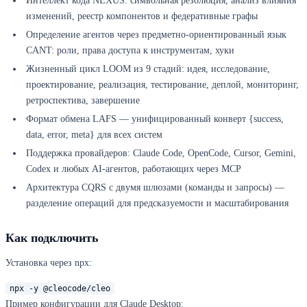
Интеллект кода NEXUS: символьная резолюция, анализ влияния
изменений, реестр компонентов и федеративные графы
Определение агентов через предметно-ориентированный язык
CANT: роли, права доступа к инструментам, хуки
Жизненный цикл LOOM из 9 стадий: идея, исследование,
проектирование, реализация, тестирование, деплой, мониторинг,
ретроспектива, завершение
Формат обмена LAFS — унифицированный конверт {success,
data, error, meta} для всех систем
Поддержка провайдеров: Claude Code, OpenCode, Cursor, Gemini,
Codex и любых AI-агентов, работающих через MCP
Архитектура CQRS с двумя шлюзами (команды и запросы) —
разделение операций для предсказуемости и масштабирования
Как подключить
Установка через npx:
npx -y @cleocode/cleo
Пример конфигурации для Claude Desktop: