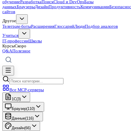
обучение
Разработка
Поиск
Cloud и DevOps
Базы
данных
Браузеры
Дизайн
Продуктивность
Коммуникации
Безопасно
сайтов
Другое
Телеграм-боты
Расширения
Глоссарий
Люди
Подбор аналогов
Учиться
IT-профессии
Школы
Курсы
Скоро
Q&A
Полезное
Все MCP-серверы
1C
(
3
)
Браузер
(
110
)
Данные
(
116
)
Дизайн
(
66
)