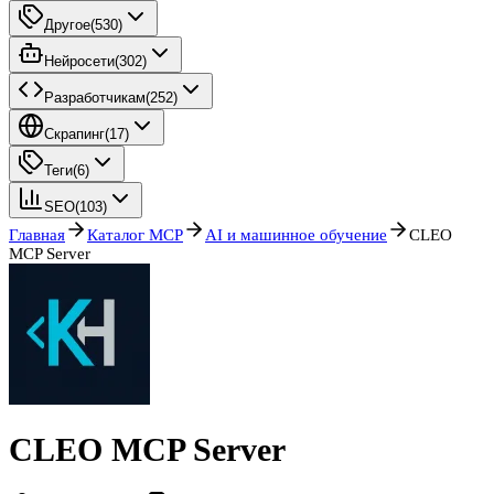
Другое
(
530
)
Нейросети
(
302
)
Разработчикам
(
252
)
Скрапинг
(
17
)
Теги
(
6
)
SEO
(
103
)
Главная
Каталог MCP
AI и машинное обучение
CLEO
MCP Server
CLEO MCP Server