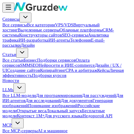
Сервисы
Все сервисы
Все категории
VPS/VDS
Виртуальный
хостинг
Выделенные серверы
Облачные платформы
CRM-
системы
Конструкторы сайтов
SEO-сервисы
Аналитика
трафика
ИИ-разработка
ИИ-агенты
Телефония
E-mail-
рассылки
Дизайн
Статьи
Все статьи
Бизнес
Подборки сервисов
Оплата
сервисов
SMM
SEO
Нейросети и ИИ
E-commerce
Дизайн / UX /
UI
Создание сайтов
Копирайтинг
CPA и арбитраж
Кейсы
Личная
эффективность
Подборки курсов
Новости
LLMs
Все LLM-модели
Для программирования
Для рассуждений
Для
ИИ-агентов
Для исследований
Для документов
Генерация
изображений
Понимание изображений
Российские
модели
Открытые веса
Локальный запуск
Бесплатные
модели
Контекст 1M+
Для русского языка
Недорогой API
MCP
Все MCP-серверы
AI и машинное