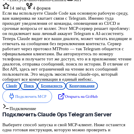
14
звёзд
4
форков
Если вы используете Claude Code как основную рабочую среду,
вам наверняка не хватает связи с Telegram. Именно туда
приходят уведомления от команды, оповещения из CI/CD и
срочные вопросы от коллег. Этот MCP-сервер решает проблему:
он подключает ваш личный аккаунт Telegram к AI-ассистенту.
Теперь Claude видит все ваши диалоги, может читать входящие и
отвечать на сообщения без переключения контекста. Сервер
работает через протокол MTProto — так Telegram общается с
официальными клиентами. Вы авторизуетесь по номеру
телефона и получаете тот же доступ, что и в приложении: чтение
диалогов, отправка сообщений, поиск по истории. В отличие от
Bot API, здесь нет ограничений на чтение всех сообщений
пользователя. Это модуль экосистемы claude-ops, который
собирает все коммуникации в единый инбокс.
Claude
Поиск
Безопасность
Коммуникации
Подключить MCP
Открыть на GitHub
Подключение
Подключить
Claude Ops Telegram Server
Выберите способ запуска и свой MCP-клиент. Ниже останется
одна готовая инструкция, которую можно проверить и