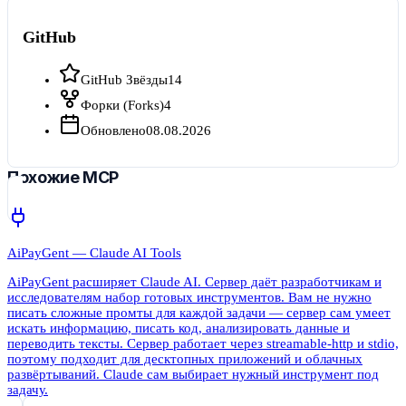
GitHub
GitHub Звёзды
14
Форки (Forks)
4
Обновлено
08.08.2026
Похожие MCP
AiPayGent — Claude AI Tools
AiPayGent расширяет Claude AI. Сервер даёт разработчикам и
исследователям набор готовых инструментов. Вам не нужно
писать сложные промты для каждой задачи — сервер сам умеет
искать информацию, писать код, анализировать данные и
переводить тексты. Сервер работает через streamable-http и stdio,
поэтому подходит для десктопных приложений и облачных
развёртываний. Claude сам выбирает нужный инструмент под
задачу.