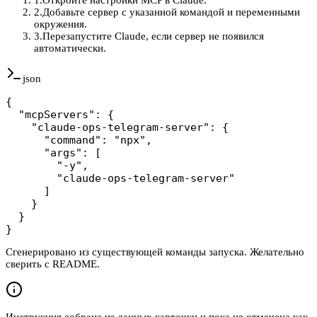
2
.
Добавьте сервер с указанной командой и переменными
окружения.
3
.
Перезапустите Claude, если сервер не появился
автоматически.
json
{

  "mcpServers": {

    "claude-ops-telegram-server": {

      "command": "npx",

      "args": [

        "-y",

        "claude-ops-telegram-server"

      ]

    }

  }

}
Сгенерировано из существующей команды запуска. Желательно
сверить с README.
Инструкция собрана из данных карточки и пока не отмечена как