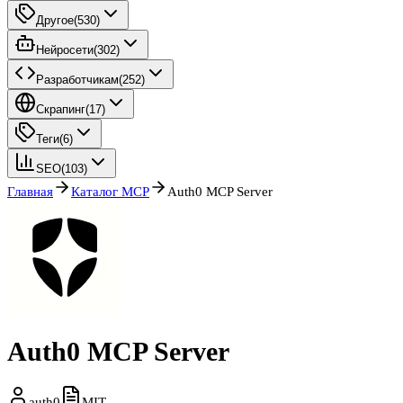
Другое
(
530
)
Нейросети
(
302
)
Разработчикам
(
252
)
Скрапинг
(
17
)
Теги
(
6
)
SEO
(
103
)
Главная
Каталог MCP
Auth0 MCP Server
Auth0 MCP Server
auth0
MIT