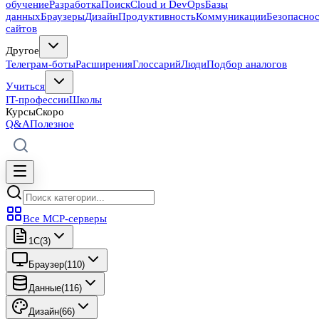
обучение
Разработка
Поиск
Cloud и DevOps
Базы
данных
Браузеры
Дизайн
Продуктивность
Коммуникации
Безопасно
сайтов
Другое
Телеграм-боты
Расширения
Глоссарий
Люди
Подбор аналогов
Учиться
IT-профессии
Школы
Курсы
Скоро
Q&A
Полезное
Все MCP-серверы
1C
(
3
)
Браузер
(
110
)
Данные
(
116
)
Дизайн
(
66
)