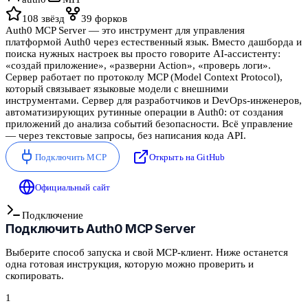
108
звёзд
39
форков
Auth0 MCP Server — это инструмент для управления
платформой Auth0 через естественный язык. Вместо дашборда и
поиска нужных настроек вы просто говорите AI-ассистенту:
«создай приложение», «разверни Action», «проверь логи».
Сервер работает по протоколу MCP (Model Context Protocol),
который связывает языковые модели с внешними
инструментами. Сервер для разработчиков и DevOps-инженеров,
автоматизирующих рутинные операции в Auth0: от создания
приложений до анализа событий безопасности. Всё управление
— через текстовые запросы, без написания кода API.
Подключить MCP
Открыть на GitHub
Официальный сайт
Подключение
Подключить
Auth0 MCP Server
Выберите способ запуска и свой MCP-клиент. Ниже останется
одна готовая инструкция, которую можно проверить и
скопировать.
1