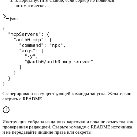
3
.
Перезапустите Claude, если сервер не появился
автоматически.
json
{

  "mcpServers": {

    "auth0-mcp": {

      "command": "npx",

      "args": [

        "-y",

        "@auth0/auth0-mcp-server"

      ]

    }

  }

}
Сгенерировано из существующей команды запуска. Желательно
сверить с README.
Инструкция собрана из данных карточки и пока не отмечена как
проверенная редакцией. Сверьте команду с README источника
и не передавайте лишние права или секреты.