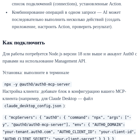
список подключений (connections), установленные Action.
Комбинирование операций в одном запросе — AI может
последовательно выполнить несколько действий (создать
приложение, настроить Action, проверить результат).
Как подключить
Для работы потребуется Node.js версии 18 или выше и аккаунт Auth0 с
правами на использование Management API.
Установка:
выполните в терминале
npx -y @auth0/auth0-mcp-server
Настройка клиента:
добавьте блок в конфигурацию вашего MCP-
клиента (например, для Claude Desktop — файл
):
claude_desktop_config.json
{ "mcpServers": { "auth0": { "command": "npx", "args": ["-
y", "@auth0/auth0-mcp-server"], "env": { "AUTH0_DOMAIN":
"your-tenant.auth0.com", "AUTH0_CLIENT_ID": "your-client-id",
"AUTH0_CLIENT_SECRET": "your-client-secret" } } } }