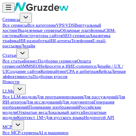
Сервисы
Все сервисы
Все категории
VPS/VDS
Виртуальный
хостинг
Выделенные серверы
Облачные платформы
CRM-
системы
Конструкторы сайтов
SEO-сервисы
Аналитика
трафика
ИИ-разработка
ИИ-агенты
Телефония
E-mail-
рассылки
Дизайн
Статьи
Все статьи
Бизнес
Подборки сервисов
Оплата
сервисов
SMM
SEO
Нейросети и ИИ
E-commerce
Дизайн / UX /
UI
Создание сайтов
Копирайтинг
CPA и арбитраж
Кейсы
Личная
эффективность
Подборки курсов
Новости
LLMs
Все LLM-модели
Для программирования
Для рассуждений
Для
ИИ-агентов
Для исследований
Для документов
Генерация
изображений
Понимание изображений
Российские
модели
Открытые веса
Локальный запуск
Бесплатные
модели
Контекст 1M+
Для русского языка
Недорогой API
MCP
Все MCP-серверы
AI и машинное