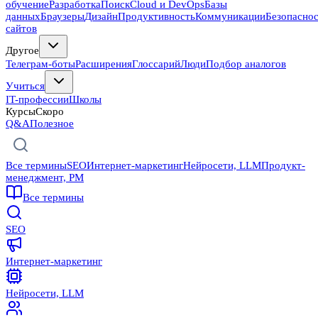
обучение
Разработка
Поиск
Cloud и DevOps
Базы
данных
Браузеры
Дизайн
Продуктивность
Коммуникации
Безопасно
сайтов
Другое
Телеграм-боты
Расширения
Глоссарий
Люди
Подбор аналогов
Учиться
IT-профессии
Школы
Курсы
Скоро
Q&A
Полезное
Все термины
SEO
Интернет-маркетинг
Нейросети, LLM
Продукт-
менеджмент, PM
Все термины
SEO
Интернет-маркетинг
Нейросети, LLM